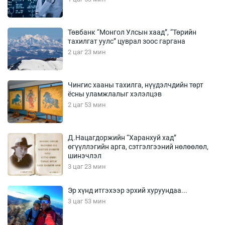
Төвбанк “Монгол Улсын хаад”, “Төрийн
тахилгат уулс” цуврал зоос гаргана
2 цаг 23 мин
Чингис хааны тахилга, нүүдэлчдийн төрт
ёсны уламжлалыг хэлэлцэв
2 цаг 53 мин
Д.Нацагдоржийн “Харанхуй хад”
өгүүллэгийн арга, сэтгэлгээний нөлөөлөл,
шинэчлэл
3 цаг 23 мин
Эр хүнд итгэхээр эрхий хуруундаа...
3 цаг 53 мин