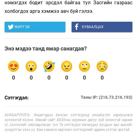
нэмэгдэх бодит эрсдэл байгаа тул Засгийн газраас
холбогдох арга хэмжээ авч буй гэлээ.
ЖИРГЭХ
ХУВААЛЦАХ
Энэ мэдээ танд ямар санагдав?
0
0
0
0
0
0
Сэтгэгдэл:
Таны IP: (216.73.216.193)
АНХААРУУЛГА: Уншигчдын бичсэн сэтгэгдэлд unuudur.mn хариуцлага
хүлээхгүй болно. Манай сайт ХХЗХ-ны журмын дагуу зүй зохисгүй зарим
үг, хэллэгийг хязгаарласан тул Та сэтгэгдэл бичихдээ бусдын эрх ашгийг
хүндэтгэн үзнэ үү. Хэм хэмжээ зөрчсөн сэтгэгдлийг админ устгах эрхтэй.