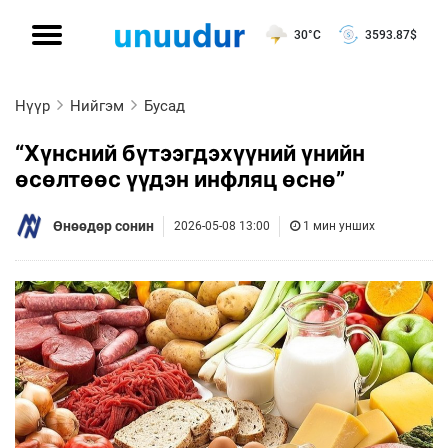
30°C
3593.87
$
Нүүр
Нийгэм
Бусад
“Хүнсний бүтээгдэхүүний үнийн
өсөлтөөс үүдэн инфляц өснө”
Өнөөдөр сонин
2026-05-08 13:00
1 мин унших