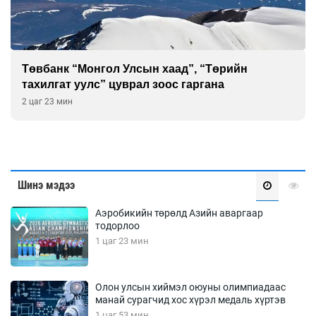
ийн
Чингис хааны тахилга, нүүдэлчдийн 
уламжлалыг хэлэлцэв
2 цаг 53 мин
Шинэ мэдээ
Аэробикийн төрөлд Азийн аваргаар
тодорлоо
1 цаг 23 мин
Олон улсын хиймэл оюуны олимпиадаас
манай сурагчид хос хүрэл медаль хүртэв
1 цаг 53 мин