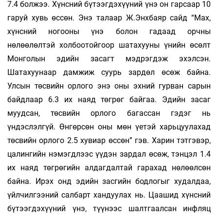
7.4 болжээ. Хүнсний бүтээгдэхүүний үнэ он гарсаар 10
гаруй хувь өссөн. Энэ талаар Ж.Энхбаяр сайд “Мах,
хүнсний ногооны үнэ болон гадаад орчны
нөлөөлөлтэй холбоотойгоор шатахууны үнийн өсөлт
Монголын эдийн засагт мэдрэгдэж эхэлсэн.
Шатахуунаар дамжиж суурь зардөл өсөж байна.
Улсын төсвийн орлого энэ оны эхний гурван сарын
байдлаар 6.3 их наяд төгрөг байгаа. Эдийн засаг
муудсан, төсвийн орлого багассан гэдэг нь
үндэслэлгүй. Өнгөрсөн оны мөн үетэй харьцуулахад
төсвийн орлого 2.5 хувиар өссөн” гэв. Харин тэтгэвэр,
цалингийн нэмэгдлээс үүдэн зардал өсөж, тэнцэл 1.4
их наяд төгрөгийн алдагдалтай гарахад нөлөөлсөн
байна. Ирэх онд эдийн засгийн бодлогыг худалдаа,
үйлчилгээний салбарт хандуулах нь. Цаашид хүнсний
бүтээгдэхүүний үнэ, түүнээс шалтгаалсан инфляц