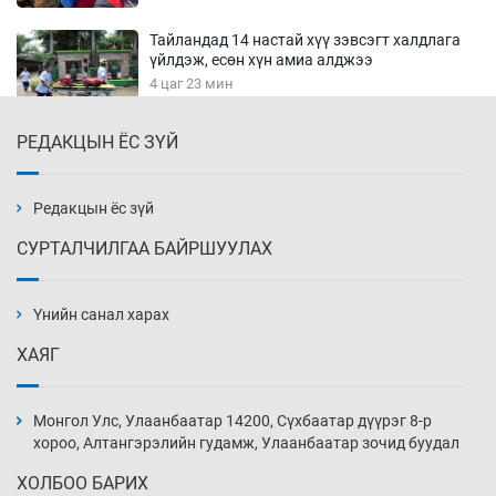
Тайландад 14 настай хүү зэвсэгт халдлага
үйлдэж, есөн хүн амиа алджээ
4 цаг 23 мин
РЕДАКЦЫН ЁС ЗҮЙ
Хүннү рок буюу монгол онгод
4 цаг 53 мин
Редакцын ёс зүй
СУРТАЛЧИЛГАА БАЙРШУУЛАХ
Сарьсан багваахайнууд голын эрэг дагуух
барилга, байгууламжийн дээвэрт үүрлэжээ
Үнийн санал харах
5 цаг 23 мин
ХАЯГ
Цагдаагийн алба хаагчийг мөргөж зугтсан
этгээдийг илрүүлэв
Монгол Улс, Улаанбаатар 14200, Сүхбаатар дүүрэг 8-р
5 цаг 53 мин
хороо, Алтангэрэлийн гудамж, Улаанбаатар зочид буудал
ХОЛБОО БАРИХ