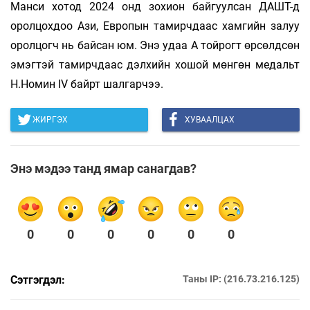
Манси хотод 2024 онд зохион байгуулсан ДАШТ-д
оролцохдоо Ази, Европын тамирчдаас хамгийн залуу
оролцогч нь байсан юм. Энэ удаа А тойрогт өрсөлдсөн
эмэгтэй тамирчдаас дэлхийн хошой мөнгөн медальт
Н.Номин IV байрт шалгарчээ.
ЖИРГЭХ
ХУВААЛЦАХ
Энэ мэдээ танд ямар санагдав?
0
0
0
0
0
0
Сэтгэгдэл:
Таны IP: (216.73.216.125)