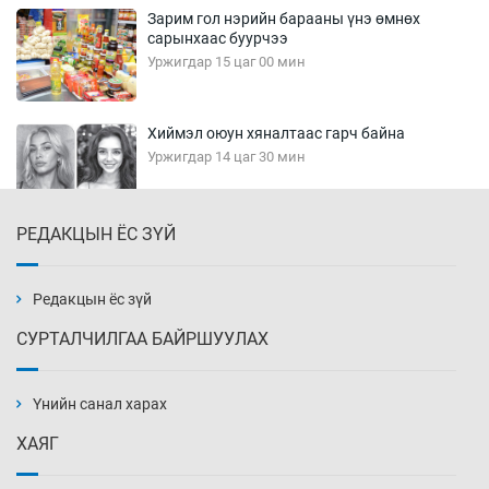
Зарим гол нэрийн барааны үнэ өмнөх
сарынхаас буурчээ
Уржигдар 15 цаг 00 мин
Хиймэл оюун хяналтаас гарч байна
Уржигдар 14 цаг 30 мин
РЕДАКЦЫН ЁС ЗҮЙ
Эмэгтэйчүүд Бээжин, эрэгтэйчүүд Японд
бэлтгэл базаахаар хилийн дээс алхлаа
Уржигдар 14 цаг 00 мин
Редакцын ёс зүй
СУРТАЛЧИЛГАА БАЙРШУУЛАХ
АНУ-ын Цэргийн кибер командлалаын
ажилтнууд амиа хорлох явдал эрс
нэмэгджээ
Үнийн санал харах
Уржигдар 13 цаг 52 мин
ХАЯГ
Монголын шигшээ Хонконгийн багийг ялж,