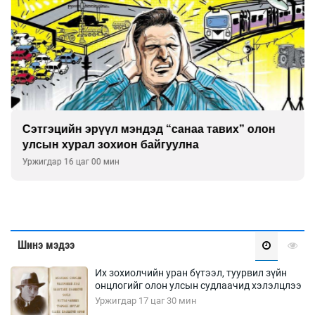
Сэтгэцийн эрүүл мэндэд “санаа тавих” олон
улсын хурал зохион байгуулна
Уржигдар 16 цаг 00 мин
Шинэ мэдээ
Их зохиолчийн уран бүтээл, туурвил зүйн
онцлогийг олон улсын судлаачид хэлэлцлээ
Уржигдар 17 цаг 30 мин