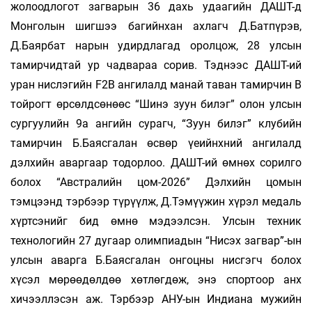
жолоодлогот загварын 36 дахь удаагийн ДАШТ-д
Монголын шигшээ багийнхан ахлагч Д.Батпүрэв,
Д.Баярбат нарын удирдлагад оролцож, 28 улсын
тамирчидтай ур чадвараа сорив. Тэднээс ДАШТ-ий
уран нислэгийн F2B ангилалд манай таван тамирчин B
тойрогт өрсөлдсөнөөс “Шинэ зуун билэг” олон улсын
сургуулийн 9а ангийн сурагч, “Зуун билэг” клубийн
тамирчин Б.Баясгалан өсвөр үеийнхний ангилалд
дэлхийн аваргаар тодорлоо. ДАШТ-ий өмнөх сорилго
болох “Австралийн цом-2026” Дэлхийн цомын
тэмцээнд тэрбээр түрүүлж, Д.Тэмүүжин хүрэл медаль
хүртсэнийг бид өмнө мэдээлсэн. Улсын техник
технологийн 27 дугаар олимпиадын “Нисэх загвар”-ын
улсын аварга Б.Баясгалан онгоцны нисгэгч болох
хүсэл мөрөөдөлдөө хөтлөгдөж, энэ спортоор анх
хичээллэсэн аж. Тэрбээр АНУ-ын Индиана мужийн