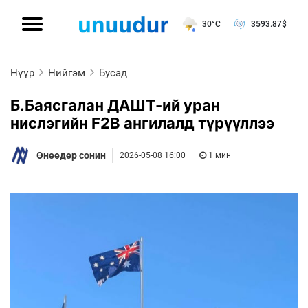
30°C
3593.87
$
Нүүр
Нийгэм
Бусад
Б.Баясгалан ДАШТ-ий уран
нислэгийн F2B ангилалд түрүүллээ
Өнөөдөр сонин
2026-05-08 16:00
1 мин