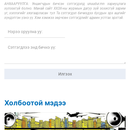
АНХААРУУЛГА: Уншигчдын бичсэн сэтгэгдэлд unuudur.mn хариуцлага
хүлээхгүй болно. Манай сайт ХХЗХ-ны журмын дагуу зүй зохисгүй зарим
үг, хэллэгийг хязгаарласан тул Та сэтгэгдэл бичихдээ бусдын эрх ашгийг
хүндэтгэн үзнэ үү. Хэм хэмжээ зөрчсөн сэтгэгдлийг админ устгах эрхтэй.
Илгээх
Холбоотой мэдээ