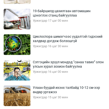
19 байршилд цахилгаан автомашин
цэнэглэх станц байгууллаа
Уржигдар 17 цаг 00 мин
Циклоспора шимэгчээс үүдэлтэй гэдэсний
халдвар дэгдэж болзошгүй
Уржигдар 16 цаг 30 мин
Сэтгэцийн эрүүл мэндэд “санаа тавих” олон
улсын хурал зохион байгуулна
Уржигдар 16 цаг 00 мин
Улаан буудай ихэнх талбайд 10-12 см-ээр
өндөр ургажээ
Уржигдар 15 цаг 30 мин