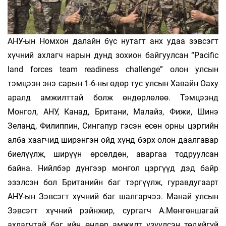
АНУ-ын Номхон далайн бүс нутагт анх удаа зэвсэгт
хүчний ахлагч нарын дунд зохион байгуулсан “Pacific
land forces team readiness challenge” олон улсын
тэмцээн энэ сарын 1-6-ны өдөр тус улсын Хавайн Оаху
аралд амжилттай болж өндөрлөлөө. Тэмцээнд
Монгол, АНУ, Канад, Британи, Малайз, Фижи, Шинэ
Зеланд, Филиппин, Сингапур гэсэн есөн орны цэргийн
алба хаагчид ширэнгэн ойд хүнд бэрх олон даалгавар
биелүүлж, ширүүн өрсөлдөн, аваргаа тодруулсан
байна. Нийлбэр дүнгээр монгол цэргүүд дэд байр
эзэлсэн бол Британийн баг тэргүүлж, гуравдугаарт
АНУ-ын Зэвсэгт хүчний баг шалгарчээ. Манай улсын
Зэвсэгт хүчний рэйнжир, сургагч А.Мөнгөншагай
ахлагчтай баг ийн өндөр амжилт үзүүлсэн төдийгүй