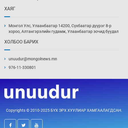
ХАЯГ
Иран тэсэж үлдсэн ч удаан хугацаанд хүнд
үеийг туулна
Монгол Улс, Улаанбаатар 14200, Сүхбаатар дүүрэг 8-р
9 цаг 23 мин
хороо, Алтангэрэлийн гудамж, Улаанбаатар зочид буудал
ХОЛБОО БАРИХ
Боловсролын зээлийн сангаар гадаадад
суралцагчдын амьжиргааны зардлын
хэмжээг шинэчлэн тогтоох нь
unuudur@mongolnews.mn
9 цаг 53 мин
976-11-330801
Монголын баг Абу Дабид медалийн хур
буулгаж байна
10 цаг 23 мин
Б.Учрал, Ё.Пүрэвдаш нар Азийн АШТ-д
Copyrights © 2010-2025 БҮХ ЭРХ ХУУЛИАР ХАМГААЛАГДСАН.
мөнгө, хүрэл медаль хүртэв
10 цаг 50 мин