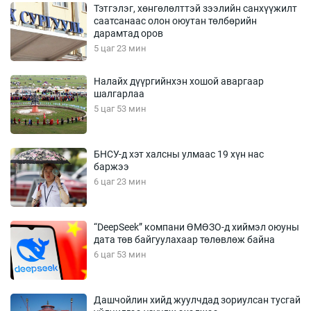
Тэтгэлэг, хөнгөлөлттэй зээлийн санхүүжилт
саатсанаас олон оюутан төлбөрийн
дарамтад оров
5 цаг 23 мин
Налайх дүүргийнхэн хошой аваргаар
шалгарлаа
5 цаг 53 мин
БНСУ-д хэт халсны улмаас 19 хүн нас
баржээ
6 цаг 23 мин
“DeepSeek” компани ӨМӨЗО-д хиймэл оюуны
дата төв байгуулахаар төлөвлөж байна
6 цаг 53 мин
Дашчойлин хийд жуулчдад зориулсан тусгай