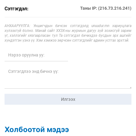
Сэтгэгдэл:
Таны IP: (216.73.216.241)
АНХААРУУЛГА: Уншигчдын бичсэн сэтгэгдэлд unuudur.mn хариуцлага
хүлээхгүй болно. Манай сайт ХХЗХ-ны журмын дагуу зүй зохисгүй зарим
үг, хэллэгийг хязгаарласан тул Та сэтгэгдэл бичихдээ бусдын эрх ашгийг
хүндэтгэн үзнэ үү. Хэм хэмжээ зөрчсөн сэтгэгдлийг админ устгах эрхтэй.
Илгээх
Холбоотой мэдээ