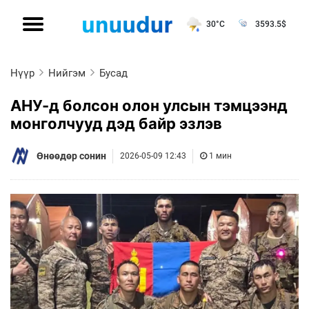
30°C
3593.5
$
Нүүр
Нийгэм
Бусад
АНУ-д болсон олон улсын тэмцээнд
монголчууд дэд байр эзлэв
Өнөөдөр сонин
2026-05-09 12:43
1 мин