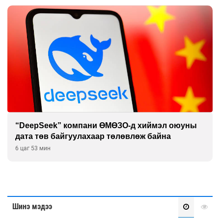
“DeepSeek” компани ӨМӨЗО-д хиймэл оюуны
дата төв байгуулахаар төлөвлөж байна
6 цаг 53 мин
Шинэ мэдээ