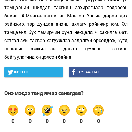
тэмцээний шилдэг тасгийн захирагчаар тодорсон
байна. А.Мөнгөншагай нь Монгол Улсын дөрөв дэх
рэйнжир, тэр дундаа анхны ахлагч рэйнжир юм. Эл
тэмцээнд бүх тамирчин хүнд нөхцөлд ч сахилга бат,
сэтгэл зүй, тэсвэр хатуужлаа алдалгүй өрсөлдөж, бүгд
сорилыг амжилттай даван туулсныг зохион
байгуулагчид онцолсон байна.
ЖИРГЭХ
ХУВААЛЦАХ
Энэ мэдээ танд ямар санагдав?
0
0
0
0
0
0