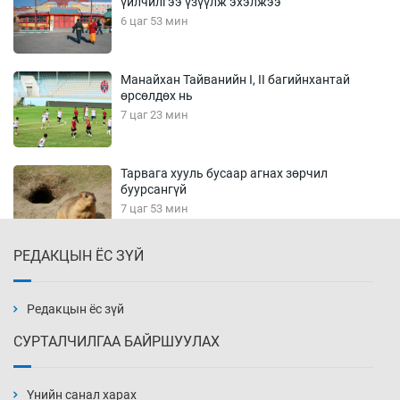
үйлчилгээ үзүүлж эхэлжээ
6 цаг 53 мин
Манайхан Тайванийн I, II багийнхантай
өрсөлдөх нь
7 цаг 23 мин
Тарвага хууль бусаар агнах зөрчил
буурсангүй
7 цаг 53 мин
РЕДАКЦЫН ЁС ЗҮЙ
Х.Улам-Өрнөх байр урагшилж, долоод
жагсжээ
8 цаг 23 мин
Редакцын ёс зүй
СУРТАЛЧИЛГАА БАЙРШУУЛАХ
Ж.Лхагвабат өсвөр үеийнхний ДАШТ-ийг
дэнсэлнэ
Үнийн санал харах
8 цаг 53 мин