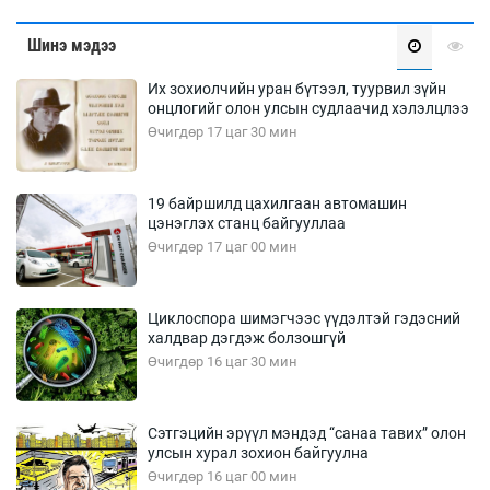
Шинэ мэдээ
Их зохиолчийн уран бүтээл, туурвил зүйн
онцлогийг олон улсын судлаачид хэлэлцлээ
Өчигдөр 17 цаг 30 мин
19 байршилд цахилгаан автомашин
цэнэглэх станц байгууллаа
Өчигдөр 17 цаг 00 мин
Циклоспора шимэгчээс үүдэлтэй гэдэсний
халдвар дэгдэж болзошгүй
Өчигдөр 16 цаг 30 мин
Сэтгэцийн эрүүл мэндэд “санаа тавих” олон
улсын хурал зохион байгуулна
Өчигдөр 16 цаг 00 мин