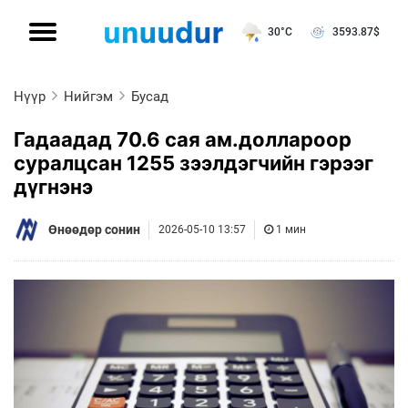
30°C
3593.87
$
Нүүр
Нийгэм
Бусад
Гадаадад 70.6 сая ам.доллароор
суралцсан 1255 зээлдэгчийн гэрээг
дүгнэнэ
Өнөөдөр сонин
2026-05-10 13:57
1 мин