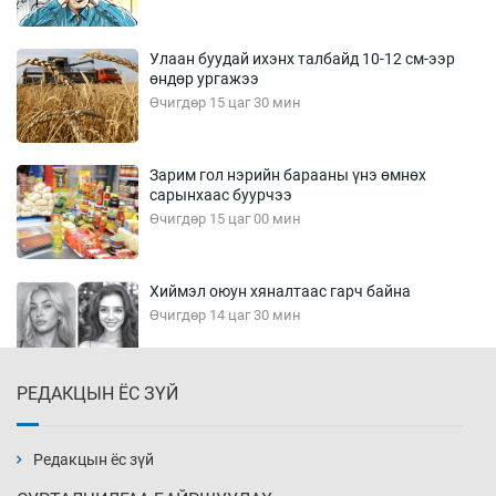
Улаан буудай ихэнх талбайд 10-12 см-ээр
өндөр ургажээ
Өчигдөр 15 цаг 30 мин
Зарим гол нэрийн барааны үнэ өмнөх
сарынхаас буурчээ
Өчигдөр 15 цаг 00 мин
Хиймэл оюун хяналтаас гарч байна
Өчигдөр 14 цаг 30 мин
РЕДАКЦЫН ЁС ЗҮЙ
Эмэгтэйчүүд Бээжин, эрэгтэйчүүд Японд
бэлтгэл базаахаар хилийн дээс алхлаа
Өчигдөр 14 цаг 00 мин
Редакцын ёс зүй