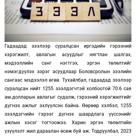
Гадаадад зээлээр суралцсан иргэдийн гэ­рээний
хэрэгжилт, авлагын асуудлыг нягтлан шалгах,
мэдээллийн санг нэгтгэх, эргэн төлөлтийг
нэмэгдүүлэх зэрэг асуудлаар Боловсролын зээлийн
сангаас мэдээлэл өгөв. Тухайлбал, гадаадад зээлээр
суралцсан нийт 1255 зээлдэгчтэй холбоотой 70.6 сая
ам.долларын авлагыг судалж, гэрээний хэрэгжилтийг
дүгнэх ажлыг эхлүүлсэн байна. Өөрөөр хэлбэл, 1255
зээлдэгчийн гэрээг дүгнэх шаардлага үүссэнийг
ажлын хэсэг тогтоожээ. Харин эргэн төлөлтийн
үзүүлэлт жил дараалан өсөж буй аж. Тодруулбал, 2023