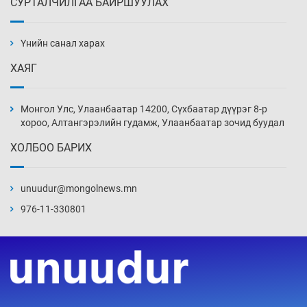
СУРТАЛЧИЛГАА БАЙРШУУЛАХ
АНУ-ын Цэргийн кибер командлалаын
ажилтнууд амиа хорлох явдал эрс
нэмэгджээ
Үнийн санал харах
Өчигдөр 13 цаг 52 мин
ХАЯГ
Монголын шигшээ Хонконгийн багийг ялж,
эхний хожлоо авлаа
Монгол Улс, Улаанбаатар 14200, Сүхбаатар дүүрэг 8-р
Өчигдөр 13 цаг 30 мин
хороо, Алтангэрэлийн гудамж, Улаанбаатар зочид буудал
ХОЛБОО БАРИХ
Техникийн өндөр үзүүлэлттэй агаарын хөлөг
худалдан авах хүсэлтээ уламжлав
unuudur@mongolnews.mn
Өчигдөр 13 цаг 00 мин
976-11-330801
“Шатахууны бус, бодлогын хомсдол
нүүрлээд байна”
Өчигдөр 12 цаг 30 мин
Дөрвөн чиглэлд шөнийн автобус иргэдэд