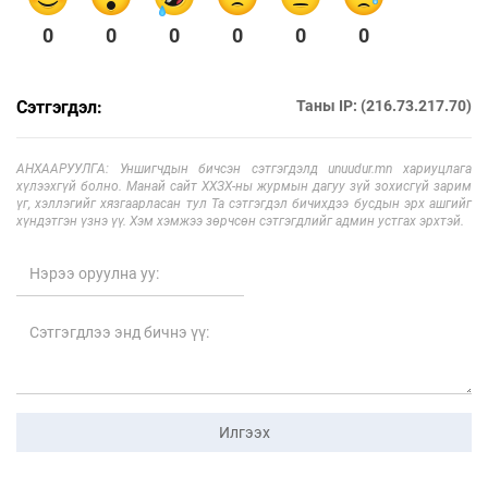
0
0
0
0
0
0
Сэтгэгдэл:
Таны IP: (216.73.217.70)
АНХААРУУЛГА: Уншигчдын бичсэн сэтгэгдэлд unuudur.mn хариуцлага
хүлээхгүй болно. Манай сайт ХХЗХ-ны журмын дагуу зүй зохисгүй зарим
үг, хэллэгийг хязгаарласан тул Та сэтгэгдэл бичихдээ бусдын эрх ашгийг
хүндэтгэн үзнэ үү. Хэм хэмжээ зөрчсөн сэтгэгдлийг админ устгах эрхтэй.
Илгээх