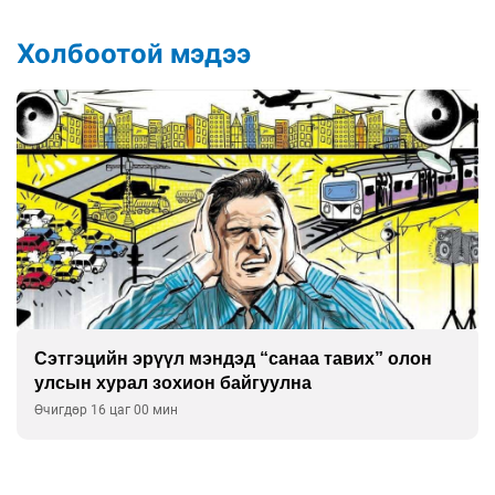
Холбоотой мэдээ
Сэтгэцийн эрүүл мэндэд “санаа тавих” олон
улсын хурал зохион байгуулна
Өчигдөр 16 цаг 00 мин