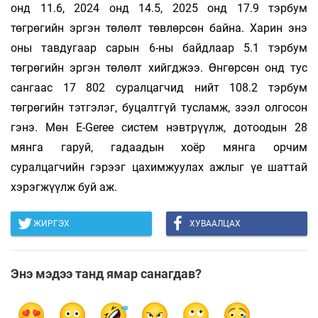
онд 11.6, 2024 онд 14.5, 2025 онд 17.9 тэрбум
төгрөгийн эргэн төлөлт төвлөрсөн байна. Харин энэ
оны тавдугаар сарын 6-ны байдлаар 5.1 тэрбум
төгрөгийн эргэн төлөлт хийгджээ. Өнгөрсөн онд тус
сангаас 17 802 суралцагчид нийт 108.2 тэрбум
төгрөгийн тэтгэлэг, буцалтгүй тусламж, зээл олгосон
гэнэ. Мөн E-Geree систем нэвтрүүлж, дотоодын 28
мянга гаруй, гадаадын хоёр мянга орчим
суралцагчийн гэрээг цахимжуулах ажлыг үе шаттай
хэрэгжүүлж буй аж.
ЖИРГЭХ
ХУВААЛЦАХ
Энэ мэдээ танд ямар санагдав?