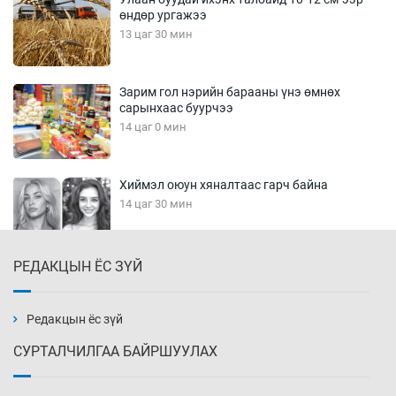
өндөр ургажээ
13 цаг 30 мин
Зарим гол нэрийн барааны үнэ өмнөх
сарынхаас буурчээ
14 цаг 0 мин
Хиймэл оюун хяналтаас гарч байна
14 цаг 30 мин
РЕДАКЦЫН ЁС ЗҮЙ
Эмэгтэйчүүд Бээжин, эрэгтэйчүүд Японд
бэлтгэл базаахаар хилийн дээс алхлаа
15 цаг 0 мин
Редакцын ёс зүй
СУРТАЛЧИЛГАА БАЙРШУУЛАХ
АНУ-ын Цэргийн кибер командлалаын
ажилтнууд амиа хорлох явдал эрс