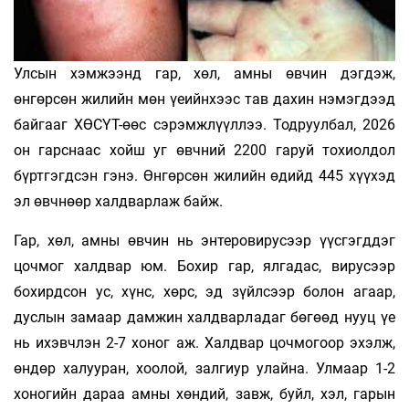
Улсын хэмжээнд гар, хөл, амны өвчин дэгдэж,
өнгөрсөн жилийн мөн үеийнхээс тав дахин нэмэгдээд
байгааг ХӨСҮТ-өөс сэрэмжлүүллээ. Тодруулбал, 2026
он гарснаас хойш уг өвчний 2200 гаруй тохиолдол
бүртгэгдсэн гэнэ. Өнгөрсөн жилийн өдийд 445 хүүхэд
эл өвчнөөр халдварлаж байж.
Гар, хөл, амны өвчин нь энтеровирусээр үүсгэгддэг
цочмог халдвар юм. Бохир гар, ялгадас, вирусээр
бохирдсон ус, хүнс, хөрс, эд зүйлсээр болон агаар,
дуслын замаар дамжин халдварладаг бөгөөд нууц үе
нь ихэвчлэн 2-7 хоног аж. Халдвар цочмогоор эхэлж,
өндөр халууран, хоолой, залгиур улайна. Улмаар 1-2
хоногийн дараа амны хөндий, завж, буйл, хэл, гарын