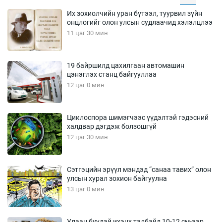
Их зохиолчийн уран бүтээл, туурвил зүйн
онцлогийг олон улсын судлаачид хэлэлцлээ
11 цаг 30 мин
19 байршилд цахилгаан автомашин
цэнэглэх станц байгууллаа
12 цаг 0 мин
Циклоспора шимэгчээс үүдэлтэй гэдэсний
халдвар дэгдэж болзошгүй
12 цаг 30 мин
Сэтгэцийн эрүүл мэндэд “санаа тавих” олон
улсын хурал зохион байгуулна
13 цаг 0 мин
Улаан буудай ихэнх талбайд 10-12 см-ээр