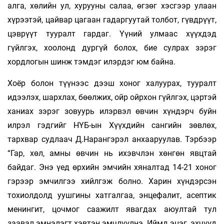
алга, хөлийн ул, хурууны салаа, өгзөг хэсгээр улаан
хүрээтэй, цайвар цагаан гадаргуутай толбот, гүвдрүүт,
цэврүүт тууралт гардаг. Үүний улмаас хүүхдэд
гүйлгэх, хоолонд дургүй болох, бие сулрах зэрэг
хордлогын шинж тэмдэг илэрдэг юм байна.
Хоёр болон түүнээс дээш хоног халуурах, тууралт
идээлэх, шархлах, бөөлжих, ойр ойрхон гүйлгэх, цэртэй
ханиах зэрэг зовуурь илэрвэл өвчин хүндэрч буйн
илрэл гэдгийг НҮБ-ын Хүүхдийн сангийн зөвлөх,
тархвар судлаач Д.Нарангэрэл анхааруулав. Тэрбээр
“Гар, хөл, амны өвчин нь ихэвчлэн хөнгөн явцтай
байдаг. Энэ үед өрхийн эмчийн хяналтад 14-21 хоног
гэрээр эмчилгээ хийлгэж болно. Харин хүндэрсэн
тохиолдолд уушгины хатгалгаа, энцефалит, асептик
менингит, цочмог саажилт явагдах аюултай тул
заавал эмнэлэгт хэвтэн эмчлүүлнэ. Иймд эцэг, эхчүүд