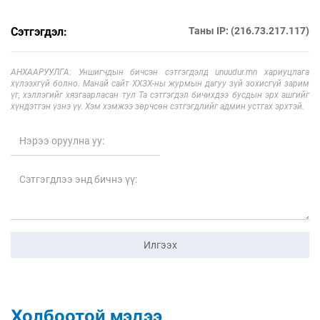
Сэтгэгдэл:
Таны IP: (216.73.217.117)
АНХААРУУЛГА: Уншигчдын бичсэн сэтгэгдэлд unuudur.mn хариуцлага
хүлээхгүй болно. Манай сайт ХХЗХ-ны журмын дагуу зүй зохисгүй зарим
үг, хэллэгийг хязгаарласан тул Та сэтгэгдэл бичихдээ бусдын эрх ашгийг
хүндэтгэн үзнэ үү. Хэм хэмжээ зөрчсөн сэтгэгдлийг админ устгах эрхтэй.
Илгээх
Холбоотой мэдээ