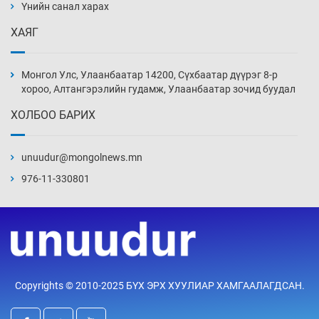
нэмэгджээ
Үнийн санал харах
15 цаг 8 мин
ХАЯГ
Монголын шигшээ Хонконгийн багийг ялж,
эхний хожлоо авлаа
Монгол Улс, Улаанбаатар 14200, Сүхбаатар дүүрэг 8-р
15 цаг 30 мин
хороо, Алтангэрэлийн гудамж, Улаанбаатар зочид буудал
ХОЛБОО БАРИХ
Техникийн өндөр үзүүлэлттэй агаарын хөлөг
худалдан авах хүсэлтээ уламжлав
unuudur@mongolnews.mn
16 цаг 0 мин
976-11-330801
“Шатахууны бус, бодлогын хомсдол
нүүрлээд байна”
16 цаг 30 мин
Дөрвөн чиглэлд шөнийн автобус иргэдэд
Copyrights © 2010-2025 БҮХ ЭРХ ХУУЛИАР ХАМГААЛАГДСАН.
үйлчилж буй гэв
17 цаг 0 мин