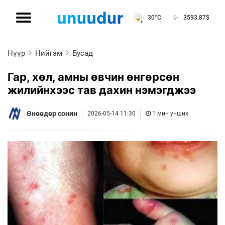
30°C
3593.87
$
Нүүр
Нийгэм
Бусад
Гар, хөл, амны өвчин өнгөрсөн
жилийнхээс тав дахин нэмэгджээ
Өнөөдөр сонин
2026-05-14 11:30
1 мин унших