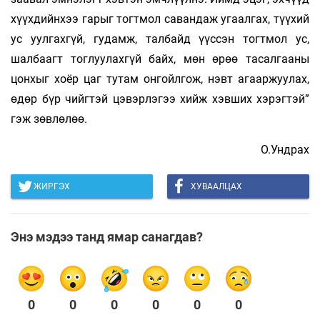
хүүхдийнхээ гарыг тогтмол савандаж угаалгах, түүхий
ус уулгахгүй, гудамж, талбайд үүссэн тогтмол ус,
шалбаагт тоглуулахгүй байх, мөн өрөө тасалгааны
цонхыг хоёр цаг тутам онгойлгож, нэвт агааржуулах,
өдөр бүр чийгтэй цэвэрлэгээ хийж хэвших хэрэгтэй”
гэж зөвлөлөө.
О.Ундрах
ЖИРГЭХ
ХУВААЛЦАХ
Энэ мэдээ танд ямар санагдав?
0
0
0
0
0
0