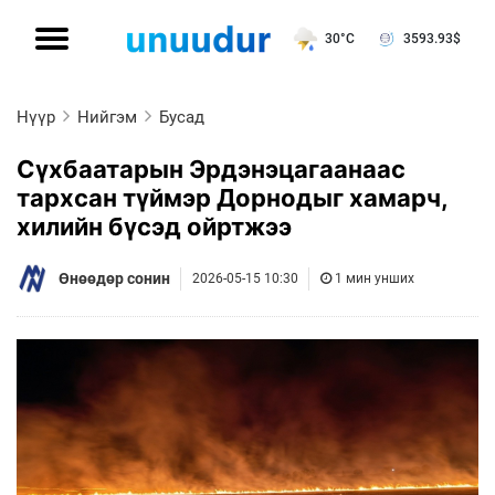
30°C
3593.93
$
Нүүр
Нийгэм
Бусад
Сүхбаатарын Эрдэнэцагаанаас
тархсан түймэр Дорнодыг хамарч,
хилийн бүсэд ойртжээ
Өнөөдөр сонин
2026-05-15 10:30
1 мин унших