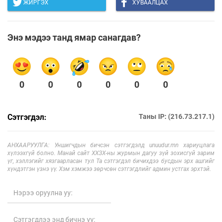
ЖИРГЭХ
ХУВААЛЦАХ
Энэ мэдээ танд ямар санагдав?
0
0
0
0
0
0
Сэтгэгдэл:
Таны IP: (216.73.217.1)
АНХААРУУЛГА: Уншигчдын бичсэн сэтгэгдэлд unuudur.mn хариуцлага
хүлээхгүй болно. Манай сайт ХХЗХ-ны журмын дагуу зүй зохисгүй зарим
үг, хэллэгийг хязгаарласан тул Та сэтгэгдэл бичихдээ бусдын эрх ашгийг
хүндэтгэн үзнэ үү. Хэм хэмжээ зөрчсөн сэтгэгдлийг админ устгах эрхтэй.