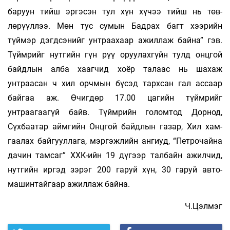
баруун тийш эргэсэн тул хүн хүчээ тийш нь төв­
лөрүүллээ. Мөн тус сумын Бадрах багт хээрийн
түймэр дэгд­сэ­нийг унтраахаар ажиллаж байна” гэв.
Түймрийг нут­гийн гүн рүү оруулахгүйн тулд онцгой
байдлын ал­ба хаагчид хоёр талаас нь ша­хаж
унтраасан ч хил орч­мын бүсэд тархсан гал ас­саар
байгаа аж. Өчигдөр 17.00 цагийн түймрийг
унтраагаагүй байв. Түйм­рийн голомтод Дор­нод,
Сүхбаатар айм­гийн Онц­гой байдлын газар, Хил хам­
гаалах бай­гуул­лага, мэр­гэж­лийн ангиуд, “Пет­ро­чайна
дачин тамсаг” ХХК-ийн 19 дүгээр талбайн ажил­чид,
нут­гийн иргэд зэрэг 200 га­руй хүн, 30 гаруй ав­то­
машин­тайгаар ажил­лаж байна.
Ч.Цэлмэг