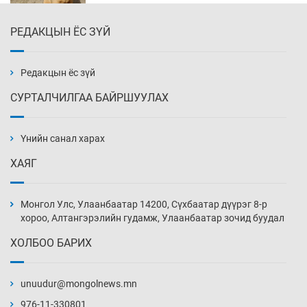
РЕДАКЦЫН ЁС ЗҮЙ
Х.Улам-Өрнөх байр урагшилж, долоод
жагсжээ
13 цаг 4 мин
Редакцын ёс зүй
СУРТАЛЧИЛГАА БАЙРШУУЛАХ
Ж.Лхагвабат өсвөр үеийнхний ДАШТ-ийг
дэнсэлнэ
Үнийн санал харах
13 цаг 34 мин
ХАЯГ
Иран тэсэж үлдсэн ч удаан хугацаанд хүнд
үеийг туулна
Монгол Улс, Улаанбаатар 14200, Сүхбаатар дүүрэг 8-р
14 цаг 4 мин
хороо, Алтангэрэлийн гудамж, Улаанбаатар зочид буудал
ХОЛБОО БАРИХ
Боловсролын зээлийн сангаар гадаадад
суралцагчдын амьжиргааны зардлын
хэмжээг шинэчлэн тогтоох нь
unuudur@mongolnews.mn
14 цаг 34 мин
976-11-330801