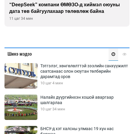
“DeepSeek” компани ӨМӨЗО-д хиймэл оюуны
дата төв байгуулахаар төлөвлөж байна
11 цаг 34 мин
Шинэ мэдээ
Тэтгэлэг, хөнгөлөлттэй зээлийн санхүүжилт
саатсанаас олон оюутан төлбөрийн
дарамтад оров
10 цаг 4 мин
Налайх дүүргийнхэн хошой аваргаар
шалгарлаа
10 цаг 34 мин
БНСУ-д хэт халсны улмаас 19 хүн нас
баржээ