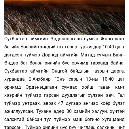
Сүхбаатар аймгийн Эрдэнэцагаан сумын Жаргалант
багийн Бөөрийн хөндий гэх газарт уржигдар 10.40 цагт
дэгдсэн түймэр Дорнод аймгийн Матад су­мын Баян-
Өндөр баг болон хилийн бүс орчимд тар­хаад байна.
Сүхбаатар аймгийн Онцгой байдлын газ­рын дарга,
хурандаа Б.Анхбаяр “Энэ сарын 13-ны 10.40 цаг
орчимд Эрдэнэцагаан сумаас хойш таван км-т
хээрийн түймэр гарсан дуудлагыг хүлээн авч, Гал
түймэр унтраах, аврах 47 дугаар ангиас хоёр бүлэг
ажиллуулсан. Тухайн өдөр 30 хэмийн халуун, хүчтэй
салхитай байсан тул түймэр маш богино хугацаанд
тархсан. Түй­мэр хилийн бүс рүү чиглэж, салхины чиг