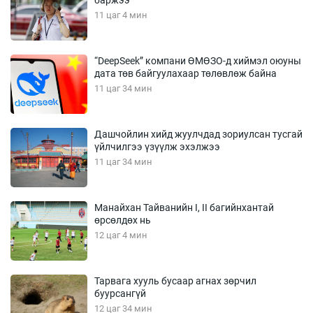
11 цаг 4 мин
“DeepSeek” компани ӨМӨЗО-д хиймэл оюуны
дата төв байгуулахаар төлөвлөж байна
11 цаг 34 мин
Дашчойлин хийд жуулчдад зориулсан тусгай
үйлчилгээ үзүүлж эхэлжээ
11 цаг 34 мин
Манайхан Тайванийн I, II багийнхантай
өрсөлдөх нь
12 цаг 4 мин
Тарвага хууль бусаар агнах зөрчил
буурсангүй
12 цаг 34 мин