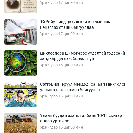
Уржигдар 17 цаг 30 мин
19 байршилд цахилгаан автомашин
цэнэглэх станц байгууллаа
Уржигдар 17 цаг 00 мин
Циклоспора шимэгчээс үүдэлтэй гэдэсний
халдвар дэгдэж болзошгүй
Уржигдар 16 цаг 30 мин
Сэтгэцийн эрүүл мэндэд “санаа тавих” олон
улсын хурал зохион байгуулна
Уржигдар 16 цаг 00 мин
Улаан буудай ихэнх талбайд 10-12 см-ээр
өндөр ургажээ
Уржигдар 15 цаг 30 мин