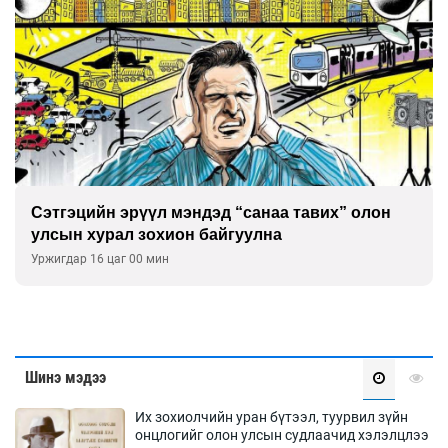
Сэтгэцийн эрүүл мэндэд “санаа тавих” олон
улсын хурал зохион байгуулна
Уржигдар 16 цаг 00 мин
Шинэ мэдээ
Их зохиолчийн уран бүтээл, туурвил зүйн
онцлогийг олон улсын судлаачид хэлэлцлээ