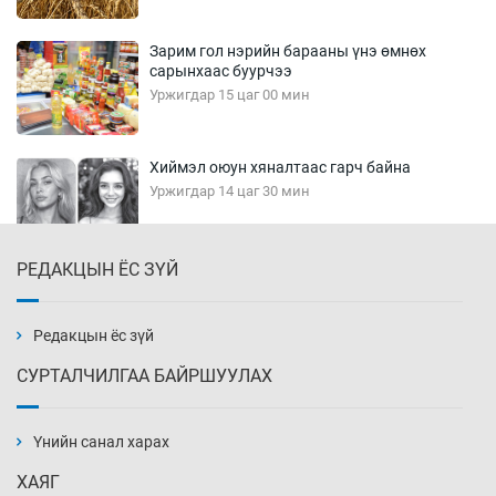
Зарим гол нэрийн барааны үнэ өмнөх
сарынхаас буурчээ
Уржигдар 15 цаг 00 мин
Хиймэл оюун хяналтаас гарч байна
Уржигдар 14 цаг 30 мин
РЕДАКЦЫН ЁС ЗҮЙ
Эмэгтэйчүүд Бээжин, эрэгтэйчүүд Японд
бэлтгэл базаахаар хилийн дээс алхлаа
Уржигдар 14 цаг 00 мин
Редакцын ёс зүй
СУРТАЛЧИЛГАА БАЙРШУУЛАХ
АНУ-ын Цэргийн кибер командлалаын
ажилтнууд амиа хорлох явдал эрс
нэмэгджээ
Үнийн санал харах
Уржигдар 13 цаг 52 мин
ХАЯГ