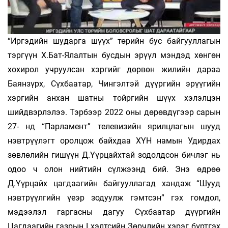
“Иргэдийн шударга шүүх” төрийн бус байгууллагын
тэргүүн Х.Бат-Ялалтын бусдын эрүүл мэндэд хөнгөн
хохирол учруулсан хэргийг дөрвөн жилийн дараа
Баянзүрх, Сүхбаатар, Чингэлтэй дүүргийн эрүүгийн
хэргийн анхан шатны тойргийн шүүх хэлэлцэн
шийдвэрлэлээ. Тэрбээр 2022 оны дөрөвдүгээр сарын
27- нд “Парламент” телевизийн ярилцлагын шууд
нэвтрүүлэгт оролцож байхдаа ХҮН намын Удирдах
зөвлөлийн гишүүн Д.Үүрцайхтай зодолдсон бичлэг нь
одоо ч олон нийтийн сүлжээнд бий. Энэ өдрөө
Д.Үүрцайх цагдаагийн байгууллагад хандаж “Шууд
нэвтрүүлгийн үеэр зодуулж гэмтсэн” гэх гомдол,
мэдээлэл гаргасны дагуу Сүхбаатар дүүргийн
Цагдаагийн газрын I хэлтсийн Зөрчлийн хэрэг бүртгэх