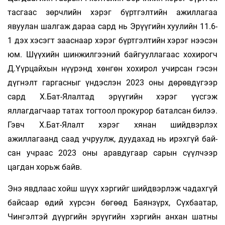
тасгаас зөрчлийн хэрэг бүртгэлтийн ажиллагаа
явуулан шалгаж дараа сард нь Эрүүгийн хуулийн 11.6-
1 дэх хэсэгт зааснаар хэрэг бүртгэлтийн хэрэг нээсэн
юм. Шүүхийн шинжилгээний байгууллагаас хохирогч
Д.Үүрцайхын нүүрэнд хөнгөн хохирол учирсан гэсэн
дүгнэлт гаргасныг үндэслэн 2023 оны дөрөвдүгээр
сард Х.Бат-Ялалтад эрүүгийн хэрэг үүсгэж
яллагдагчаар татах тогтоол прокурор баталсан билээ.
Гэвч Х.Бат-Ялалт хэрэг хянан шийдвэрлэх
ажиллагаанд саад учруулж, дуудахад нь ирэхгүй бай­
сан учраас 2023 оны аравдугаар сарын сүүлчээр
цагдан хорьж байв.
Энэ явдлаас хойш шүүх хэргийг шийдвэрлэж чадахгүй
байсаар өдий хүрсэн бөгөөд Баянзүрх, Сүхбаатар,
Чингэлтэй дүүргийн эрүүгийн хэргийн анхан шатны