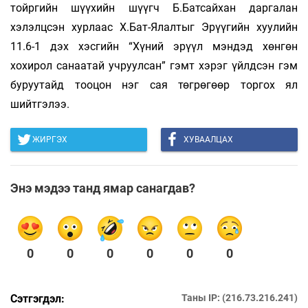
тойргийн шүүхийн шүүгч Б.Батсайхан даргалан
хэлэлцсэн хурлаас Х.Бат-Ялалтыг Эрүүгийн хуулийн
11.6-1 дэх хэсгийн “Хүний эрүүл мэндэд хөнгөн
хохирол санаатай учруулсан” гэмт хэрэг үйлдсэн гэм
буруутайд тооцон нэг сая төгрөгөөр торгох ял
шийтгэлээ.
ЖИРГЭХ
ХУВААЛЦАХ
Энэ мэдээ танд ямар санагдав?
0
0
0
0
0
0
Сэтгэгдэл:
Таны IP: (216.73.216.241)