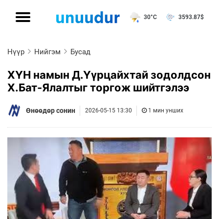
30°C
3593.87
$
Нүүр
Нийгэм
Бусад
ХҮН намын Д.Үүрцайхтай зодолдсон
Х.Бат-Ялалтыг торгож шийтгэлээ
Өнөөдөр сонин
2026-05-15 13:30
1 мин унших