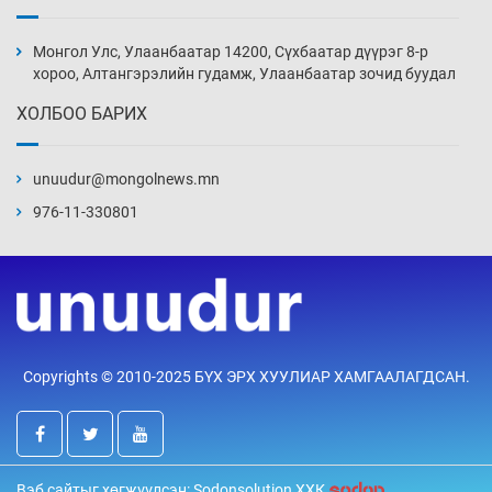
Монголын шигшээ Хонконгийн багийг ялж,
эхний хожлоо авлаа
Монгол Улс, Улаанбаатар 14200, Сүхбаатар дүүрэг 8-р
Уржигдар 13 цаг 30 мин
хороо, Алтангэрэлийн гудамж, Улаанбаатар зочид буудал
ХОЛБОО БАРИХ
Техникийн өндөр үзүүлэлттэй агаарын хөлөг
худалдан авах хүсэлтээ уламжлав
unuudur@mongolnews.mn
Уржигдар 13 цаг 00 мин
976-11-330801
“Шатахууны бус, бодлогын хомсдол
нүүрлээд байна”
Уржигдар 12 цаг 30 мин
Дөрвөн чиглэлд шөнийн автобус иргэдэд
Copyrights © 2010-2025 БҮХ ЭРХ ХУУЛИАР ХАМГААЛАГДСАН.
үйлчилж буй гэв
Уржигдар 12 цаг 00 мин
“Туул усан цогцолбор”-ын ТЭЗҮ-ийг
Вэб сайтыг хөгжүүлсэн: Sodonsolution ХХК