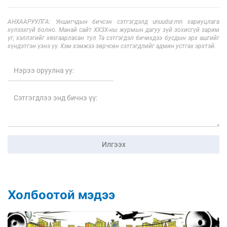
АНХААРУУЛГА: Уншигчдын бичсэн сэтгэгдэлд unuudur.mn хариуцлага
хүлээхгүй болно. Манай сайт ХХЗХ-ны журмын дагуу зүй зохисгүй зарим
үг, хэллэгийг хязгаарласан тул Та сэтгэгдэл бичихдээ бусдын эрх ашгийг
хүндэтгэн үзнэ үү. Хэм хэмжээ зөрчсөн сэтгэгдлийг админ устгах эрхтэй.
Илгээх
Холбоотой мэдээ