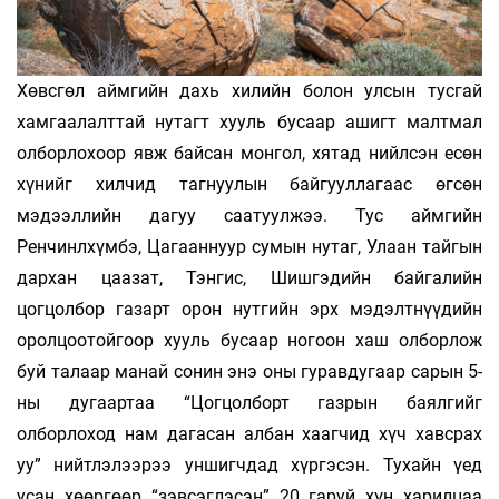
Хөвсгөл аймгийн дахь хилийн болон улсын тусгай
хамгаалалттай нутагт хууль бусаар ашигт малтмал
олборлохоор явж байсан монгол, хятад нийлсэн есөн
хүнийг хилчид тагнуулын байгууллагаас өгсөн
мэдээллийн дагуу саатуулжээ. Тус аймгийн
Ренчинлхүмбэ, Цагааннуур сумын нутаг, Улаан тайгын
дархан цаазат, Тэнгис, Шишгэдийн байгалийн
цогцолбор газарт орон нутгийн эрх мэдэлтнүүдийн
оролцоотойгоор хууль бусаар ногоон хаш олборлож
буй талаар манай сонин энэ оны гуравдугаар сарын 5-
ны дугаартаа “Цогцолборт газрын баялгийг
олборлоход нам дагасан албан хаагчид хүч хавсрах
уу” нийтлэлээрээ уншигчдад хүргэсэн. Тухайн үед
усан хөөргөөр “зэвсэглэсэн” 20 гаруй хүн харилцаа