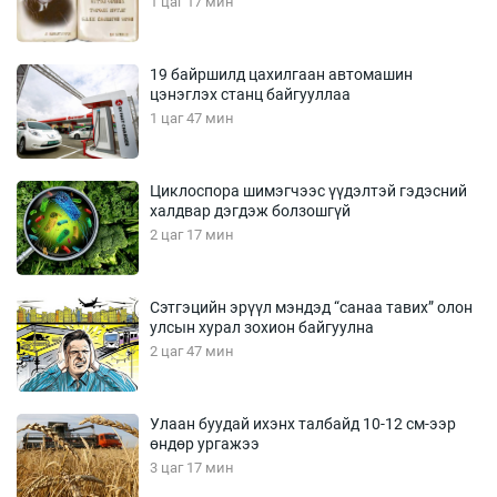
1 цаг 17 мин
19 байршилд цахилгаан автомашин
цэнэглэх станц байгууллаа
1 цаг 47 мин
Циклоспора шимэгчээс үүдэлтэй гэдэсний
халдвар дэгдэж болзошгүй
2 цаг 17 мин
Сэтгэцийн эрүүл мэндэд “санаа тавих” олон
улсын хурал зохион байгуулна
2 цаг 47 мин
Улаан буудай ихэнх талбайд 10-12 см-ээр
өндөр ургажээ
3 цаг 17 мин