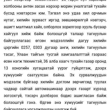
холбооны антен засах нэрээр морин уналгатай тухайн
бүсэд нэвтэрсэн юм. Тэгвэл энэ удаа хил орчмын
нутаг, хилийн зурваст иргэд зөвшөөрөлгүй нэвтэрч,
ашигт малтмал хайх, олборлох зорилгоор хууль бусаар
хайгуул хийж байж болзошгүй талаар тагнуулын
байгууллагаас өгсөн мэдээллийн дагуу хилийн
цэргийн 0257, 0303 дугаар анги, хилийн тагнуулын
тасаг, Улаан тайгын тусгай хамгаалалттай газраас
есөн нэгж техниктэй, 36 алба хаагч тухайн газар оронд
13 хоногийн хугацаатай үүрэг гүйцэтгэж, дээрх
хүмүүсийг саатуулсан байна. Эх сурвалжуудын
мэдээлж буйгаар хилийн дэглэм зөрчигсөд туулах
чадвар сайтай автомашинаар дээрх газарт хүрээд
зогсохгүй, тэсэрч дэлбэрэх бодис ашигласан байж
болзошгүй гэнэ. Өдгөө энэ хүмүүсийг тагнуулын
байгууллага үргэлжлүүлэн шалгаж буй.