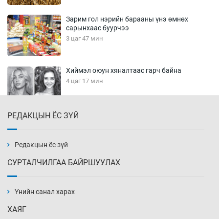
Зарим гол нэрийн барааны үнэ өмнөх
сарынхаас буурчээ
3 цаг 47 мин
Хиймэл оюун хяналтаас гарч байна
4 цаг 17 мин
РЕДАКЦЫН ЁС ЗҮЙ
Эмэгтэйчүүд Бээжин, эрэгтэйчүүд Японд
бэлтгэл базаахаар хилийн дээс алхлаа
4 цаг 47 мин
Редакцын ёс зүй
СУРТАЛЧИЛГАА БАЙРШУУЛАХ
АНУ-ын Цэргийн кибер командлалаын
ажилтнууд амиа хорлох явдал эрс
нэмэгджээ
Үнийн санал харах
4 цаг 55 мин
ХАЯГ