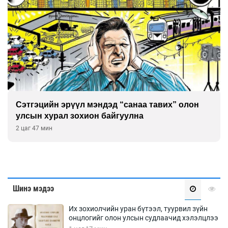
Сэтгэцийн эрүүл мэндэд “санаа тавих” олон
улсын хурал зохион байгуулна
2 цаг 47 мин
Шинэ мэдээ
Их зохиолчийн уран бүтээл, туурвил зүйн
онцлогийг олон улсын судлаачид хэлэлцлээ