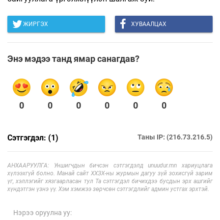
ЖИРГЭХ
ХУВААЛЦАХ
Энэ мэдээ танд ямар санагдав?
0
0
0
0
0
0
Сэтгэгдэл: (1)
Таны IP: (216.73.216.5)
АНХААРУУЛГА: Уншигчдын бичсэн сэтгэгдэлд unuudur.mn хариуцлага
хүлээхгүй болно. Манай сайт ХХЗХ-ны журмын дагуу зүй зохисгүй зарим
үг, хэллэгийг хязгаарласан тул Та сэтгэгдэл бичихдээ бусдын эрх ашгийг
хүндэтгэн үзнэ үү. Хэм хэмжээ зөрчсөн сэтгэгдлийг админ устгах эрхтэй.