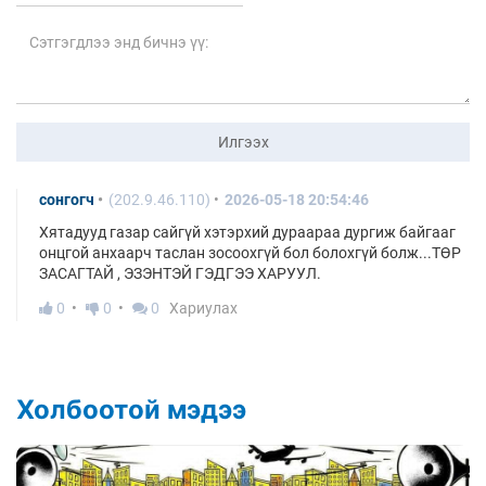
Илгээх
сонгогч
(202.9.46.110)
2026-05-18 20:54:46
Хятадууд газар сайгүй хэтэрхий дураараа дургиж байгааг
онцгой анхаарч таслан зосоохгүй бол болохгүй болж...ТӨР
ЗАСАГТАЙ , ЭЗЭНТЭЙ ГЭДГЭЭ ХАРУУЛ.
0
0
0
Хариулах
Холбоотой мэдээ