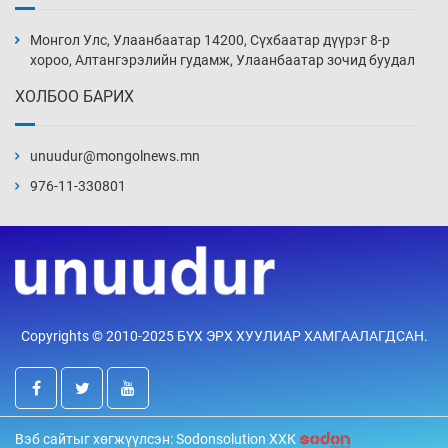
Монголын шигшээ Хонконгийн багийг ялж,
эхний хожлоо авлаа
Монгол Улс, Улаанбаатар 14200, Сүхбаатар дүүрэг 8-р
5 цаг 17 мин
хороо, Алтангэрэлийн гудамж, Улаанбаатар зочид буудал
ХОЛБОО БАРИХ
Техникийн өндөр үзүүлэлттэй агаарын хөлөг
худалдан авах хүсэлтээ уламжлав
unuudur@mongolnews.mn
5 цаг 47 мин
976-11-330801
“Шатахууны бус, бодлогын хомсдол
нүүрлээд байна”
6 цаг 17 мин
Дөрвөн чиглэлд шөнийн автобус иргэдэд
Copyrights © 2010-2025 БҮХ ЭРХ ХУУЛИАР ХАМГААЛАГДСАН.
үйлчилж буй гэв
6 цаг 47 мин
“Туул усан цогцолбор”-ын ТЭЗҮ-ийг
Вэб сайтыг хөгжүүлсэн: Sodonsolution ХХК