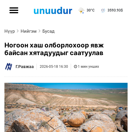
30°C
3593.93
$
Нүүр
Нийгэм
Бусад
Ногоон хаш олборлохоор явж
байсан хятадуудыг саатуулав
Г.Равжаа
2026-05-18 16:30
1 мин унших