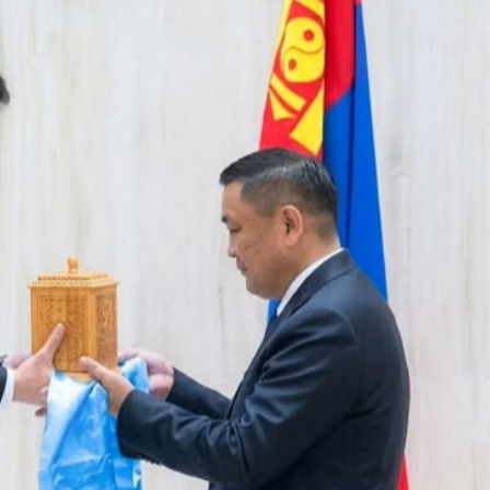
Ханш
Хэрэг з
Эрэлттэй мэдээ
Эрүүл м
Хууль ёс
Хүмүүс
Албаны 
Бусад
Life style
Ярилцл
Зөвлөгөө
Хоймор
Өнөөдрийн тухай
Уншигч-
өл