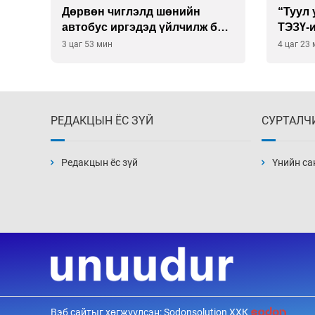
тэй
Дөрвөн чиглэлд шөнийн
“Туул
вах
автобус иргэдэд үйлчилж буй
ТЭЗҮ-и
гэв
компа
3 цаг 53 мин
4 цаг 23
РЕДАКЦЫН ЁС ЗҮЙ
СУРТАЛЧ
Редакцын ёс зүй
Үнийн са
Вэб сайтыг хөгжүүлсэн: Sodonsolution ХХК