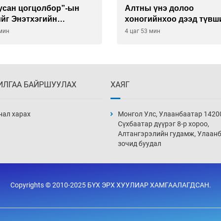
 усан цогцолбор”-ын
Алтны үнэ долоо
йг Энэтхэгийн
хоногийнхоо дээд түвш
нид хариуцуулжээ
хүрэв
 мин
4 цаг 53 мин
ИЛГАА БАЙРШУУЛАХ
ХАЯГ
нал харах
Монгол Улс, Улаанбаатар 1420
Сүхбаатар дүүрэг 8-р хороо,
Алтангэрэлийн гудамж, Улаан
зочид буудал
Copyrights © 2010-2025 БҮХ ЭРХ ХУУЛИАР ХАМГААЛАГДСАН.