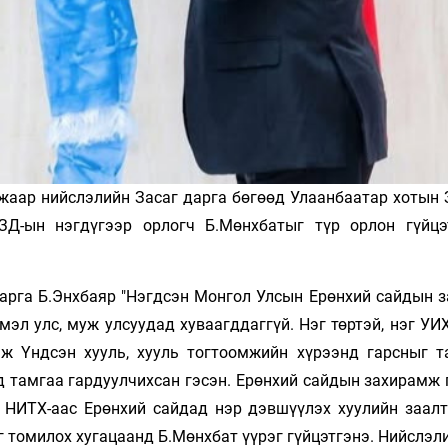
жаар нийслэлийн Засаг дарга бөгөөд Улаанбаатар хотын 
ЗД-ын нэгдүгээр орлогч Б.Мөнхбатыг түр орлон гүйцэ
дарга Б.Энхбаяр "Нэгдсэн Монгол Улсын Ерөнхий сайдын 
мэл улс, муж улсуудад хуваагддаггүй. Нэг төртэй, нэг УИХ
ж Үндсэн хууль, хууль тогтоомжийн хүрээнд гарсныг т
д тамгаа гардуулчихсан гэсэн. Ерөнхий сайдын захирамж 
д НИТХ-аас Ерөнхий сайдад нэр дэвшүүлэх хуулийн заалт
 томилох хугацаанд Б.Мөнхбат үүрэг гүйцэтгэнэ. Нийслэл