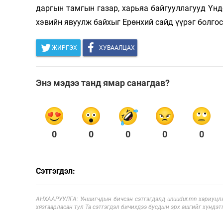
даргын тамгын газар, харьяа байгууллагууд Үндс
хэвийн явуулж байхыг Ерөнхий сайд үүрэг болгос
ЖИРГЭХ
ХУВААЛЦАХ
Энэ мэдээ танд ямар санагдав?
0
0
0
0
0
Сэтгэгдэл:
АНХААРУУЛГА: Уншигчдын бичсэн сэтгэгдэлд unuudur.mn хариуцла
хязгаарласан тул Та сэтгэгдэл бичихдээ бусдын эрх ашгийг хүндэтг