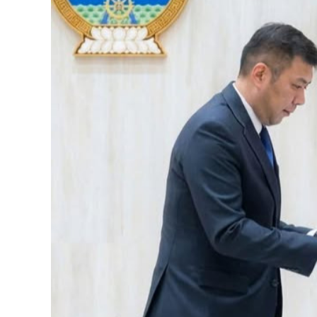
126-гийн НЭГ
Ертөнц
Спорт
Нийгэм
Бөх
Техник технологи
Сагсан бөмбөг
Шинжлэх ухаан
Хөлбөмбөг
Сонин хачин
Олимпын төрөл
Дэлхийн монгол
Тулааны спорт
Олимпын бус төр