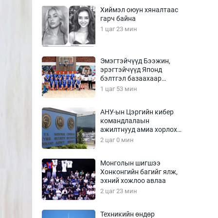
Урлагтай яриа
Хиймэл оюун хяналтаас
өрчил
гарч байна
энд-Эрхэм баян
1 цаг 23 мин
Эмэгтэйчүүд Бээжин,
эрэгтэйчүүд Японд
хүний үг
бэлтгэл базаахаар
хилийн дээс алхлаа
1 цаг 53 мин
АНУ-ын Цэргийн кибер
командлалаын
ага
Бусад
ажилтнууд амиа хорлох
явдал эрс нэмэгджээ
2 цаг 0 мин
Фото
сурвалжлагч
Видео
Монголын шигшээ
Инфографик
Хонконгийн багийг ялж,
эхний хожлоо авлаа
Санал асуулга
2 цаг 23 мин
Техникийн өндөр