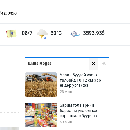
йн төлөө
08/7
30°C
3593.93
$
Соёл урлаг
Шинэ мэдээ
ой хөгжлийн зорилго -
Сонгодог урлаг
Улаан буудай ихэнх
Ардын урлаг
талбайд 10-12 см-ээр
өндөр ургажээ
Дүрслэх урлаг
23 мин
Өв соёл
таг
Кино урлаг
Зарим гол нэрийн
барааны үнэ өмнөх
 орчин
Цирк
сарынхаас буурчээ
ол
53 мин
Рок поп, хип хоп
энд