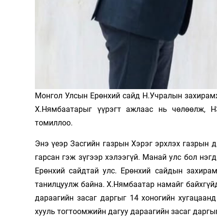
Олимп 2024
Монгол Улсын Ерөнхий сайд Н.Учралын захирам
Х.Нямбаатарыг үүрэгт ажлаас нь чөлөөлж, Н
томиллоо.
Энэ үеэр Засгийн газрын Хэрэг эрхлэх газрын 
гарсан гэж зүгээр хэлээгүй. Манай улс бол нэгд
Ерөнхий сайдтай улс. Ерөнхий сайдын захирам
танилцуулж байна. Х.Нямбаатар намайг байхгүй
дараагийн засаг даргыг 14 хоногийн хугацаан
хууль тогтоомжийн дагуу дараагийн засаг даргыг