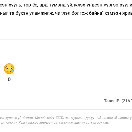
эн хууль, төр ёс, ард түмэнд үйлчлэх үндсэн үүргээ хуул
ныг та бүхэн уламжилж, чиглэл болгож байна" хэмээн ярив
0
Таны IP: (216.
га хүлээхгүй болно. Манай сайт ХХЗХ-ны журмын дагуу зүй зохисгүй зарим үг
эн үзнэ үү. Хэм хэмжээ зөрчсөн сэтгэгдлийг админ устгах эрхтэй.