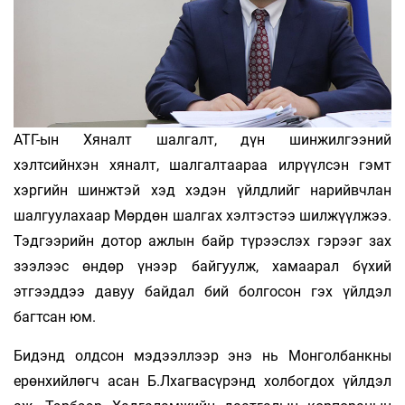
АТГ-ын Хяналт шалгалт, дүн шинжилгээний
хэлтсийнхэн хяналт, шалгалтаараа илрүүлсэн гэмт
хэргийн шинжтэй хэд хэдэн үйлдлийг нарийвчлан
шалгуулахаар Мөрдөн шалгах хэлтэстээ шилжүүлжээ.
Тэдгээрийн дотор ажлын байр түрээслэх гэрээг зах
зээлээс өндөр үнээр байгуулж, хамаарал бүхий
этгээддээ давуу байдал бий болгосон гэх үйлдэл
багтсан юм.
Бидэнд олдсон мэдээллээр энэ нь Монголбанкны
ерөнхийлөгч асан Б.Лхагвасүрэнд холбогдох үйлдэл