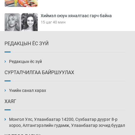
Хиймэл оюун хяналтаас гарч байна
15 цаг 40 мин
РЕДАКЦЫН ЁС ЗҮЙ
Эмэгтэйчүүд Бээжин, эрэгтэйчүүд Японд
бэлтгэл базаахаар хилийн дээс алхлаа
16 цаг 10 мин
Редакцын ёс зүй
СУРТАЛЧИЛГАА БАЙРШУУЛАХ
АНУ-ын Цэргийн кибер командлалаын
ажилтнууд амиа хорлох явдал эрс
нэмэгджээ
Үнийн санал харах
16 цаг 18 мин
ХАЯГ
Монголын шигшээ Хонконгийн багийг ялж,
эхний хожлоо авлаа
Монгол Улс, Улаанбаатар 14200, Сүхбаатар дүүрэг 8-р
16 цаг 40 мин
хороо, Алтангэрэлийн гудамж, Улаанбаатар зочид буудал