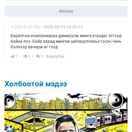
Илгээх
(202.9.47.10)
2026-05-19 12:32:12
Барилгын компаниараа дамжуулж мөнгө угаадаг этгээд
байна лээ. Байр аваад мөнгөө шилжүүлчихье гэсэн чинь
бэлнээр авчирж өг гээд
0
0
0
Хариулах
Холбоотой мэдээ