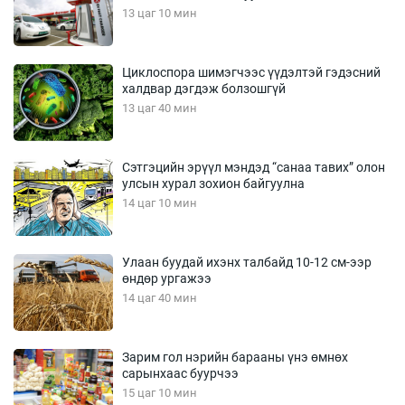
13 цаг 10 мин
Циклоспора шимэгчээс үүдэлтэй гэдэсний
халдвар дэгдэж болзошгүй
13 цаг 40 мин
Сэтгэцийн эрүүл мэндэд “санаа тавих” олон
улсын хурал зохион байгуулна
14 цаг 10 мин
Улаан буудай ихэнх талбайд 10-12 см-ээр
өндөр ургажээ
14 цаг 40 мин
Зарим гол нэрийн барааны үнэ өмнөх
сарынхаас буурчээ
15 цаг 10 мин