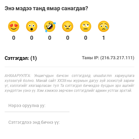
Энэ мэдээ танд ямар санагдав?
0
0
0
0
0
1
Сэтгэгдэл: (1)
Таны IP: (216.73.217.111)
АНХААРУУЛГА: Уншигчдын бичсэн сэтгэгдэлд unuudur.mn хариуцлага
хүлээхгүй болно. Манай сайт ХХЗХ-ны журмын дагуу зүй зохисгүй зарим
үг, хэллэгийг хязгаарласан тул Та сэтгэгдэл бичихдээ бусдын эрх ашгийг
хүндэтгэн үзнэ үү. Хэм хэмжээ зөрчсөн сэтгэгдлийг админ устгах эрхтэй.