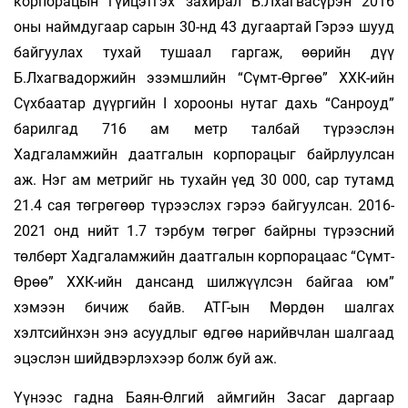
корпорацын гүйцэтгэх захирал Б.Лхагвасүрэн 2016
оны наймдугаар сарын 30-нд 43 дугаартай Гэрээ шууд
байгуулах тухай тушаал гаргаж, өөрийн дүү
Б.Лхагвадоржийн эзэмшлийн “Сүмт-Өргөө” ХХК-ийн
Сүхбаатар дүүргийн I хорооны нутаг дахь “Санроуд”
барилгад 716 ам метр талбай түрээслэн
Хадгаламжийн даатгалын корпорацыг байрлуулсан
аж. Нэг ам метрийг нь тухайн үед 30 000, сар тутамд
21.4 сая төгрөгөөр түрээслэх гэрээ байгуулсан. 2016-
2021 онд нийт 1.7 тэрбум төгрөг байрны түрээсний
төлбөрт Хадгаламжийн даатгалын корпорацаас “Сүмт-
Өрөө” ХХК-ийн дансанд шилжүүлсэн байгаа юм”
хэмээн бичиж байв. АТГ-ын Мөрдөн шалгах
хэлтсийнхэн энэ асуудлыг өдгөө нарийвчлан шалгаад
эцэслэн шийдвэрлэхээр болж буй аж.
Үүнээс гадна Баян-Өлгий аймгийн Засаг даргаар