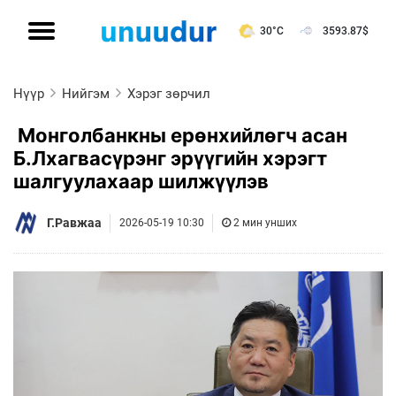
30°C
3593.87
$
Нүүр
Нийгэм
Хэрэг зөрчил
Монголбанкны ерөнхийлөгч асан
Б.Лхагвасүрэнг эрүүгийн хэрэгт
шалгуулахаар шилжүүлэв
Г.Равжаа
2026-05-19 10:30
2 мин унших