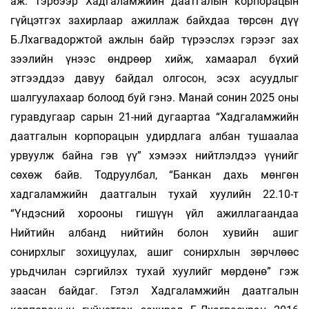
аж. Тэрбээр Хадгаламжийн даатгалын корпорацын
гүйцэтгэх захирлаар ажиллаж байхдаа төрсөн дүү
Б.Лхагвадоржтой ажлын байр түрээслэх гэрээг зах
зээлийн үнээс өндрөөр хийж, хамаарал бүхий
этгээддээ давуу байдал олгосон, эсэх асуудлыг
шалгуулахаар болоод буй гэнэ. Манай сонин 2025 оны
гуравдугаар сарын 21-ний дугаартаа “Хадгаламжийн
даатгалын корпорацын удирдлага албан тушаалаа
урвуулж байна гэв үү” хэмээх нийтлэлдээ үүнийг
сөхөж байв. Тодруулбал, “Банкан дахь мөнгөн
хадгаламжийн даатгалын тухай хуулийн 22.10-т
“Үндэсний хорооны гишүүн үйл ажиллагаандаа
Нийтийн албанд нийтийн болон хувийн ашиг
сонирхлыг зохицуулах, ашиг сонирхлын зөрчлөөс
урьдчилан сэргийлэх тухай хуулийг мөрдөнө” гэж
заасан байдаг. Гэтэл Хадгаламжийн даатгалын