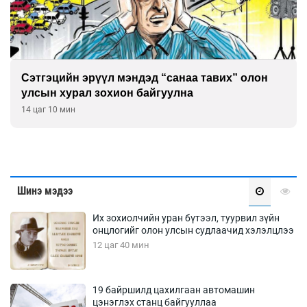
Сэтгэцийн эрүүл мэндэд “санаа тавих” олон
улсын хурал зохион байгуулна
14 цаг 10 мин
Шинэ мэдээ
Их зохиолчийн уран бүтээл, туурвил зүйн
онцлогийг олон улсын судлаачид хэлэлцлээ
12 цаг 40 мин
19 байршилд цахилгаан автомашин
цэнэглэх станц байгууллаа