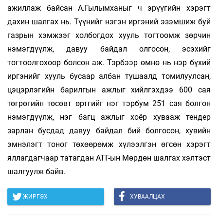
ажиллаж байсан А.Гылымханыг ч эрүүгийн хэрэгт
дахин шалгах нь. Түүнийг нэгэн иргэний эзэмшиж буй
газрын хэмжээг холбогдох хууль тогтоомж зөрчин
нэмэгдүүлж, давуу байдал олгосон, эсэхийг
тогтоолгохоор болсон аж. Тэрбээр өмнө нь нэр бүхий
иргэнийг хууль бусаар албан тушаалд томилуулсан,
цэцэрлэгийн барилгын ажлыг хийлгэхдээ 600 сая
төгрөгийн төсөвт өртгийг нэг тэрбум 251 сая болгон
нэмэгдүүлж, нэг багц ажлыг хоёр хувааж тендер
зарлан бусдад давуу байдал бий болгосон, хувийн
эмнэлэгт тоног төхөөрөмж хүлээлгэн өгсөн хэрэгт
яллагдагчаар татагдан АТГ-ын Мөрдөн шалгах хэлтэст
шалгуулж байв.
ЖИРГЭХ
ХУВААЛЦАХ