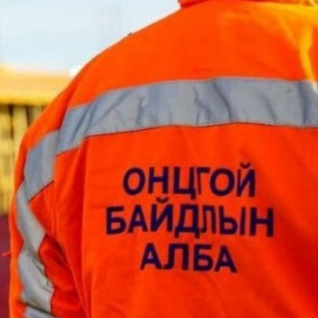
Ханш
Хэрэг з
Эрэлттэй мэдээ
Эрүүл м
Хууль ёс
Хүмүүс
Албаны 
Бусад
Life style
Ярилцл
Зөвлөгөө
Хоймор
Өнөөдрийн тухай
Уншигч-
өл