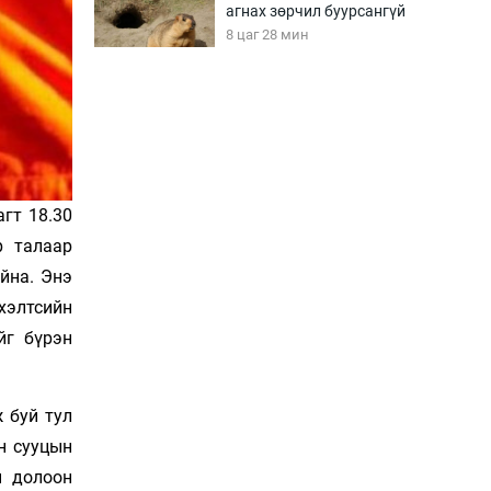
агнах зөрчил буурсангүй
8 цаг 28 мин
Х.Улам-Өрнөх байр
урагшилж, долоод
жагсжээ
8 цаг 58 мин
гт 18.30
Ж.Лхагвабат өсвөр
үеийнхний ДАШТ-ийг
р талаар
дэнсэлнэ
йна. Энэ
9 цаг 28 мин
хэлтсийн
Иран тэсэж үлдсэн ч
йг бүрэн
удаан хугацаанд хүнд
үеийг туулна
9 цаг 58 мин
 буй тул
н сууцын
Боловсролын зээлийн
сангаар гадаадад
н долоон