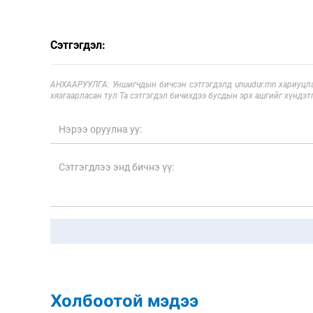
Сэтгэгдэл:
АНХААРУУЛГА: Уншигчдын бичсэн сэтгэгдэлд unuudur.mn хариуцла
хязгаарласан тул Та сэтгэгдэл бичихдээ бусдын эрх ашгийг хүндэтг
Холбоотой мэдээ