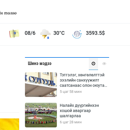
йн төлөө
08/6
30°C
3593.5
$
Соёл урлаг
Шинэ мэдээ
ой хөгжлийн зорилго -
Сонгодог урлаг
Тэтгэлэг, хөнгөлөлттэй
Ардын урлаг
зээлийн санхүүжилт
саатсанаас олон оюутан
Дүрслэх урлаг
төлбөрийн дарамтад
5 цаг 58 мин
Өв соёл
оров
таг
Кино урлаг
Налайх дүүргийнхэн
хошой аваргаар
 орчин
Цирк
шалгарлаа
ол
6 цаг 28 мин
Рок поп, хип хоп
энд