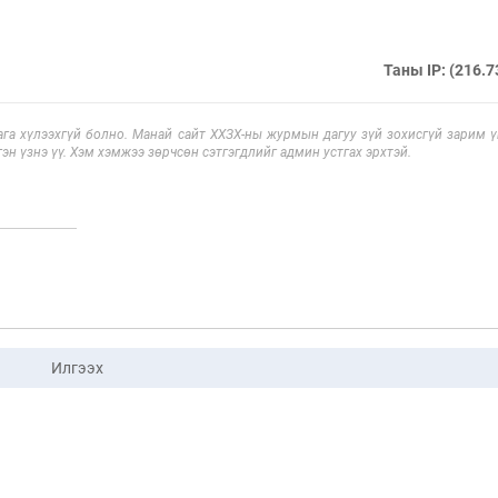
Таны IP: (216.7
га хүлээхгүй болно. Манай сайт ХХЗХ-ны журмын дагуу зүй зохисгүй зарим үг
эн үзнэ үү. Хэм хэмжээ зөрчсөн сэтгэгдлийг админ устгах эрхтэй.
Илгээх