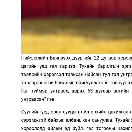
Олимп 2024
Нийслэлийн Баянзүрх дүүргийн 22 дугаар хороо
цагийн үед гал гарчээ. Тухайн барилгын эрг
тээврийн хэрэгсэл тавьсан байсан тул гал унтр
талаар онцгой байдлын байгууллагаас тодруула
Гал түймэр унтраах, аврах 63 дугаар ангийн
унтраасан” гэв.
Сүүлийн үед орон сууцын айл өрхийн цахилгаан
сэрэмжтэй байхыг албаныхан сануулав. Тухайл
хороололд айлын эд зүйл, гал тогооны цахилг