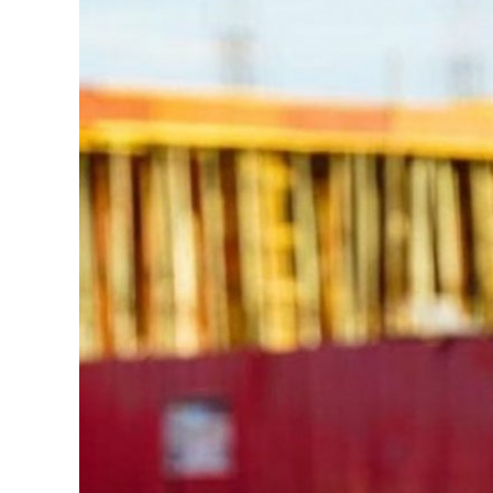
126-гийн НЭГ
Ертөнц
Спорт
Нийгэм
Бөх
Техник технологи
Сагсан бөмбөг
Шинжлэх ухаан
Хөлбөмбөг
Сонин хачин
Олимпын төрөл
Дэлхийн монгол
Тулааны спорт
Олимпын бус төр