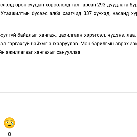
слэлд орон сууцын хороололд гал гарсан 293 дуудлага бү
. Утаажилтын бүсээс алба хаагчид 337 хүүхэд, насанд хү
лгүй байдлыг хангаж, цахилгаан хэрэгсэл, чүдэнз, лаа, 
л гал гаргахгүй байхыг анхааруулав. Мөн барилгын аврах за
йн ажиллагааг хангахыг санууллаа.
0