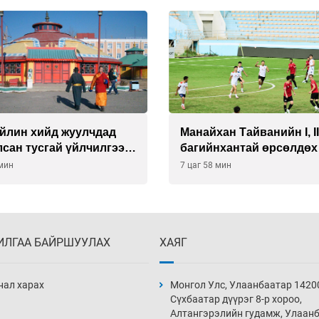
йлин хийд жуулчдад
Манайхан Тайванийн I, I
сан тусгай үйлчилгээ
багийнхантай өрсөлдөх
ж эхэлжээ
 мин
7 цаг 58 мин
ИЛГАА БАЙРШУУЛАХ
ХАЯГ
нал харах
Монгол Улс, Улаанбаатар 1420
Сүхбаатар дүүрэг 8-р хороо,
Алтангэрэлийн гудамж, Улаан