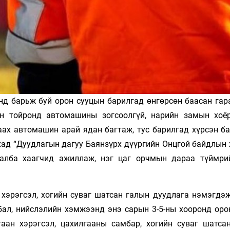
нд барьж буй орон сууцын барилгад өнгөрсөн баасан гара
эн тойронд автомашины зогсоолгүй, нарийн замын хоё
аах автомашин арай ядан багтаж, тус барилгад хүрсэн ба
хад “Дуудлагын дагуу Баянзүрх дүүргийн Онцгой байдлын 
 алба хаагчид ажиллаж, нэг цаг орчмын дараа түймри
 хэрэгсэл, хогийн суваг шатсан галын дуудлага нэмэгдэж
бал, нийслэлийн хэмжээнд энэ сарын 3-5-ны хооронд оро
аан хэрэгсэл, цахилгааны самбар, хогийн суваг шатса