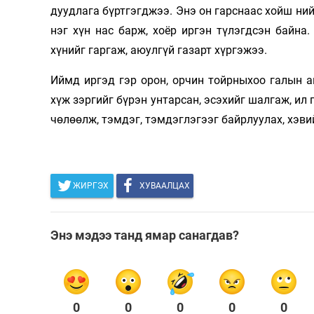
дуудлага бүртгэгджээ. Энэ он гарснаас хойш ний
нэг хүн нас барж, хоёр иргэн түлэгдсэн байна
хүнийг гаргаж, аюулгүй газарт хүргэжээ.
Иймд иргэд гэр орон, орчин тойрныхоо галын аюу
хүж зэргийг бүрэн унта­­рсан, эсэхийг шал­гаж, и
чөлөөлж, тэмдэг, тэмдэглэгээг байрлуулах, хэви
ЖИРГЭХ
ХУВААЛЦАХ
Энэ мэдээ танд ямар санагдав?
0
0
0
0
0