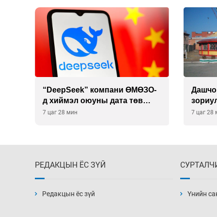
 19
“DeepSeek” компани ӨМӨЗО-
Дашчо
д хиймэл оюуны дата төв
зориул
байгуулахаар төлөвлөж
үзүүл
7 цаг 28 мин
7 цаг 28
байна
РЕДАКЦЫН ЁС ЗҮЙ
СУРТАЛЧ
Редакцын ёс зүй
Үнийн са