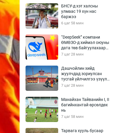
Урлагтай яриа
БНСУ-д хэт халсны
өрчил
улмаас 19 хүн нас
баржээ
энд-Эрхэм баян
6 цаг 58 мин
“DeepSeek” компани
ӨМӨЗО-д хиймэл оюуны
хүний үг
дата төв байгуулахаар
төлөвлөж байна
7 цаг 28 мин
Дашчойлин хийд
жуулчдад зориулсан
ага
Бусад
тусгай үйлчилгээ үзүүлж
эхэлжээ
7 цаг 28 мин
Фото
сурвалжлагч
Видео
Манайхан Тайванийн I, II
Инфографик
багийнхантай өрсөлдөх
нь
Санал асуулга
7 цаг 58 мин
Тарвага хууль бусаар