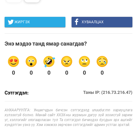
ЖИРГЭХ
ХУВААЛЦАХ
Энэ мэдээ танд ямар санагдав?
0
0
0
0
0
0
Сэтгэгдэл:
Таны IP: (216.73.216.47)
АНХААРУУЛГА: Уншигчдын бичсэн сэтгэгдэлд unuudur.mn хариуцлага
хүлээхгүй болно. Манай сайт ХХЗХ-ны журмын дагуу зүй зохисгүй зарим
үг, хэллэгийг хязгаарласан тул Та сэтгэгдэл бичихдээ бусдын эрх ашгийг
хүндэтгэн үзнэ үү. Хэм хэмжээ зөрчсөн сэтгэгдлийг админ устгах эрхтэй.