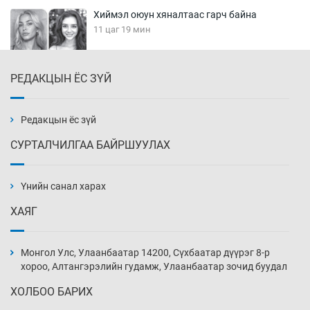
Хиймэл оюун хяналтаас гарч байна
11 цаг 19 мин
РЕДАКЦЫН ЁС ЗҮЙ
Эмэгтэйчүүд Бээжин, эрэгтэйчүүд Японд
бэлтгэл базаахаар хилийн дээс алхлаа
11 цаг 49 мин
Редакцын ёс зүй
СУРТАЛЧИЛГАА БАЙРШУУЛАХ
АНУ-ын Цэргийн кибер командлалаын
ажилтнууд амиа хорлох явдал эрс
нэмэгджээ
Үнийн санал харах
11 цаг 57 мин
ХАЯГ
Монголын шигшээ Хонконгийн багийг ялж,
эхний хожлоо авлаа
Монгол Улс, Улаанбаатар 14200, Сүхбаатар дүүрэг 8-р
12 цаг 19 мин
хороо, Алтангэрэлийн гудамж, Улаанбаатар зочид буудал
ХОЛБОО БАРИХ
Техникийн өндөр үзүүлэлттэй агаарын хөлөг