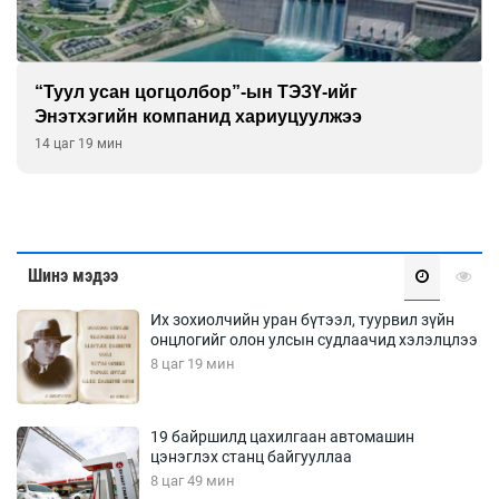
“Туул усан цогцолбор”-ын ТЭЗҮ-ийг
Энэтхэгийн компанид хариуцуулжээ
14 цаг 19 мин
Шинэ мэдээ
Их зохиолчийн уран бүтээл, туурвил зүйн
онцлогийг олон улсын судлаачид хэлэлцлээ
8 цаг 19 мин
19 байршилд цахилгаан автомашин
цэнэглэх станц байгууллаа
8 цаг 49 мин