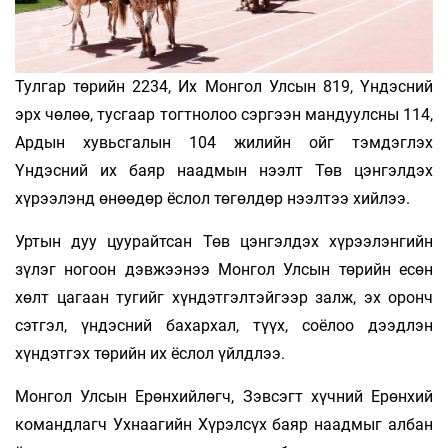
Тулгар төрийн 2234, Их Монгол Улсын 819, Үндэсний
эрх чөлөө, тусгаар тогтнолоо сэргээн мандуулсны 114,
Ардын хувьсгалын 104 жилийн ойг тэмдэглэх
Үндэсний их баяр наадмын нээлт Төв цэнгэлдэх
хүрээлэнд өнөөдөр ёслол төгөлдөр нээлтээ хийлээ.
Уртын дуу цуурайтсан Төв цэнгэлдэх хүрээлэнгийн
зүлэг ногоон дэвжээнээ Монгол Улсын төрийн есөн
хөлт цагаан тугийг хүндэтгэлтэйгээр залж, эх оронч
сэтгэл, үндэсний бахархал, түүх, соёлоо дээдлэн
хүндэтгэх төрийн их ёслол үйлдлээ.
Монгол Улсын Ерөнхийлөгч, Зэвсэгт хүчний Ерөнхий
командлагч Ухнаагийн Хүрэлсүх баяр наадмыг албан