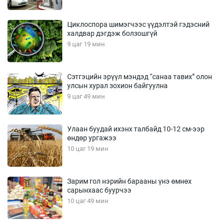
Циклоспора шимэгчээс үүдэлтэй гэдэсний
халдвар дэгдэж болзошгүй
9 цаг 19 мин
Сэтгэцийн эрүүл мэндэд “санаа тавих” олон
улсын хурал зохион байгуулна
9 цаг 49 мин
Улаан буудай ихэнх талбайд 10-12 см-ээр
өндөр ургажээ
10 цаг 19 мин
Зарим гол нэрийн барааны үнэ өмнөх
сарынхаас буурчээ
10 цаг 49 мин