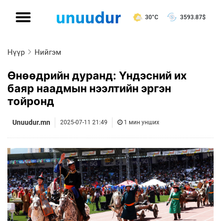
30°C
3593.87
$
Нүүр
Нийгэм
Өнөөдрийн дуранд: Үндэсний их
баяр наадмын нээлтийн эргэн
тойронд
Unuudur.mn
2025-07-11 21:49
1 мин унших