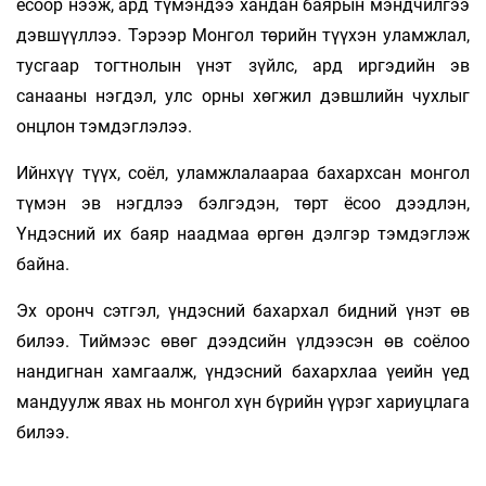
ёсоор нээж, ард түмэндээ хандан баярын мэндчилгээ
дэвшүүллээ. Тэрээр Монгол төрийн түүхэн уламжлал,
тусгаар тогтнолын үнэт зүйлс, ард иргэдийн эв
санааны нэгдэл, улс орны хөгжил дэвшлийн чухлыг
онцлон тэмдэглэлээ.
Ийнхүү түүх, соёл, уламжлалаараа бахархсан монгол
түмэн эв нэгдлээ бэлгэдэн, төрт ёсоо дээдлэн,
Үндэсний их баяр наадмаа өргөн дэлгэр тэмдэглэж
байна.
Эх оронч сэтгэл, үндэсний бахархал бидний үнэт өв
билээ. Тиймээс өвөг дээдсийн үлдээсэн өв соёлоо
нандигнан хамгаалж, үндэсний бахархлаа үеийн үед
мандуулж явах нь монгол хүн бүрийн үүрэг хариуцлага
билээ.