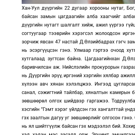
Хан-Уул дүүргийн 22 дугаар хорооны нутаг, Б
Олимп 2024
байсан замын цагдаагийн алба хаагчийг албан
дүүргийн нутагт шалгалт хийж, ажил үүргээ гүй
согтуугаар тээврийн хэрэгсэл жолоодсон иргэ
зорчиж явсан 47 настай Д.Өлзийбадрах гэгч з
нь эсэргүүцсэн гэнэ. Улмаар гэртээ очоод ху
хутгалаад зугтсан байна. Цагдаагийнхан Д.Ө
баривчилсан аж. Нийслэлийн прокурорын газра
нь Дүүргийн эрүү, иргэний хэргийн хялбар ажил
хүлээн авч хянан хэлэлцжээ. Ингээд цугларса
санал, сэжигтний тайлбар, хяналтын камерын 
зөвшөөрөл олгох шийдвэр гаргажээ. Тодруулбал
хэсгийн “Гэмт хэрэг үйлдсэн гэх хангалттай үндэ
гэх заалтын дагуу уг зөвшөөрлийг олгосон гэнэ.
нь ял шийтгүүлж байсан гэх мэдээлэл бий. Хохи
хэд хэдэн мэс засалд орж, Эрчимт эмчилгээ