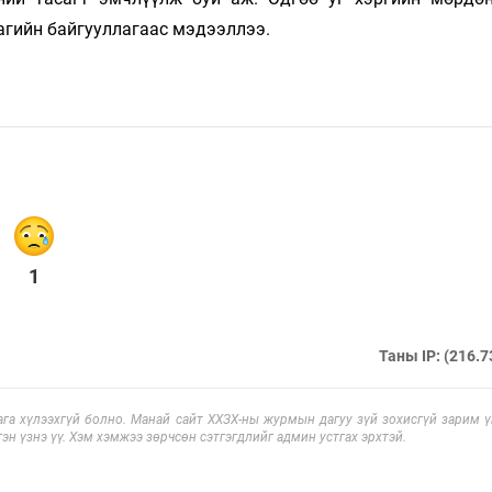
агийн байгууллагаас мэдээллээ.
1
Таны IP: (216.7
га хүлээхгүй болно. Манай сайт ХХЗХ-ны журмын дагуу зүй зохисгүй зарим үг
эн үзнэ үү. Хэм хэмжээ зөрчсөн сэтгэгдлийг админ устгах эрхтэй.