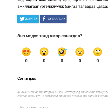
ажиллагааг үргэлжлүүлж байгаа талаараа цагда
ЖИРГЭХ
ХУВААЛЦАХ
Энэ мэдээ танд ямар санагдав?
0
0
0
0
0
Сэтгэгдэл:
АНХААРУУЛГА: Уншигчдын бичсэн сэтгэгдэлд unuudur.mn хариуцла
хязгаарласан тул Та сэтгэгдэл бичихдээ бусдын эрх ашгийг хүндэтг