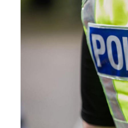
126-гийн НЭГ
Ертөнц
Спорт
Нийгэм
Бөх
Техник технологи
Сагсан бөмбөг
Шинжлэх ухаан
Хөлбөмбөг
Сонин хачин
Олимпын төрөл
Дэлхийн монгол
Тулааны спорт
Олимпын бус төр