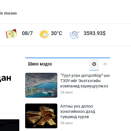
йн төлөө
08/7
30°C
3593.93
$
Соёл урлаг
Шинэ мэдээ
ой хөгжлийн зорилго -
Сонгодог урлаг
дан
“Туул усан цогцолбор”-ын
Ардын урлаг
ТЭЗҮ-ийг Энэтхэгийн
компанид хариуцуулжээ
Дүрслэх урлаг
24 мин
Өв соёл
таг
Кино урлаг
Алтны үнэ долоо
хоногийнхоо дээд
 орчин
Цирк
түвшинд хүрэв
ол
54 мин
Рок поп, хип хоп
энд