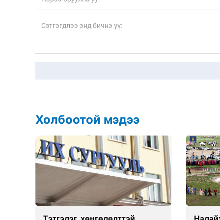
Холбоотой мэдээ
ны
Тэтгэлэг, хөнгөлөлттэй
Налай