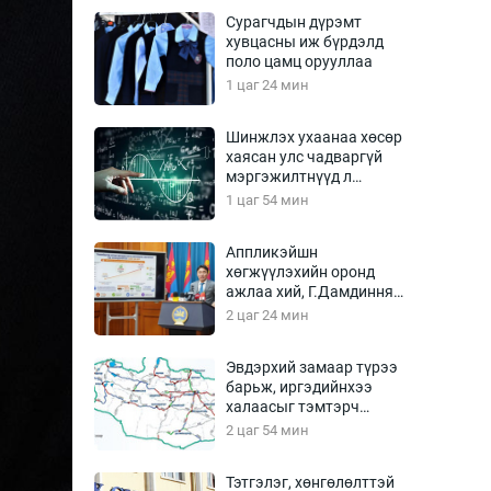
Урлагтай яриа
Сурагчдын дүрэмт
өрчил
хувцасны иж бүрдэлд
поло цамц орууллаа
энд-Эрхэм баян
1 цаг 24 мин
Шинжлэх ухаанаа хөсөр
хаясан улс чадваргүй
хүний үг
мэргэжилтнүүд л
“үйлдвэрлэдэг”
1 цаг 54 мин
Аппликэйшн
хөгжүүлэхийн оронд
ага
Бусад
ажлаа хий, Г.Дамдинням
сайд аа
2 цаг 24 мин
Фото
сурвалжлагч
Видео
Эвдэрхий замаар түрээ
Инфографик
барьж, иргэдийнхээ
халаасыг тэмтэрч
Санал асуулга
эхэллээ
2 цаг 54 мин
Тэтгэлэг, хөнгөлөлттэй