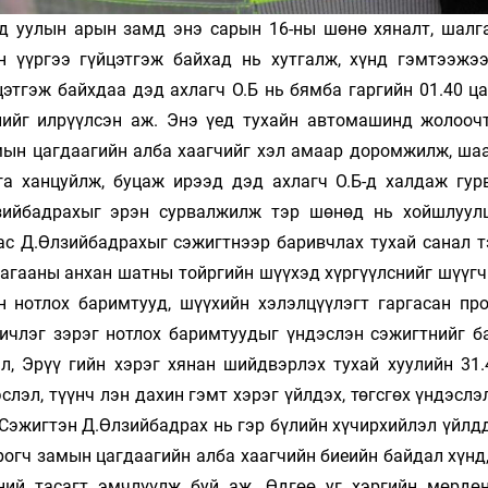
огд уулын арын замд энэ сарын 16-ны шөнө хяналт, шалг
 үүргээ гүйцэтгэж байхад нь хутгалж, хүнд гэмтээжээ
цэтгэж байхдаа дэд ахлагч О.Б нь бямба гаргийн 01.40 ц
нийг илрүүлсэн аж. Энэ үед тухайн автомашинд жолооч
амын цагдаагийн алба хаагчийг хэл амаар доромжилж, ша
тга ханцуйлж, буцаж ирээд дэд ахлагч О.Б-д халдаж гур
лзийбадрахыг эрэн сурвалжилж тэр шөнөд нь хойшлуул
ас Д.Өлзийбадрахыг сэжигтнээр баривчлах тухай санал т
лагааны анхан шатны тойргийн шүүхэд хүргүүлснийг шүүгч
н нотлох баримтууд, шүүхийн хэлэлцүүлэгт гаргасан пр
бичлэг зэрэг нотлох баримтуудыг үндэслэн сэжигтнийг б
, Эрүү­ гийн хэрэг хянан шийдвэрлэх тухай хуулийн 31.4
слэл, түүнч­ лэн дахин гэмт хэрэг үйлдэх, төгсгөх үндэслэ
 Сэжигтэн Д.Өлзийбадрах нь гэр бүлийн хүчирхийлэл үйлд
рогч замын цагдаагийн алба хаагчийн биеийн байдал хүнд
ний тасагт эмчлүүлж буй аж. Өдгөө уг хэргийн мөрдө