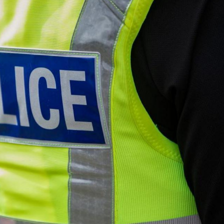
Ханш
Хэрэг з
Эрэлттэй мэдээ
Эрүүл м
Хууль ёс
Хүмүүс
Албаны 
Бусад
Life style
Ярилцл
Зөвлөгөө
Хоймор
Өнөөдрийн тухай
Уншигч-
өл