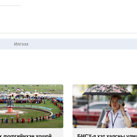
Илгээх
х дүүргийнхэн хошой
БНСУ-д хэт халсны улм