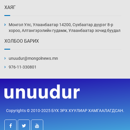
5 цаг 32 мин
ХАЯГ
Монголын шигшээ Хонконгийн багийг ялж,
эхний хожлоо авлаа
Монгол Улс, Улаанбаатар 14200, Сүхбаатар дүүрэг 8-р
5 цаг 54 мин
хороо, Алтангэрэлийн гудамж, Улаанбаатар зочид буудал
ХОЛБОО БАРИХ
Техникийн өндөр үзүүлэлттэй агаарын хөлөг
худалдан авах хүсэлтээ уламжлав
unuudur@mongolnews.mn
6 цаг 24 мин
976-11-330801
“Шатахууны бус, бодлогын хомсдол
нүүрлээд байна”
6 цаг 54 мин
Дөрвөн чиглэлд шөнийн автобус иргэдэд
Copyrights © 2010-2025 БҮХ ЭРХ ХУУЛИАР ХАМГААЛАГДСАН.
үйлчилж буй гэв
7 цаг 24 мин