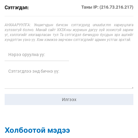
Сэтгэгдэл:
Таны IP: (216.73.216.217)
АНХААРУУЛГА: Уншигчдын бичсэн сэтгэгдэлд unuudur.mn хариуцлага
хүлээхгүй болно. Манай сайт ХХЗХ-ны журмын дагуу зүй зохисгүй зарим
үг, хэллэгийг хязгаарласан тул Та сэтгэгдэл бичихдээ бусдын эрх ашгийг
хүндэтгэн үзнэ үү. Хэм хэмжээ зөрчсөн сэтгэгдлийг админ устгах эрхтэй.
Илгээх
Холбоотой мэдээ