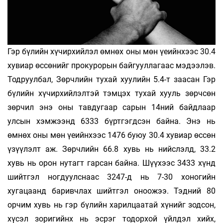
Гэр бүлийн хүчирхийлэл өмнөх оны мөн үеийнхээс 30.4
хувиар өссөнийг прокурорын байгууллагаас мэдээлэв.
Тодруулбал, Зөрчлийн тухай хуулийн 5.4-т заасан Гэр
бүлийн хүчирхийлэлтэй тэмцэх тухай хууль зөрчсөн
зөрчил энэ оны тавдугаар сарын 14ний байдлаар
улсын хэмжээнд 6333 бүртгэгдсэн байна. Энэ нь
өмнөх оны мөн үеийнхээс 1476 буюу 30.4 хувиар өссөн
үзүүлэлт аж. Зөрчлийн 66.8 хувь нь нийслэлд, 33.2
хувь нь орон нутагт гарсан байна. Шүүхээс 3433 хүнд
шийтгэл ногдуулснаас 3247-д нь 7-30 хоногийн
хугацаанд баривчлах шийтгэл оноожээ. Тэдний 80
орчим хувь нь гэр бүлийн харилцаатай хүнийг зодсон,
хүсэл зоригийнх нь эсрэг тодорхой үйлдэл хийх,