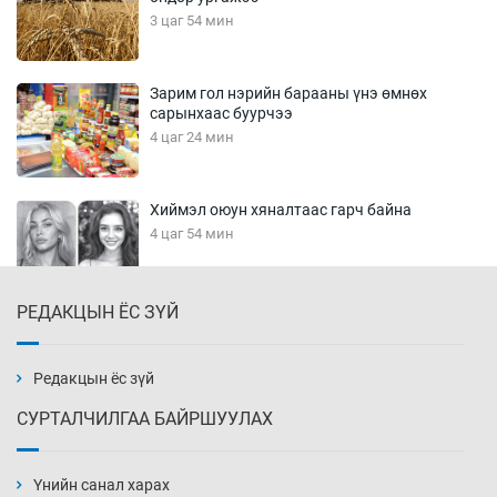
3 цаг 54 мин
Зарим гол нэрийн барааны үнэ өмнөх
сарынхаас буурчээ
4 цаг 24 мин
Хиймэл оюун хяналтаас гарч байна
4 цаг 54 мин
РЕДАКЦЫН ЁС ЗҮЙ
Эмэгтэйчүүд Бээжин, эрэгтэйчүүд Японд
бэлтгэл базаахаар хилийн дээс алхлаа
5 цаг 24 мин
Редакцын ёс зүй
СУРТАЛЧИЛГАА БАЙРШУУЛАХ
АНУ-ын Цэргийн кибер командлалаын
ажилтнууд амиа хорлох явдал эрс
нэмэгджээ
Үнийн санал харах