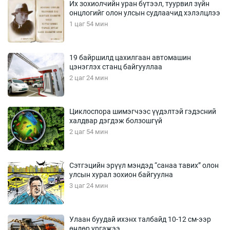
Их зохиолчийн уран бүтээл, туурвил зүйн
онцлогийг олон улсын судлаачид хэлэлцлээ
1 цаг 54 мин
19 байршилд цахилгаан автомашин
цэнэглэх станц байгууллаа
2 цаг 24 мин
Циклоспора шимэгчээс үүдэлтэй гэдэсний
халдвар дэгдэж болзошгүй
2 цаг 54 мин
Сэтгэцийн эрүүл мэндэд “санаа тавих” олон
улсын хурал зохион байгуулна
3 цаг 24 мин
Улаан буудай ихэнх талбайд 10-12 см-ээр
өндөр ургажээ