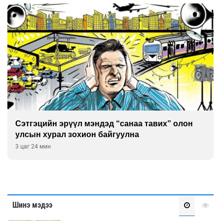
Сэтгэцийн эрүүл мэндэд “санаа тавих” олон
улсын хурал зохион байгуулна
3 цаг 24 мин
Шинэ мэдээ