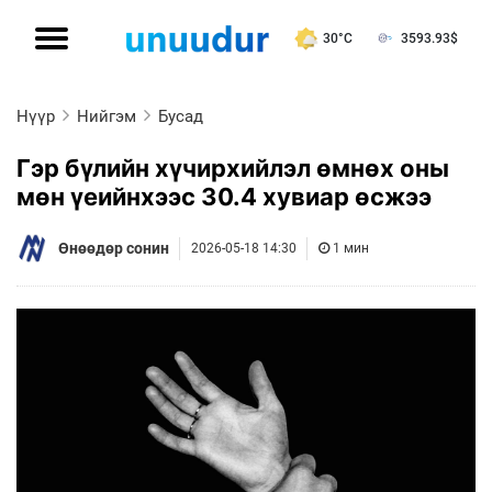
30°C
3593.93
$
Нүүр
Нийгэм
Бусад
Гэр бүлийн хүчирхийлэл өмнөх оны
мөн үеийнхээс 30.4 хувиар өсжээ
Өнөөдөр сонин
2026-05-18 14:30
1 мин