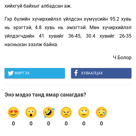
хийхгүй байхыг албадсан аж.
Гэр бүлийн хүчирхийлэл үйлдсэн хүмүүсийн 95.2 хувь
нь эрэгтэй, 4.8 хувь нь эмэгтэй. Мөн хүчирхийлэл
үйлдэгчдийн 41 хувийг 36-45, 30.4 хувийг 26-35
насныхан эзэлж байна.
Ч.Болор
ЖИРГЭХ
ХУВААЛЦАХ
Энэ мэдээ танд ямар санагдав?
0
0
0
0
0
0