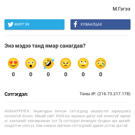
М.Гэгээ
ЖИРГЭХ
ХУВААЛЦАХ
Энэ мэдээ танд ямар санагдав?
0
0
0
0
0
0
Сэтгэгдэл:
Таны IP: (216.73.217.178)
АНХААРУУЛГА: Уншигчдын бичсэн сэтгэгдэлд unuudur.mn хариуцлага
хүлээхгүй болно. Манай сайт ХХЗХ-ны журмын дагуу зүй зохисгүй зарим
үг, хэллэгийг хязгаарласан тул Та сэтгэгдэл бичихдээ бусдын эрх ашгийг
хүндэтгэн үзнэ үү. Хэм хэмжээ зөрчсөн сэтгэгдлийг админ устгах эрхтэй.