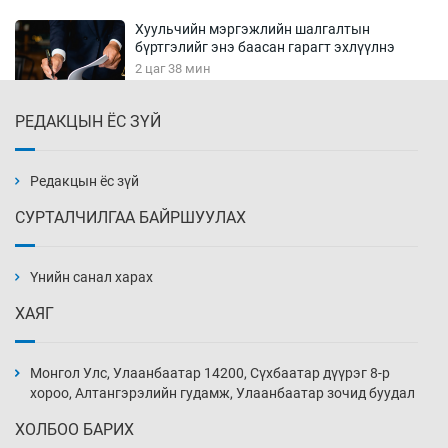
Хуульчийн мэргэжлийн шалгалтын
бүртгэлийг энэ баасан гарагт эхлүүлнэ
2 цаг 38 мин
РЕДАКЦЫН ЁС ЗҮЙ
“ДЦС-3”-ын засварыг өвлийн оргил
ачааллаас өмнө дуусгах үүрэг өгөв
3 цаг 8 мин
Редакцын ёс зүй
СУРТАЛЧИЛГАА БАЙРШУУЛАХ
Монгол Улсын ДНБ-ий өсөлт энэ онд 5.8
хувьд хадгалагдах төлөвтэй
Үнийн санал харах
3 цаг 38 мин
ХАЯГ
Орхон аймгийн “Будда вилла”-гийн
захиалагчид ордероо авч чадахгүйд хүрэх
Монгол Улс, Улаанбаатар 14200, Сүхбаатар дүүрэг 8-р
вий
хороо, Алтангэрэлийн гудамж, Улаанбаатар зочид буудал
4 цаг 8 мин
ХОЛБОО БАРИХ