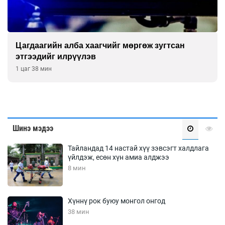
Б.Хулан ДАШТ-д түрүүлж, Г.Монголжин хошой
хүрэл медальтан болов
2 цаг 23 мин
Шинэ мэдээ
Тайландад 14 настай хүү зэвсэгт халдлага
үйлдэж, есөн хүн амиа алджээ
8 мин
Хүннү рок буюу монгол онгод
38 мин