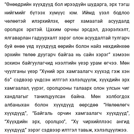
“Өнөөдрийн хүүхдүүд бол ирээдүйн шударга, эрх тэгш
нийгмийг бүтээх хүмүүс юм. Иймд үзэл бодлоо
чөлөөтэй илэрхийлэх, өөрт хамаатай асуудалд
оролцох эрхтэй. Цахим орчны эрсдэл, дээрэлхэлт,
ялгаварлан гадуурхалт зэрэг олон асуудалтай тулгарч
буй өнөө үед хүүхдүүд өөрийн болон найз нөхдийнхөө
эрхийн төлөө дуугарч байгаа нь сайн хэрэг” хэмээн
зохион байгуулагчид нээлтийн үеэр урам өгчээ. Мөн
чуулганы үеэр “Хүний эрх хамгаалагч хүүхэд гэж хэн
бэ” сэдвээр үндсэн илтгэл хэ­лэлцүүлж, хүүхдийн эрх
хамгаалал, үүрэг, оролцооны талаарх олон улсын чиг
хандлагыг танилцуулсан байна. Мөн холбогдох
албаныхан болон хүүхдүүд өөрсдөө “Нөлөөлөгч
хүүхдүүд”, “Байгаль орчин хамгаалагч хүүхдүүд”,
“Хүүхдийн эрх, оролцоо”, “Хү­ чирхийллээс ангид
хүүхдүүд” зэрэг сэдвээр илтгэл тавьж, хэлэлцүүлжээ.