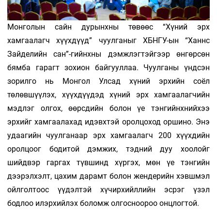
Монголын сайн дурынхны төвөөс “Хүний эрх
хамгаалагч хүүхдүүд” чуулганыг ХБНГУ-ын “Ханнс
Зайделийн сан”-гийнхны дэмжлэгтэйгээр өнгөрсөн
бямба гарагт зохион байгууллаа. Чуулганы үндсэн
зорилго нь Монгол Улсад хүний эрхийн соёл
төлөвшүүлэх, хүүхдүүдэд хүний эрх хамгаалагчийн
мэдлэг олгох, өөрсдийн болон үе тэнгийнхнийхээ
эрхийг хамгаалахад идэвхтэй оролцоход оршино. Энэ
удаагийн чуулганаар эрх хамгаалагч 200 хүүхдийн
оролцоог бодитой дэмжих, тэдний дуу хоолойг
шийдвэр гаргах түвшинд хүргэх, мөн үе тэнгийн
дээрэлхэлт, цахим дарамт болон жендерийн хэвшмэл
ойлголтоос үүдэлтэй хүчирхийллийн эсрэг үзэл
бодлоо илэрхийлэх боломж олгосноороо онцлогтой.