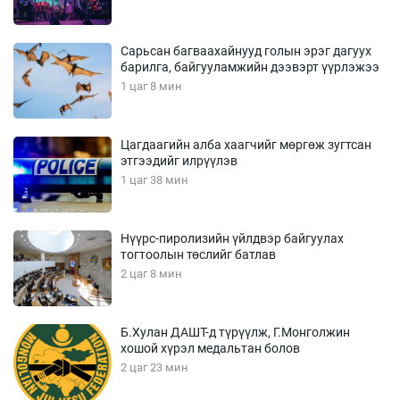
Сарьсан багваахайнууд голын эрэг дагуух
барилга, байгууламжийн дээвэрт үүрлэжээ
1 цаг 8 мин
Цагдаагийн алба хаагчийг мөргөж зугтсан
этгээдийг илрүүлэв
1 цаг 38 мин
Нүүрс-пиролизийн үйлдвэр байгуулах
тогтоолын төслийг батлав
2 цаг 8 мин
Б.Хулан ДАШТ-д түрүүлж, Г.Монголжин
хошой хүрэл медальтан болов
2 цаг 23 мин