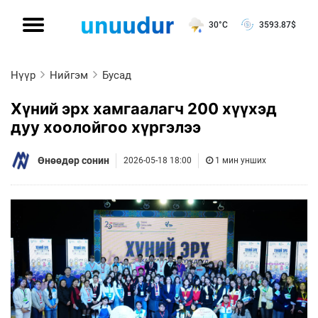
30°C
3593.87
$
Нүүр
Нийгэм
Бусад
Хүний эрх хамгаалагч 200 хүүхэд
дуу хоолойгоо хүргэлээ
Өнөөдөр сонин
2026-05-18 18:00
1 мин унших