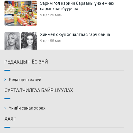
Зарим гол нэрийн барааны үнэ өмнөх
сарынхаас буурчээ
9 цаг 25 мин
Хиймэл оюун хяналтаас гарч байна
9 цаг 55 мин
РЕДАКЦЫН ЁС ЗҮЙ
Эмэгтэйчүүд Бээжин, эрэгтэйчүүд Японд
бэлтгэл базаахаар хилийн дээс алхлаа
10 цаг 25 мин
Редакцын ёс зүй
СУРТАЛЧИЛГАА БАЙРШУУЛАХ
АНУ-ын Цэргийн кибер командлалаын
ажилтнууд амиа хорлох явдал эрс
нэмэгджээ
Үнийн санал харах
10 цаг 33 мин
ХАЯГ
Монголын шигшээ Хонконгийн багийг ялж,