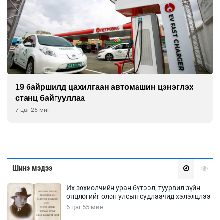
19 байршилд цахилгаан автомашин цэнэглэх
станц байгууллаа
7 цаг 25 мин
Шинэ мэдээ
Их зохиолчийн уран бүтээл, туурвил зүйн
онцлогийг олон улсын судлаачид хэлэлцлээ
6 цаг 55 мин