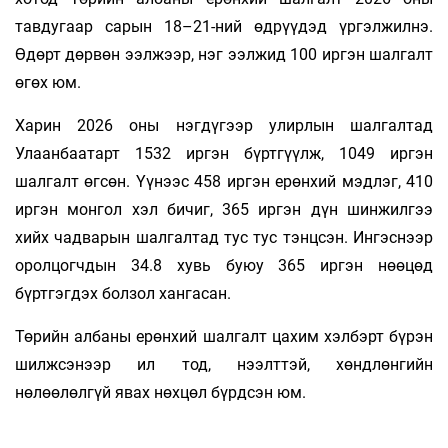
тавдугаар сарын 18–21-ний өдрүүдэд үргэлжилнэ.
Өдөрт дөрвөн ээлжээр, нэг ээлжид 100 иргэн шалгалт
өгөх юм.
Харин 2026 оны нэгдүгээр улирлын шалгалтад
Улаанбаатарт 1532 иргэн бүртгүүлж, 1049 иргэн
шалгалт өгсөн. Үүнээс 458 иргэн ерөнхий мэдлэг, 410
иргэн монгол хэл бичиг, 365 иргэн дүн шинжилгээ
хийх чадварын шалгалтад тус тус тэнцсэн. Ингэснээр
оролцогчдын 34.8 хувь буюу 365 иргэн нөөцөд
бүртгэгдэх болзол хангасан.
Төрийн албаны ерөнхий шалгалт цахим хэлбэрт бүрэн
шилжсэнээр ил тод, нээлттэй, хөндлөнгийн
нөлөөлөлгүй явах нөхцөл бүрдсэн юм.