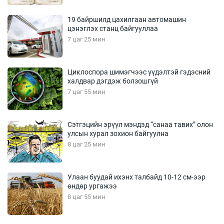
19 байршилд цахилгаан автомашин
цэнэглэх станц байгууллаа
7 цаг 25 мин
Циклоспора шимэгчээс үүдэлтэй гэдэсний
халдвар дэгдэж болзошгүй
7 цаг 55 мин
Сэтгэцийн эрүүл мэндэд “санаа тавих” олон
улсын хурал зохион байгуулна
8 цаг 25 мин
Улаан буудай ихэнх талбайд 10-12 см-ээр
өндөр ургажээ
8 цаг 55 мин