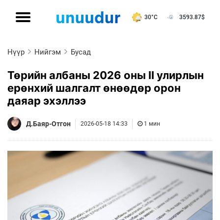
30°C
3593.87
$
Нүүр
Нийгэм
Бусад
Төрийн албаны 2026 оны II улирлын
ерөнхий шалгалт өнөөдөр орон
даяар эхэллээ
Д.Баяр-Отгон
2026-05-18 14:33
1 мин