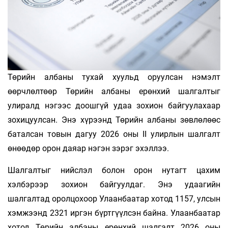
Төрийн албаны тухай хуульд оруулсан нэмэлт
өөрчлөлтөөр Төрийн албаны ерөнхий шалгалтыг
улиралд нэгээс доошгүй удаа зохион байгуулахаар
зохицуулсан. Энэ хүрээнд Төрийн албаны зөвлөлөөс
баталсан товын дагуу 2026 оны II улирлын
шалгалт
өнөөдөр орон даяар нэгэн зэрэг эхэллээ.
Шалгалтыг нийслэл болон орон нутагт цахим
хэлбэрээр зохион байгуулдаг. Энэ удаагийн
шалгалтад оролцохоор Улаанбаатар хотод 1157, улсын
хэмжээнд 2321 иргэн бүртгүүлсэн байна. Улаанбаатар
хотод Төрийн албаны ерөнхий шалгалт 2026 оны