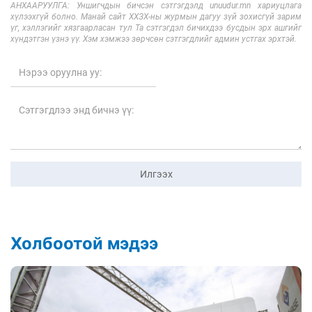
АНХААРУУЛГА: Уншигчдын бичсэн сэтгэгдэлд unuudur.mn хариуцлага
хүлээхгүй болно. Манай сайт ХХЗХ-ны журмын дагуу зүй зохисгүй зарим
үг, хэллэгийг хязгаарласан тул Та сэтгэгдэл бичихдээ бусдын эрх ашгийг
хүндэтгэн үзнэ үү. Хэм хэмжээ зөрчсөн сэтгэгдлийг админ устгах эрхтэй.
Илгээх
Холбоотой мэдээ