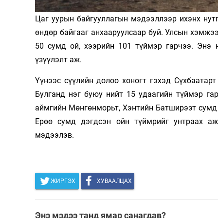
Олимп 2024
Цаг уурын байгууллагын мэдээллээр ихэнх нут
өндөр байгааг анхааруулсаар буй. Улсын хэмжээ
50 сумд ой, хээрийн 101 түймэр гарчээ. Энэ 
үзүүлэлт аж.
Үүнээс сүүлийн долоо хоногт гэхэд Сүхбаатарт 
Булганд нэг буюу нийт 15 удаагийн түймэр га
аймгийн Мөнгөнморьт, Хэнтийн Батширээт сумд 
Ерөө сумд дэгдсэн ойн түймрийг унтраах аж
мэдээлэв.
ЖИРГЭХ
ХУВААЛЦАХ
Энэ мэдээ танд ямар санагдав?