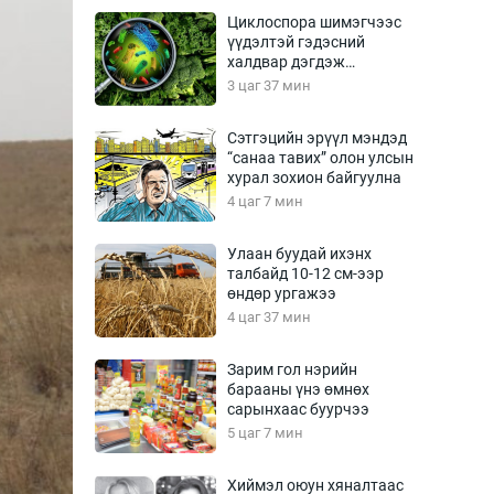
Урлагтай яриа
Циклоспора шимэгчээс
өрчил
үүдэлтэй гэдэсний
халдвар дэгдэж
энд-Эрхэм баян
болзошгүй
3 цаг 37 мин
Сэтгэцийн эрүүл мэндэд
“санаа тавих” олон улсын
хүний үг
хурал зохион байгуулна
4 цаг 7 мин
Улаан буудай ихэнх
талбайд 10-12 см-ээр
ага
Бусад
өндөр ургажээ
4 цаг 37 мин
Фото
сурвалжлагч
Видео
Зарим гол нэрийн
Инфографик
барааны үнэ өмнөх
сарынхаас буурчээ
Санал асуулга
5 цаг 7 мин
Хиймэл оюун хяналтаас