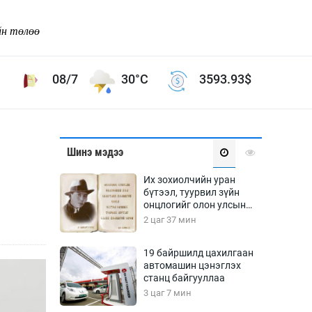
йн төлөө
08/7
30°C
3593.93
$
Соёл урлаг
Шинэ мэдээ
ой хөгжлийн зорилго -
Сонгодог урлаг
Их зохиолчийн уран
Ардын урлаг
бүтээл, туурвил зүйн
онцлогийг олон улсын
Дүрслэх урлаг
судлаачид хэлэлцлээ
2 цаг 37 мин
Өв соёл
таг
Кино урлаг
19 байршилд цахилгаан
автомашин цэнэглэх
 орчин
Цирк
станц байгууллаа
ол
3 цаг 7 мин
Рок поп, хип хоп
энд