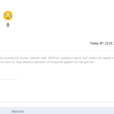
0
Таны IP: (216.
га хүлээхгүй болно. Манай сайт ХХЗХ-ны журмын дагуу зүй зохисгүй зарим үг
эн үзнэ үү. Хэм хэмжээ зөрчсөн сэтгэгдлийг админ устгах эрхтэй.
Илгээх