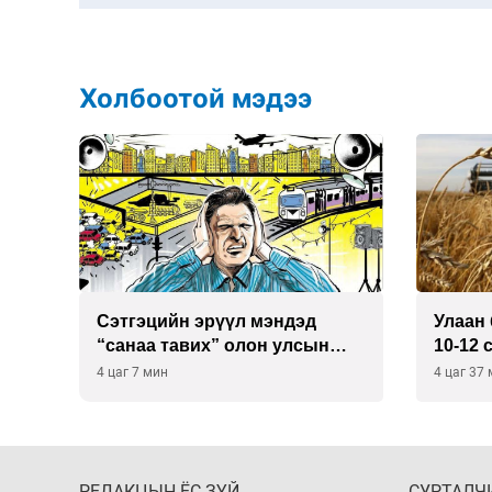
Холбоотой мэдээ
Сэтгэцийн эрүүл мэндэд
Улаан 
р
“санаа тавих” олон улсын
10-12 
хурал зохион байгуулна
4 цаг 7 мин
4 цаг 37
РЕДАКЦЫН ЁС ЗҮЙ
СУРТАЛЧ