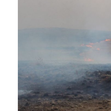
126-гийн НЭГ
Ертөнц
Спорт
Нийгэм
Бөх
Техник технологи
Сагсан бөмбөг
Шинжлэх ухаан
Хөлбөмбөг
Сонин хачин
Олимпын төрөл
Дэлхийн монгол
Тулааны спорт
Олимпын бус төр