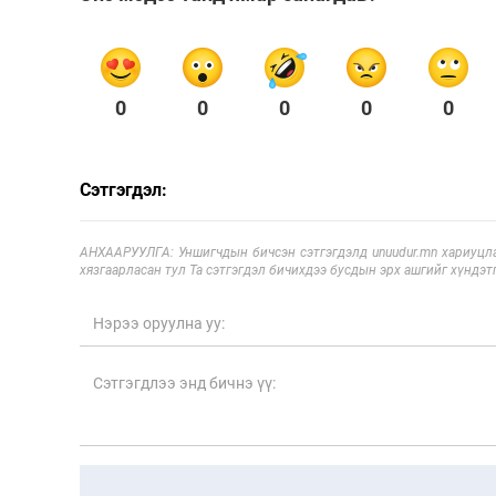
0
0
0
0
0
Сэтгэгдэл:
АНХААРУУЛГА: Уншигчдын бичсэн сэтгэгдэлд unuudur.mn хариуцла
хязгаарласан тул Та сэтгэгдэл бичихдээ бусдын эрх ашгийг хүндэтг