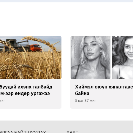
буудай ихэнх талбайд
Хиймэл оюун хяналтаас
см-ээр өндөр ургажээ
байна
 мин
5 цаг 37 мин
ИЛГАА БАЙРШУУЛАХ
ХАЯГ