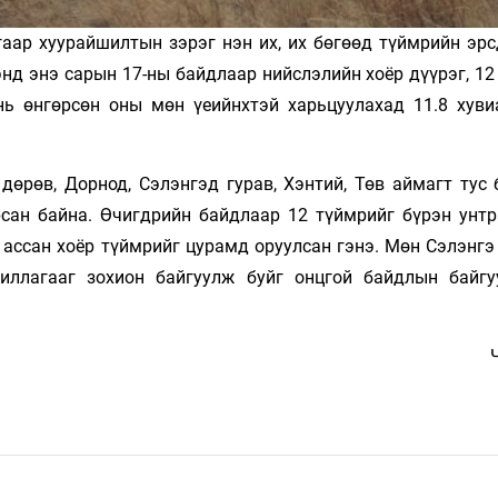
гаар хуурайшилтын зэрэг нэн их, их бөгөөд түймрийн эр
нд энэ сарын 17-ны байдлаар нийслэлийн хоёр дүүрэг, 12
нь өнгөрсөн оны мөн үеийнхтэй харьцуулахад 11.8 хуви
дөрөв, Дорнод, Сэлэнгэд гурав, Хэнтий, Төв аймагт тус 
рсан байна. Өчигдрийн байдлаар 12 түймрийг бүрэн унтр
ассан хоёр түймрийг цурамд оруулсан гэнэ. Мөн Сэлэнгэ
иллагааг зохион байгуулж буйг онцгой байдлын байгу