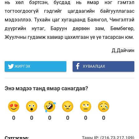
нь хөл бэртсэн, бусдад нь ямар нэг гэмтэл
тогтоогдоогүй гэдгийг цагдаагийн байгууллагаас
мэдээллээ. Тухайн цаг хугацаанд Баянгол, Чингэлтэй
дүүргийн нутаг, Баруун дөрвөн зам, Бөмбөгөр,
Жуулчны гудамж хавиар цахилгаан үе үе тасарсан юм.
Д.Дайчин
ЖИРГЭХ
ХУВААЛЦАХ
Энэ мэдээ танд ямар санагдав?
0
0
0
0
0
0
Сэтгэгдэл:
Таны IP: (216.73.217.109)