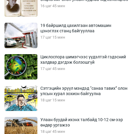
16 цаг 45 мин
19 байршилд цахилгаан автомашин
цэнэглэх станц байгууллаа
17 цаг 15 мин
Циклоспора шимэгчээс үүдэлтэй гэдэсний
халдвар дэгдэж болзошгүй
17 цаг 45 мин
Сэтгэцийн эрүүл мэндэд “санаа тавих” олон
улсын хурал зохион байгуулна
18 цаг 15 мин
Улаан буудай ихэнх талбайд 10-12 см-ээр
өндөр ургажээ
18 цаг 45 мин