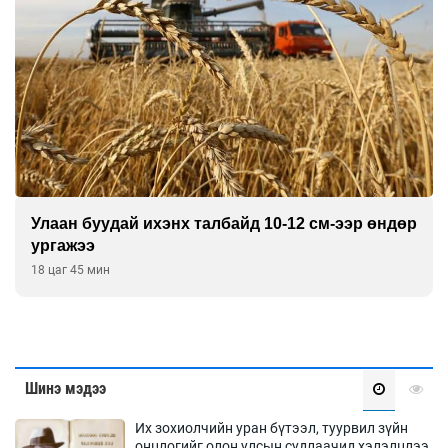
Улаан буудай ихэнх талбайд 10-12 см-ээр өндөр
ургажээ
18 цаг 45 мин
Шинэ мэдээ
Их зохиолчийн уран бүтээл, туурвил зүйн
онцлогийг олон улсын судлаачид хэлэлцлээ