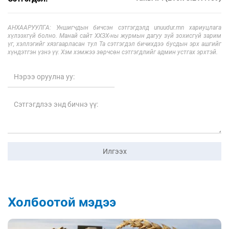
АНХААРУУЛГА: Уншигчдын бичсэн сэтгэгдэлд unuudur.mn хариуцлага
хүлээхгүй болно. Манай сайт ХХЗХ-ны журмын дагуу зүй зохисгүй зарим
үг, хэллэгийг хязгаарласан тул Та сэтгэгдэл бичихдээ бусдын эрх ашгийг
хүндэтгэн үзнэ үү. Хэм хэмжээ зөрчсөн сэтгэгдлийг админ устгах эрхтэй.
Илгээх
Холбоотой мэдээ