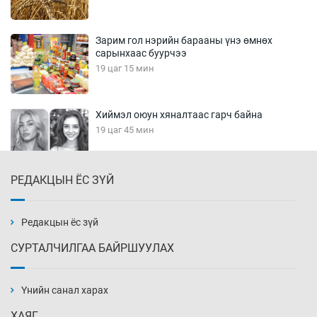
Зарим гол нэрийн барааны үнэ өмнөх
сарынхаас буурчээ
19 цаг 15 мин
Хиймэл оюун хяналтаас гарч байна
19 цаг 45 мин
РЕДАКЦЫН ЁС ЗҮЙ
Эмэгтэйчүүд Бээжин, эрэгтэйчүүд Японд
бэлтгэл базаахаар хилийн дээс алхлаа
20 цаг 15 мин
Редакцын ёс зүй
СУРТАЛЧИЛГАА БАЙРШУУЛАХ
АНУ-ын Цэргийн кибер командлалаын
ажилтнууд амиа хорлох явдал эрс
нэмэгджээ
Үнийн санал харах
20 цаг 23 мин
ХАЯГ