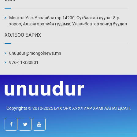
Монголын шигшээ Хонконгийн багийг ялж,
эхний хожлоо авлаа
Монгол Улс, Улаанбаатар 14200, Сүхбаатар дүүрэг 8-р
20 цаг 45 мин
хороо, Алтангэрэлийн гудамж, Улаанбаатар зочид буудал
ХОЛБОО БАРИХ
Техникийн өндөр үзүүлэлттэй агаарын хөлөг
худалдан авах хүсэлтээ уламжлав
unuudur@mongolnews.mn
21 цаг 15 мин
976-11-330801
“Шатахууны бус, бодлогын хомсдол
нүүрлээд байна”
21 цаг 45 мин
Дөрвөн чиглэлд шөнийн автобус иргэдэд
Copyrights © 2010-2025 БҮХ ЭРХ ХУУЛИАР ХАМГААЛАГДСАН.
үйлчилж буй гэв
22 цаг 15 мин