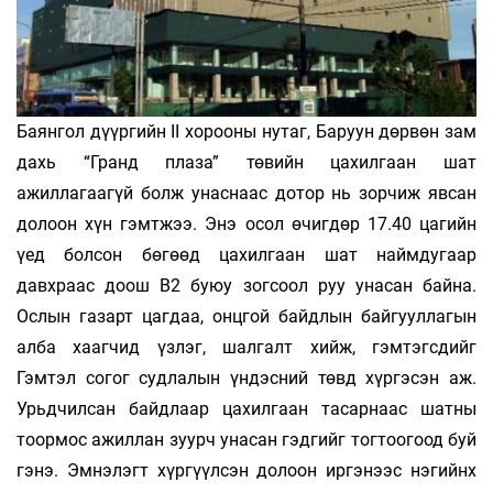
Баянгол дүүргийн II хорооны нутаг, Баруун дөрвөн зам
дахь “Гранд плаза” төвийн цахилгаан шат
ажиллагаагүй болж унаснаас дотор нь зорчиж явсан
долоон хүн гэмтжээ. Энэ осол өчигдөр 17.40 цагийн
үед болсон бөгөөд цахилгаан шат наймдугаар
давхраас доош В2 буюу зогсоол руу унасан байна.
Ослын газарт цагдаа, онцгой байдлын байгууллагын
алба хаагчид үзлэг, шалгалт хийж, гэмтэгсдийг
Гэмтэл согог судлалын үндэсний төвд хүргэсэн аж.
Урьдчилсан байдлаар цахилгаан тасарнаас шатны
тоормос ажиллан зуурч унасан гэдгийг тогтоогоод буй
гэнэ. Эмнэлэгт хүргүүлсэн долоон иргэнээс нэгийнх