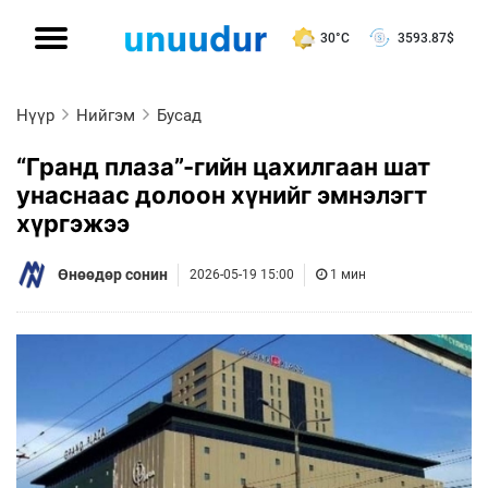
30°C
3593.87
$
Нүүр
Нийгэм
Бусад
“Гранд плаза”-гийн цахилгаан шат
унаснаас долоон хүнийг эмнэлэгт
хүргэжээ
Өнөөдөр сонин
2026-05-19 15:00
1 мин