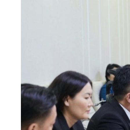
126-гийн НЭГ
Ертөнц
Спорт
Нийгэм
Бөх
Техник технологи
Сагсан бөмбөг
Шинжлэх ухаан
Хөлбөмбөг
Сонин хачин
Олимпын төрөл
Дэлхийн монгол
Тулааны спорт
Олимпын бус төр