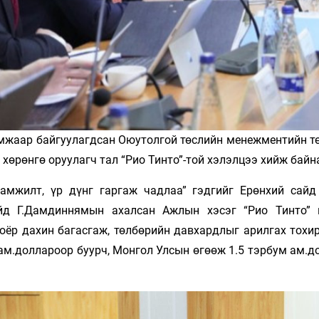
амжаар байгуулагдсан Оюутолгой төслийн менежментийн т
 хөрөнгө оруулагч тал “Рио Тинто”-той хэлэлцээ хийж байн
амжилт, үр дүнг гаргаж чадлаа” гэдгийг Ерөнхий сайд
йд Г.Дамдиннямын ахалсан Ажлын хэсэг “Рио Тинто” 
оёр дахин багасгаж, төлбөрийн давхардлыг арилгах тохи
 ам.доллароор буурч, Монгол Улсын өгөөж 1.5 тэрбум ам.