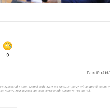
0
Таны IP: (216.
га хүлээхгүй болно. Манай сайт ХХЗХ-ны журмын дагуу зүй зохисгүй зарим үг
эн үзнэ үү. Хэм хэмжээ зөрчсөн сэтгэгдлийг админ устгах эрхтэй.