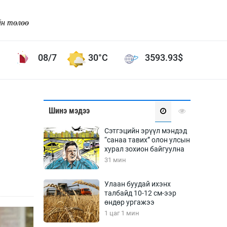
йн төлөө
08/7
30°C
3593.93
$
Соёл урлаг
Шинэ мэдээ
ой хөгжлийн зорилго -
Сонгодог урлаг
Сэтгэцийн эрүүл мэндэд
Ардын урлаг
“санаа тавих” олон улсын
хурал зохион байгуулна
Дүрслэх урлаг
31 мин
Өв соёл
таг
Кино урлаг
Улаан буудай ихэнх
талбайд 10-12 см-ээр
 орчин
Цирк
өндөр ургажээ
ол
1 цаг 1 мин
Рок поп, хип хоп
энд