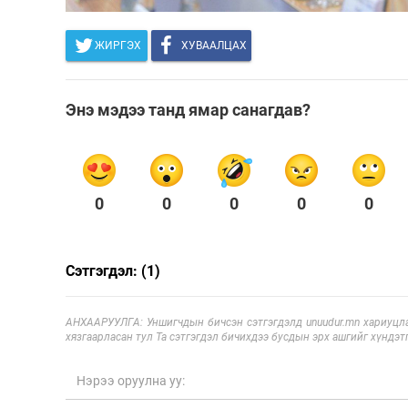
ЖИРГЭХ
ХУВААЛЦАХ
Энэ мэдээ танд ямар санагдав?
0
0
0
0
0
Сэтгэгдэл: (1)
АНХААРУУЛГА: Уншигчдын бичсэн сэтгэгдэлд unuudur.mn хариуцла
хязгаарласан тул Та сэтгэгдэл бичихдээ бусдын эрх ашгийг хүндэтг