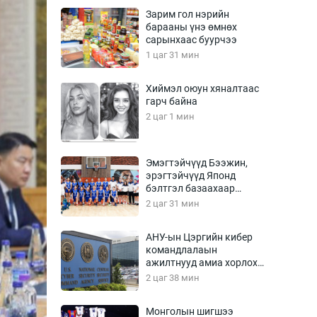
Урлагтай яриа
Зарим гол нэрийн
өрчил
барааны үнэ өмнөх
сарынхаас буурчээ
энд-Эрхэм баян
1 цаг 31 мин
Хиймэл оюун хяналтаас
гарч байна
хүний үг
2 цаг 1 мин
Эмэгтэйчүүд Бээжин,
эрэгтэйчүүд Японд
ага
Бусад
бэлтгэл базаахаар
хилийн дээс алхлаа
2 цаг 31 мин
Фото
сурвалжлагч
Видео
АНУ-ын Цэргийн кибер
Инфографик
командлалаын
ажилтнууд амиа хорлох
Санал асуулга
явдал эрс нэмэгджээ
2 цаг 38 мин
Монголын шигшээ