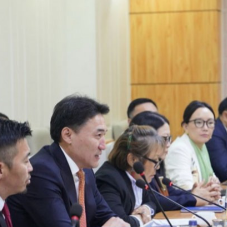
Ханш
Хэрэг з
Эрэлттэй мэдээ
Эрүүл м
Хууль ёс
Хүмүүс
Албаны 
Бусад
Life style
Ярилцл
Зөвлөгөө
Хоймор
Өнөөдрийн тухай
Уншигч-
өл