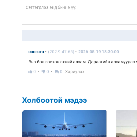
сонгогч
(202.9.47.65)
2026-05-19 18:30:00
Энэ бол зөвхөн эхний алхам. Дараагийн алхамуудаа 
0
0
0
Хариулах
Холбоотой мэдээ