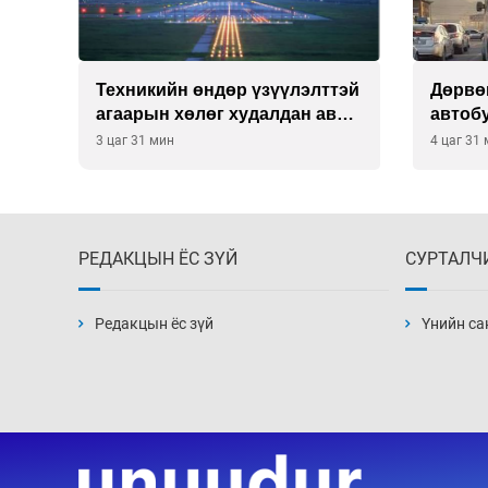
рч
Техникийн өндөр үзүүлэлттэй
Дөрвө
агаарын хөлөг худалдан авах
автобу
хүсэлтээ уламжлав
гэв
3 цаг 31 мин
4 цаг 31
РЕДАКЦЫН ЁС ЗҮЙ
СУРТАЛЧ
Редакцын ёс зүй
Үнийн са