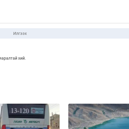
Илгээх
яаралтай хий.