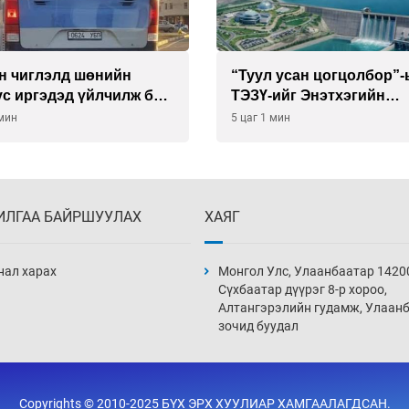
н чиглэлд шөнийн
“Туул усан цогцолбор”
с иргэдэд үйлчилж буй
ТЭЗҮ-ийг Энэтхэгийн
компанид хариуцуулжэ
 мин
5 цаг 1 мин
ИЛГАА БАЙРШУУЛАХ
ХАЯГ
нал харах
Монгол Улс, Улаанбаатар 1420
Сүхбаатар дүүрэг 8-р хороо,
Алтангэрэлийн гудамж, Улаан
зочид буудал
Copyrights © 2010-2025 БҮХ ЭРХ ХУУЛИАР ХАМГААЛАГДСАН.