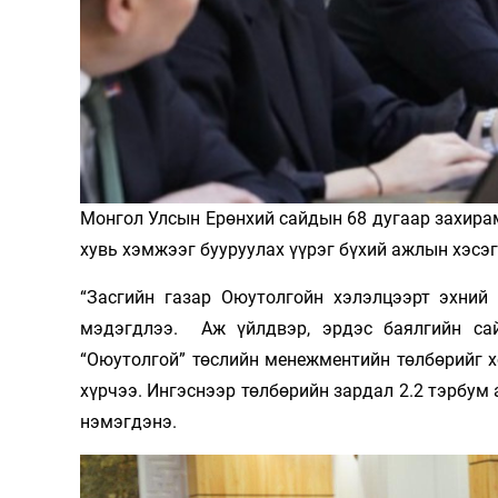
Олимп 2024
Монгол Улсын Ерөнхий сайдын 68 дугаар захир
хувь хэмжээг бууруулах үүрэг бүхий ажлын хэсэг
“Засгийн газар Оюутолгойн хэлэлцээрт эхний 
мэдэгдлээ. Аж үйлдвэр, эрдэс баялгийн са
“Оюутолгой” төслийн менежментийн төлбөрийг х
хүрчээ. Ингэснээр төлбөрийн зардал 2.2 тэрбум
нэмэгдэнэ.