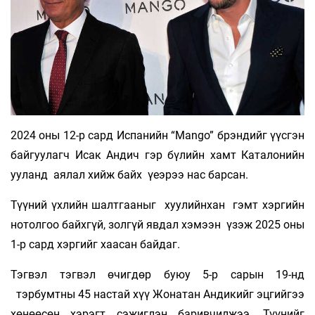
2024 оны 12-р сард Испанийн “Mango” брэндийг үүсгэн
байгуулагч Исак Андич гэр бүлийн хамт Каталонийн
ууланд аялал хийж байх үеэрээ нас барсан.
Түүний үхлийн шалтгааныг хуулийнхан гэмт хэргийн
нотолгоо байхгүй, золгүй явдал хэмээн үзэж 2025 оны
1-р сард хэргийг хаасан байдаг.
Тэгвэл тэгвэл өчигдөр буюу 5-р сарын 19-нд
тэрбумтны 45 настай хүү Жонатан Андикийг эцгийгээ
хөнөөсөн хэрэгт сэжиглэн баривчилжээ. Түүнийг