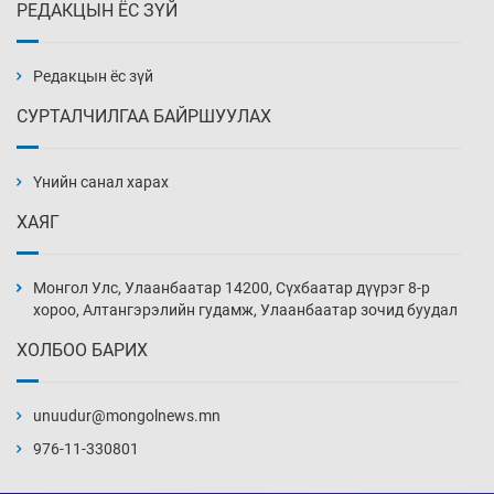
РЕДАКЦЫН ЁС ЗҮЙ
Х.Улам-Өрнөх байр урагшилж, долоод
жагсжээ
3 цаг 28 мин
Редакцын ёс зүй
СУРТАЛЧИЛГАА БАЙРШУУЛАХ
Ж.Лхагвабат өсвөр үеийнхний ДАШТ-ийг
дэнсэлнэ
Үнийн санал харах
3 цаг 58 мин
ХАЯГ
Иран тэсэж үлдсэн ч удаан хугацаанд хүнд
үеийг туулна
Монгол Улс, Улаанбаатар 14200, Сүхбаатар дүүрэг 8-р
4 цаг 28 мин
хороо, Алтангэрэлийн гудамж, Улаанбаатар зочид буудал
ХОЛБОО БАРИХ
Боловсролын зээлийн сангаар гадаадад
суралцагчдын амьжиргааны зардлын
хэмжээг шинэчлэн тогтоох нь
unuudur@mongolnews.mn
4 цаг 58 мин
976-11-330801
Монголын баг Абу Дабид медалийн хур