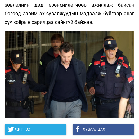
зөвлөлийн дэд ерөнхийлөгчөөр ажиллаж байсан
бөгөөд зарим эх сувалжуудын мэдээлж буйгаар эцэг
хүү хоёрын харилцаа сайнгүй байжээ.
ЖИРГЭХ
ХУВААЛЦАХ