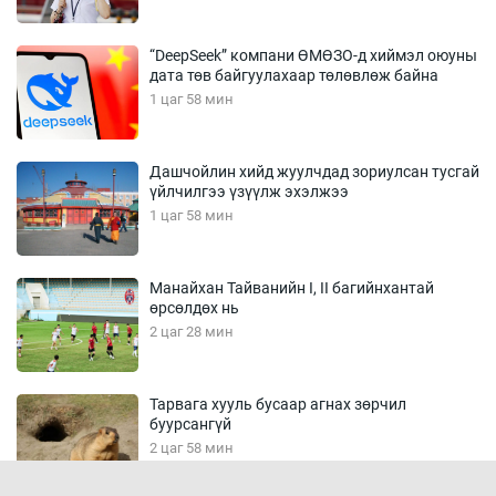
“DeepSeek” компани ӨМӨЗО-д хиймэл оюуны
дата төв байгуулахаар төлөвлөж байна
1 цаг 58 мин
Дашчойлин хийд жуулчдад зориулсан тусгай
үйлчилгээ үзүүлж эхэлжээ
1 цаг 58 мин
Манайхан Тайванийн I, II багийнхантай
өрсөлдөх нь
2 цаг 28 мин
Тарвага хууль бусаар агнах зөрчил
буурсангүй
2 цаг 58 мин