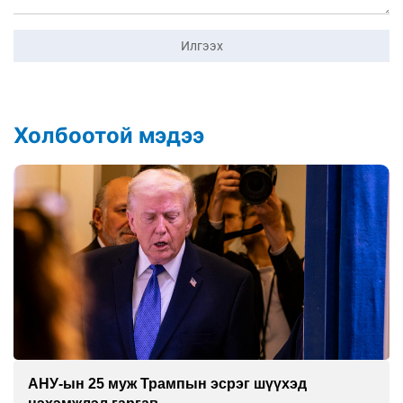
Илгээх
Холбоотой мэдээ
АНУ-ын 25 муж Трампын эсрэг шүүхэд