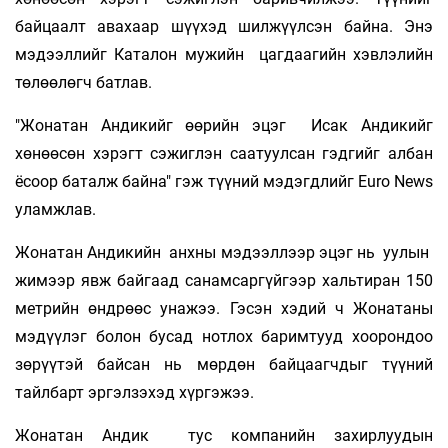
байцаалт авахаар шүүхэд шилжүүлсэн байна. Энэ
мэдээллийг Каталон мужийн цагдаагийн хэвлэлийн
төлөөлөгч батлав.
"Жонатан Андикийг өөрийн эцэг Исак Андикийг
хөнөөсөн хэрэгт сэжиглэн саатуулсан гэдгийг албан
ёсоор баталж байна" гэж түүний мэдэгдлийг Euro News
уламжлав.
Жонатан Андикийн анхны мэдээллээр эцэг нь уулын
жимээр явж байгаад санамсаргүйгээр хальтиран 150
метрийн өндрөөс унажээ. Гэсэн хэдий ч Жонатаны
мэдүүлэг болон бусад нотлох баримтууд хоорондоо
зөрүүтэй байсан нь мөрдөн байцаагчдыг түүний
тайлбарт эргэлзэхэд хүргэжээ.
Жонатан Андик тус компанийн захирлуудын