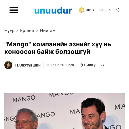
30°C
3593.5
$
Нүүр
Ертөнц
Нийгэм
"Mango" компанийн эзнийг хүү нь
хөнөөсөн байж болзошгүй
Н.Энхтүвшин
2026-05-20 11:28
1 мин унших