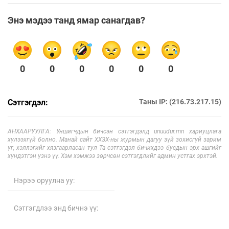
Энэ мэдээ танд ямар санагдав?
0
0
0
0
0
0
Сэтгэгдэл:
Таны IP: (216.73.217.15)
АНХААРУУЛГА: Уншигчдын бичсэн сэтгэгдэлд unuudur.mn хариуцлага
хүлээхгүй болно. Манай сайт ХХЗХ-ны журмын дагуу зүй зохисгүй зарим
үг, хэллэгийг хязгаарласан тул Та сэтгэгдэл бичихдээ бусдын эрх ашгийг
хүндэтгэн үзнэ үү. Хэм хэмжээ зөрчсөн сэтгэгдлийг админ устгах эрхтэй.