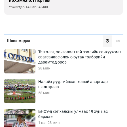
нэхэмжлэл гаргав
Уржигдар 14 цаг 34 мин
Шинэ мэдээ
Тэтгэлэг, хөнгөлөлттэй зээлийн санхүүжилт
саатсанаас олон оюутан төлбөрийн
дарамтад оров
28 мин
Налайх дүүргийнхэн хошой аваргаар
шалгарлаа
58 мин
БНСУ-д хэт халсны улмаас 19 хүн нас
баржээ
1 цаг 28 мин