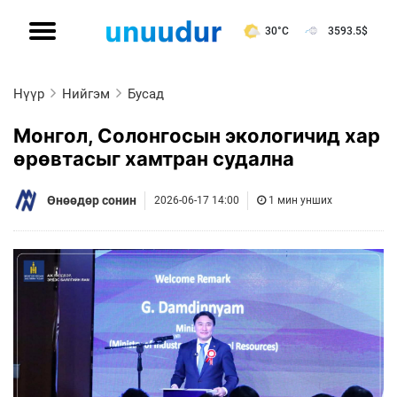
30°C
3593.5
$
Нүүр
Нийгэм
Бусад
Монгол, Солонгосын экологичид хар
өрөвтасыг хамтран судална
Өнөөдөр сонин
2026-06-17 14:00
1 мин унших