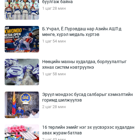
буулгаж байна
1 цаг 28 мин
Б.Учрал, Ё.Пүрэвдаш нар Азийн АШТ-д
мөнгө, хүрэл медаль хүртэв
1 цаг 54 мин
Нөөцийн махны худалдаа, борлуулалтыг
хянах систем нэвтрүүлнэ
1 цаг 58 мин
Эрүүл мэндээс бусад салбарыг хэмнэлтийн
горимд шилжүүлэв
2 цаг 28 мин
16 төрлийн эмийг нэг эх үүсвэрээс худалдан
авах журам батлав
2 цаг 43 мин