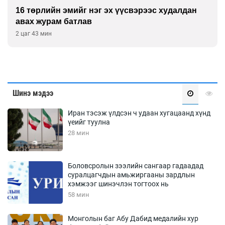
16 төрлийн эмийг нэг эх үүсвэрээс худалдан
авах журам батлав
2 цаг 43 мин
Шинэ мэдээ
Иран тэсэж үлдсэн ч удаан хугацаанд хүнд
үеийг туулна
28 мин
Боловсролын зээлийн сангаар гадаадад
суралцагчдын амьжиргааны зардлын
хэмжээг шинэчлэн тогтоох нь
58 мин
Монголын баг Абу Дабид медалийн хур