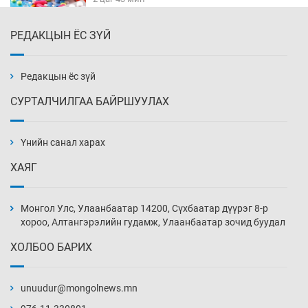
РЕДАКЦЫН ЁС ЗҮЙ
Бүх төрлийн шатахууны гаалийн татварыг
тэглэлээ
2 цаг 58 мин
Редакцын ёс зүй
СУРТАЛЧИЛГАА БАЙРШУУЛАХ
Найман гол үерийн түвшин давж, хоёр нь
аюултай хэмжээнд хүрчээ
Үнийн санал харах
3 цаг 28 мин
ХАЯГ
Монгол Улс дундаас дээш орлоготой
орнуудын тоонд багтав
Монгол Улс, Улаанбаатар 14200, Сүхбаатар дүүрэг 8-р
3 цаг 58 мин
хороо, Алтангэрэлийн гудамж, Улаанбаатар зочид буудал
ХОЛБОО БАРИХ
Сошиал хийрхэлд “барьцаалагдсан” сайд,
дарга нарын туйлшрал
unuudur@mongolnews.mn
4 цаг 28 мин