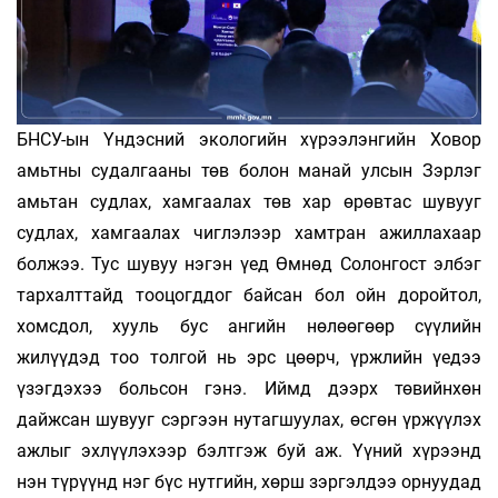
БНСУ-ын Үндэсний экологийн хүрээлэнгийн Ховор
амьтны судалгааны төв болон манай улсын Зэрлэг
амьтан судлах, хамгаалах төв хар өрөвтас шувууг
судлах, хамгаалах чиглэлээр хамтран ажиллахаар
болжээ. Тус шувуу нэгэн үед Өмнөд Солонгост элбэг
тархалттайд тооцогддог байсан бол ойн доройтол,
хомсдол, хууль бус ангийн нөлөөгөөр сүүлийн
жилүүдэд тоо толгой нь эрс цөөрч, үржлийн үедээ
үзэгдэхээ больсон гэнэ. Иймд дээрх төвийнхөн
дайжсан шувууг сэргээн нутагшуулах, өсгөн үржүүлэх
ажлыг эхлүүлэхээр бэлтгэж буй аж. Үүний хүрээнд
нэн түрүүнд нэг бүс нутгийн, хөрш зэргэлдээ орнуудад