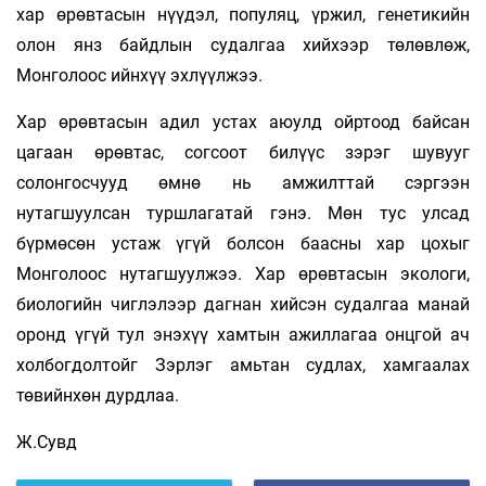
хар өрөвтасын нүүдэл, популяц, үржил, генетикийн
олон янз байдлын судалгаа хийхээр төлөвлөж,
Монголоос ийнхүү эхлүүлжээ.
Хар өрөвтасын адил устах аюулд ойртоод байсан
цагаан өрөвтас, согсоот билүүс зэрэг шувууг
солонгосчууд өмнө нь амжилттай сэргээн
нутагшуулсан туршлагатай гэнэ. Мөн тус улсад
бүрмөсөн устаж үгүй болсон баасны хар цохыг
Монголоос нутагшуулжээ. Хар өрөвтасын экологи,
биологийн чиглэлээр дагнан хийсэн судалгаа манай
оронд үгүй тул энэхүү хамтын ажиллагаа онцгой ач
холбогдолтойг Зэрлэг амьтан судлах, хамгаалах
төвийнхөн дурдлаа.
Ж.Сувд