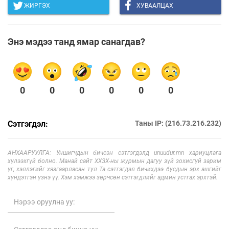
ЖИРГЭХ
ХУВААЛЦАХ
Энэ мэдээ танд ямар санагдав?
0
0
0
0
0
0
Сэтгэгдэл:
Таны IP: (216.73.216.232)
АНХААРУУЛГА: Уншигчдын бичсэн сэтгэгдэлд unuudur.mn хариуцлага
хүлээхгүй болно. Манай сайт ХХЗХ-ны журмын дагуу зүй зохисгүй зарим
үг, хэллэгийг хязгаарласан тул Та сэтгэгдэл бичихдээ бусдын эрх ашгийг
хүндэтгэн үзнэ үү. Хэм хэмжээ зөрчсөн сэтгэгдлийг админ устгах эрхтэй.