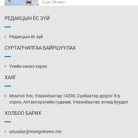
3 цаг 24 мин
РЕДАКЦЫН ЁС ЗҮЙ
Цагдаагийн алба хаагчийг мөргөж зугтсан
этгээдийг илрүүлэв
3 цаг 54 мин
Редакцын ёс зүй
СУРТАЛЧИЛГАА БАЙРШУУЛАХ
Нүүрс-пиролизийн үйлдвэр байгуулах
тогтоолын төслийг батлав
Үнийн санал харах
4 цаг 24 мин
ХАЯГ
Б.Хулан ДАШТ-д түрүүлж, Г.Монголжин
хошой хүрэл медальтан болов
Монгол Улс, Улаанбаатар 14200, Сүхбаатар дүүрэг 8-р
4 цаг 39 мин
хороо, Алтангэрэлийн гудамж, Улаанбаатар зочид буудал
ХОЛБОО БАРИХ
Хуульчийн мэргэжлийн шалгалтын
бүртгэлийг энэ баасан гарагт эхлүүлнэ
unuudur@mongolnews.mn
4 цаг 54 мин