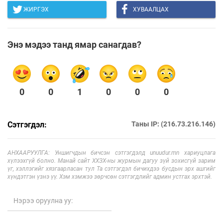
ЖИРГЭХ
ХУВААЛЦАХ
Энэ мэдээ танд ямар санагдав?
0
0
1
0
0
0
Сэтгэгдэл:
Таны IP: (216.73.216.146)
АНХААРУУЛГА: Уншигчдын бичсэн сэтгэгдэлд unuudur.mn хариуцлага
хүлээхгүй болно. Манай сайт ХХЗХ-ны журмын дагуу зүй зохисгүй зарим
үг, хэллэгийг хязгаарласан тул Та сэтгэгдэл бичихдээ бусдын эрх ашгийг
хүндэтгэн үзнэ үү. Хэм хэмжээ зөрчсөн сэтгэгдлийг админ устгах эрхтэй.