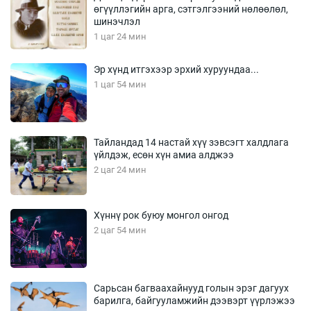
өгүүллэгийн арга, сэтгэлгээний нөлөөлөл,
шинэчлэл
1 цаг 24 мин
Эр хүнд итгэхээр эрхий хуруундаа...
1 цаг 54 мин
Тайландад 14 настай хүү зэвсэгт халдлага
үйлдэж, есөн хүн амиа алджээ
2 цаг 24 мин
Хүннү рок буюу монгол онгод
2 цаг 54 мин
Сарьсан багваахайнууд голын эрэг дагуух
барилга, байгууламжийн дээвэрт үүрлэжээ