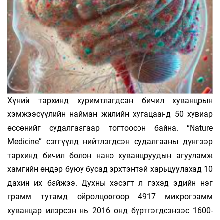
Хүний тархинд хуримтлагдсан бичил хуванцрын
хэмжээсүүлийн найман жилийн хугацаанд 50 хувиар
өссөнийг судалгаагаар тогтоосон байна. “Nature
Medicine” сэтгүүлд нийтлэгдсэн судалгааны дүнгээр
тархинд бичил болон нано хуванцруудын агууламж
хамгийн өндөр буюу бусад эрхтэнтэй харьцуулахад 10
дахин их байжээ. Духны хэсэгт л гэхэд эдийн нэг
грамм тутамд ойролцоогоор 4917 микрограмм
хуванцар илэрсэн нь 2016 онд бүртгэгдсэнээс 1600-