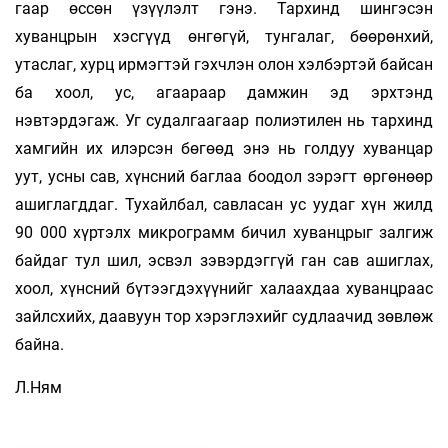
гаар өссөн үзүүлэлт гэнэ. Тархинд шингэсэн
хуванцрын хэсгүүд өнгөгүй, тунгалаг, бөөрөнхий,
утаслаг, хурц ирмэгтэй гэхчлэн олон хэлбэртэй байсан
ба хоол, ус, агаараар дамжин эд эрхтэнд
нэвтэрдэгаж. Уг судалгаагаар полиэтилен нь тархинд
хамгийн их илэрсэн бөгөөд энэ нь голдуу хуванцар
уут, усны сав, хүнсний баглаа боодол зэрэгт өргөнөөр
ашиглагддаг. Тухайлбал, савласан ус уудаг хүн жилд
90 000 хүртэлх микрограмм бичил хуванцрыг залгиж
байдаг тул шил, эсвэл зэвэрдэггүй ган сав ашиглах,
хоол, хүнсний бүтээгдэхүүнийг халаахдаа хуванцраас
зайлсхийх, даавуун тор хэрэглэхийг судлаачид зөвлөж
байна.
Л.Ням