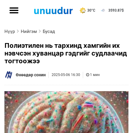
30°C
3593.87
$
Нүүр
Нийгэм
Бусад
Полиэтилен нь тархинд хамгийн их
нэвчсэн хуванцар гэдгийг судлаачид
тогтоожээ
Өнөөдөр сонин
2025-05-06 16:30
1 мин