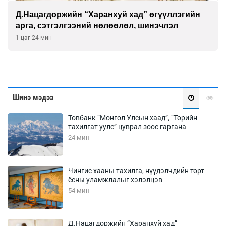
Тайландад 14 настай хүү зэвсэгт халдлага
үйлдэж, есөн хүн амиа алджээ
2 цаг 24 мин
Шинэ мэдээ
Төвбанк “Монгол Улсын хаад”, “Төрийн
тахилгат уулс” цуврал зоос гаргана
24 мин
Чингис хааны тахилга, нүүдэлчдийн төрт
ёсны уламжлалыг хэлэлцэв
54 мин
Д.Нацагдоржийн “Харанхуй хад”