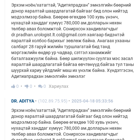
Эрхэм ноён/хатагтай, "Адитяпрадхан" эмнэлгийн бөөрний
донор яаралтай шаардлагатай байгааг бид олон нийтэд
мэдээлмээр байна. Бөөрөө өгөхдөө 100 хувь үнэнч,
нухацтай ханддаг хүмүүс 780,000 ам.долларын нөхөн
төлбөр авах боломжтой. Сонирхсон хандивлагчдыг
dr.pradhan.urologist.lt.col@gmail.com хаягаар бидэнтэй
яаралтай холбоо барихыг зөвлөж байна. Анагаах ухааны
салбарт 28 гаруй жилийн туршлагатай бид танд
мэргэжлийн өндөр ур чадвар, сэтгэл ханамжийг
баталгаажуулж байна. Бөөр шилжүүлэн суулгах мэс засал
яаралтай шаардлагатай байгаа өвчтөнүүд байгаа тул таны
шуурхай хариу үйлдлийг маш их үнэлж байна. Хүндэтгэсэн,
Адитиапрадхан эмнэлгийн эмнэлэг
0
0
0
Хариулах
DR. ADITYA
(102.89.75.95)
2025-04-18 05:33:56
Эрхэм ноён/хатагтай, "Адитяпрадхан" эмнэлгийн бөөрний
донор яаралтай шаардлагатай байгааг бид олон нийтэд
мэдээлмээр байна. Бөөрөө өгөхдөө 100 хувь үнэнч,
нухацтай ханддаг хүмүүс 780,000 ам.долларын нөхөн
төлбөр авах боломжтой. Сонирхсон хандивлагчдыг
dr.pradhan.urologist.lt.col@gmail.com хаягаар бидэнтэй