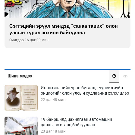
Сэтгэцийн эрүүл мэндэд “санаа тавих” олон
улсын хурал зохион байгуулна
Өчигдөр 16 цаг 00 мин
Шинэ мэдээ
Их зохиолчийн уран бүтээл, туурвил зүйн
онцлогийг олон улсын судлаачид хэлэлцлээ
22 цаг 48 мин
19 байршилд цахилгаан автомашин
цэнэглэх станц байгууллаа
23 цаг 18 мин