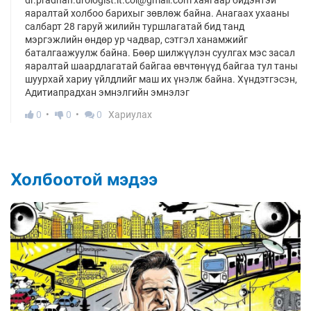
яаралтай холбоо барихыг зөвлөж байна. Анагаах ухааны
салбарт 28 гаруй жилийн туршлагатай бид танд
мэргэжлийн өндөр ур чадвар, сэтгэл ханамжийг
баталгаажуулж байна. Бөөр шилжүүлэн суулгах мэс засал
яаралтай шаардлагатай байгаа өвчтөнүүд байгаа тул таны
шуурхай хариу үйлдлийг маш их үнэлж байна. Хүндэтгэсэн,
Адитиапрадхан эмнэлгийн эмнэлэг
0
0
0
Хариулах
Холбоотой мэдээ