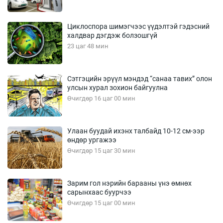
Циклоспора шимэгчээс үүдэлтэй гэдэсний
халдвар дэгдэж болзошгүй
23 цаг 48 мин
Сэтгэцийн эрүүл мэндэд “санаа тавих” олон
улсын хурал зохион байгуулна
Өчигдөр 16 цаг 00 мин
Улаан буудай ихэнх талбайд 10-12 см-ээр
өндөр ургажээ
Өчигдөр 15 цаг 30 мин
Зарим гол нэрийн барааны үнэ өмнөх
сарынхаас буурчээ
Өчигдөр 15 цаг 00 мин