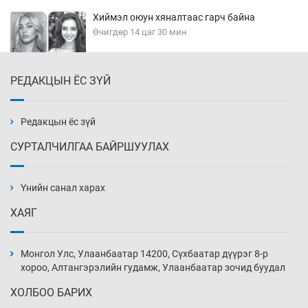
Хиймэл оюун хяналтаас гарч байна
Өчигдөр 14 цаг 30 мин
РЕДАКЦЫН ЁС ЗҮЙ
Эмэгтэйчүүд Бээжин, эрэгтэйчүүд Японд
бэлтгэл базаахаар хилийн дээс алхлаа
Өчигдөр 14 цаг 00 мин
Редакцын ёс зүй
СУРТАЛЧИЛГАА БАЙРШУУЛАХ
АНУ-ын Цэргийн кибер командлалаын
ажилтнууд амиа хорлох явдал эрс
нэмэгджээ
Үнийн санал харах
Өчигдөр 13 цаг 52 мин
ХАЯГ
Монголын шигшээ Хонконгийн багийг ялж,
эхний хожлоо авлаа
Монгол Улс, Улаанбаатар 14200, Сүхбаатар дүүрэг 8-р
Өчигдөр 13 цаг 30 мин
хороо, Алтангэрэлийн гудамж, Улаанбаатар зочид буудал
ХОЛБОО БАРИХ
Техникийн өндөр үзүүлэлттэй агаарын хөлөг