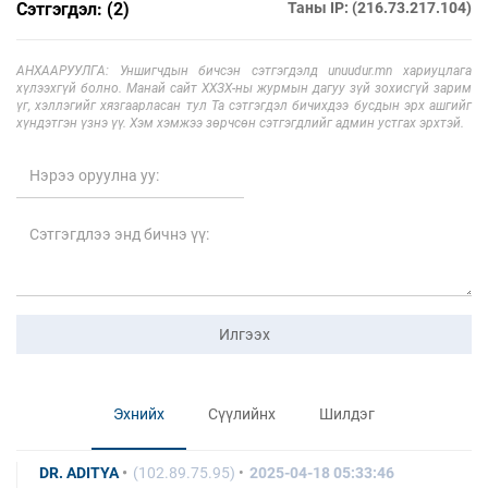
Сэтгэгдэл: (2)
Таны IP: (216.73.217.104)
АНХААРУУЛГА: Уншигчдын бичсэн сэтгэгдэлд unuudur.mn хариуцлага
хүлээхгүй болно. Манай сайт ХХЗХ-ны журмын дагуу зүй зохисгүй зарим
үг, хэллэгийг хязгаарласан тул Та сэтгэгдэл бичихдээ бусдын эрх ашгийг
хүндэтгэн үзнэ үү. Хэм хэмжээ зөрчсөн сэтгэгдлийг админ устгах эрхтэй.
Илгээх
Эхнийх
Сүүлийнх
Шилдэг
DR. ADITYA
(102.89.75.95)
2025-04-18 05:33:46