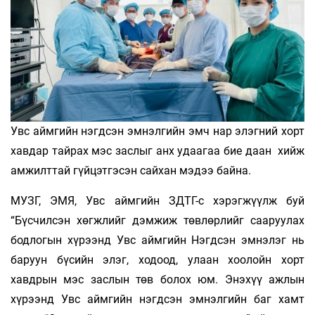
Увс аймгийн нэгдсэн эмнэлгийн эмч нар элэгний хорт
хавдар тайрах мэс заслыг анх удаагаа бие даан хийж
амжилттай гүйцэтгэсэн сайхан мэдээ байна.
МУЗГ, ЭМЯ, Увс аймгийн ЗДТГ-с хэрэгжүүлж буй
“Бүсчилсэн хөгжлийг дэмжиж төвлөрлийг сааруулах
бодлогын хүрээнд Увс аймгийн Нэгдсэн эмнэлэг нь
баруун бүсийн элэг, ходоод, улаан хоолойн хорт
хавдрын мэс заслын төв болох юм. Энэхүү ажлын
хүрээнд Увс аймгийн нэгдсэн эмнэлгийн баг хамт