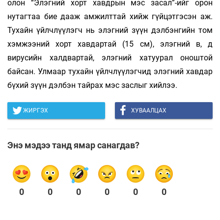
олон “Элэгний хорт хавдрын мэс засал”-ийг орон
нутагтаа бие дааж амжилттай хийж гүйцэтгэсэн аж.
Тухайн үйлчлүүлэгч нь элэгний зүүн дэлбэнгийн том
хэмжээний хорт хавдартай (15 см), элэгний в, д
вирусийн халдвартай, элэгний хатуурал оноштой
байсан. Улмаар тухайн үйлчлүүлэгчид элэгний хавдар
бүхий зүүн дэлбэн тайрах мэс заслыг хийлээ.
ЖИРГЭХ
ХУВААЛЦАХ
Энэ мэдээ танд ямар санагдав?
0
0
0
0
0
0