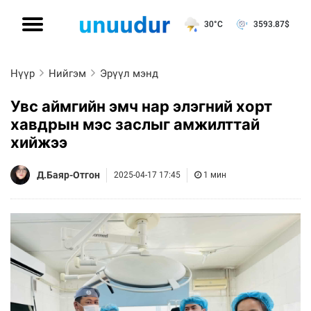
30°C
3593.87
$
Нүүр
Нийгэм
Эрүүл мэнд
Увс аймгийн эмч нар элэгний хорт
хавдрын мэс заслыг амжилттай
хийжээ
Д.Баяр-Отгон
2025-04-17 17:45
1 мин