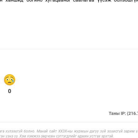
0
Таны IP: (216.
га хүлээхгүй болно. Манай сайт ХХЗХ-ны журмын дагуу зүй зохисгүй зарим үг
эн үзнэ үү. Хэм хэмжээ зөрчсөн сэтгэгдлийг админ устгах эрхтэй.