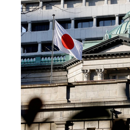
126-гийн НЭГ
Ертөнц
Спорт
Нийгэм
Бөх
Техник технологи
Сагсан бөмбөг
Шинжлэх ухаан
Хөлбөмбөг
Сонин хачин
Олимпын төрөл
Дэлхийн монгол
Тулааны спорт
Олимпын бус төр