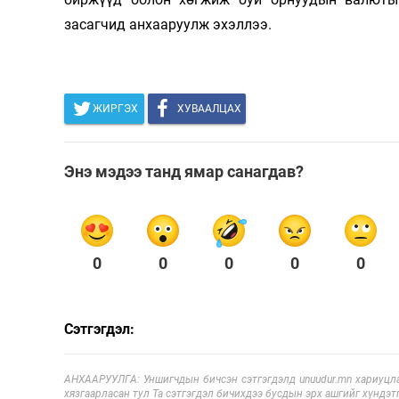
засагчид анхааруулж эхэллээ.
ЖИРГЭХ
ХУВААЛЦАХ
Энэ мэдээ танд ямар санагдав?
0
0
0
0
0
Сэтгэгдэл:
АНХААРУУЛГА: Уншигчдын бичсэн сэтгэгдэлд unuudur.mn хариуцла
хязгаарласан тул Та сэтгэгдэл бичихдээ бусдын эрх ашгийг хүндэтг