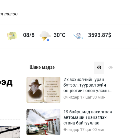
йн төлөө
08/8
30°C
3593.87
$
Соёл урлаг
Шинэ мэдээ
ой хөгжлийн зорилго -
Сонгодог урлаг
ээд
Их зохиолчийн уран
Ардын урлаг
бүтээл, туурвил зүйн
онцлогийг олон улсын
Дүрслэх урлаг
судлаачид хэлэлцлээ
Өчигдөр 17 цаг 30 мин
Өв соёл
таг
Кино урлаг
19 байршилд цахилгаан
автомашин цэнэглэх
 орчин
Цирк
станц байгууллаа
ол
Өчигдөр 17 цаг 00 мин
Рок поп, хип хоп
энд