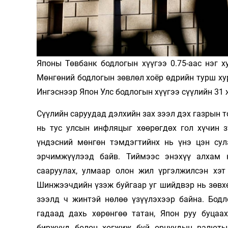
Олимп 2024
Японы Төвбанк бодлогын хүүгээ 0.75-аас нэг 
Мөнгөний бодлогын зөвлөл хоёр өдрийн турш ху
Ингэснээр Япон Улс бодлогын хүүгээ сүүлийн 31
Сүүлийн саруудад дэлхийн зах зээл дэх газрын т
нь тус улсын инфляцыг хөөрөгдөх гол хүчин 
үндэсний мөнгөн тэмдэгтийнх нь үнэ цэн сул
эрчимжүүлээд байв. Тиймээс энэхүү алхам 
сааруулах, улмаар олон жил үргэлжилсэн хэт
Шинжээчдийн үзэж буйгаар уг шийдвэр нь зөвхө
зээлд ч жинтэй нөлөө үзүүлэхээр байна. Бодл
гадаад дахь хөрөнгөө татан, Япон руу буцаа
биржүүд болон хөгжиж буй орнуудын валюты