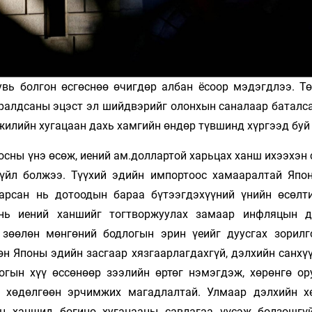
хувь болгон өсгөснөө өчигдөр албан ёсоор мэдэгдлээ. Т
ралдсаны эцэст эл шийдвэрийг олонхын саналаар баталса
 жилийн хугацаан дахь хамгийн өндөр түвшинд хүргээд буй
осны үнэ өсөж, иений ам.доллартой харьцах ханш ихээхэн
зүйл болжээ. Түүхий эдийн импортоос хамааралтай Япо
арсан нь дотоодын бараа бүтээгдэхүүний үнийн өсөлт
нь иений ханшийг тогтворжуулах замаар инфляцын 
 зөөлөн мөнгөний бодлогын эрин үеийг дуусгах зорилг
н Японы эдийн засгаар хязгаарлагдахгүй, дэлхийн санхүү
огын хүү өссөнөөр зээлийн өртөг нэмэгдэж, хөрөнгө ор
х хөдөлгөөн эрчимжих магадлалтай. Улмаар дэлхийн х
н ханшид богино хугацааны савлагаа үүсэж болзошгү