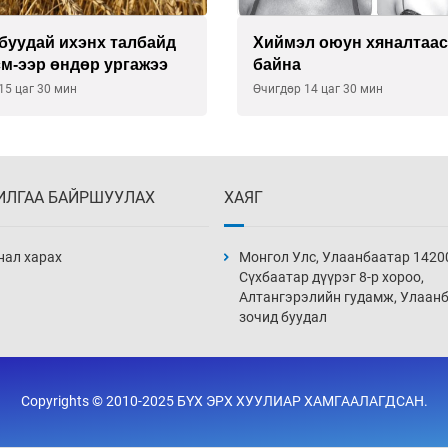
буудай ихэнх талбайд
Хиймэл оюун хяналтаас
см-ээр өндөр ургажээ
байна
15 цаг 30 мин
Өчигдөр 14 цаг 30 мин
ИЛГАА БАЙРШУУЛАХ
ХАЯГ
нал харах
Монгол Улс, Улаанбаатар 1420
Сүхбаатар дүүрэг 8-р хороо,
Алтангэрэлийн гудамж, Улаан
зочид буудал
Copyrights © 2010-2025 БҮХ ЭРХ ХУУЛИАР ХАМГААЛАГДСАН.