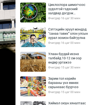
Урлагтай яриа
Циклоспора шимэгчээс
өрчил
үүдэлтэй гэдэсний
халдвар дэгдэж
энд-Эрхэм баян
болзошгүй
Өчигдөр 16 цаг 30 мин
Сэтгэцийн эрүүл мэндэд
“санаа тавих” олон улсын
хүний үг
хурал зохион байгуулна
Өчигдөр 16 цаг 00 мин
Улаан буудай ихэнх
талбайд 10-12 см-ээр
ага
Бусад
өндөр ургажээ
Өчигдөр 15 цаг 30 мин
Фото
сурвалжлагч
Видео
Зарим гол нэрийн
Инфографик
барааны үнэ өмнөх
сарынхаас буурчээ
Санал асуулга
Өчигдөр 15 цаг 00 мин
Хиймэл оюун хяналтаас