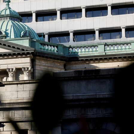
Ханш
Хэрэг з
Эрэлттэй мэдээ
Эрүүл м
Хууль ёс
Хүмүүс
Албаны 
Бусад
Life style
Ярилцл
Зөвлөгөө
Хоймор
Өнөөдрийн тухай
Уншигч-
өл