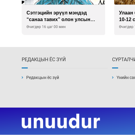
Сэтгэцийн эрүүл мэндэд
Улаан 
р
“санаа тавих” олон улсын
10-12 
хурал зохион байгуулна
Өчигдөр 16 цаг 00 мин
Өчигдөр 
РЕДАКЦЫН ЁС ЗҮЙ
СУРТАЛЧ
Редакцын ёс зүй
Үнийн са