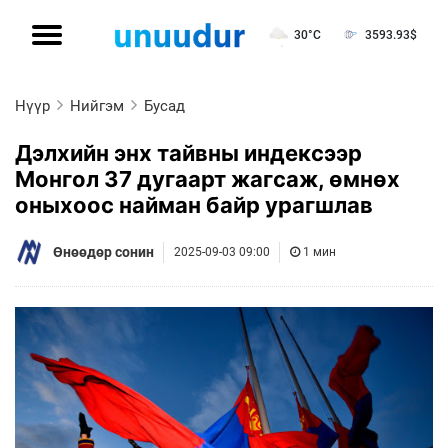
30°C
3593.93
$
Нүүр
Нийгэм
Бусад
Дэлхийн энх тайвны индексээр
Монгол 37 дугаарт жагсаж, өмнөх
оныхоос найман байр урагшлав
Өнөөдөр сонин
2025-09-03 09:00
1 мин