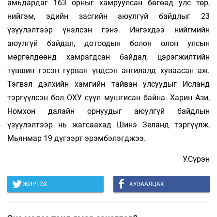
амьдардаг 163 орныг хамруулсан бөгөөд улс төр,
нийгэм, эдийн засгийн аюулгүй байдлыг 23
үзүүлэлтээр үнэлсэн гэнэ. Ингэхдээ нийгмийн
аюулгүй байдал, дотоодын болон олон улсын
мөргөлдөөнд хамрагдсан байдал, цэрэгжилтийн
түвшин гэсэн гурван үндсэн ангилалд хуваасан аж.
Тэгвэл дэлхийн хамгийн тайван улсуудыг Исланд
тэргүүлсэн бол ОХУ сүүл мушгисан байна. Харин Ази,
Номхон далайн орнуудыг аюулгүй байдлын
үзүүлэлтээр нь жагсаахад Шинэ Зеланд тэргүүлж,
Мьянмар 19 дүгээрт эрэмбэлэгджээ.
У.Сүрэн
ЖИРГЭХ
ХУВААЛЦАХ