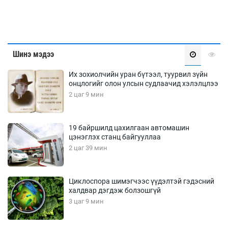
Шинэ мэдээ
Их зохиолчийн уран бүтээл, туурвил зүйн
онцлогийг олон улсын судлаачид хэлэлцлээ
2 цаг 9 мин
19 байршилд цахилгаан автомашин
цэнэглэх станц байгууллаа
2 цаг 39 мин
Циклоспора шимэгчээс үүдэлтэй гэдэсний
халдвар дэгдэж болзошгүй
3 цаг 9 мин