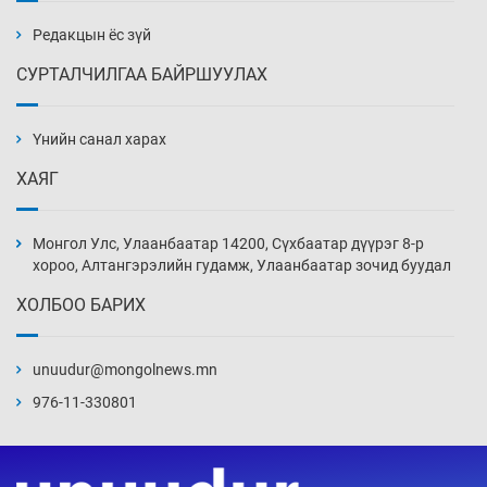
бэлтгэл базаахаар хилийн дээс алхлаа
5 цаг 39 мин
Редакцын ёс зүй
СУРТАЛЧИЛГАА БАЙРШУУЛАХ
АНУ-ын Цэргийн кибер командлалаын
ажилтнууд амиа хорлох явдал эрс
нэмэгджээ
Үнийн санал харах
5 цаг 47 мин
ХАЯГ
Монголын шигшээ Хонконгийн багийг ялж,
эхний хожлоо авлаа
Монгол Улс, Улаанбаатар 14200, Сүхбаатар дүүрэг 8-р
6 цаг 9 мин
хороо, Алтангэрэлийн гудамж, Улаанбаатар зочид буудал
ХОЛБОО БАРИХ
Техникийн өндөр үзүүлэлттэй агаарын хөлөг
худалдан авах хүсэлтээ уламжлав
unuudur@mongolnews.mn
6 цаг 39 мин
976-11-330801
“Шатахууны бус, бодлогын хомсдол
нүүрлээд байна”
7 цаг 9 мин