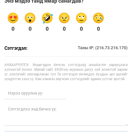
Энэ мэдээ танд ямар санагдав?
0
0
0
0
0
0
Сэтгэгдэл:
Таны IP: (216.73.216.170)
АНХААРУУЛГА: Уншигчдын бичсэн сэтгэгдэлд unuudur.mn хариуцлага
хүлээхгүй болно. Манай сайт ХХЗХ-ны журмын дагуу зүй зохисгүй зарим
үг, хэллэгийг хязгаарласан тул Та сэтгэгдэл бичихдээ бусдын эрх ашгийг
хүндэтгэн үзнэ үү. Хэм хэмжээ зөрчсөн сэтгэгдлийг админ устгах эрхтэй.