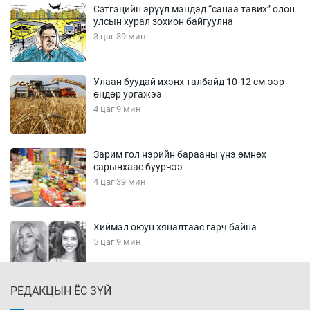
Сэтгэцийн эрүүл мэндэд “санаа тавих” олон
улсын хурал зохион байгуулна
3 цаг 39 мин
Улаан буудай ихэнх талбайд 10-12 см-ээр
өндөр ургажээ
4 цаг 9 мин
Зарим гол нэрийн барааны үнэ өмнөх
сарынхаас буурчээ
4 цаг 39 мин
Хиймэл оюун хяналтаас гарч байна
5 цаг 9 мин
РЕДАКЦЫН ЁС ЗҮЙ
Эмэгтэйчүүд Бээжин, эрэгтэйчүүд Японд