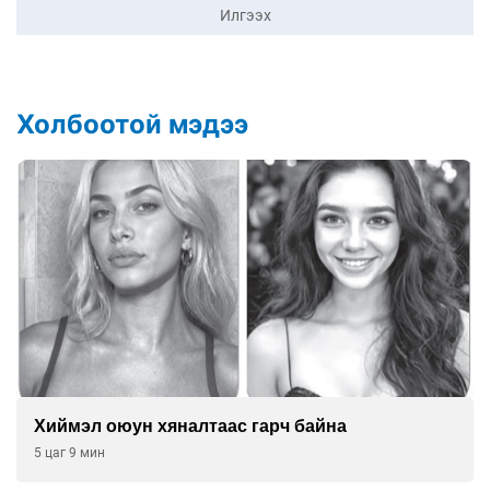
Илгээх
Холбоотой мэдээ
Хиймэл оюун хяналтаас гарч байна
5 цаг 9 мин