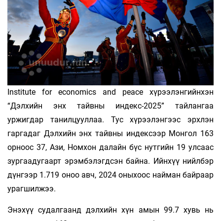
Institute for economics and peace хүрээлэнгийнхэн
“Дэлхийн энх тайвны индекс-2025” тайлангаа
уржигдар танилцууллаа. Тус хүрээлэнгээс эрхлэн
гаргадаг Дэлхийн энх тайвны индексээр Монгол 163
орноос 37, Ази, Номхон далайн бүс нутгийн 19 улсаас
зургаадугаарт эрэмбэлэгдсэн байна. Ийнхүү нийлбэр
дүнгээр 1.719 оноо авч, 2024 оныхоос найман байраар
урагшилжээ.
Энэхүү судалгаанд дэлхийн хүн амын 99.7 хувь нь