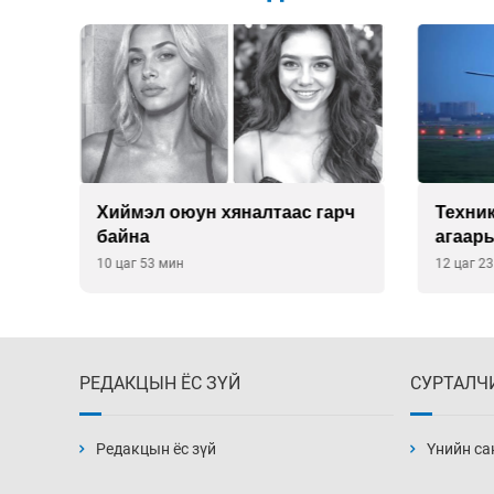
йд
Хиймэл оюун хяналтаас гарч
Техни
э
байна
агаары
хүсэл
10 цаг 53 мин
12 цаг 2
РЕДАКЦЫН ЁС ЗҮЙ
СУРТАЛЧ
Редакцын ёс зүй
Үнийн са