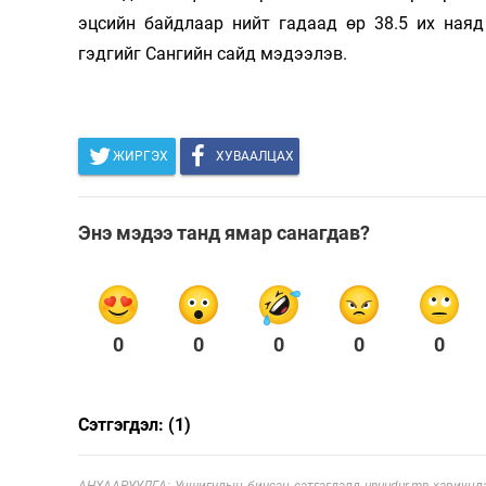
эцсийн байдлаар нийт гадаад өр 38.5 их наяд
гэдгийг Сангийн сайд мэдээлэв.
ЖИРГЭХ
ХУВААЛЦАХ
Энэ мэдээ танд ямар санагдав?
0
0
0
0
0
Сэтгэгдэл: (1)