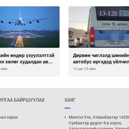
кийн өндөр үзүүлэлттэй
Дөрвөн чиглэлд шөний
н хөлөг худалдан авах
автобус иргэдэд үйлчи
тээ уламжлав
гэв
3 мин
13 цаг 23 мин
ИЛГАА БАЙРШУУЛАХ
ХАЯГ
нал харах
Монгол Улс, Улаанбаатар 1420
Сүхбаатар дүүрэг 8-р хороо,
Алтангэрэлийн гудамж, Улаан