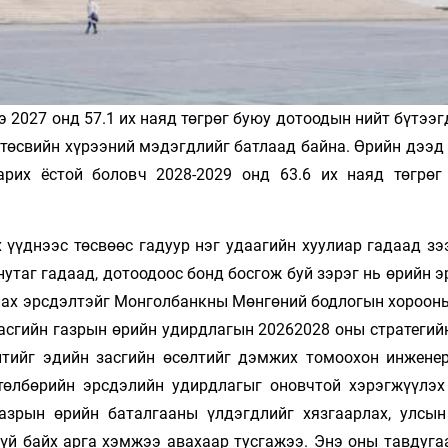
 2027 онд 57.1 их наяд төгрөг буюу дотоодын нийт бүтээ
 төсвийн хүрээний мэдэгдлийг батлаад байна. Өрийн дээд
арих ёстой боловч 2028-2029 онд 63.6 их наяд төгрөг
 үүднээс төсвөөс гадуур нэг удаагийн хуулиар гадаад зэ
утаг гадаад, дотоодоос бонд босгож буй зэрэг нь өрийн 
лах эрсдэлтэйг Монголбанкны Мөнгөний бодлогын хорооны
асгийн газрын өрийн удирдлагын 20262028 оны стратегий
лтийг эдийн засгийн өсөлтийг дэмжих томоохон инжене
 төлбөрийн эрсдэлийн удирдлагыг оновчтой хэрэгжүүлэх
азрын өрийн баталгааны үлдэгдлийг хязгаарлах, улсын
гүй байх арга хэмжээ авахаар тусгажээ. Энэ оны тавдуга