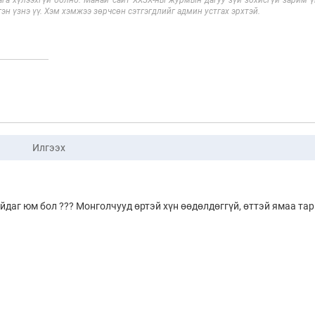
га хүлээхгүй болно. Манай сайт ХХЗХ-ны журмын дагуу зүй зохисгүй зарим үг
эн үзнэ үү. Хэм хэмжээ зөрчсөн сэтгэгдлийг админ устгах эрхтэй.
Илгээх
йдаг юм бол ??? Монголчууд өртэй хүн өөдөлдөггүй, өттэй ямаа та