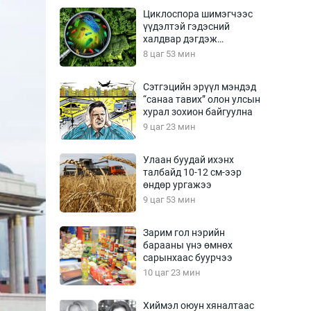
Урлагтай яриа
Циклоспора шимэгчээс
өрчил
үүдэлтэй гэдэсний
халдвар дэгдэж
энд-Эрхэм баян
болзошгүй
8 цаг 53 мин
Сэтгэцийн эрүүл мэндэд
“санаа тавих” олон улсын
хүний үг
хурал зохион байгуулна
9 цаг 23 мин
Улаан буудай ихэнх
талбайд 10-12 см-ээр
ага
Бусад
өндөр ургажээ
9 цаг 53 мин
Фото
сурвалжлагч
Видео
Зарим гол нэрийн
Инфографик
барааны үнэ өмнөх
сарынхаас буурчээ
Санал асуулга
10 цаг 23 мин
Хиймэл оюун хяналтаас