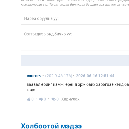
АНХААРУУЛГА: Уншигчдын бичсэн сэтгэгдэлд unuudur.mn хариуцла
хязгаарласан тул Та сэтгэгдэл бичихдээ бусдын эрх ашгийг хүндэтг
сонгогч
(202.9.46.176)
2026-06-16 12:51:44
заавал өрийг нэмж, өрөнд орж байх хэрэгцээ хэнд ба
гэдэг.
0
0
0
Хариулах
Холбоотой мэдээ