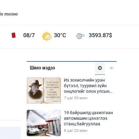
йн төлөө
08/7
30°C
3593.87
$
Соёл урлаг
Шинэ мэдээ
ой хөгжлийн зорилго -
Сонгодог урлаг
Их зохиолчийн уран
Ардын урлаг
бүтээл, туурвил зүйн
онцлогийг олон улсын
Дүрслэх урлаг
судлаачид хэлэлцлээ
7 цаг 53 мин
Өв соёл
таг
Кино урлаг
19 байршилд цахилгаан
автомашин цэнэглэх
 орчин
Цирк
станц байгууллаа
ол
8 цаг 23 мин
Рок поп, хип хоп
энд