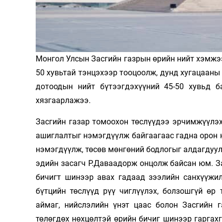
Олимп 2024
Монгол Улсын Засгийн газрын өрийн нийт хэмжээ
50 хувьтай тэнцэхээр тооцоолж, дунд хугацааны
дотоодын нийт бүтээгдэхүүний 45-50 хувьд б
хязгаарлажээ.
Засгийн газар томоохон төслүүдээ эрчимжүүлэх
ашиглалтыг нэмэгдүүлж байгаагаас гадна орон н
нэмэгдүүлж, төсөв мөнгөний бодлогыг алдагдуу
эдийн засагч Р.Даваадорж онцолж байсан юм. З
бичигт шинээр авах гадаад зээлийн санхүүжи
бүтцийн төслүүд рүү чиглүүлэх, болзошгүй өр
аймаг, нийслэлийн үнэт цаас болон Засгийн г
төлөгдөх нөхцөлтэй өрийн бичиг шинээр гаргах