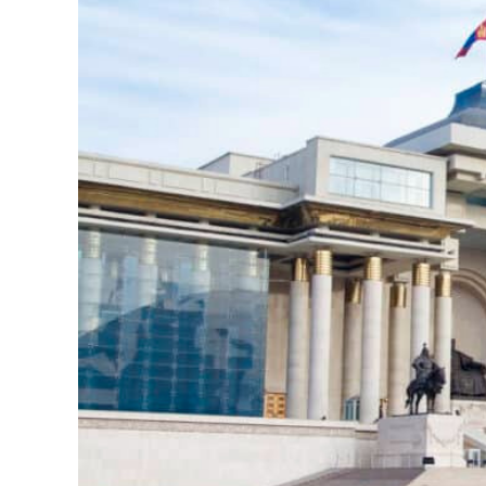
126-гийн НЭГ
Ертөнц
Спорт
Нийгэм
Бөх
Техник технологи
Сагсан бөмбөг
Шинжлэх ухаан
Хөлбөмбөг
Сонин хачин
Олимпын төрөл
Дэлхийн монгол
Тулааны спорт
Олимпын бус төр