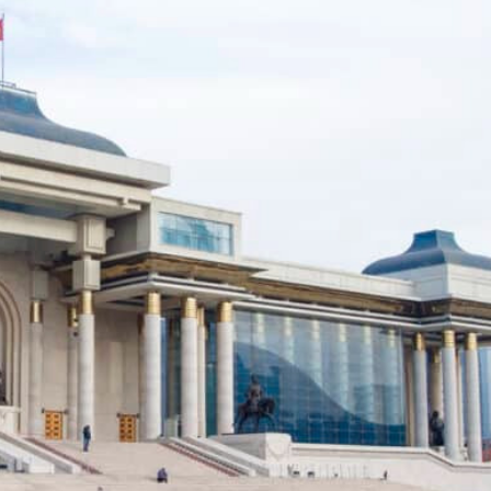
Ханш
Хэрэг з
Эрэлттэй мэдээ
Эрүүл м
Хууль ёс
Хүмүүс
Албаны 
Бусад
Life style
Ярилцл
Зөвлөгөө
Хоймор
Өнөөдрийн тухай
Уншигч-
өл