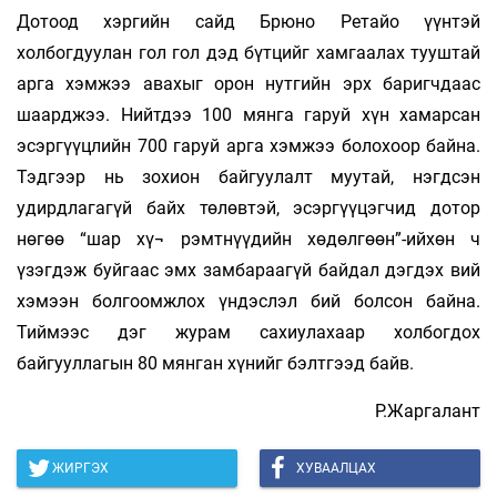
Дотоод хэргийн сайд Брюно Ретайо үүнтэй
холбогдуулан гол гол дэд бүтцийг хамгаалах тууштай
арга хэмжээ авахыг орон нутгийн эрх баригчдаас
шаарджээ. Нийтдээ 100 мянга гаруй хүн хамарсан
эсэргүүцлийн 700 гаруй арга хэмжээ болохоор байна.
Тэдгээр нь зохион байгуулалт муутай, нэгдсэн
удирдлагагүй байх төлөвтэй, эсэргүүцэгчид дотор
нөгөө “шар хү¬ рэмтнүүдийн хөдөлгөөн”-ийхөн ч
үзэгдэж буйгаас эмх замбараагүй байдал дэгдэх вий
хэмээн болгоомжлох үндэслэл бий болсон байна.
Тиймээс дэг журам сахиулахаар холбогдох
байгууллагын 80 мянган хүнийг бэлтгээд байв.
Р.Жаргалант
ЖИРГЭХ
ХУВААЛЦАХ