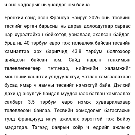
ч энэ чадварыг нь үнэлдэг юм байна.
Ерөнхий сайд асан Франсуа Байруг 2026 оны төсвийн
төслийг өргөн барьсны нь дараа долоодугаар сараас
цар хүрээтэйхэн бойкотод уриалаад эхэлсэн байдаг.
Урьд нь 40 тэрбум евро гэж төлөвлөж байсан төсвийн
хэмнэлтээ эрх баригчид 43.8 тэрбум болгохоор
шийдсэн байсан юм. Сайд нарын танхимын
төлөвлөгөөгөөр тэтгэвэр, нийгмийн халамжийг
мөнгөний ханштай уялдуулахгүй, Батлан хамгаалахаас
бусад ямар ч яамны төсвийг нэмэхгүй байв. Дэлхий
дахинд аюулгүй байдал муудсанаас батлан хамгаалах
салбарт 3.5 тэрбум евро нэмж хуваарилахаар
төлөвлөсөн байлаа. Төсвийн хомсдолыг багасгахын
тулд францчууд илүү ажиллах хэрэгтэй гэж Байру
мэдэгдэв. Тэгээд баярын хоёр ч өдрийг ажлынх