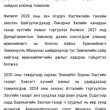
сайдын албанд томилов.
Филипп 2020 оны зун огцорч Кастексийн танхим
эмхлэн байгуулагдахад Лекорню Хилийн чанадын
газар нутгийн яамыг тэргүүлэх болжээ. 2021 онд
Департаментын Зөвлөлд дахин сонгогдож улмаар
ерөнхийлөгч нь болсон байна. Ерөнхийлөгч
Эммануэль Макроны шийдвэрээр тус Зөвлөлийн сайд
хийгээд ерөнхийлөгчийн ажлыг хавсран гүйцэтгэх
болжээ.
2020 оны тавдугаар сараас Элизабет Борны Засгийн
газарт Зэвсэгт хүчний яамыг нь удирдахаар
томилогдов. 2024 оны эхнээс Атталийн тэргүүлсэн
Засгийн газарт энэ суудлаа хадгалан үлдэв. Есдүгээр
сард Барньегийн Засгын газар ч суудлыг нь өөр хүнд
өгсөнгүй. Арванхоёрдугаар сард Франсуа Байру