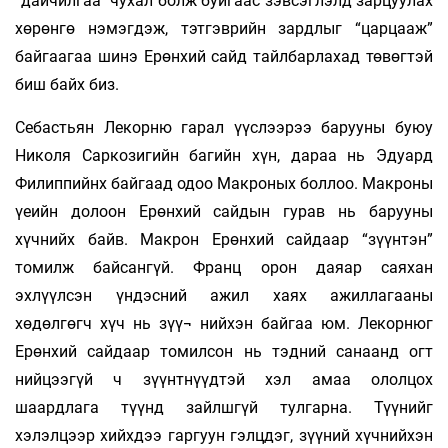
“дайчилгаа” чухал болж буйгаас зэвсэглэлд зарцуулах
хөрөнгө нэмэгдэж, тэтгэврийн зардлыг “царцааж”
байгаагаа шинэ Ерөнхий сайд тайлбарлахад төвөгтэй
биш байх биз.
Себастьян Лекорню гарал үүслээрээ барууны буюу
Николя Саркозигийн багийн хүн, дараа нь Эдуард
Филиппийнх байгаад одоо Макроных боллоо. Макроны
үеийн долоон Ерөнхий сайдын гурав нь барууны
хүчнийх байв. Макрон Ерөнхий сайдаар “зүүнтэн”
томилж байсангүй. Франц орон даяар саяхан
эхлүүлсэн үндэсний ажил хаях ажиллагааны
хөдөлгөгч хүч нь зүү¬ нийхэн байгаа юм. Лекорнюг
Ерөнхий сайдаар томилсон нь тэдний санаанд огт
нийцээгүй ч зүүнтнүүдтэй хэл амаа ололцох
шаардлага түүнд зайлшгүй тулгарна. Түүнийг
хэлэлцээр хийхдээ гаргуун гэлцдэг, зүүний хүчнийхэн