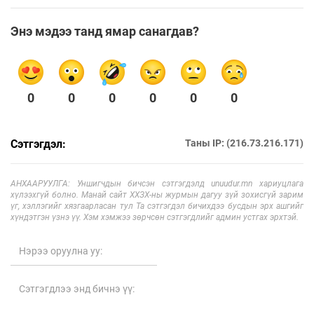
Энэ мэдээ танд ямар санагдав?
0
0
0
0
0
0
Сэтгэгдэл:
Таны IP: (216.73.216.171)
АНХААРУУЛГА: Уншигчдын бичсэн сэтгэгдэлд unuudur.mn хариуцлага
хүлээхгүй болно. Манай сайт ХХЗХ-ны журмын дагуу зүй зохисгүй зарим
үг, хэллэгийг хязгаарласан тул Та сэтгэгдэл бичихдээ бусдын эрх ашгийг
хүндэтгэн үзнэ үү. Хэм хэмжээ зөрчсөн сэтгэгдлийг админ устгах эрхтэй.