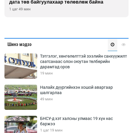
дата төв байгуулахаар төлөвлөж байна
1 цаг 49 мин
Шинэ мэдээ
Тэтгэлэг, хөнгөлөлттэй зээлийн санхүүжилт
саатсанаас олон оюутан төлбөрийн
дарамтад оров
19 мин
Налайх дүүргийнхэн хошой аваргаар
шалгарлаа
49 мин
БНСУ-д хэт халсны улмаас 19 хүн нас
баржээ
1 цаг 19 мин