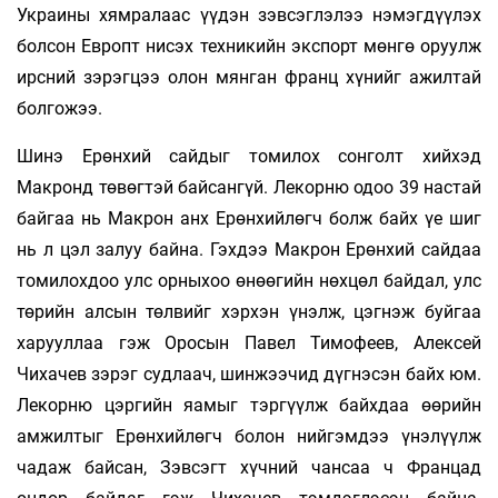
Украины хямралаас үүдэн зэвсэглэлээ нэмэгдүүлэх
болсон Европт нисэх техникийн экспорт мөнгө оруулж
ирсний зэрэгцээ олон мянган франц хүнийг ажилтай
болгожээ.
Шинэ Ерөнхий сайдыг томилох сонголт хийхэд
Макронд төвөгтэй байсангүй. Лекорню одоо 39 настай
байгаа нь Макрон анх Ерөнхийлөгч болж байх үе шиг
нь л цэл залуу байна. Гэхдээ Макрон Ерөнхий сайдаа
томилохдоо улс орныхоо өнөөгийн нөхцөл байдал, улс
төрийн алсын төлвийг хэрхэн үнэлж, цэгнэж буйгаа
харууллаа гэж Оросын Павел Тимофеев, Алексей
Чихачев зэрэг судлаач, шинжээчид дүгнэсэн байх юм.
Лекорню цэргийн яамыг тэргүүлж байхдаа өөрийн
амжилтыг Ерөнхийлөгч болон нийгэмдээ үнэлүүлж
чадаж байсан, Зэвсэгт хүчний чансаа ч Францад