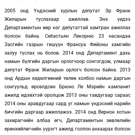
2005 онд Үндэсний хурлын депутат Эр Франк
Жиларын туслахаар ажиллав. Энэ үедээ
Департаментын өөр нэг депутаттай хамтран ажиллах
болсон байна. Себастьян Лекорню 23 насандаа
Засгийн газрын гишүүн Франсуа Фийоны хамгийн
залуу туслах нь болов. 2014 онд Департамент дахь
намын бүлгийн даргын орлогчоор сонгогдож, улмаар
депутат Франк Жилaрын орлогч болсон байна. 2013
онд Ардын хөдөлгөөний төлөө холбоо намын даргын
сонгуульд өрсөлдсөн Брюно Ле Мэрийн кампанит
ажилд идэвхтэй оролцож 2013 оны тавдугаар сараас
2014 оны аравдугаар сард уг намын үндэсний нарийн
бичгийн даргаар ажиллажээ. 2014 онд Вернон хотын
захирагчийн албаа өгч, Департаментын зөвлөлийн
ерөнхийлөгчийн үүрэгт ажилд голлон анхаарах болсон