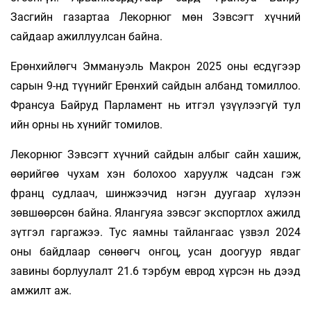
Засгийн газартаа Лекорнюг мөн Зэвсэгт хүчний
сайдаар ажиллуулсан байна.
Ерөнхийлөгч Эммануэль Макрон 2025 оны есдүгээр
сарын 9-нд түүнийг Ерөнхий сайдын албанд томиллоо.
Франсуа Байруд Парламент нь итгэл үзүүлээгүй тул
ийн орны нь хүнийг томилов.
Лекорнюг Зэвсэгт хүчний сайдын албыг сайн хашиж,
өөрийгөө чухам хэн болохоо харуулж чадсан гэж
франц судлаач, шинжээчид нэгэн дуугаар хүлээн
зөвшөөрсөн байна. Ялангуяа зэвсэг экспортлох ажилд
зүтгэл гаргажээ. Тус яамны тайлангаас үзвэл 2024
оны байдлаар сөнөөгч онгоц, усан доогуур явдаг
завины борлуулалт 21.6 тэрбум еврод хүрсэн нь дээд
амжилт аж.