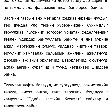
болгох санал дэвшүүлсний дотор тавдугаар сарын 8-
нд тэмдэглэдэг фашизмыг ялсан баяр орсон байна.
Засгийн газрын энэ мэт арга хэмжээ франц¬ чуудыг,
тэр дундаа улс төрийн хүрээнийхний бухимдлыг
төрүүлжээ. “Бүхнийг зогсооё” уриатай хөдөлгөөнийг
төвлөн удирдах байгууллага байхгүй ч янз бүрийн
ажил, мэргэжлийн хүмүүс, үйлдвэр, нийтийн тээвэр,
эрүүлийг хамгаалах салбарын ажилчин, ажилтнууд,
фермийн аж ахуй эрхлэгчид, цэвэрлэгчид, оюутнууд,
ахлах ангийн сурагчид ч түүнд нэгдэхээр шийдсэн
байна.
Түүнчлэн нефть баазууд, их сургуулиуд, ложистикийн
төвүүд, нисэх онгоц, галт тэрэгний буудлуудыг
хамруулж “Эдийн засгийн бүслэлт” хийхээр ч
төлөвлөсөн байна.