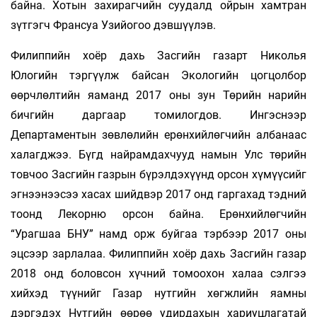
байна. Хотын захирагчийн суудалд ойрын хамтран
зүтгэгч Франсуа Узийогоо дэвшүүлэв.
Филиппийн хоёр дахь Засгийн газарт Николья
Юлогийн тэргүүлж байсан Экологийн цогцолбор
өөрчлөлтийн яаманд 2017 оны зун Төрийн нарийн
бичгийн даргаар томилогдов. Ингэснээр
Департаментын зөвлөлийн ерөнхийлөгчийн албанаас
халагджээ. Бүгд найрамдахчууд намын Улс төрийн
товчоо Засгийн газрын бүрэлдэхүүнд орсон хүмүүсийг
эгнээнээсээ хасах шийдвэр 2017 онд гаргахад тэдний
тоонд Лекорню орсон байна. Ерөнхийлөгчийн
“Урагшаа БНУ” намд орж буйгаа тэрбээр 2017 оны
эцсээр зарлалаа. Филиппийн хоёр дахь Засгийн газар
2018 онд боловсон хүчний томоохон халаа сэлгээ
хийхэд түүнийг Газар нутгийн хөгжлийн яамны
дэргэдэх Нутгийн өөрөө удирдахын хариуцлагатай