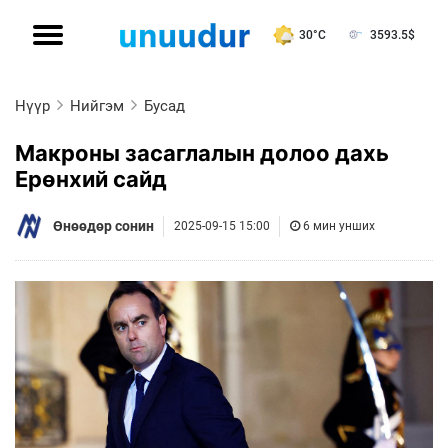
30°C
3593.5
$
Нүүр
Нийгэм
Бусад
Макроны засаглалын долоо дахь
Ерөнхий сайд
Өнөөдөр сонин
2025-09-15 15:00
6 мин унших