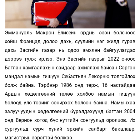
Эммануэль Макрон Елисейн ордны эзэн болсноос
хойш Францад долоо дахь, сүүлийн нэг жилд гурав
дахь Засгийн газар нь одоо эмхлэн байгуулагдах
дээрээ тулж ирлээ. Энэ Засгийн газрыг 2022 оноос
Батлан хамгаалахын сайдаар ажиллаж байсан Сэргэн
мандал намын гишүүн Себастьян Лекорню толгойлох
болж байна. Тэрбээр 1986 онд төрж, 16 настайдаа
Ардын хөдөлгөөний төлөө холбоо намын гишүүн
болоод улс төрийг сонирхох болсон байна. Намынхаа
залуучуудын хөдөлгөөний бүрэлдэхүүнд багтан 2004
онд Вернон хотод бүс нутгийн сонгуульд оролцов. Их
сургуульд сурч хүний эрхийн салбарт бакалавр,
магистрын зэрэгтэй болжээ.