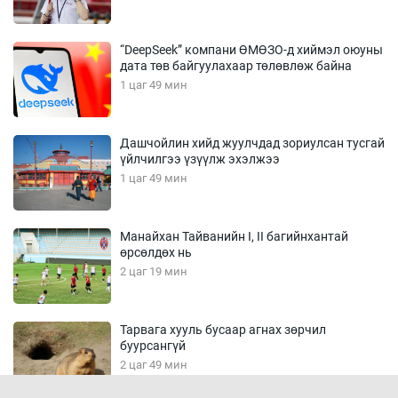
“DeepSeek” компани ӨМӨЗО-д хиймэл оюуны
дата төв байгуулахаар төлөвлөж байна
1 цаг 49 мин
Дашчойлин хийд жуулчдад зориулсан тусгай
үйлчилгээ үзүүлж эхэлжээ
1 цаг 49 мин
Манайхан Тайванийн I, II багийнхантай
өрсөлдөх нь
2 цаг 19 мин
Тарвага хууль бусаар агнах зөрчил
буурсангүй
2 цаг 49 мин