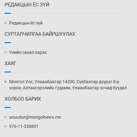
РЕДАКЦЫН ЁС ЗҮЙ
Х.Улам-Өрнөх байр урагшилж, долоод
жагсжээ
3 цаг 19 мин
Редакцын ёс зүй
СУРТАЛЧИЛГАА БАЙРШУУЛАХ
Ж.Лхагвабат өсвөр үеийнхний ДАШТ-ийг
дэнсэлнэ
Үнийн санал харах
3 цаг 49 мин
ХАЯГ
Иран тэсэж үлдсэн ч удаан хугацаанд хүнд
үеийг туулна
Монгол Улс, Улаанбаатар 14200, Сүхбаатар дүүрэг 8-р
4 цаг 19 мин
хороо, Алтангэрэлийн гудамж, Улаанбаатар зочид буудал
ХОЛБОО БАРИХ
Боловсролын зээлийн сангаар гадаадад
суралцагчдын амьжиргааны зардлын
хэмжээг шинэчлэн тогтоох нь
unuudur@mongolnews.mn
4 цаг 49 мин
976-11-330801
Монголын баг Абу Дабид медалийн хур