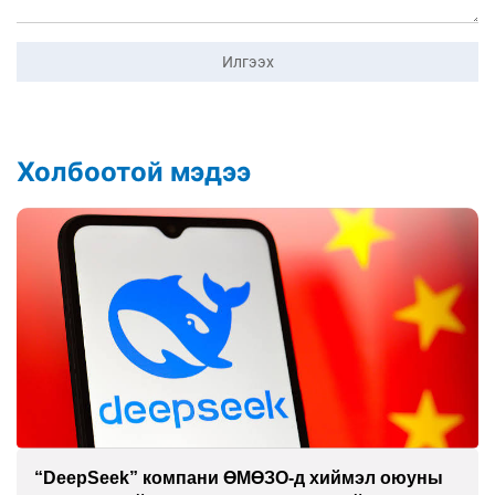
Илгээх
Холбоотой мэдээ
“DeepSeek” компани ӨМӨЗО-д хиймэл оюуны