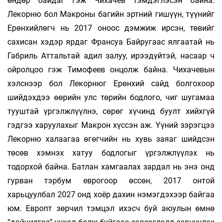
өндөр байдаг гэж Чихачев тэмдэглэсэн байна.
Лекорню бол Макроны багийн эртний гишүүн, түүнийг
Ерөнхийлөгч нь 2017 оноос дэмжиж ирсэн, төвийг
сахисан хэдэр ярдаг Франсуа Байругаас ялгаатай нь
Габриль Аттальтай адил залуу, ирээдүйтэй, насаар ч
ойролцоо гэж Тимофеев онцолж байна. Чихачевын
хэлснээр бол Лекорнюг Ерөнхий сайд болгохоор
шийдэхдээ өөрийн улс төрийн бодлого, чиг шугамаа
тууштай үргэлжлүүлнэ, сөрөг хүчинд буулт хийхгүй
гэдгээ харуулахыг Макрон хүссэн аж. Үүний зэрэгцээ
Лекорню халаагаа өгөгчийн нь хувь заяаг шийдсэн
төсөв хэмнэх хатуу бодлогыг үргэлжлүүлэх нь
тодорхой байна. Батлан хамгаалах зардал нь энэ онд
гурван тэрбум еврогоор өссөн, 2017 онтой
харьцуулбал 2027 онд хоёр дахин нэмэгдэхээр байгаа
юм. Европт зөрчил тэмцэл ихэсч буй аюулын өмнө