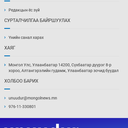
жагсжээ
13 цаг 12 мин
Редакцын ёс зүй
СУРТАЛЧИЛГАА БАЙРШУУЛАХ
Ж.Лхагвабат өсвөр үеийнхний ДАШТ-ийг
дэнсэлнэ
Үнийн санал харах
13 цаг 42 мин
ХАЯГ
Иран тэсэж үлдсэн ч удаан хугацаанд хүнд
үеийг туулна
Монгол Улс, Улаанбаатар 14200, Сүхбаатар дүүрэг 8-р
14 цаг 12 мин
хороо, Алтангэрэлийн гудамж, Улаанбаатар зочид буудал
ХОЛБОО БАРИХ
Боловсролын зээлийн сангаар гадаадад
суралцагчдын амьжиргааны зардлын
хэмжээг шинэчлэн тогтоох нь
unuudur@mongolnews.mn
14 цаг 42 мин
976-11-330801
Монголын баг Абу Дабид медалийн хур
буулгаж байна
15 цаг 12 мин