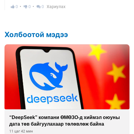
0
0
0
Хариулах
Холбоотой мэдээ
“DeepSeek” компани ӨМӨЗО-д хиймэл оюуны
дата төв байгуулахаар төлөвлөж байна
11 цаг 42 мин