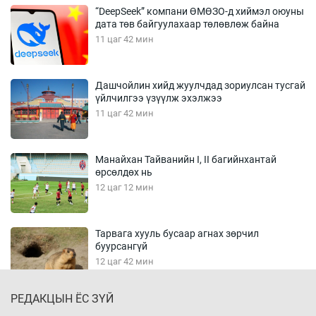
“DeepSeek” компани ӨМӨЗО-д хиймэл оюуны
дата төв байгуулахаар төлөвлөж байна
11 цаг 42 мин
Дашчойлин хийд жуулчдад зориулсан тусгай
үйлчилгээ үзүүлж эхэлжээ
11 цаг 42 мин
Манайхан Тайванийн I, II багийнхантай
өрсөлдөх нь
12 цаг 12 мин
Тарвага хууль бусаар агнах зөрчил
буурсангүй
12 цаг 42 мин
РЕДАКЦЫН ЁС ЗҮЙ
Х.Улам-Өрнөх байр урагшилж, долоод