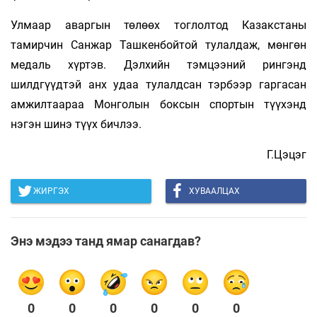
Улмаар аваргын төлөөх тоглолтод Казакстаны
тамирчин Санжар Ташкенбойтой тулалдаж, мөнгөн
медаль хүртэв. Дэлхийн тэмцээний рингэнд
шилдгүүдтэй анх удаа тулалдсан тэрбээр гаргасан
амжилтаараа Монголын боксын спортын түүхэнд
нэгэн шинэ түүх бичлээ.
Г.Цэцэг
ЖИРГЭХ
ХУВААЛЦАХ
Энэ мэдээ танд ямар санагдав?
0
0
0
0
0
0