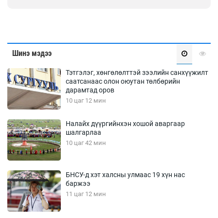
Шинэ мэдээ
Тэтгэлэг, хөнгөлөлттэй зээлийн санхүүжилт
саатсанаас олон оюутан төлбөрийн
дарамтад оров
10 цаг 12 мин
Налайх дүүргийнхэн хошой аваргаар
шалгарлаа
10 цаг 42 мин
БНСУ-д хэт халсны улмаас 19 хүн нас
баржээ
11 цаг 12 мин