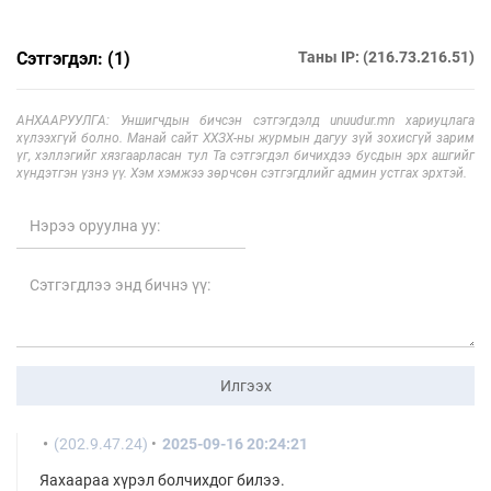
Сэтгэгдэл: (1)
Таны IP: (216.73.216.51)
АНХААРУУЛГА: Уншигчдын бичсэн сэтгэгдэлд unuudur.mn хариуцлага
хүлээхгүй болно. Манай сайт ХХЗХ-ны журмын дагуу зүй зохисгүй зарим
үг, хэллэгийг хязгаарласан тул Та сэтгэгдэл бичихдээ бусдын эрх ашгийг
хүндэтгэн үзнэ үү. Хэм хэмжээ зөрчсөн сэтгэгдлийг админ устгах эрхтэй.
Илгээх
(202.9.47.24)
2025-09-16 20:24:21
Яахаараа хүрэл болчихдог билээ.