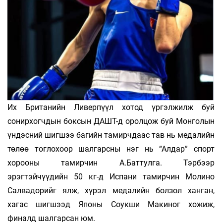
Их Британийн Ливерпүүл хотод үргэлжилж буй
сонирхогчдын боксын ДАШТ-д оролцож буй Монголын
үндэсний шигшээ багийн тамирчдаас тав нь медалийн
төлөө тоглохоор шалгарсны нэг нь “Алдар” спорт
хорооны тамирчин А.Баттулга. Тэрбээр
эрэгтэйчүүдийн 50 кг-д Испани тамирчин Молино
Салвадорийг ялж, хүрэл медалийн болзол ханган,
хагас шигшээд Японы Соукши Макиног хожиж,
финалд шалгарсан юм.