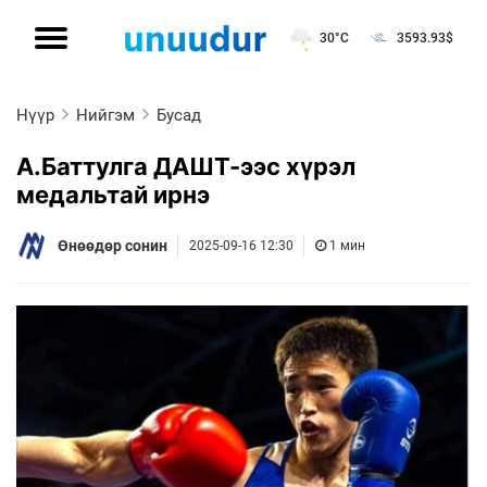
30°C
3593.93
$
Нүүр
Нийгэм
Бусад
А.Баттулга ДАШТ-ээс хүрэл
медальтай ирнэ
Өнөөдөр сонин
2025-09-16 12:30
1 мин