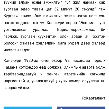
түүний албан ёсны амжилтыг “54 жил найман сар
зургаан өдөр таван цаг 32 минут 20 секунд” гэж
бүртгэж авчээ. Энэ амжилтыг хэзээ нэгэн цагт хэн
нэгэн эвдэнэ гэж үү. Канакүри өөрөө “Энэ маш урт
үргэлжилсэн уралдаан. Бариандорохзамдаа би
гэрлэж, зургаан хүүхэдтэй, олон арван ач, зээтэй
болсон” хэмээн хэвлэлийн бага хурал дээр хэлээд
инээсэн гэдэг.
Канакүри 1980-ад оны эхээр 92 насандаа төрөлх
Тамана хотхондоо өөд болжээ. Олимпын аварга болж
тэрбээрчадаагүй ч хөнгөн атлетикийн хөгжилд
наргиантай ч, үнэлэгдэхүйц хувь нэмэр оруулсан нь
гарцаагүй юм.
Р.Жаргалант