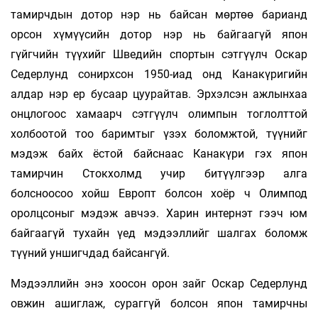
тамирчдын дотор нэр нь байсан мөртөө барианд
орсон хүмүүсийн дотор нэр нь байгаагүй япон
гүйгчийн түүхийг Шведийн спортын сэтгүүлч Оскар
Седерлунд сонирхсон 1950-иад онд Канакүригийн
алдар нэр ер бусаар цуурайтав. Эрхэлсэн ажлынхаа
онцлогоос хамаарч сэтгүүлч олимпын тоглолттой
холбоотой тоо баримтыг үзэх боломжтой, түүнийг
мэдэж байх ёстой байснаас Канакүри гэх япон
тамирчин Стокхолмд учир битүүлгээр алга
болсноосоо хойш Европт болсон хоёр ч Олимпод
оролцсоныг мэдэж авчээ. Харин интернэт гээч юм
байгаагүй тухайн үед мэдээллийг шалгах боломж
түүний уншигчдад байсангүй.
Мэдээллийн энэ хоосон орон зайг Оскар Седерлунд
овжин ашиглаж, сураггүй болсон япон тамирчны