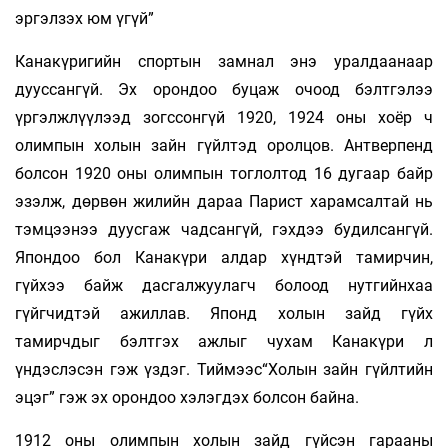
эргэлзэх юм үгүй”
Канакүригийн спортын замнал энэ уралдаанаар
дууссангүй. Эх орондоо буцаж очоод бэлтгэлээ
үргэлжлүүлээд зогссонгүй 1920, 1924 оны хоёр ч
олимпын холын зайн гүйлтэд оролцов. Антверпенд
болсон 1920 оны олимпын тоглолтод 16 дугаар байр
эзэлж, дөрвөн жилийн дараа Парист харамсалтай нь
тэмцээнээ дуусгаж чадсангүй, гэхдээ будилсангүй.
Япондоо бол Канакүри алдар хүндтэй тамирчин,
гүйхээ байж дасгалжуулагч болоод нутгийнхаа
гүйгчидтэй ажиллав. Японд холын зайд гүйх
тамирчдыг бэлтгэх ажлыг чухам Канакүри л
үндэслэсэн гэж үздэг. Тиймээс“Холын зайн гүйлтийн
эцэг” гэж эх орондоо хэлэгдэх болсон байна.
1912 оны олимпын холын зайд гүйсэн гарааны