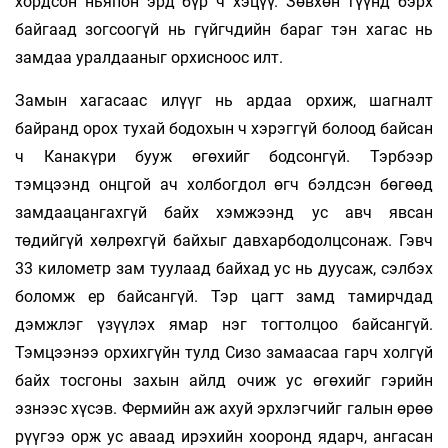
хордсон ньяпон эрд бүр ч хэцүү. Зөвхөн түүнд бэрх
байгаад зогсоогүй нь гүйгчдийн бараг тэн хагас нь
замдаа уралдааныг орхисноос илт.
Замын хагасаас илүүг нь ардаа орхиж, шагналт
байранд орох тухай бодохын ч хэрэггүй болоод байсан
ч Канакүри бууж өгөхийг бодсонгүй. Тэрбээр
тэмцээнд онцгой ач холбогдол өгч бэлдсэн бөгөөд
замдаацангахгүй байх хэмжээнд ус авч явсан
төдийгүй хөлрөхгүй байхыг давхарбодолцсонаж. Гэвч
33 километр зам туулаад байхад ус нь дуусаж, сэлбэх
боломж ер байсангүй. Тэр цагт замд тамирчдад
дэмжлэг үзүүлэх ямар нэг тогтолцоо байсангүй.
Тэмцээнээ орхихгүйн тулд Сизо замаасаа гарч холгүй
байх тосгоны захын айлд очиж ус өгөхийг гэрийн
эзнээс хүсэв. Фермийн аж ахуй эрхлэгчийг галын өрөө
рүүгээ орж ус аваад ирэхийн хооронд ядарч, ангасан