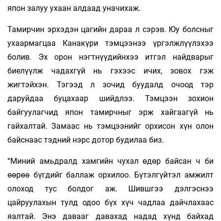
япон залуу ухаан алдаад уначихаж.
Тамирчин эрхэдэн цагийн дараа л сэрэв. Юу болсныг
ухаармагцаа Канакүри тэмцээнээ үргэлжлүүлэхээ
болив. Эх орон нэгтнүүдийнхээ итгэл найдварыг
биелүүлж чадахгүй нь гэхээс ичих, зовох гэж
жигтэйхэн. Тэгээд л зочид буудалд очоод тэр
даруйдаа буцахаар шийдлээ. Тэмцээн зохион
байгуулагчид япон тамирчныг эрж хайгаагүй нь
гайхалтай. Замаас нь тэмцээнийг орхисон хүн олон
байснаас тэдний нэрс дотор будилаа биз.
“Миний амьдралд хамгийн чухал өдөр байсан ч би
өөрөө бүгдийг баллаж орхилоо. Бүтэлгүйтэл амжилт
олоход тус болдог аж. Шившгээ дэлгэснээ
цайруулахын тулд одоо бүх хүч чадлаа дайчлахаас
яалтай. Энэ давааг давахад надад хүнд байхад