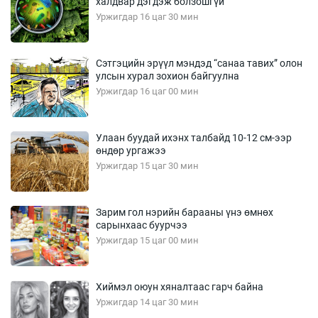
халдвар дэгдэж болзошгүй
Уржигдар 16 цаг 30 мин
Сэтгэцийн эрүүл мэндэд “санаа тавих” олон
улсын хурал зохион байгуулна
Уржигдар 16 цаг 00 мин
Улаан буудай ихэнх талбайд 10-12 см-ээр
өндөр ургажээ
Уржигдар 15 цаг 30 мин
Зарим гол нэрийн барааны үнэ өмнөх
сарынхаас буурчээ
Уржигдар 15 цаг 00 мин
Хиймэл оюун хяналтаас гарч байна
Уржигдар 14 цаг 30 мин