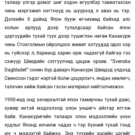
талаар үлгэр домог шиг хэдэн өгүүлбэр тавиатахсан
чинь мэргэжил нэгтнүүд нь шүүрээд л авах нь тэр.
Дэлхийн II дайнд Япон бууж өгчихөөд байхад алс
холын арлууд дээр тулалдсаар байсан япон
цэргүүдийн тухай түүх дээр түшиглэн нөгөө Канакүри
чинь Стохголмын ойролцоох жижиг хотуудад одоо хэр
нь гүйсээр л, барианд харин орж чадахгүй байгаа гэх
сэжүүр Шведийн сэтгүүлчид цацаж орхив. “Svenska
Dagbladet” сонин бүр даварч Канакүри Шведэд үлдээд
Свенссон гэдэг нэртэй болж цэцэрлэгч, яндан хөөлөгч,
талхчин хийж байсан гэсэн материал нийтэлчихжээ.
1950-иад онд хачирхалтай япон тамирчны тухай давс,
хужир ихтэй мэдээлэлд олон уншигч айхтар итгэж
байв. Канакүригийн талаарх олон мэдээллийн үнэн
худлыг Японд илчилж чадах ч тэр бүхний тухай тэнд
юу ч мэдэхгүй байжээ. Энэ түүхийн эцсийн цэгийг