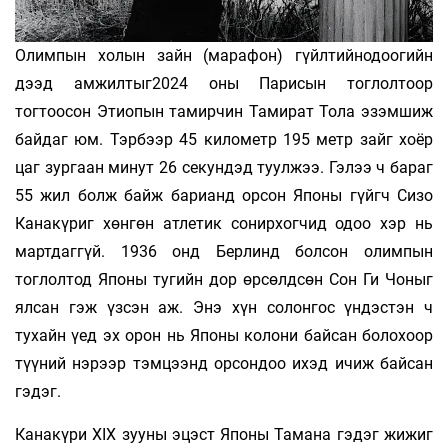
Олимпын холын зайн (марафон) гүйлтийнодоогийн
дээд амжилтыг2024 оны Парисын тоглолтоор
тогтоосон Этиопын тамирчин Тамират Тола эзэмшиж
байдаг юм. Тэрбээр 45 километр 195 метр зайг хоёр
цаг зургаан минут 26 секундэд туулжээ. Гэлээ ч бараг
55 жил болж байж барианд орсон Японы гүйгч Сизо
Канакүриг хөнгөн атлетик сонирхогчид одоо хэр нь
мартдаггүй. 1936 онд Берлинд болсон олимпын
тоглолтод Японы тугийн дор өрсөлдсөн Сон Ги Чоныг
ялсан гэж үзсэн аж. Энэ хүн солонгос үндэстэн ч
тухайн үед эх орон нь Японы колони байсан болохоор
түүний нэрээр тэмцээнд орсондоо ихэд ичиж байсан
гэдэг.
Канакүри XIX зууны эцэст Японы Тамана гэдэг жижиг