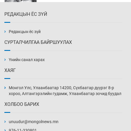
РЕДАКЦЫН ЁС ЗҮЙ
Эмэгтэйчүүд Бээжин, эрэгтэйчүүд Японд
бэлтгэл базаахаар хилийн дээс алхлаа
Уржигдар 14 цаг 00 мин
Редакцын ёс зүй
СУРТАЛЧИЛГАА БАЙРШУУЛАХ
АНУ-ын Цэргийн кибер командлалаын
ажилтнууд амиа хорлох явдал эрс
нэмэгджээ
Үнийн санал харах
Уржигдар 13 цаг 52 мин
ХАЯГ
Монголын шигшээ Хонконгийн багийг ялж,
эхний хожлоо авлаа
Монгол Улс, Улаанбаатар 14200, Сүхбаатар дүүрэг 8-р
Уржигдар 13 цаг 30 мин
хороо, Алтангэрэлийн гудамж, Улаанбаатар зочид буудал
ХОЛБОО БАРИХ
Техникийн өндөр үзүүлэлттэй агаарын хөлөг
худалдан авах хүсэлтээ уламжлав
unuudur@mongolnews.mn
Уржигдар 13 цаг 00 мин
976-11-330801