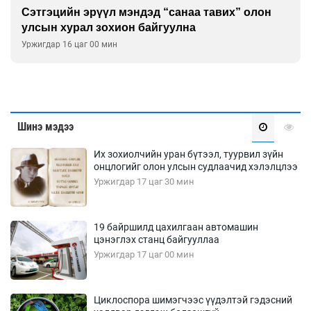
Сэтгэцийн эрүүл мэндэд “санаа тавих” олон
улсын хурал зохион байгуулна
Уржигдар 16 цаг 00 мин
Шинэ мэдээ
Их зохиолчийн уран бүтээл, туурвил зүйн
онцлогийг олон улсын судлаачид хэлэлцлээ
Уржигдар 17 цаг 30 мин
19 байршилд цахилгаан автомашин
цэнэглэх станц байгууллаа
Уржигдар 17 цаг 00 мин
Циклоспора шимэгчээс үүдэлтэй гэдэсний