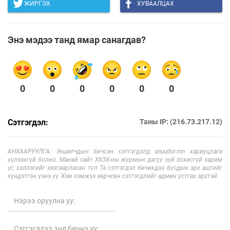
ЖИРГЭХ
ХУВААЛЦАХ
Энэ мэдээ танд ямар санагдав?
0
0
0
0
0
0
Сэтгэгдэл:
Таны IP: (216.73.217.12)
АНХААРУУЛГА: Уншигчдын бичсэн сэтгэгдэлд unuudur.mn хариуцлага
хүлээхгүй болно. Манай сайт ХХЗХ-ны журмын дагуу зүй зохисгүй зарим
үг, хэллэгийг хязгаарласан тул Та сэтгэгдэл бичихдээ бусдын эрх ашгийг
хүндэтгэн үзнэ үү. Хэм хэмжээ зөрчсөн сэтгэгдлийг админ устгах эрхтэй.