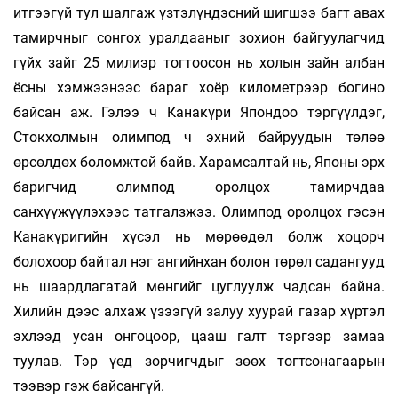
итгээгүй тул шалгаж үзтэлүндэсний шигшээ багт авах
тамирчныг сонгох уралдааныг зохион байгуулагчид
гүйх зайг 25 милиэр тогтоосон нь холын зайн албан
ёсны хэмжээнээс бараг хоёр километрээр богино
байсан аж. Гэлээ ч Канакүри Япондоо тэргүүлдэг,
Стокхолмын олимпод ч эхний байруудын төлөө
өрсөлдөх боломжтой байв. Харамсалтай нь, Японы эрх
баригчид олимпод оролцох тамирчдаа
санхүүжүүлэхээс татгалзжээ. Олимпод оролцох гэсэн
Канакүригийн хүсэл нь мөрөөдөл болж хоцорч
болохоор байтал нэг ангийнхан болон төрөл садангууд
нь шаардлагатай мөнгийг цуглуулж чадсан байна.
Хилийн дээс алхаж үзээгүй залуу хуурай газар хүртэл
эхлээд усан онгоцоор, цааш галт тэргээр замаа
туулав. Тэр үед зорчигчдыг зөөх тогтсонагаарын
тээвэр гэж байсангүй.