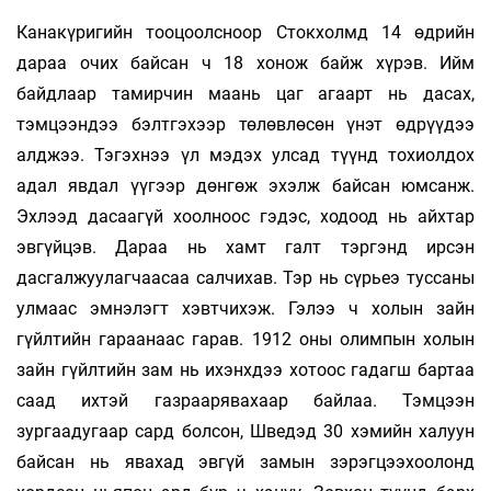
Канакүригийн тооцоолсноор Стокхолмд 14 өдрийн
дараа очих байсан ч 18 хонож байж хүрэв. Ийм
байдлаар тамирчин маань цаг агаарт нь дасах,
тэмцээндээ бэлтгэхээр төлөвлөсөн үнэт өдрүүдээ
алджээ. Тэгэхнээ үл мэдэх улсад түүнд тохиолдох
адал явдал үүгээр дөнгөж эхэлж байсан юмсанж.
Эхлээд дасаагүй хоолноос гэдэс, ходоод нь айхтар
эвгүйцэв. Дараа нь хамт галт тэргэнд ирсэн
дасгалжуулагчаасаа салчихав. Тэр нь сүрьеэ туссаны
улмаас эмнэлэгт хэвтчихэж. Гэлээ ч холын зайн
гүйлтийн гараанаас гарав. 1912 оны олимпын холын
зайн гүйлтийн зам нь ихэнхдээ хотоос гадагш бартаа
саад ихтэй газраарявахаар байлаа. Тэмцээн
зургаадугаар сард болсон, Шведэд 30 хэмийн халуун
байсан нь явахад эвгүй замын зэрэгцээхоолонд