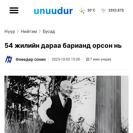
30°C
3593.87
$
Нүүр
Нийгэм
Бусад
54 жилийн дараа барианд орсон нь
Өнөөдөр сонин
2025-10-03 15:00
7 мин унших