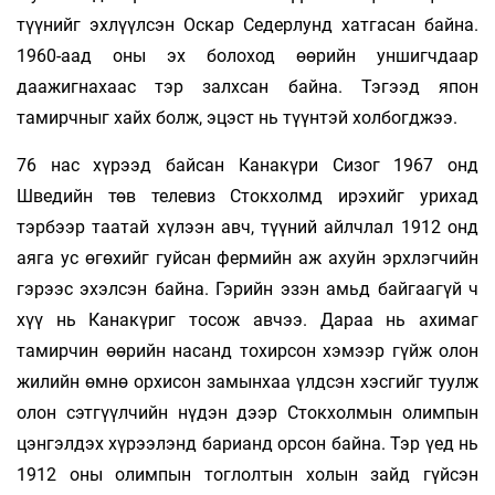
түүнийг эхлүүлсэн Оскар Седерлунд хатгасан байна.
1960-аад оны эх болоход өөрийн уншигчдаар
даажигнахаас тэр залхсан байна. Тэгээд япон
тамирчныг хайх болж, эцэст нь түүнтэй холбогджээ.
76 нас хүрээд байсан Канакүри Сизог 1967 онд
Шведийн төв телевиз Стокхолмд ирэхийг урихад
тэрбээр таатай хүлээн авч, түүний айлчлал 1912 онд
аяга ус өгөхийг гуйсан фермийн аж ахуйн эрхлэгчийн
гэрээс эхэлсэн байна. Гэрийн эзэн амьд байгаагүй ч
хүү нь Канакүриг тосож авчээ. Дараа нь ахимаг
тамирчин өөрийн насанд тохирсон хэмээр гүйж олон
жилийн өмнө орхисон замынхаа үлдсэн хэсгийг туулж
олон сэтгүүлчийн нүдэн дээр Стокхолмын олимпын
цэнгэлдэх хүрээлэнд барианд орсон байна. Тэр үед нь
1912 оны олимпын тоглолтын холын зайд гүйсэн