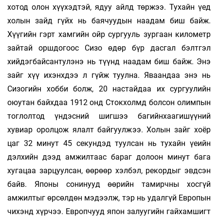
хотод олон хүүхэдтэй, ядуу айлд төржээ. Тухайн үед
холын зайд гүйх нь баячуудын наадам биш байж.
Хүүгийн гэрт хамгийн ойр сургууль зургаан километр
зайтай оршдогоос Сизо өдөр бүр дасгал бэлтгэл
хийдэгбайсантулэнэ нь түүнд наадам биш байж. Энэ
зайг хүү ихэнхдээ л гүйж туулна. Яваандаа энэ нь
Сизогийн хобби болж, 20 настайдаа их сургуулийн
оюутан байхдаа 1912 онд Стокхолмд болсон олимпын
тоглолтод үндэсний шигшээ багийнхаагишүүний
хувиар оролцож ялалт байгуулжээ. Холын зайг хоёр
цаг 32 минут 45 секундэд туулсан нь тухайн үеийн
дэлхийн дээд амжилтаас бараг долоон минут бага
хугацаа зарцуулсан, өөрөөр хэлбэл, рекордыг эвдсэн
байв. Японы сонинууд өөрийн тамирчны хосгүй
амжилтыг өрсөлдөн мэдээлж, тэр нь удалгүй Европын
чихэнд хүрчээ. Европчууд япон залуугийн гайхамшигт