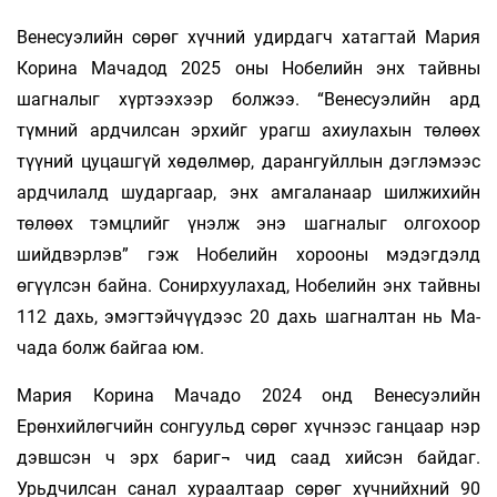
Венесуэлийн сөрөг хүчний удирдагч хатагтай Мария
Корина Мачадод 2025 оны Нобелийн энх тайвны
шагналыг хүртээхээр болжээ. “Венесуэлийн ард
түмний ардчилсан эрхийг урагш ахиулахын төлөөх
түүний цуцашгүй хөдөлмөр, дарангуйллын дэглэмээс
ардчилалд шударгаар, энх амгаланаар шилжихийн
төлөөх тэмцлийг үнэлж энэ шагналыг олгохоор
шийдвэрлэв” гэж Нобелийн хорооны мэдэгдэлд
өгүүлсэн байна. Сонирхуулахад, Нобелийн энх тайвны
112 дахь, эмэгтэйчүүдээс 20 дахь шагналтан нь Ма-
чада болж байгаа юм.
Мария Корина Мачадо 2024 онд Венесуэлийн
Ерөнхийлөгчийн сонгуульд сөрөг хүчнээс ганцаар нэр
дэвшсэн ч эрх бариг¬ чид саад хийсэн байдаг.
Урьдчилсан санал хураалтаар сөрөг хүчнийхний 90