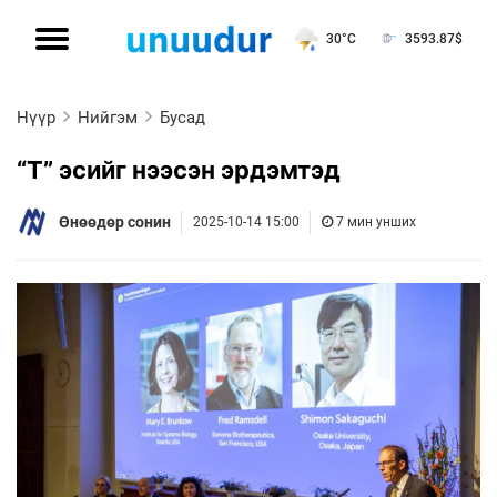
30°C
3593.87
$
Нүүр
Нийгэм
Бусад
“Т” эсийг нээсэн эрдэмтэд
Өнөөдөр сонин
2025-10-14 15:00
7 мин унших