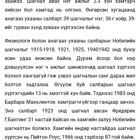
заажээ. Шагнал авах нэг ажлыг 2-3 хүн хамтарч
хийсэн бол хамтад нь олгоно. Өнгөрсөн хугацаанд
анагаах ухааны салбарт 39 шагналыг нэг, 36-г хоёр, 39-
ийг гурван хүнд хуваан хүртээсэн байна.
Физиологи болон анагаах ухааны салбарын Нобелийн
шагналыг 1915-1918, 1921, 1925, 19401942 онд буюу
есөн удаа өнжсөн байна. Дүрэм ёсоор бол нэр
дэвшүүлсэн нэг ч ажлыг шинжээчид шагнал хүртээх
болзол хангаагүй гэж үзвэл шагналын санг дараа жил
болтол хадгална. Өгүүлж буй салбарын шагнал
хүртэгчдийн 13 нь эмэгтэй хүн байв. Тэднээс 1983 онд
Барбара Макклинток хамтрагчгүйгээр ганцаар авчээ.
Энэ салбарт 1923 онд шагнал авсан Фредерик
Г.Бантинг 31 настай байсан нь хамгийн залуу Нобелийн
шагналтан болжээ. Хамгийн өндөр настайдаа шагнал
хүртсэн нь Пейтон Роус, 1966 онд тэрбээр 87-той байж.