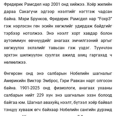
Фредерик Рамсдел нар 2001 онд хийжээ. Хоёр жилийн
дараа Сакагүчи эдгээр нээлтийг нэгтгэж чадсан
байна. Мэри Брунков, Фредерик Рамсдел нар “Foxр3”
гэж нэрлэсэн ген эсийн хөгжлийг удирдаж байдгийг
тэрбээр нотолжээ. Энэ нээлт хорт хавдар болон
аутоиммун өвчнүүдийг анагаах эмчилгээний аргыг
хөгжүүлэх эхлэлийг тавьсан гэж үздэг. Түүнчлэн
эрхтэн шилжүүлэн суулгах ажилд ахиц гаргахад ч
нөлөөлжээ.
Өнгөрсөн онд энэ салбарын Нобелийн шагналыг
Америкийн Виктор Эмброс, Гэри Равкан нарт олгосон
байна. 1901-2025 онд физиологи, анагаах ухааны
салбарын нийт 229 хүн энэ шагналын эзэн болоод
байгаа юм. Шагнал авахуйц нээлт, бүтээл хоёр байвал
тэнцүү хувааж өгч байхаар Нобелийн сангийн дүрэмд