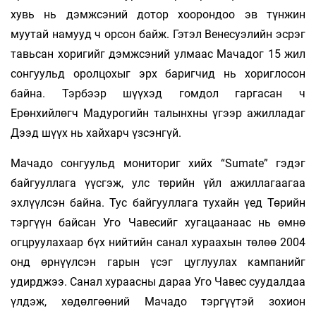
хувь нь дэмжсэний дотор хоорондоо эв түнжин
муутай намууд ч орсон байж. Гэтэл Венесуэлийн эсрэг
тавьсан хоригийг дэмжсэний улмаас Мачадог 15 жил
сонгуульд оролцохыг эрх баригчид нь хориглосон
байна. Тэрбээр шүүхэд гомдол гаргасан ч
Ерөнхийлөгч Мадурогийн талынхны үгээр ажилладаг
Дээд шүүх нь хайхарч үзсэнгүй.
Мачадо сонгуульд мониториг хийх “Sumate” гэдэг
байгууллага үүсгэж, улс төрийн үйл ажиллагаагаа
эхлүүлсэн байна. Тус байгууллага тухайн үед Төрийн
тэргүүн байсан Уго Чавесийг хугацаанаас нь өмнө
огцруулахаар бүх нийтийн санал хураахын төлөө 2004
онд өрнүүлсэн гарын үсэг цуглуулах кампанийг
удирджээ. Санал хураасны дараа Уго Чавес суудалдаа
үлдэж, хөдөлгөөний Мачадо тэргүүтэй зохион