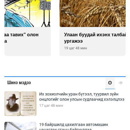
Улаан буудай ихэнх талбайд 10-12 см-ээр өндөр
ургажээ
19 цаг 48 мин
Шинэ мэдээ
Их зохиолчийн уран бүтээл, туурвил зүйн
онцлогийг олон улсын судлаачид хэлэлцлээ
17 цаг 48 мин
19 байршилд цахилгаан автомашин
цэнэглэх станц байгууллаа