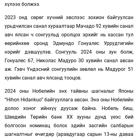
хүлээх болжээ.
2023 онд сөрөг хүчний эвслээс зохион байгуулсан
урьдчилсан санал хураалтаар Мачадо 92 хувийн санал
авч ялсан ч сонгуульд оролцох эрхийг нь хассан тул
өөрийнхөө оронд Эдмундо Гонуалес Уррудтигийн
нэрийг дэвшүүлэв. Сонгууль 2024 оны зун болж,
Гонуалес 67, Николас Мадуро 30 хувийн санал авсан
аж. Гэвч Үндэсний сонгуулийн зөвлөл нь Мадурог 51
хувийн санал авч ялсанд тооцов.
2024 оны Нобелийн энх тайвны шагналыг Японы
“Hihon Hidankuo” байгууллага авсан. Энэ оны Нобелийн
долоо хоног ийнхүү дуусаж байна. Нобель биш,
Шведийн Төрийн банк ХХ зууны дунд үеэс бий
болгосон номинац болох эдийн засгийн салбарын
шагналтныг өчигдөр (аравдугаар сарын 13-ны даваа