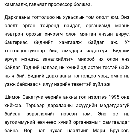
хамгаалж, гавьяат профессор болжээ.
Дархлааны тогтолцоо нь хувьслын том ололт юм. Энэ
ололт эргэн тойронд байдаг, организмд маань
нэвтрэн орохыг хичээгч олон мянган янзын вирус,
бактериас биднийг хамгаалж байдаг аж. Уг
тогтолцоогүйгээр бид амьдарч чадахгүй. Бидний
эрүүл мэндэд заналхийлэгч микроб их олон янз
байдаг. Тэдний нэлээд нь хүний эд эстэй төстэй байх
нь ч бий. Бидний дархлааны тогтолцоо урьд өмнө нь
үзэж байснаас ч илүү нарийн төвөгтэй зүйл аж.
Шимон Сакагүчи өөрийн анхны гол нээлтээ 1995 онд
хийжээ. Тэрбээр дархлааны эсүүдийн мэдэгдээгүй
байсан зэрэглэлийг нээсэн юм. Энэ эс нь
аутоиммуний өвчнөөс хүний организмыг хамгаалдаг
байна. Өөр нэг чухал нээлтийг Мэри Брунков,