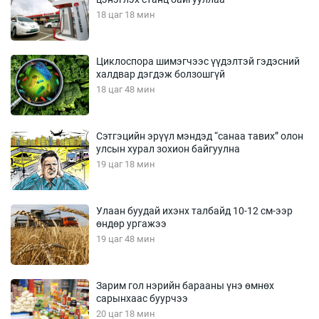
18 цаг 18 мин
Циклоспора шимэгчээс үүдэлтэй гэдэсний
халдвар дэгдэж болзошгүй
18 цаг 48 мин
Сэтгэцийн эрүүл мэндэд “санаа тавих” олон
улсын хурал зохион байгуулна
19 цаг 18 мин
Улаан буудай ихэнх талбайд 10-12 см-ээр
өндөр ургажээ
19 цаг 48 мин
Зарим гол нэрийн барааны үнэ өмнөх
сарынхаас буурчээ
20 цаг 18 мин