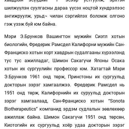
шилжүүлэн суулгасны дараа үүсэх ноцтой хүндрэлээс
ангижруулж, урьд¬ чилан сэргийлэх боломж олгоно
гэж үзэж буй юм байна.
Мэри Э.Брунков Вашингтон мужийн Сиэтл хотын
биологийн, Фредерик Рамсдел Калифорни мужийн Сан-
Франциско хотын хорт хавдрын судалгааны хүрээлэнд
тус тус ажилладаг, Шимон Сакагүчи Японы Осака
хотын их сургуулийн профессор юм. Хатагтай Мэри
Э.Брунков 1961 онд төрж, Принстоны их сургуульд
докторын зэрэг хамгаалжээ. Фредерик Рамсдел нь
1951 онд төрж, Калифорнийн их суруульд докторын
зэрэг хамгаалаад, Сан-Франциско хотын “Sonota
Biotherapeutics” компанид эрдэм судлалын зөвлөхөөр
ажиллаж байна. Шимон Сакагүчи 1951 онд төрсөн,
Киотогийн их сургуульд хоёр удаа докторын зэрэг