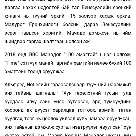
даагаа нэхэх бодолтой бай тал Венесуэлийн ерөнхий
хянагч нь түүний эрхийг 15 жилээр хасаж орхив.
Мадурог Ерөнхийлөгч болсны дараа Венесуэлийн
эсрэг тавьсан хоригийг Мачадо дэмжсэн нь ийм
шийдвэр гаргах шалтгаан болсон аж.
2018 онд ВВС Мачадог “100 эмэгтэй”-н нэг болгож,
“Time” сэтгүүл манай гаргийн хамгийн нөлөө бүхий 100
эмэгтэйн тоонд оруулжээ.
Альфред Нобелийн гэрээсэлснээр түү¬ ний нэрэмжит
энх тайвны шагналыг “Хүн төрөлхтний тусын тулд
бусдаас илүү сайн үйлс бүтээсэн, ард түмнүүдийн
хооронд ах дүүсэг харилцаа тогтоох, армийг татан
буулгах, тоог нь цөөлөх үйлсэд хувь нэмрээ оруул¬сан,
энх тайвныг дэмжиж суртал нэвтрүүлэг явуулсан” хүн
хүртэх ёстой юм. Мария Корина Мачадог чухам ийм