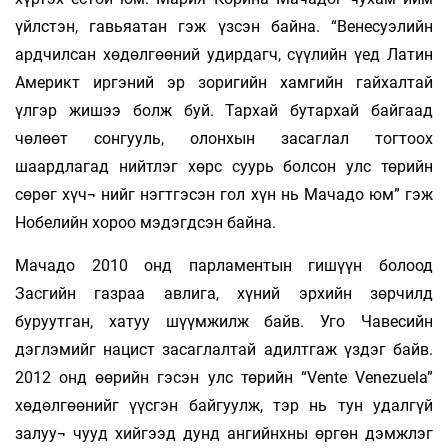
үйлстэн, гавьяатан гэж үзсэн байна. “Венесуэлийн
ардчилсан хөдөлгөөний удирдагч, сүүлийн үед Латин
Америкт иргэний эр зоригийн хамгийн гайхалтай
үлгэр жишээ болж буй. Тархай бутархай байгаад
чөлөөт сонгууль, олонхын засаглал тогтоох
шаардлагад нийтлэг хөрс суурь болсон улс төрийн
сөрөг хүч¬ нийг нэгтгэсэн гол хүн нь Мачадо юм” гэж
Нобелийн хороо мэдэгдсэн байна.
Мачадо 2010 онд парламентын гишүүн болоод
Засгийн газраа авлига, хүний эрхийн зөрчилд
буруутган, хатуу шүүмжилж байв. Уго Чавесийн
дэглэмийг нацист засаглалтай адилтгаж үздэг байв.
2012 онд өөрийн гэсэн улс төрийн “Vente Venezuela”
хөдөлгөөнийг үүсгэн байгуулж, тэр нь тун удалгүй
залуу¬ чууд хийгээд дунд ангийнхны өргөн дэмжлэг