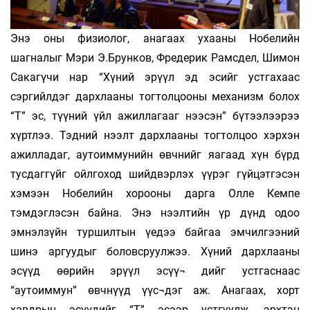
Энэ оны физиолог, анагаах ухааны Нобелийн
шагналыг Мэри Э.Брунков, Фредерик Рамсдел, Шимон
Сакагүчи нар “Хүний эрүүл эд эсийг устгахаас
сэргийлдэг дархлааны тогтолцооны механизм болох
“Т” эс, түүний үйл ажиллагааг нээсэн” бүтээлээрээ
хүртлээ. Тэдний нээлт дархлааны тогтолцоо хэрхэн
ажилладаг, аутоиммунийн өвчнийг яагаад хүн бүрд
тусдаггүйг ойлгоход шийдвэрлэх үүрэг гүйцэтгэсэн
хэмээн Нобелийн хорооны дарга Олле Кемпе
тэмдэглэсэн байна. Энэ нээлтийн үр дүнд одоо
эмнэлзүйн туршилтын үедээ байгаа эмчилгээний
шинэ аргуудыг боловсруулжээ. Хүний дархлааны
эсүүд өөрийн эрүүл эсүү¬ дийг устгаснаас
“аутоиммун” өвчнүүд үүс¬дэг аж. Анагаах, хорт
хавдрын эсүүдийг “Т” эсээр устгуулж, эрхтэн