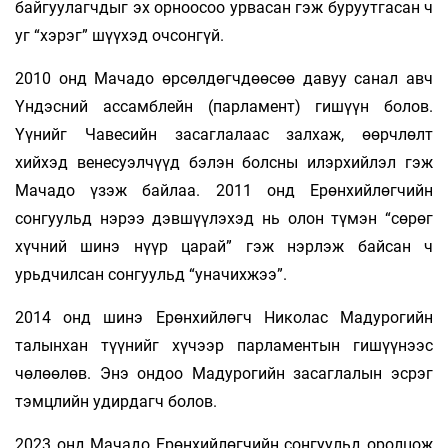
байгуулагчдыг эх орноосоо урвасан гэж буруутгасан ч
уг “хэрэг” шүүхэд очсонгүй.
2010 онд Мачадо өрсөлдөгчдөөсөө давуу санал авч
Үндэсний ассамблейн (парламент) гишүүн болов.
Үүнийг Чавесийн засаглалаас залхаж, өөрчлөлт
хийхэд венесуэлчүүд бэлэн болсны илэрхийлэл гэж
Мачадо үзэж байлаа. 2011 онд Ерөнхийлөгчийн
сонгуульд нэрээ дэвшүүлэхэд нь олон түмэн “сөрөг
хүчний шинэ нүүр царай” гэж нэрлэж байсан ч
урьдчилсан сонгуульд “уначихжээ”.
2014 онд шинэ Ерөнхийлөгч Николас Мадурогийн
талынхан түүнийг хүчээр парламентын гишүүнээс
чөлөөлөв. Энэ ондоо Мадурогийн засаглалын эсрэг
тэмцлийн удирдагч болов.
2023 онд Мачадо Ерөнхийлөгчийн сонгуульд оролцож