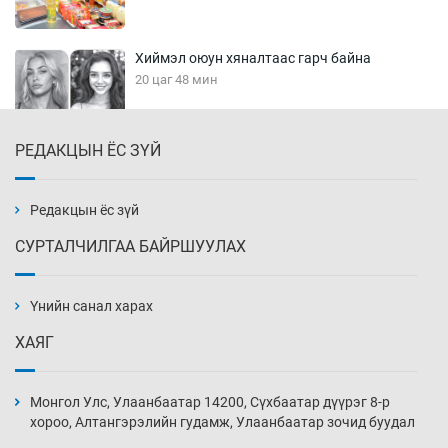
Хиймэл оюун хяналтаас гарч байна
20 цаг 48 мин
РЕДАКЦЫН ЁС ЗҮЙ
Эмэгтэйчүүд Бээжин, эрэгтэйчүүд Японд
бэлтгэл базаахаар хилийн дээс алхлаа
21 цаг 18 мин
Редакцын ёс зүй
СУРТАЛЧИЛГАА БАЙРШУУЛАХ
АНУ-ын Цэргийн кибер командлалаын
ажилтнууд амиа хорлох явдал эрс
нэмэгджээ
Үнийн санал харах
21 цаг 26 мин
ХАЯГ
Монголын шигшээ Хонконгийн багийг ялж,
эхний хожлоо авлаа
Монгол Улс, Улаанбаатар 14200, Сүхбаатар дүүрэг 8-р
21 цаг 48 мин
хороо, Алтангэрэлийн гудамж, Улаанбаатар зочид буудал