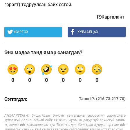
гарагт) тодруулсан байх ёстой.
Р.Жаргалант
ЖИРГЭХ
ХУВААЛЦАХ
Энэ мэдээ танд ямар санагдав?
0
0
0
0
0
0
Сэтгэгдэл:
Таны IP: (216.73.217.70)
АНХААРУУЛГА: Уншигчдын бичсэн сэтгэгдэлд unuudur.mn хариуцлага
хүлээхгүй болно. Манай сайт ХХЗХ-ны журмын дагуу зүй зохисгүй зарим
үг, хэллэгийг хязгаарласан тул Та сэтгэгдэл бичихдээ бусдын эрх ашгийг
хүндэтгэн үзнэ үү. Хэм хэмжээ зөрчсөн сэтгэгдлийг админ устгах эрхтэй.