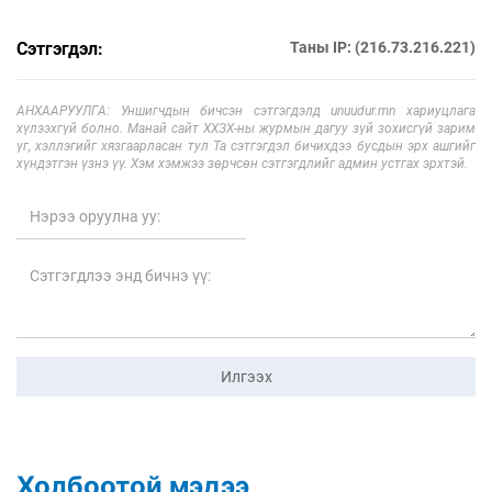
Сэтгэгдэл:
Таны IP: (216.73.216.221)
АНХААРУУЛГА: Уншигчдын бичсэн сэтгэгдэлд unuudur.mn хариуцлага
хүлээхгүй болно. Манай сайт ХХЗХ-ны журмын дагуу зүй зохисгүй зарим
үг, хэллэгийг хязгаарласан тул Та сэтгэгдэл бичихдээ бусдын эрх ашгийг
хүндэтгэн үзнэ үү. Хэм хэмжээ зөрчсөн сэтгэгдлийг админ устгах эрхтэй.
Илгээх
Холбоотой мэдээ