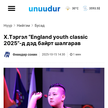
30°C
3593.5
$
Нүүр
Нийгэм
Бусад
Х.Тэргэл “England youth classic
2025”-д дэд байрт шалгарав
Өнөөдөр сонин
2025-10-15 14:30
1 мин