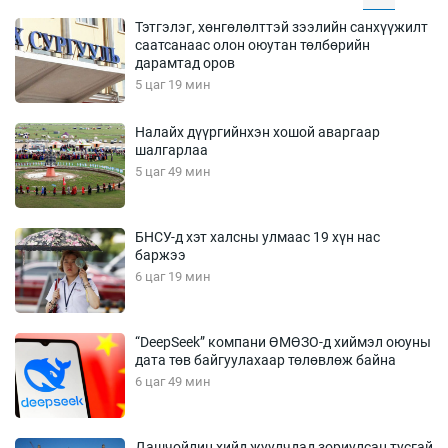
Тэтгэлэг, хөнгөлөлттэй зээлийн санхүүжилт
саатсанаас олон оюутан төлбөрийн
дарамтад оров
5 цаг 19 мин
Налайх дүүргийнхэн хошой аваргаар
шалгарлаа
5 цаг 49 мин
БНСУ-д хэт халсны улмаас 19 хүн нас
баржээ
6 цаг 19 мин
“DeepSeek” компани ӨМӨЗО-д хиймэл оюуны
дата төв байгуулахаар төлөвлөж байна
6 цаг 49 мин
Дашчойлин хийд жуулчдад зориулсан тусгай