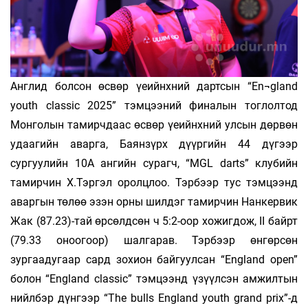
Англид болсон өсвөр үеийнхний дартсын “En¬gland
youth classic 2025” тэмцээний финалын тоглолтод
Монголын тамирчдаас өсвөр үеийнхний улсын дөрвөн
удаагийн аварга, Баянзүрх дүүргийн 44 дүгээр
сургуулийн 10А ангийн сурагч, “MGL darts” клубийн
тамирчин Х.Тэргэл оролцлоо. Тэрбээр тус тэмцээнд
аваргын төлөө эзэн орны шилдэг тамирчин Нанкервик
Жак (87.23)-тай өрсөлдсөн ч 5:2-оор хожигдож, II байрт
(79.33 оноогоор) шалгарав. Тэрбээр өнгөрсөн
зургаадугаар сард зохион байгуулсан “England open”
болон “England classic” тэмцээнд үзүүлсэн амжилтын
нийлбэр дүнгээр “The bulls England youth grand prix”-д