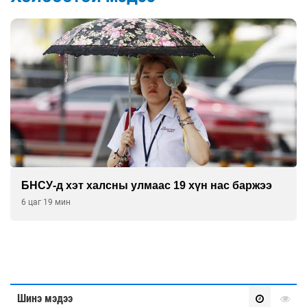
“DeepSeek” компани ӨМӨЗО-д хиймэл оюуны
дата төв байгуулахаар төлөвлөж байна
6 цаг 49 мин
Шинэ мэдээ