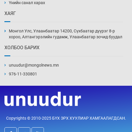
Үнийн санал харах
8 цаг 49 мин
ХАЯГ
Иран тэсэж үлдсэн ч удаан хугацаанд хүнд
үеийг туулна
Монгол Улс, Улаанбаатар 14200, Сүхбаатар дүүрэг 8-р
9 цаг 19 мин
хороо, Алтангэрэлийн гудамж, Улаанбаатар зочид буудал
ХОЛБОО БАРИХ
Боловсролын зээлийн сангаар гадаадад
суралцагчдын амьжиргааны зардлын
хэмжээг шинэчлэн тогтоох нь
unuudur@mongolnews.mn
9 цаг 49 мин
976-11-330801
Монголын баг Абу Дабид медалийн хур
буулгаж байна
10 цаг 19 мин
Б.Учрал, Ё.Пүрэвдаш нар Азийн АШТ-д
Copyrights © 2010-2025 БҮХ ЭРХ ХУУЛИАР ХАМГААЛАГДСАН.
мөнгө, хүрэл медаль хүртэв
10 цаг 46 мин