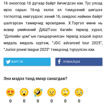
16 оноогоор 16 дугаар байрт бичигдсэн юм. Тус улсад
ирэх сарын 16-нд эхлэх эл тэмцээний шигшээ
тоглолтод хөвгүүдээс эхний 16, охидоос найман байрт
шалгарсан тамирчид өрсөлдөнө. Х.Тэргэл өмнө нь
өсвөр үеийнхний ДАШТ-ээс багийн төрөлд хүрэл,
“Дэлхийн цом”-ын ганцаарчилсан төрөлд хошой хүрэл
медаль медаль хүртэж, “JDC advanced tour 2025”,
“Junior power league 2025” тэмцээнд түрүүлсэн юм.
ЖИРГЭХ
ХУВААЛЦАХ
Энэ мэдээ танд ямар санагдав?
0
0
0
0
0
0