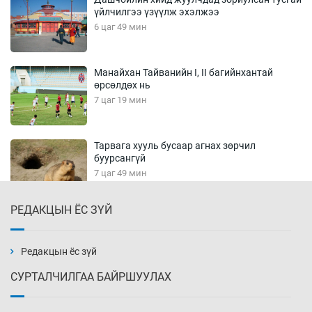
үйлчилгээ үзүүлж эхэлжээ
6 цаг 49 мин
Манайхан Тайванийн I, II багийнхантай
өрсөлдөх нь
7 цаг 19 мин
Тарвага хууль бусаар агнах зөрчил
буурсангүй
7 цаг 49 мин
РЕДАКЦЫН ЁС ЗҮЙ
Х.Улам-Өрнөх байр урагшилж, долоод
жагсжээ
8 цаг 19 мин
Редакцын ёс зүй
СУРТАЛЧИЛГАА БАЙРШУУЛАХ
Ж.Лхагвабат өсвөр үеийнхний ДАШТ-ийг
дэнсэлнэ