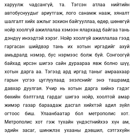
харуулж чадсангүй, та. Тэгсэн атлаа нийтийн
автобуснуудыг ариутгаж, лого санамж нааж, хяналт
шалгалт хийх ажлыг зохион байгууллаа, өдөр, шөнөгүй
нойр хоолгүй ажиллалаа хэмээн ялархаад байгаа тань
дэндүү инээдтэй хэрэг. Нойр хоолгүй ажиллалаа гээд
гаргасан шийдвэр тань их хотын иргэдийг ахуй
амьдралд нэмэр, бус нэрмээс болж буй. Сонгоогүй
байхад ирсэн шигээ сайн дураараа явж болно шүү,
хотын дарга аа. Тэгээд ард иргэд таныг амраахаар
гарын үсгээ цуглуулаад эхэлснийг энэ ташрамд
давхар дуулгая. Учир нь хотын дарга хийнэ гэдэг
бөхийн бэлтгэлд гардаг шигээ нойр, хоолтой амар
жимэр газар бараадаж дасгал хийхтэй адил зүйл
огтоос биш. Улаанбаатар бол метрополис хот.
Метрополис хот гэж тухайн үндэстнийхээ хүн ам,
эдийн засаг, шинжлэх ухааны дэвшил, сэтгэхүйн