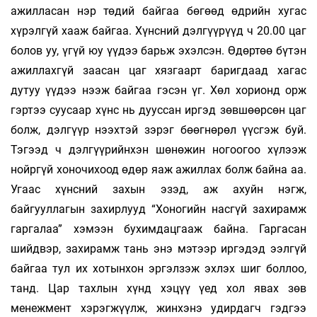
ажилласан нэр төдий байгаа бөгөөд өдрийн хугас
хүрэлгүй хааж байгаа. Хүнсний дэлгүүрүүд ч 20.00 цаг
болов уу, үгүй юу үүдээ барьж эхэлсэн. Өдөртөө бүтэн
ажиллахгүй заасан цаг хязгаарт баригдаад хагас
дутуу үүдээ нээж байгаа гэсэн үг. Хөл хорионд орж
гэртээ суусаар хүнс нь дууссан иргэд зөвшөөрсөн цаг
болж, дэлгүүр нээхтэй зэрэг бөөгнөрөл үүсгэж буй.
Тэгээд ч дэлгүүрийнхэн шөнөжин ногоогоо хүлээж
нойргүй хоночихоод өдөр яаж ажиллах болж байна аа.
Угаас хүнсний захын эзэд, аж ахуйн нэгж,
байгууллагын захирлууд “Хоногийн насгүй захирамж
гаргалаа” хэмээн бухимдацгааж байна. Гаргасан
шийдвэр, захирамж тань энэ мэтээр иргэдэд ээлгүй
байгаа тул их хотынхон эргэлзэж эхлэх шиг боллоо,
танд. Цар тахлын хүнд хэцүү үед хол явах зөв
менежмент хэрэгжүүлж, жинхэнэ удирдагч гэдгээ