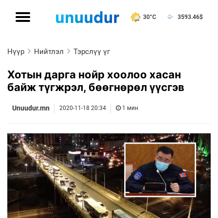
30°C
3593.46
$
Нүүр
Нийтлэл
Тэрслүү үг
Хотын дарга нойр хоолоо хасан
байж түгжрэл, бөөгнөрөл үүсгэв
Unuudur.mn
2020-11-18 20:34
1 мин