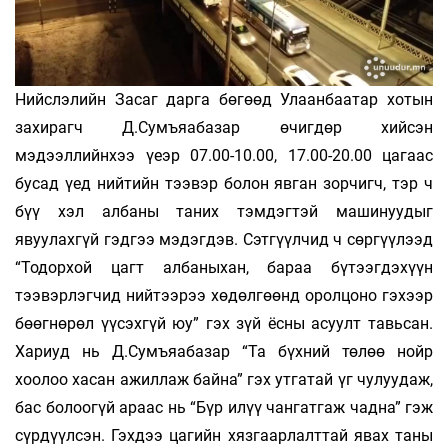
Нийслэлийн Засаг дарга бөгөөд Улаанбаатар хотын
захирагч Д.Сумъяабазар өчигдөр хийсэн
мэдээллийнхээ үеэр 07.00-10.00, 17.00-20.00 цагаас
бусад үед нийтийн тээвэр болон явган зорчигч, тэр ч
бүү хэл албаны таних тэмдэгтэй машинуудыг
явуулахгүй гэдгээ мэдэгдэв. Сэтгүүлчид ч сөргүүлээд
“Тодорхой цагт албаныхан, бараа бүтээгдэхүүн
тээвэрлэгчид нийтээрээ хөдөлгөөнд оролцоно гэхээр
бөөгнөрөл үүсэхгүй юу” гэх зүй ёсны асуулт тавьсан.
Хариуд нь Д.Сумъяабазар “Та бүхний төлөө нойр
хоолоо хасан ажиллаж байна” гэх утгатай үг чулуудаж,
бас болоогүй араас нь “Бүр илүү чангатгаж чадна” гэж
сүрдүүлсэн. Гэхдээ цагийн хязгаарлалттай явах таны