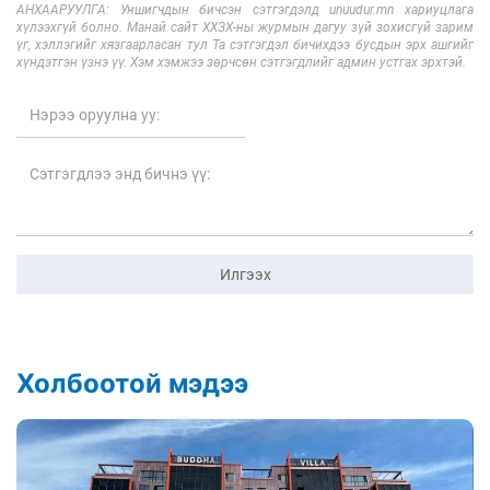
АНХААРУУЛГА: Уншигчдын бичсэн сэтгэгдэлд unuudur.mn хариуцлага
хүлээхгүй болно. Манай сайт ХХЗХ-ны журмын дагуу зүй зохисгүй зарим
үг, хэллэгийг хязгаарласан тул Та сэтгэгдэл бичихдээ бусдын эрх ашгийг
хүндэтгэн үзнэ үү. Хэм хэмжээ зөрчсөн сэтгэгдлийг админ устгах эрхтэй.
Илгээх
Холбоотой мэдээ