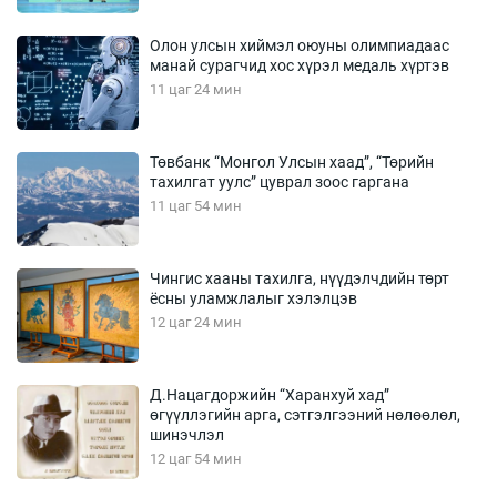
Олон улсын хиймэл оюуны олимпиадаас
манай сурагчид хос хүрэл медаль хүртэв
11 цаг 24 мин
Төвбанк “Монгол Улсын хаад”, “Төрийн
тахилгат уулс” цуврал зоос гаргана
11 цаг 54 мин
Чингис хааны тахилга, нүүдэлчдийн төрт
ёсны уламжлалыг хэлэлцэв
12 цаг 24 мин
Д.Нацагдоржийн “Харанхуй хад”
өгүүллэгийн арга, сэтгэлгээний нөлөөлөл,
шинэчлэл
12 цаг 54 мин