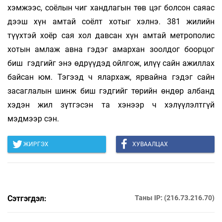
хэмжээс, соёлын чиг хандлагын төв цэг болсон саяас
дээш хүн амтай соёлт хотыг хэлнэ. 381 жилийн
түүхтэй хоёр сая хол давсан хүн амтай метрополис
хотын амлаж авна гэдэг амархан зоолдог боорцог
биш гэдгийг энэ өдрүүдэд ойлгож, илүү сайн ажиллах
байсан юм. Тэгээд ч ялархаж, ярвайна гэдэг сайн
засаглалын шинж биш гэдгийг төрийн өндөр албанд
хэдэн жил зүтгэсэн та хэнээр ч хэлүүлэлтгүй
мэдмээр сэн.
ЖИРГЭХ
ХУВААЛЦАХ
Сэтгэгдэл:
Таны IP: (216.73.216.70)