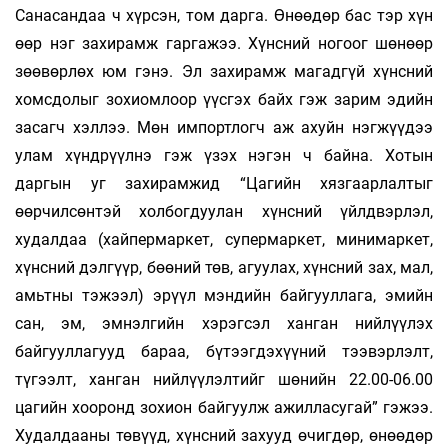
Санасандаа ч хүрсэн, том дарга. Өнөөдөр бас тэр хүн
өөр нэг захирамж гаргажээ. Хүнсний ногоог шөнөөр
зөөвөрлөх юм гэнэ. Эл захирамж магадгүй хүнсний
хомсдолыг зохиомлоор үүсгэх байх гэж зарим эдийн
засагч хэллээ. Мөн импортлогч аж ахуйн нэгжүүдээ
улам хүндрүүлнэ гэж үзэх нэгэн ч байна. Хотын
даргын уг захирамжид “Цагийн хязгаарлалтыг
өөрчилсөнтэй холбогдуулан хүнсний үйлдвэрлэл,
худалдаа (хайпермаркет, супермаркет, минимаркет,
хүнсний дэлгүүр, бөөний төв, агуулах, хүнсний зах, мал,
амьтны тэжээл) эрүүл мэндийн байгууллага, эмийн
сан, эм, эмнэлгийн хэрэгсэл ханган нийлүүлэх
байгууллагууд бараа, бүтээгдэхүүний тээвэрлэлт,
түгээлт, ханган нийлүүлэлтийг шөнийн 22.00-06.00
цагийн хооронд зохион байгуулж ажилласугай” гэжээ.
Худалдааны төвүүд, хүнсний захууд өчигдөр, өнөөдөр