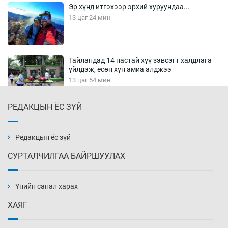
Эр хүнд итгэхээр эрхий хуруундаа...
13 цаг 24 мин
Тайландад 14 настай хүү зэвсэгт халдлага
үйлдэж, есөн хүн амиа алджээ
13 цаг 54 мин
РЕДАКЦЫН ЁС ЗҮЙ
Хүннү рок буюу монгол онгод
14 цаг 24 мин
Редакцын ёс зүй
СУРТАЛЧИЛГАА БАЙРШУУЛАХ
Сарьсан багваахайнууд голын эрэг дагуух
барилга, байгууламжийн дээвэрт үүрлэжээ
Үнийн санал харах
14 цаг 54 мин
ХАЯГ
Цагдаагийн алба хаагчийг мөргөж зугтсан