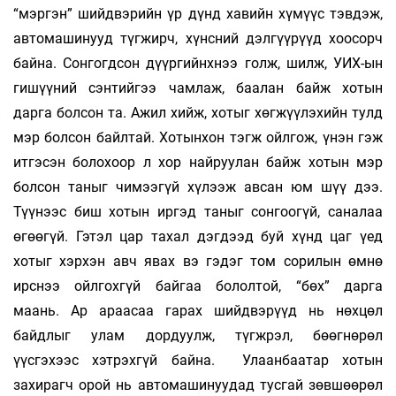
“мэргэн” шийдвэрийн үр дүнд хавийн хүмүүс тэвдэж,
автомашинууд түгжирч, хүнсний дэлгүүрүүд хоосорч
байна. Сонгогдсон дүүргийнхнээ голж, шилж, УИХ-ын
гишүүний сэнтийгээ чамлаж, баалан байж хотын
дарга болсон та. Ажил хийж, хотыг хөгжүүлэхийн тулд
мэр болсон байлтай. Хотынхон тэгж ойлгож, үнэн гэж
итгэсэн болохоор л хор найруулан байж хотын мэр
болсон таныг чимээгүй хүлээж авсан юм шүү дээ.
Түүнээс биш хотын иргэд таныг сонгоогүй, саналаа
өгөөгүй. Гэтэл цар тахал дэгдээд буй хүнд цаг үед
хотыг хэрхэн авч явах вэ гэдэг том сорилын өмнө
ирснээ ойлгохгүй байгаа бололтой, “бөх” дарга
маань. Ар араасаа гарах шийдвэрүүд нь нөхцөл
байдлыг улам дордуулж, түгжрэл, бөөгнөрөл
үүсгэхээс хэтрэхгүй байна. Улаанбаатар хотын
захирагч орой нь автомашинуудад тусгай зөвшөөрөл