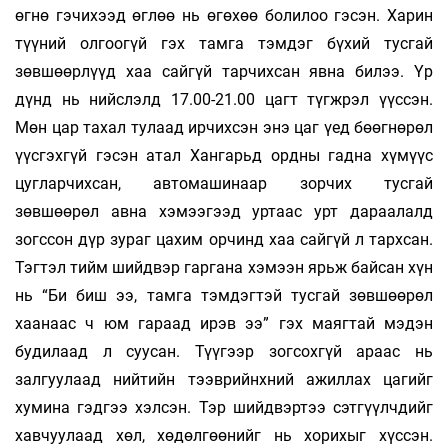
өгнө гэчихээд өглөө нь өгөхөө болилоо гэсэн. Харин
түүний олгоогүй гэх тамга тэмдэг бүхий тусгай
зөвшөөрлүүд хаа сайгүй тарчихсан явна билээ. Үр
дүнд нь нийслэлд 17.00-21.00 цагт түгжрэл үүссэн.
Мөн цар тахал тулаад ирчихсэн энэ цаг үед бөөгнөрөл
үүсгэхгүй гэсэн атал Хангарьд ордны гадна хүмүүс
цугларчихсан, автомашинаар зорчих тусгай
зөвшөөрөл авна хэмээгээд уртаас урт дараалалд
зогссон дүр зураг цахим орчинд хаа сайгүй л тархсан.
Тэгтэл тийм шийдвэр гаргана хэмээн ярьж байсан хүн
нь “Би биш ээ, тамга тэмдэгтэй тусгай зөвшөөрөл
хаанаас ч юм гараад ирэв ээ” гэх маягтай мэдэн
будилаад л суусан. Түүгээр зогсохгүй араас нь
залгуулаад нийтийн тээврийнхний ажиллах цагийг
хумина гэдгээ хэлсэн. Тэр шийдвэртээ сэтгүүлчдийг
хавчуулаад хөл, хөдөлгөөнийг нь хорихыг хүссэн.