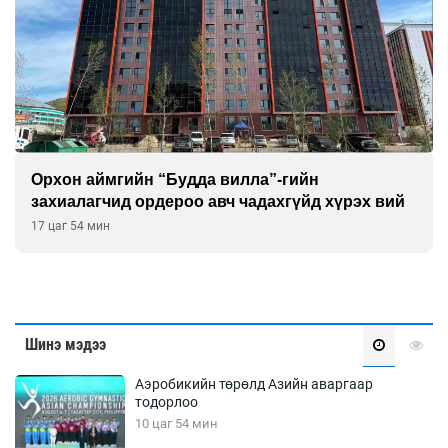
Монголчуудын сэтгэлийн боловсрол “ширгэж”
байна
19 цаг 24 мин
Шинэ мэдээ
Аэробикийн төрөлд Азийн аваргаар
тодорлоо
10 цаг 54 мин