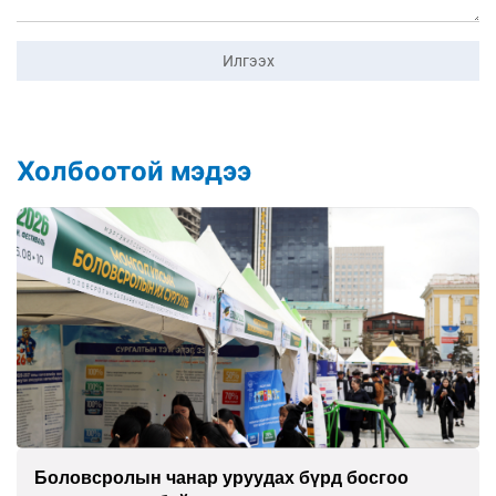
Илгээх
Холбоотой мэдээ
Боловсролын чанар уруудах бүрд босгоо