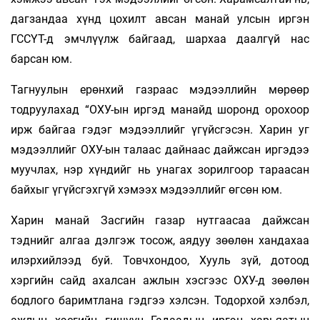
дагзандаа хүнд цохилт авсан манай улсын иргэн
ГССҮТ-д эмчлүүлж байгаад, шархаа даалгүй нас
барсан юм.
Тагнуулын ерөнхий газраас мэдээллийн мөрөөр
тодруулахад “ОХУ-ын иргэд манайд шоронд орохоор
ирж байгаа гэдэг мэдээллийг үгүйсгэсэн. Харин уг
мэдээллийг ОХУ-ын талаас дайнаас дайжсан иргэдээ
муучлах, нэр хүндийг нь унагах зорилгоор тараасан
байхыг үгүйсгэхгүй хэмээх мэдээллийг өгсөн юм.
Харин манай Засгийн газар нутгаасаа дайжсан
тэднийг алгаа дэлгэж тосож, аядуу зөөлөн хандахаа
илэрхийлээд буй. Товчхондоо, Хууль зүй, дотоод
хэргийн сайд ахалсан ажлын хэсгээс ОХУ-д зөөлөн
бодлого баримтлана гэдгээ хэлсэн. Тодорхой хэлбэл,