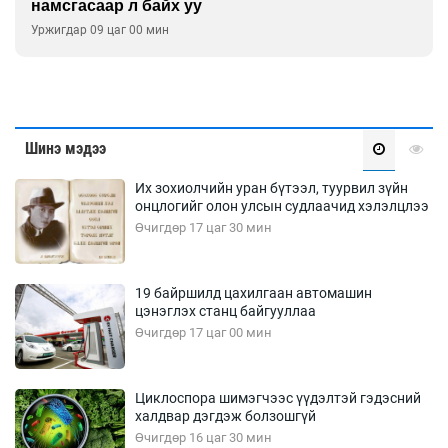
намсгасаар л байх уу
Уржигдар 09 цаг 00 мин
Шинэ мэдээ
Их зохиолчийн уран бүтээл, туурвил зүйн
онцлогийг олон улсын судлаачид хэлэлцлээ
Өчигдөр 17 цаг 30 мин
19 байршилд цахилгаан автомашин
цэнэглэх станц байгууллаа
Өчигдөр 17 цаг 00 мин
Циклоспора шимэгчээс үүдэлтэй гэдэсний
халдвар дэгдэж болзошгүй
Өчигдөр 16 цаг 30 мин