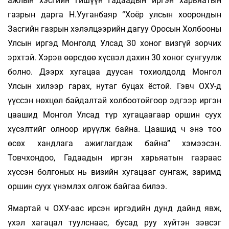
ажлын хэсгийн гишүүн Гадаадын иргэн харьяатын
газрын дарга Н.Ууганбаяр “Хоёр улсын хоорондын
Засгийн газрын хэлэлцээрийн дагуу Оросын Холбооны
Улсын иргэд Монголд Улсад 30 хоног визгүй зорчих
эрхтэй. Хэрэв өөрсдөө хүсвэл дахин 30 хоног сунгуулж
болно. Дээрх хугацаа дуусан тохиолдолд Монгол
Улсын хилээр гарах, нутаг буцах ёстой. Гэвч ОХУ-д
үүссэн нөхцөл байдалтай холбоотойгоор эдгээр иргэн
цаашид Монгол Улсад түр хугацаагаар оршин суух
хүсэлтийг олноор ирүүлж байна. Цаашид ч энэ тоо
өсөх хандлага ажиглагдаж байна” хэмээсэн.
Товчхондоо, Гадаадын иргэн харьяатын газраас
хүссэн болгоных нь визийн хугацааг сунгаж, заримд
оршин суух үнэмлэх олгож байгаа билээ.
Ямартай ч ОХУ-аас ирсэн иргэдийн дунд дайнд явж,
үхэл хагацал туулснаас, бусад руу хүйтэн зэвсэг