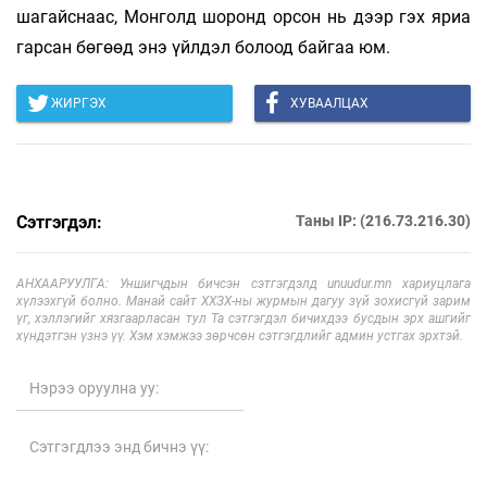
шагайснаас, Монголд шоронд орсон нь дээр гэх яриа
гарсан бөгөөд энэ үйлдэл болоод байгаа юм.
ЖИРГЭХ
ХУВААЛЦАХ
Сэтгэгдэл:
Таны IP: (216.73.216.30)
АНХААРУУЛГА: Уншигчдын бичсэн сэтгэгдэлд unuudur.mn хариуцлага
хүлээхгүй болно. Манай сайт ХХЗХ-ны журмын дагуу зүй зохисгүй зарим
үг, хэллэгийг хязгаарласан тул Та сэтгэгдэл бичихдээ бусдын эрх ашгийг
хүндэтгэн үзнэ үү. Хэм хэмжээ зөрчсөн сэтгэгдлийг админ устгах эрхтэй.