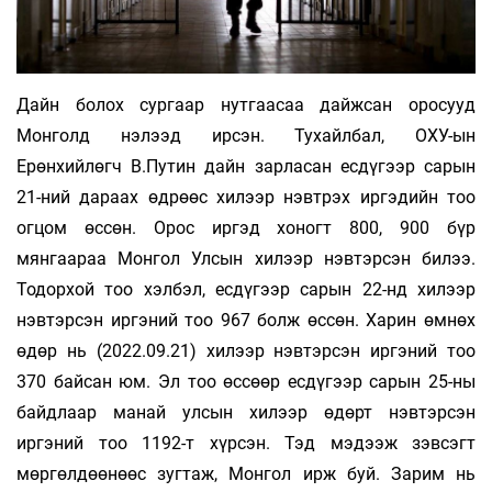
Дайн болох сургаар нутгаасаа дайжсан оросууд
Монголд нэлээд ирсэн. Тухайлбал, ОХУ-ын
Ерөнхийлөгч В.Путин дайн зарласан есдүгээр сарын
21-ний дараах өдрөөс хилээр нэвтрэх иргэдийн тоо
огцом өссөн. Орос иргэд хоногт 800, 900 бүр
мянгаараа Монгол Улсын хилээр нэвтэрсэн билээ.
Тодорхой тоо хэлбэл, есдүгээр сарын 22-нд хилээр
нэвтэрсэн иргэний тоо 967 болж өссөн. Харин өмнөх
өдөр нь (2022.09.21) хилээр нэвтэрсэн иргэний тоо
370 байсан юм. Эл тоо өссөөр есдүгээр сарын 25-ны
байдлаар манай улсын хилээр өдөрт нэвтэрсэн
иргэний тоо 1192-т хүрсэн. Тэд мэдээж зэвсэгт
мөргөлдөөнөөс зугтаж, Монгол ирж буй. Зарим нь