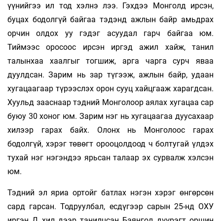
үүнийгээ ил тод хэлнэ лээ. Гэхдээ Монголд ирсэн,
буцах бодолгүй байгаа тэдэнд ажлын байр амьдрах
орчин олдох уу гэдэг асуудал гарч байгаа юм.
Тиймээс оросоос ирсэн иргэд ажил хайж, танил
талынхаа хаалгыг тогшиж, арга чарга сурч яваа
дуулдсан. Зарим нь зар түгээж, ажлын байр, удаан
хугацаагаар түрээслэх орон сууц хайцгааж харагдсан.
Хуульд зааснаар тэдний Монголоор аялах хугацаа сар
буюу 30 хоног юм. Зарим нэг нь хугацаагаа дуусахаар
хилээр гарах байх. Олонх нь Монголоос гарах
бодолгүй, хэрэг төвөгт орооцолдоод ч болтугай үлдэх
тухай нэг нэгэндээ ярьсан талаар эх сурвалж хэлсэн
юм.
Тэдний эл яриа ортойг батлах нэгэн хэрэг өнгөрсөн
сард гарсан. Тодруулбал, есдүгээр сарын 25-нд ОХУ
иргэн Д хил дээр танилцсан Баянгол дүүрэгт оршин