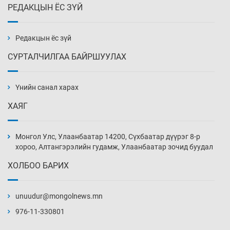
РЕДАКЦЫН ЁС ЗҮЙ
Эмэгтэйчүүд Бээжин, эрэгтэйчүүд Японд
бэлтгэл базаахаар хилийн дээс алхлаа
Өчигдөр 14 цаг 00 мин
Редакцын ёс зүй
СУРТАЛЧИЛГАА БАЙРШУУЛАХ
АНУ-ын Цэргийн кибер командлалаын
ажилтнууд амиа хорлох явдал эрс
нэмэгджээ
Үнийн санал харах
Өчигдөр 13 цаг 52 мин
ХАЯГ
Монголын шигшээ Хонконгийн багийг ялж,
эхний хожлоо авлаа
Монгол Улс, Улаанбаатар 14200, Сүхбаатар дүүрэг 8-р
Өчигдөр 13 цаг 30 мин
хороо, Алтангэрэлийн гудамж, Улаанбаатар зочид буудал
ХОЛБОО БАРИХ
Техникийн өндөр үзүүлэлттэй агаарын хөлөг
худалдан авах хүсэлтээ уламжлав
unuudur@mongolnews.mn
Өчигдөр 13 цаг 00 мин
976-11-330801
“Шатахууны бус, бодлогын хомсдол