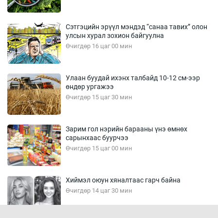
Сэтгэцийн эрүүл мэндэд “санаа тавих” олон
улсын хурал зохион байгуулна
Өчигдөр 16 цаг 00 мин
Улаан буудай ихэнх талбайд 10-12 см-ээр
өндөр ургажээ
Өчигдөр 15 цаг 30 мин
Зарим гол нэрийн барааны үнэ өмнөх
сарынхаас буурчээ
Өчигдөр 15 цаг 00 мин
Хиймэл оюун хяналтаас гарч байна
Өчигдөр 14 цаг 30 мин