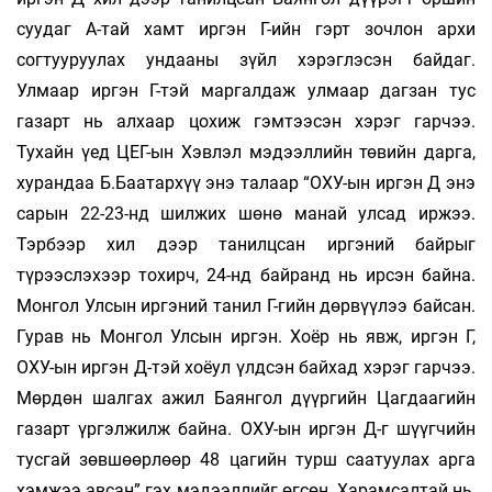
суудаг А-тай хамт иргэн Г-ийн гэрт зочлон архи
согтууруулах ундааны зүйл хэрэглэсэн байдаг.
Улмаар иргэн Г-тэй маргалдаж улмаар дагзан тус
газарт нь алхаар цохиж гэмтээсэн хэрэг гарчээ.
Тухайн үед ЦЕГ-ын Хэвлэл мэдээллийн төвийн дарга,
хурандаа Б.Баатархүү энэ талаар “ОХУ-ын иргэн Д энэ
сарын 22-23-нд шилжих шөнө манай улсад иржээ.
Тэрбээр хил дээр танилцсан иргэний байрыг
түрээслэхээр тохирч, 24-нд байранд нь ирсэн байна.
Монгол Улсын иргэний танил Г-гийн дөрвүүлээ байсан.
Гурав нь Монгол Улсын иргэн. Хоёр нь явж, иргэн Г,
ОХУ-ын иргэн Д-тэй хоёул үлдсэн байхад хэрэг гарчээ.
Мөрдөн шалгах ажил Баянгол дүүргийн Цагдаагийн
газарт үргэлжилж байна. ОХУ-ын иргэн Д-г шүүгчийн
тусгай зөвшөөрлөөр 48 цагийн турш саатуулах арга
хэмжээ авсан” гэх мэдээллийг өгсөн. Харамсалтай нь,