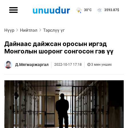
30°C
3593.87
$
Нүүр
Нийтлэл
Тэрслүү үг
Дайнаас дайжсан оросын иргэд
Монголын шоронг сонгосон гэв үү
Д.Мягмаржаргал
2022-10-17 17:18
3 мин унших