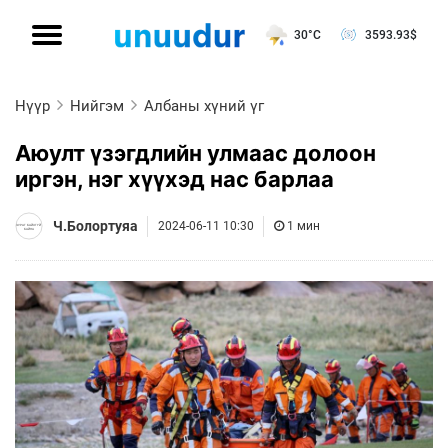
30°C
3593.93
$
Нүүр
Нийгэм
Албаны хүний үг
Аюулт үзэгдлийн улмаас долоон
иргэн, нэг хүүхэд нас барлаа
Ч.Болортуяа
2024-06-11 10:30
1 мин