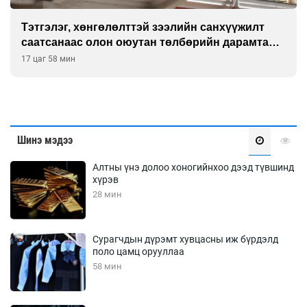
Налайх дүүргийнхэн хошой аваргаар
шалгарлаа
18 цаг 28 мин
Шинэ мэдээ
Алтны үнэ долоо хоногийнхоо дээд түвшинд
хүрэв
28 мин
Сурагчдын дүрэмт хувцасны иж бүрдэлд
поло цамц орууллаа
58 мин