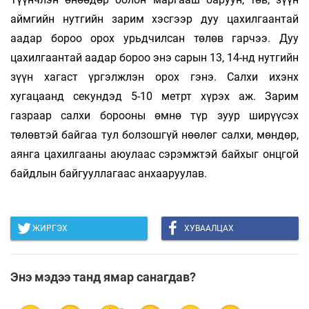
аймгийн нутгийн зарим хэсгээр дуу цахилгаантай
аадар бороо орох урьдчилсан төлөв гарчээ. Дуу
цахилгаантай аадар бороо энэ сарын 13, 14-нд нутгийн
зүүн хагаст үргэлжлэн орох гэнэ. Салхи ихэнх
хугацаанд секундэд 5-10 метрт хүрэх аж. Зарим
газраар салхи борооны өмнө түр зуур ширүүсэх
төлөвтэй байгаа тул болзошгүй нөөлөг салхи, мөндөр,
аянга цахилгааны аюулаас сэрэмжтэй байхыг онцгой
байдлын байгууллагаас анхааруулав.
ЖИРГЭХ
ХУВААЛЦАХ
Энэ мэдээ танд ямар санагдав?