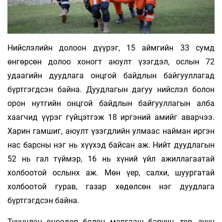
Нийслэлийн долоон дүүрэг, 15 аймгийн 33 сумд
өнгөрсөн долоо хоногт аюулт үзэгдэл, ослын 72
удаагийн дуудлага онцгой байдлын байгууллагад
бүртгэгдсэн байна. Дуудлагын дагуу нийслэл болон
орон нутгийн онцгой байдлын байгууллагын алба
хаагчид үүрэг гүйцэтгэж 18 иргэний амийг аварчээ.
Харин гамшиг, аюулт үзэгдлийн улмаас найман иргэн
нас барсны нэг нь хүүхэд байсан аж. Нийт дуудлагын
52 нь гал түймэр, 16 нь хүний үйл ажиллагаатай
холбоотой ослынх аж. Мөн үер, салхи, шуургатай
холбоотой гурав, газар хөдөлсөн нэг дуудлага
бүртгэгдсэн байна.
Түүнчлэн өнөөдөр болон маргааш баруун, төв, зүүн