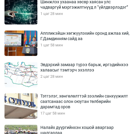
Шинжлэх ухаанаа хөсөр хаясан улс
чадваргүй мэргэжилтнүүд л “үйлдвэрлэдэг”
1 цаг 28 мин
Аппликэйшн хөгжүүлэхийн оронд ажлаа хий,
Г.Дамдинням сайд аа
1 цаг 58 мин
Эвдэрхий замаар түрээ барьж, иргэдийнхээ
халаасыг тэмтэрч эхэллээ
2 цаг 28 мин
Тэтгэлэг, хөнгөлөлттэй зээлийн санхүүжилт
саатсанаас олон оюутан төлбөрийн
дарамтад оров
17 цаг 58 мин
Налайх дүүргийнхэн хошой аваргаар
шалгарлаа