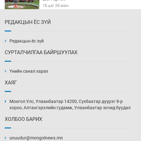
18 цаг 28 мин
РЕДАКЦЫН ЁС ЗҮЙ
БНСУ-д хэт халсны улмаас 19 хүн нас
баржээ
18 цаг 58 мин
Редакцын ёс зүй
СУРТАЛЧИЛГАА БАЙРШУУЛАХ
“DeepSeek” компани ӨМӨЗО-д хиймэл оюуны
дата төв байгуулахаар төлөвлөж байна
Үнийн санал харах
19 цаг 28 мин
ХАЯГ
Дашчойлин хийд жуулчдад зориулсан тусгай
үйлчилгээ үзүүлж эхэлжээ
Монгол Улс, Улаанбаатар 14200, Сүхбаатар дүүрэг 8-р
19 цаг 28 мин
хороо, Алтангэрэлийн гудамж, Улаанбаатар зочид буудал
ХОЛБОО БАРИХ
Манайхан Тайванийн I, II багийнхантай
өрсөлдөх нь
unuudur@mongolnews.mn
19 цаг 58 мин