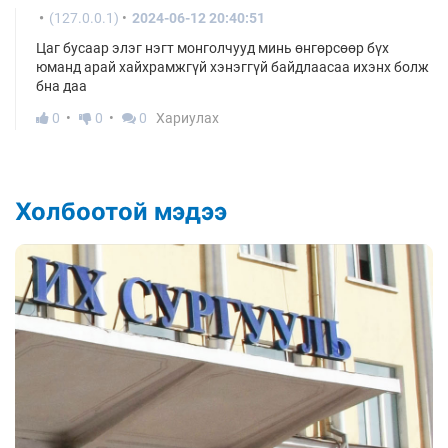
(127.0.0.1)
2024-06-12 20:40:51
Цаг бусаар элэг нэгт монголчууд минь өнгөрсөөр бүх
юманд арай хайхрамжгүй хэнэггүй байдлаасаа ихэнх болж
бна даа
0
0
0
Хариулах
Холбоотой мэдээ