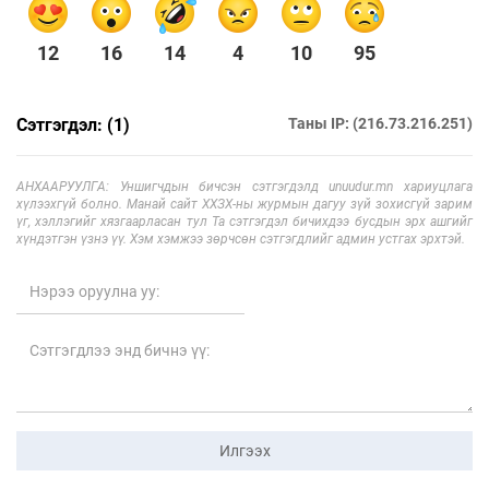
12
16
14
4
10
95
Сэтгэгдэл: (1)
Таны IP: (216.73.216.251)
АНХААРУУЛГА: Уншигчдын бичсэн сэтгэгдэлд unuudur.mn хариуцлага
хүлээхгүй болно. Манай сайт ХХЗХ-ны журмын дагуу зүй зохисгүй зарим
үг, хэллэгийг хязгаарласан тул Та сэтгэгдэл бичихдээ бусдын эрх ашгийг
хүндэтгэн үзнэ үү. Хэм хэмжээ зөрчсөн сэтгэгдлийг админ устгах эрхтэй.
Илгээх