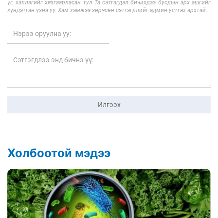
үг, хэллэгийг хязгаарласан тул Та сэтгэгдэл бичихдээ бусдын эрх ашгийг
хүндэтгэн үзнэ үү. Хэм хэмжээ зөрчсөн сэтгэгдлийг админ устгах эрхтэй.
Илгээх
Холбоотой мэдээ