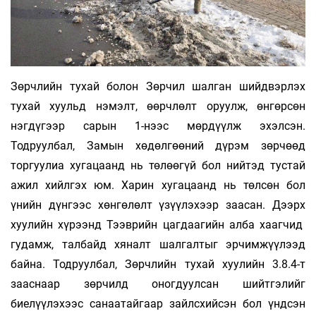
Зөрчлийн тухай болон Зөрчил шалган шийдвэрлэх
тухай хуульд нэмэлт, өөрчлөлт оруулж, өнгөрсөн
нэгдүгээр сарын 1-нээс мөрдүүлж эхэлсэн.
Тодруулбал, Замын хөдөлгөөний дүрэм зөрчөөд
торгуулиа хугацаанд нь төлөөгүй бол нийтэд тустай
ажил хийлгэх юм. Харин хугацаанд нь төлсөн бол
үнийн дүнгээс хөнгөлөлт үзүүлэхээр заасан. Дээрх
хуулийн хүрээнд Тээврийн цагдаагийн алба хаагчид
гудамж, талбайд хяналт шалгалтыг эрчимжүүлээд
байна. Тодруулбал, Зөрчлийн тухай хуулийн 3.8.4-т
зааснаар зөрчилд оногдуулсан шийтгэлийг
биелүүлэхээс санаатайгаар зайлсхийсэн бол үндсэн