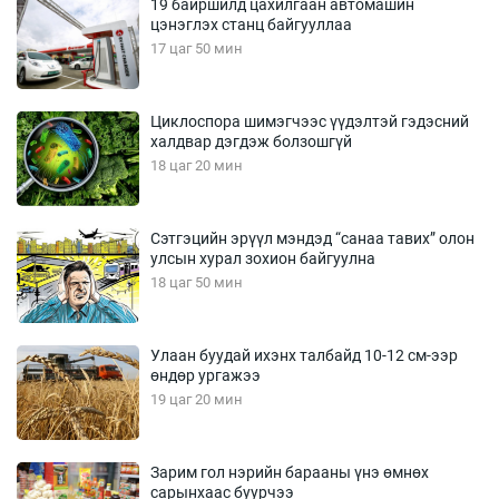
19 байршилд цахилгаан автомашин
цэнэглэх станц байгууллаа
17 цаг 50 мин
Циклоспора шимэгчээс үүдэлтэй гэдэсний
халдвар дэгдэж болзошгүй
18 цаг 20 мин
Сэтгэцийн эрүүл мэндэд “санаа тавих” олон
улсын хурал зохион байгуулна
18 цаг 50 мин
Улаан буудай ихэнх талбайд 10-12 см-ээр
өндөр ургажээ
19 цаг 20 мин
Зарим гол нэрийн барааны үнэ өмнөх
сарынхаас буурчээ