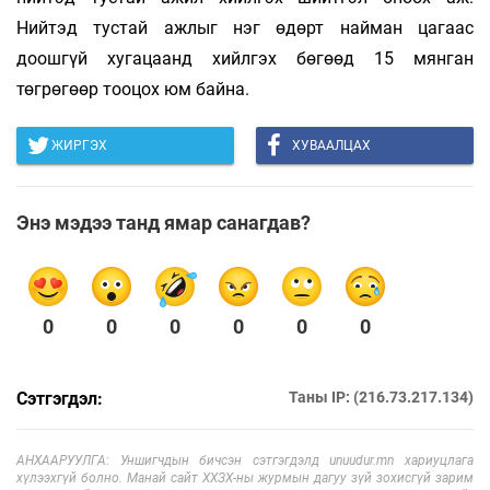
Нийтэд тустай ажлыг нэг өдөрт найман цагаас
доошгүй хугацаанд хийлгэх бөгөөд 15 мянган
төгрөгөөр тооцох юм байна.
ЖИРГЭХ
ХУВААЛЦАХ
Энэ мэдээ танд ямар санагдав?
0
0
0
0
0
0
Сэтгэгдэл:
Таны IP: (216.73.217.134)
АНХААРУУЛГА: Уншигчдын бичсэн сэтгэгдэлд unuudur.mn хариуцлага
хүлээхгүй болно. Манай сайт ХХЗХ-ны журмын дагуу зүй зохисгүй зарим