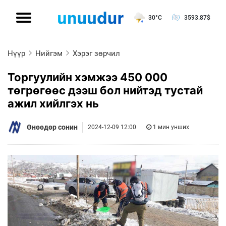
30°C
3593.87
$
Нүүр
Нийгэм
Хэрэг зөрчил
Торгуулийн хэмжээ 450 000
төгрөгөөс дээш бол нийтэд тустай
ажил хийлгэх нь
Өнөөдөр сонин
2024-12-09 12:00
1 мин унших