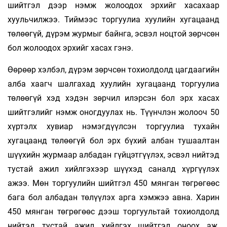
шийтгэл дээр нэмж жолоодох эрхийг хасахаар
хуульчилжээ. Тиймээс торгуулиа хуулийн хугацаанд
төлөөгүй, дүрэм журмыг байнга, эсвэл ноцтой зөрчсөн
бол жолоодох эрхийг хасах гэнэ.
Өөрөөр хэлбэл, дүрэм зөрчсөн тохиолдолд цагдаагийн
алба хаагч шалгахад хуулийн хугацаанд торгуулиа
төлөөгүй хэд хэдэн зөрчил илэрсэн бол эрх хасах
шийтгэлийг нэмж оногдуулах нь. Түүнчлэн жолооч 50
хүртэлх хувиар нэмэгдүүлсэн торгуулиа тухайн
хугацаанд төлөөгүй бол эрх бүхий албан тушаалтан
шүүхийн журмаар албадан гүйцэтгүүлэх, эсвэл нийтэд
тустай ажил хийлгэхээр шүүхэд саналд хүргүүлэх
ажээ. Мөн торгуулийн шийтгэл 450 мянган төгрөгөөс
бага бол албадан төлүүлэх арга хэмжээ авна. Харин
450 мянган төгрөгөөс дээш торгуультай тохиолдолд
нийтэд тустай ажил хийлгэх шийтгэл оноох аж.