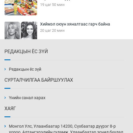
19 цаг 50 мин
Хиймэл оюун хяналтаас гарч байна
20 цаг 20 мин
РЕДАКЦЫН ЁС ЗҮЙ
Эмэгтэйчүүд Бээжин, эрэгтэйчүүд Японд
бэлтгэл базаахаар хилийн дээс алхлаа
20 цаг 50 мин
Редакцын ёс зүй
СУРТАЛЧИЛГАА БАЙРШУУЛАХ
АНУ-ын Цэргийн кибер командлалаын
ажилтнууд амиа хорлох явдал эрс
нэмэгджээ
Үнийн санал харах
20 цаг 57 мин
ХАЯГ
Монголын шигшээ Хонконгийн багийг ялж,
эхний хожлоо авлаа
Монгол Улс, Улаанбаатар 14200, Сүхбаатар дүүрэг 8-р
21 цаг 20 мин
хороо, Алтангэрэлийн гудамж, Улаанбаатар зочид буудал