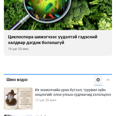
Сэтгэцийн эрүүл мэндэд “санаа тавих” олон
улсын хурал зохион байгуулна
18 цаг 50 мин
Шинэ мэдээ
Их зохиолчийн уран бүтээл, туурвил зүйн
онцлогийг олон улсын судлаачид хэлэлцлээ
17 цаг 20 мин