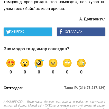
тэмцээнд орол­цогч­дын тоо нэмэгдэж, цар хүрээ нь
улам тэлэх байх” хэ­мээн ярилаа.
А. Дөлгөөнзул
ЖИРГЭХ
ХУВААЛЦАХ
Энэ мэдээ танд ямар санагдав?
0
0
0
0
0
0
Сэтгэгдэл:
Таны IP: (216.73.217.129)
АНХААРУУЛГА: Уншигчдын бичсэн сэтгэгдэлд unuudur.mn хариуцлага
хүлээхгүй болно. Манай сайт ХХЗХ-ны журмын дагуу зүй зохисгүй зарим