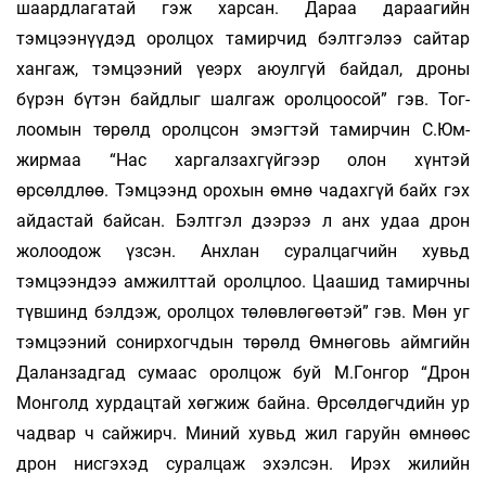
шаардлагатай гэж харсан. Дараа дараагийн
тэмцээнүүдэд орол­цох тамирчид бэлтгэлээ сайтар
хангаж, тэм­цээний үеэрх аюулгүй байдал, дроны
бүрэн бүтэн байдлыг шалгаж оролцоосой” гэв. Тог­
лоомын төрөлд оролцсон эмэгтэй тамирчин С.Юм­
жирмаа “Нас харгалзахгүйгээр олон хүн­тэй
өрсөлдлөө. Тэмцээнд орохын өмнө ча­дах­гүй байх гэх
айдастай байсан. Бэлтгэл дээрээ л анх удаа дрон
жолоодож үзсэн. Анхлан сурал­цаг­чийн хувьд
тэмцээндээ амжилттай оролцлоо. Цаа­шид тамирчны
түв­шинд бэл­­дэж, оролцох төлөвлөгөөтэй” гэв. Мөн уг
тэм­­­цээний сонирхогчдын төрөлд Өмнөговь айм­­гийн
Даланзадгад сумаас оролцож буй М.Гон­­гор “Дрон
Монголд хурдацтай хөгжиж байна. Өр­сөл­дөгчдийн ур
чадвар ч сайжирч. Ми­­ний хувьд жил гаруйн өмнөөс
дрон нисгэхэд сурал­­цаж эхэл­сэн. Ирэх жилийн