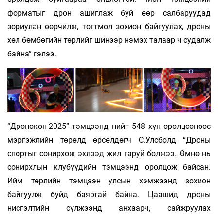
форматыг дрон ашиглаж буй өөр сал­баруудад
зориулан өөрчилж, тогтмол зо­хион байгуулах, дроны
хөл бөмбөгийн төрлийг ши­нээр нэмэх талаар ч судалж
байна” гэлээ.
“Дронокон-2025” тэмцээнд нийт 548 хүн оролц­соноос
мэргэжлийн төрөлд өрсөлдөгч С.Улс­болд “Дроны
спортыг сонирхож эхлээд жил гаруй болжээ. Өмнө нь
сонирхлын клу­бүүдийн тэмцээнд оролцож байсан.
Ийм төр­лийн тэмцээн улсын хэмжээнд зохион
байгуулж буйд баяртай байна. Цаашид дроны
нисгэлтийн сүлжээнд анхаарч, сайжруулах