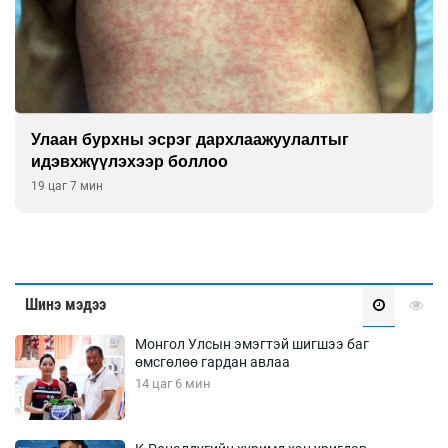
Улаан бурхны эсрэг дархлаажуулалтыг
идэвхжүүлэхээр боллоо
19 цаг 7 мин
Шинэ мэдээ
Монгол Улсын эмэгтэй шигшээ баг
өмсгөлөө гардан авлаа
14 цаг 6 мин