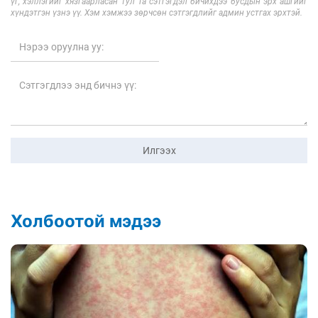
үг, хэллэгийг хязгаарласан тул Та сэтгэгдэл бичихдээ бусдын эрх ашгийг
хүндэтгэн үзнэ үү. Хэм хэмжээ зөрчсөн сэтгэгдлийг админ устгах эрхтэй.
Илгээх
Холбоотой мэдээ