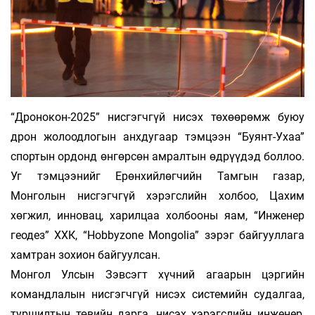
“Дронокон-2025” нисгэгчгүй нисэх төхөө­рөмж буюу
дрон жолоодлогын анх­ду­гаар тэм­­цээн “Буянт-Ухаа”
спортын ордонд өнгөр­сөн ам­рал­тын өдрүүдэд боллоо.
Уг тэмцээнийг Ерөн­­­хий­лөгчийн Тамгын газар,
Монголын нис­­­­гэгч­­гүй хэрэгслийн холбоо, Цахим
хөгжил, ин­­новац, ха­рил­цаа холбооны яам, “Инженер
геодез” ХХК, “Hobbyzone Mongolia” зэрэг бай­гууллага
хамт­ран зохион байгуулсан.
Монгол Улсын Зэвсэгт хүчний агаарын цэр­­­гийн
командлалын нисгэгчгүй нисэх сис­те­­мийн судалгаа,
туршилтын төвийн дарга, ни­­­сэх хэрэгслийн инженер,