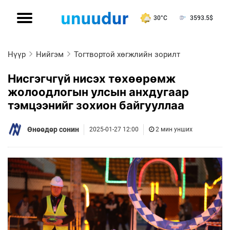
30°C
3593.5
$
Нүүр
Нийгэм
Тогтвортой хөгжлийн зорилт
Нисгэгчгүй нисэх төхөөрөмж
жолоодлогын улсын анхдугаар
тэмцээнийг зохион байгууллаа
Өнөөдөр сонин
2025-01-27 12:00
2 мин унших