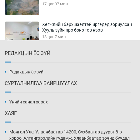
17 цаг 37 мин
Хөгжлийн бэрхшээлтэй иргэдэд зориулсан
Хууль зүйн про боно төв нээв
18 цаг 7 мин
РЕДАКЦЫН ЁС ЗҮЙ
Олон улсын монголч эрдэмтдийн XIII их
хуралд 528 илтгэл хэлэлцүүлэх нь
18 цаг 37 мин
Редакцын ёс зүй
СУРТАЛЧИЛГАА БАЙРШУУЛАХ
Улаан бурхны эсрэг дархлаажуулалтыг
идэвхжүүлэхээр боллоо
Үнийн санал харах
19 цаг 7 мин
ХАЯГ
Эдийн засагт эмэгтэйчүүдийн оролцоог
нэмэгдүүлэхэд бодитой дэмжлэг чухал
Монгол Улс, Улаанбаатар 14200, Сүхбаатар дүүрэг 8-р
19 цаг 37 мин
хороо, Алтангэрэлийн гудамж, Улаанбаатар зочид буудал