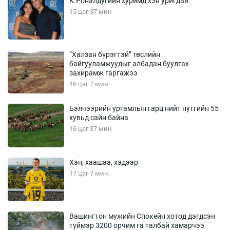
К.Роналдугийн хуримд хэн уригдав
15 цаг 37 мин
“Халзан бүрэгтэй” төслийн
байгууламжуудыг албадан буулгах
захирамж гаргажээ
16 цаг 7 мин
Бэлчээрийн ургамлын гарц нийт нутгийн 55
хувьд сайн байна
16 цаг 37 мин
Хэн, хаашаа, хэдээр
17 цаг 7 мин
Вашингтон мужийн Спокейн хотод дэгдсэн
түймэр 3200 орчим га талбай хамарчээ