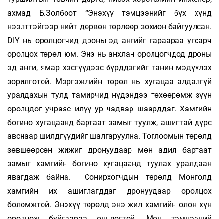
ахмад Б.Золбоот “Энэ­хүү тэмцээнийг бүх хүнд
нээлттэйгээр нийт дөрвөн төрлөөр зохион байгуулсан.
DIY нь орол­цогчид дроны эд ангийг гараараа угсарч
орол­цох төрөл юм. Энэ нь анхлан оролцогчдод дроны
эд анги, ямар хэсгүүдээс бүрддэгийг та­нин мэдүүлэх
зорилготой. Мэргэжлийн төрөл нь хугацаа алдалгүй
уралдахын тулд тамирчид нү­дэндээ төхөөрөмж зүүн
оролцдог учраас илүү ур чадвар шаарддаг. Хамгийн
богино хуга­цаанд бартаат замыг туулж, ашигтай дүрс
авс­наар шилд­гүүдийг шалгаруулна. Тог­лоомын тө­рөлд
зөв­шөөрсөн жижиг дронуудаар мөн адил бар­таат
замыг хамгийн богино хуга­цаанд туулах урал­даан
явагдаж байна. Сонир­хогчдын төрөлд Монголд
хамгийн их ашиг­лагддаг дронуудаар орол­цох
боломжтой. Энэхүү төрөлд энэ жил хам­гийн олон хүн
оролцож буйгаараа онцлогтой. Мөн тэмцээний