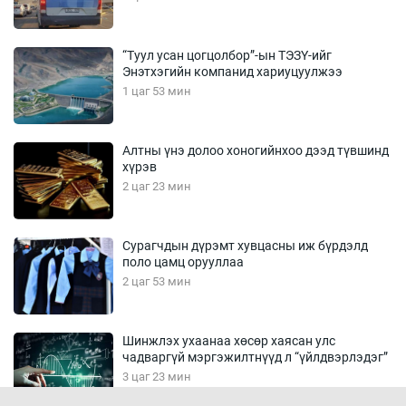
“Туул усан цогцолбор”-ын ТЭЗҮ-ийг
Энэтхэгийн компанид хариуцуулжээ
1 цаг 53 мин
Алтны үнэ долоо хоногийнхоо дээд түвшинд
хүрэв
2 цаг 23 мин
Сурагчдын дүрэмт хувцасны иж бүрдэлд
поло цамц орууллаа
2 цаг 53 мин
Шинжлэх ухаанаа хөсөр хаясан улс
чадваргүй мэргэжилтнүүд л “үйлдвэрлэдэг”
3 цаг 23 мин