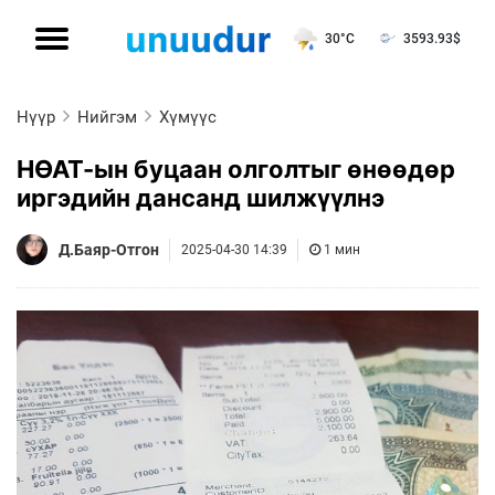
30°C
3593.93
$
Нүүр
Нийгэм
Хүмүүс
НӨАТ-ын буцаан олголтыг өнөөдөр
иргэдийн дансанд шилжүүлнэ
Д.Баяр-Отгон
2025-04-30 14:39
1 мин