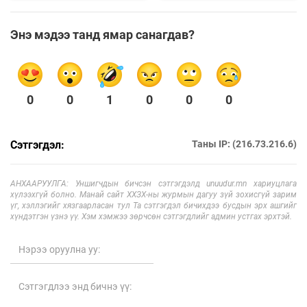
Энэ мэдээ танд ямар санагдав?
0
0
1
0
0
0
Сэтгэгдэл:
Таны IP: (216.73.216.6)
АНХААРУУЛГА: Уншигчдын бичсэн сэтгэгдэлд unuudur.mn хариуцлага
хүлээхгүй болно. Манай сайт ХХЗХ-ны журмын дагуу зүй зохисгүй зарим
үг, хэллэгийг хязгаарласан тул Та сэтгэгдэл бичихдээ бусдын эрх ашгийг
хүндэтгэн үзнэ үү. Хэм хэмжээ зөрчсөн сэтгэгдлийг админ устгах эрхтэй.