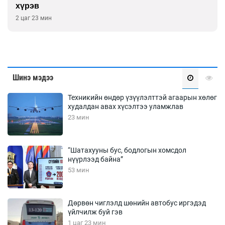
цамц орууллаа
2 цаг 53 мин
Шинэ мэдээ
Техникийн өндөр үзүүлэлттэй агаарын хөлөг
худалдан авах хүсэлтээ уламжлав
23 мин
“Шатахууны бус, бодлогын хомсдол
нүүрлээд байна”
53 мин
Дөрвөн чиглэлд шөнийн автобус иргэдэд
үйлчилж буй гэв
1 цаг 23 мин