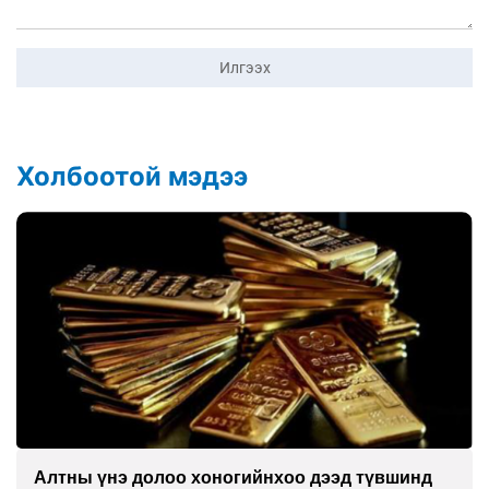
Илгээх
Холбоотой мэдээ
Сурагчдын дүрэмт хувцасны иж бүрдэлд поло