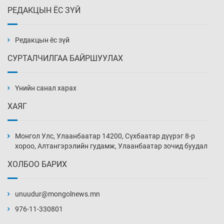
РЕДАКЦЫН ЁС ЗҮЙ
Аппликэйшн хөгжүүлэхийн оронд ажлаа хий,
Г.Дамдинням сайд аа
3 цаг 53 мин
Редакцын ёс зүй
СУРТАЛЧИЛГАА БАЙРШУУЛАХ
Эвдэрхий замаар түрээ барьж, иргэдийнхээ
халаасыг тэмтэрч эхэллээ
Үнийн санал харах
4 цаг 23 мин
ХАЯГ
Тэтгэлэг, хөнгөлөлттэй зээлийн санхүүжилт
саатсанаас олон оюутан төлбөрийн
Монгол Улс, Улаанбаатар 14200, Сүхбаатар дүүрэг 8-р
дарамтад оров
хороо, Алтангэрэлийн гудамж, Улаанбаатар зочид буудал
19 цаг 53 мин
ХОЛБОО БАРИХ
Налайх дүүргийнхэн хошой аваргаар
шалгарлаа
unuudur@mongolnews.mn
20 цаг 23 мин
976-11-330801