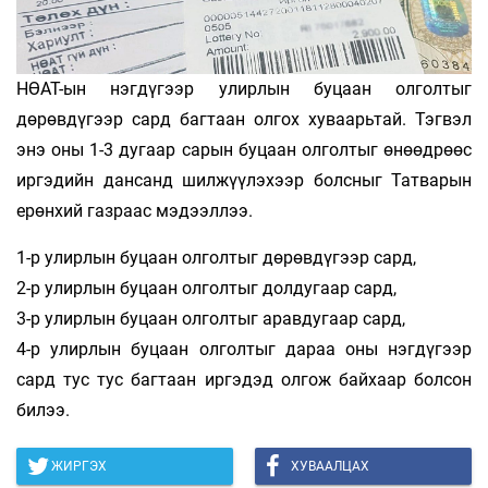
НӨАТ-ын нэгдүгээр улирлын буцаан олголтыг
дөрөвдүгээр сард багтаан олгох хуваарьтай. Тэгвэл
энэ оны 1-3 дугаар сарын буцаан олголтыг өнөөдрөөс
иргэдийн дансанд шилжүүлэхээр болсныг Татварын
ерөнхий газраас мэдээллээ.
1-р улирлын буцаан олголтыг дөрөвдүгээр сард,
2-р улирлын буцаан олголтыг долдугаар сард,
3-р улирлын буцаан олголтыг аравдугаар сард,
4-р улирлын буцаан олголтыг дараа оны нэгдүгээр
сард тус тус багтаан иргэдэд олгож байхаар болсон
билээ.
ЖИРГЭХ
ХУВААЛЦАХ