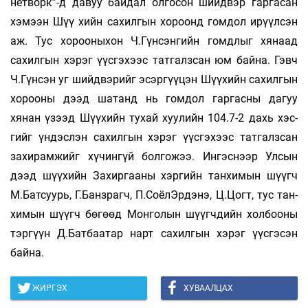
нетворк”-д давуу байдал олгосон шийдвэр гаргасан
хэмээн Шүү­ хийн сахилгын хороонд гомдол ирүүлсэн
аж. Тус хорооныхон Ч.Гүнсэнгийн гомдлыг хянаад
сахилгын хэрэг үүсгэхээс татгалзсан юм байна. Гэвч
Ч.Гүнсэн уг шийдвэрийг эсэргүү­цэн Шүү­хийн сахилгын
хорооны дээд шатанд нь гомдол гаргасны дагуу
хянан үзээд Шүүхийн тухай хуулийн 104.7-2 дахь хэс­
гийг үндэслэн сахилгын хэрэг үүсгэхээс татгалзсан
захирамжийг хүчингүй болгожээ. Ингэснээр Улсын
дээд шүүхийн Захиргааны хэргийн танхимын шүүгч
М.Батсуурь, Г.Банз­рагч, П.СоёлЭрдэнэ, Ц.Цогт, тус тан­
химын шүүгч бөгөөд Монголын шүүгчдийн хол­боо­ны
тэр­гүүн Д.Бат­баатар нарт сахилгын хэрэг үүс­гэсэн
байна.
ЖИРГЭХ
ХУВААЛЦАХ