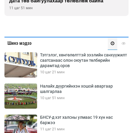
дата төв байгуулахаар төлөвлөж байна
11 цаг 51 мин
Шинэ мэдээ
Тэтгэлэг, хөнгөлөлттэй зээлийн санхүүжилт
саатсанаас олон оюутан төлбөрийн
дарамтад оров
10 цаг 21 мин
Налайх дүүргийнхэн хошой аваргаар
шалгарлаа
10 цаг 51 мин
БНСУ-д хэт халсны улмаас 19 хүн нас
баржээ
11 цаг 21 мин