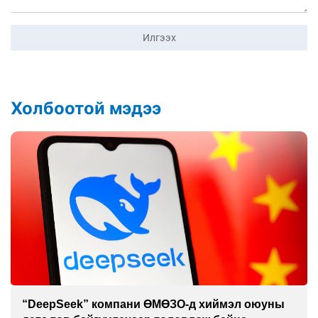
Илгээх
Холбоотой мэдээ
“DeepSeek” компани ӨМӨЗО-д хиймэл оюуны