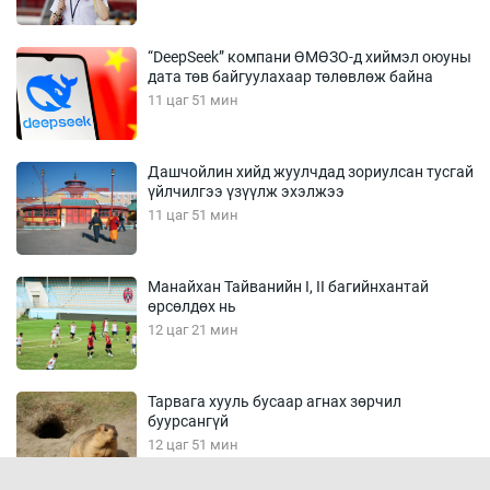
“DeepSeek” компани ӨМӨЗО-д хиймэл оюуны
дата төв байгуулахаар төлөвлөж байна
11 цаг 51 мин
Дашчойлин хийд жуулчдад зориулсан тусгай
үйлчилгээ үзүүлж эхэлжээ
11 цаг 51 мин
Манайхан Тайванийн I, II багийнхантай
өрсөлдөх нь
12 цаг 21 мин
Тарвага хууль бусаар агнах зөрчил
буурсангүй
12 цаг 51 мин