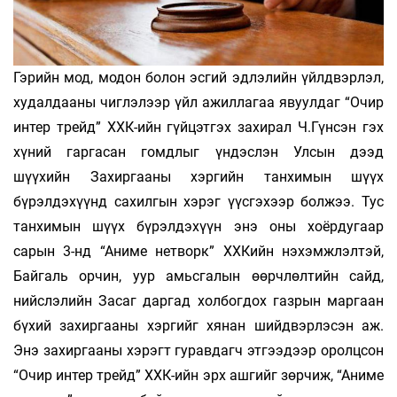
Гэрийн мод, модон болон эсгий эдлэлийн үйлд­вэрлэл,
худалдааны чиглэлээр үйл ажиллагаа явуулдаг “Очир
интер трейд” ХХК-ийн гүйцэтгэх захирал Ч.Гүнсэн гэх
хүний гаргасан гомдлыг үндэслэн Улсын дээд
шүүхийн Захиргааны хэргийн танхимын шүүх
бүрэлдэхүүнд сахилгын хэрэг үүсгэхээр болжээ. Тус
танхимын шүүх бүрэлдэхүүн энэ оны хоёр­дугаар
сарын 3-нд “Аниме нетворк” ХХКийн нэхэмжлэлтэй,
Байгаль орчин, уур амьсгалын өөрчлөлтийн сайд,
нийслэлийн Засаг даргад холбогдох газрын маргаан
бүхий захир­гааны хэргийг хянан шийдвэрлэсэн аж.
Энэ захиргааны хэрэгт гуравдагч этгээдээр оролц­сон
“Очир интер трейд” ХХК-ийн эрх аш­гийг зөрчиж, “Аниме