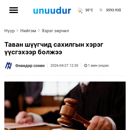
30°C
3593.93
$
Нүүр
Нийгэм
Хэрэг зөрчил
Таван шүүгчид сахилгын хэрэг
үүсгэхээр болжээ
Өнөөдөр сонин
2026-04-27 12:30
1 мин унших