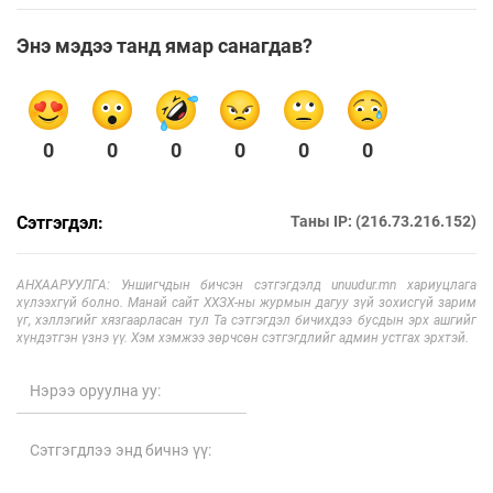
Энэ мэдээ танд ямар санагдав?
0
0
0
0
0
0
Сэтгэгдэл:
Таны IP: (216.73.216.152)
АНХААРУУЛГА: Уншигчдын бичсэн сэтгэгдэлд unuudur.mn хариуцлага
хүлээхгүй болно. Манай сайт ХХЗХ-ны журмын дагуу зүй зохисгүй зарим
үг, хэллэгийг хязгаарласан тул Та сэтгэгдэл бичихдээ бусдын эрх ашгийг
хүндэтгэн үзнэ үү. Хэм хэмжээ зөрчсөн сэтгэгдлийг админ устгах эрхтэй.