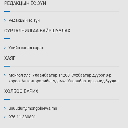
РЕДАКЦЫН ЁС ЗҮЙ
Х.Улам-Өрнөх байр урагшилж, долоод
жагсжээ
13 цаг 21 мин
Редакцын ёс зүй
СУРТАЛЧИЛГАА БАЙРШУУЛАХ
Ж.Лхагвабат өсвөр үеийнхний ДАШТ-ийг
дэнсэлнэ
Үнийн санал харах
13 цаг 51 мин
ХАЯГ
Иран тэсэж үлдсэн ч удаан хугацаанд хүнд
үеийг туулна
Монгол Улс, Улаанбаатар 14200, Сүхбаатар дүүрэг 8-р
14 цаг 21 мин
хороо, Алтангэрэлийн гудамж, Улаанбаатар зочид буудал
ХОЛБОО БАРИХ
Боловсролын зээлийн сангаар гадаадад
суралцагчдын амьжиргааны зардлын
хэмжээг шинэчлэн тогтоох нь
unuudur@mongolnews.mn
14 цаг 51 мин
976-11-330801
Монголын баг Абу Дабид медалийн хур