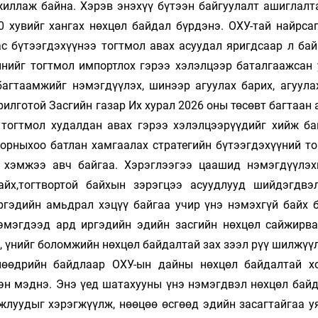
жиллаж байна. Хэрэв энэхүү бүтээн байгуулалт ашиглалт
0 хувийг хангах нөхцөл байдал бүрдэнэ. ОХУ-тай найрса
с бүтээгдэхүүнээ тогтмол авах асуудал яригдсаар л бай
инийг тогтмол импортлох гэрээ хэлэлцээр баталгаажсан 
багтаамжийг нэмэгдүүлэх, шинээр агуулах барих, агуула
илготой Засгийн газар Их хурал 2026 оны төсөвт багтаан
тогтмол худалдан авах гэрээ хэлэлцээрүүдийг хийж ба
 орныхоо батлан хамгаалах стратегийн бүтээгдэхүүний то
 хэмжээ авч байгаа. Хэрэглээгээ цаашид нэмэгдүүлэх
айх,тогтвортой байхын зэрэгцээ асуудлууд шийдэгдвэ
иргэдийн амьдрал хэцүү байгаа учир үнэ нэмэхгүй байх 
эмэгдээд ард иргэдийн эдийн засгийн нөхцөл сайжирва
, үнийг боломжийн нөхцөл байдалтай зах зээл рүү шилжүү
нөөдрийн байдлаар ОХУ-ын дайны нөхцөл байдалтай х
хэн мэднэ. Энэ үед шатахууны үнэ нэмэгдвэл нөхцөл байд
жлуудыг хэрэгжүүлж, нөөцөө өсгөөд эдийн засагтайгаа у