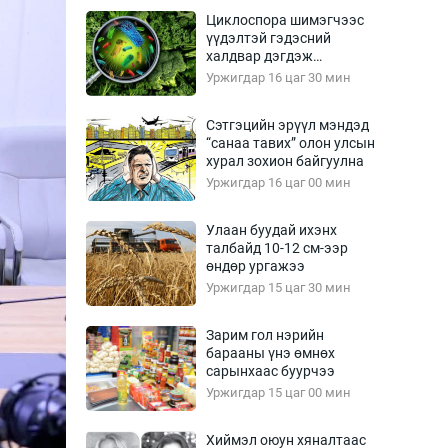
Урлагтай яриа
Циклоспора шимэгчээс
өрчил
үүдэлтэй гэдэсний
халдвар дэгдэж
энд-Эрхэм баян
болзошгүй
Уржигдар 16 цаг 30 мин
Сэтгэцийн эрүүл мэндэд
“санаа тавих” олон улсын
хүний үг
хурал зохион байгуулна
Уржигдар 16 цаг 00 мин
Улаан буудай ихэнх
талбайд 10-12 см-ээр
ага
Бусад
өндөр ургажээ
Уржигдар 15 цаг 30 мин
Фото
сурвалжлагч
Видео
Зарим гол нэрийн
Инфографик
барааны үнэ өмнөх
сарынхаас буурчээ
Санал асуулга
Уржигдар 15 цаг 00 мин
Хиймэл оюун хяналтаас