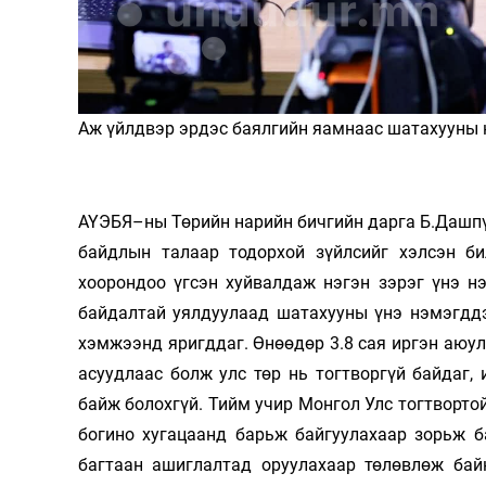
Олимп 2024
Аж үйлдвэр эрдэс баялгийн яамнаас шатахууны 
АҮЭБЯ–ны Төрийн нарийн бичгийн дарга Б.Дашпү
байдлын талаар тодорхой зүйлсийг хэлсэн б
хоорондоо үгсэн хуйвалдаж нэгэн зэрэг үнэ н
байдалтай уялдуулаад шатахууны үнэ нэмэгддэ
хэмжээнд яригддаг. Өнөөдөр 3.8 сая иргэн аюу
асуудлаас болж улс төр нь тогтворгүй байдаг,
байж болохгүй. Тийм учир Монгол Улс тогтворто
богино хугацаанд барьж байгуулахаар зорьж б
багтаан ашиглалтад оруулахаар төлөвлөж бай