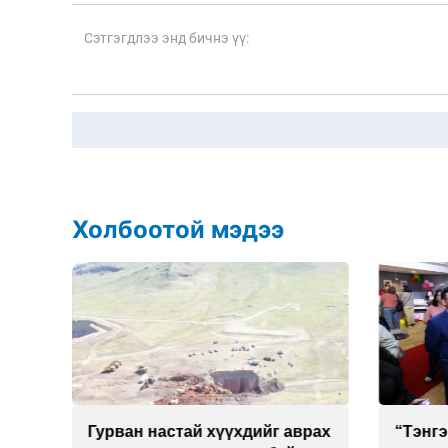
Холбоотой мэдээ
рах
“Тэнгэрт дүүлсэн орь залуу
Хотын