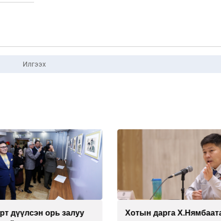
Илгээх
 дарга Х.Нямбаатарыг
Н.Номтойбаяр: Чөлөөт 