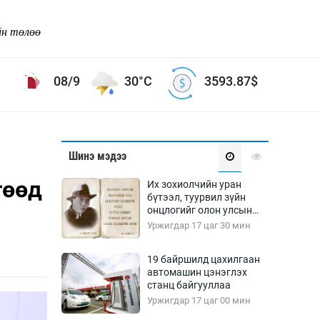
йн төлөө
08/9
30°C
3593.87
$
Соёл урлаг
Шинэ мэдээ
ой хөгжлийн зорилго -
Сонгодог урлаг
гөөд
Их зохиолчийн уран
Ардын урлаг
бүтээл, туурвил зүйн
онцлогийг олон улсын
Дүрслэх урлаг
судлаачид хэлэлцлээ
Уржигдар 17 цаг 30 мин
Өв соёл
таг
Кино урлаг
19 байршилд цахилгаан
автомашин цэнэглэх
 орчин
Цирк
станц байгууллаа
ол
Уржигдар 17 цаг 00 мин
Рок поп, хип хоп
энд