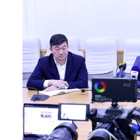
126-гийн НЭГ
Ертөнц
Спорт
Нийгэм
Бөх
Техник технологи
Сагсан бөмбөг
Шинжлэх ухаан
Хөлбөмбөг
Сонин хачин
Олимпын төрөл
Дэлхийн монгол
Тулааны спорт
Олимпын бус төр