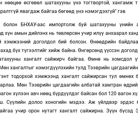
йн нөөцөө өсгөвөл шатахууны үнэ тогтвортой, хангамж т
ралтгүй явагдаж байгаа бөгөөд үнэ нэмэгдэхгүй" гэв
 болон БНХАУ-аас импортолж буй шатахууны үнийн 
д хүн амын дийлэнх нь төвлөрсөн учир илүү анхаарал хан
ой хэмжээний доголдол бий болсон. Өнөөдрийн байдла
хад бүх түгээлтийг хийж байна. Өнгөрсөнд үүссэн доголд
атахууны хангалт сайжирч байгаа. Өмнө нь хомсдол ү
 Мөн хангалтыг нэмэгдүүлэхийн тулд Тээврийн цагдаагийн
гэнт тодорхой хэмжээнд хангалт сайжирсан тул өмнөх 
 гарлаа. Мөн Тээврийн цагдаагийн албатай хамтран өдрий
вагон хүлээн авч нөөц бүрдүүлдэг байсан бол 120 вагон х
ш. Сүүлийн долоо хоногийн мэдээ. Аж үйлдвэр эрдэс 
йгаа учир орон нутагт хангалт сайжирна. Зүүн бүсэд 