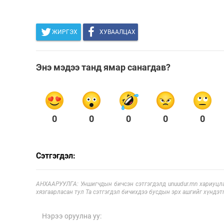
ЖИРГЭХ
ХУВААЛЦАХ
Энэ мэдээ танд ямар санагдав?
0
0
0
0
0
Сэтгэгдэл:
АНХААРУУЛГА: Уншигчдын бичсэн сэтгэгдэлд unuudur.mn хариуцла
хязгаарласан тул Та сэтгэгдэл бичихдээ бусдын эрх ашгийг хүндэтг