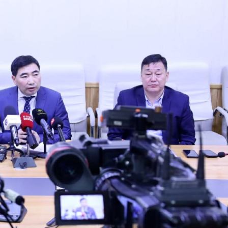
Ханш
Хэрэг з
Эрэлттэй мэдээ
Эрүүл м
Хууль ёс
Хүмүүс
Албаны 
Бусад
Life style
Ярилцл
Зөвлөгөө
Хоймор
Өнөөдрийн тухай
Уншигч-
өл