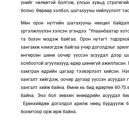
үнийг чөлөөтэй болгож, улсын хувьд стратеги
болно. Өөрөөр хэлбэл, шатахууны нийлүүлэлт тас
Мөн орон нутгийн шатахууны нөхцөл байдал
үргэлжлүүлэн хэлсэн үгэндээ “Улаанбаатар хото
та бүхэн мэдэж байгаа. Орон нутагт тодорх
хангамж нэмэгдэж байгаа учир доголдлыг арилга
өнгөрсөн шөнө оочир үүссэн асуудал дээр ш
холбоотой агуулахууд өдөр шөнөгүй ажилласан.
хамтран өдрийн цагаар тээвэрлэлт хийсэн. Нэ
хангалт хийгдэж, оочир дугаар үүссэн асуудал
хангалт хийж байна. Өмнө нь бид өдөртөө 60-70 
байна. Энэ бол зөвхөн өнөөдрийн асуудал би
Ерөнхийдөө доголдол арилж нөөц бүрдүүлж ба
боомтоор орж ирж байна.