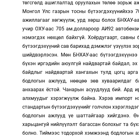
төгсгөлд ашиглалтад оруулахын төлөө зорьж а
Монгол Улс газрын тосны бүтээгдэхүүнийхээ 7
ажиллагааг хөгжүүлж, урд хөрш болох БНХАУ-аа
учир ОХУ-аас 705 ам.доллароор АИ92 автобенз
нэмэгдэх нөхцөл байхгүй. Хоёрдугаарт, савны 
бүтээгдэхүүний сав барихад дэмжлэг үзүүлэх зор
шийдвэрлэсэн. Мөн БНХАУ-аас бүтээгдэхүүнээ 
бүхэн иргэдийн аюулгүй найдвартай байдал, эх
байдлыг найдвартай хангахын тулд цогц арга
бодлогын ажлууд, нөөцөө зөв хуваарилдаг б
анхаарах ёстой. Чанарын асуудлууд бий. Ард 
алхмуудыг хэрэгжүүлж байна. Хэрэв импорт н
стандартын бүтээгдэхүүнийг голчлон хэрэглэдэг
бодлогын ажлууд үе шаттайгаар хийгдэнэ. Ө
харьцангуй нийлүүлэлт багассан болохыг та бү
болно. Тиймээс тодорхой хэмжээнд бодлогын а