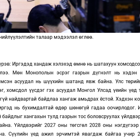
нийлүүлэлтийн талаар мэдээлэл өглөө.
рэв: Иргэдэд хандаж хэлэхэд өмнө нь шатахуун хомсодсо
илээ. Мөн Монополын эсрэг газрын дүгнэлт нь хэдэн
эмсэн асуудал нь шүүхийн шатанд явж байна. Улс төрий
г, хомсдол үүсдэг гэх асуудал Монгол Улсад үеийн үед 
лгүй найдвартай байдлаа хангаж амьдрах ёстой. Хэдхэн к
 иргэд нь бухимдалтай өдөр шөнөгүй гадаа оочирлодог. 
й байдлыг хангахын тулд газрын тос боловсруулах үйлдвэ
айна. Үйлдвэрийг 2027 оны төгсгөл 2028 оны нэгдүгээр
на. Сүүлийн үед ажил эрчимтэй явагдаж байгаа учир 