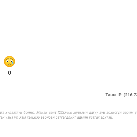
0
Таны IP: (216.7
га хүлээхгүй болно. Манай сайт ХХЗХ-ны журмын дагуу зүй зохисгүй зарим үг
эн үзнэ үү. Хэм хэмжээ зөрчсөн сэтгэгдлийг админ устгах эрхтэй.