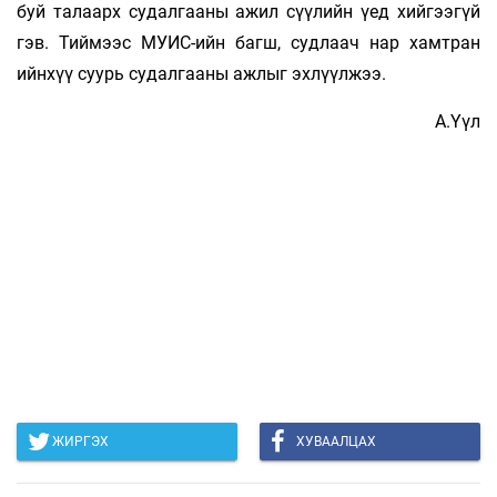
буй талаарх судалгааны ажил сүү­лийн үед хийгээгүй
гэв. Тиймээс МУИС-ийн багш, суд­лаач нар хамтран
ийнхүү суурь судалгааны ажлыг эх­лүүлжээ.
А.Үүл
ЖИРГЭХ
ХУВААЛЦАХ