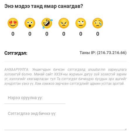
Энэ мэдээ танд ямар санагдав?
0
0
0
0
0
0
Сэтгэгдэл:
Таны IP: (216.73.216.66)
АНХААРУУЛГА: Уншигчдын бичсэн сэтгэгдэлд unuudur.mn хариуцлага
хүлээхгүй болно. Манай сайт ХХЗХ-ны журмын дагуу зүй зохисгүй зарим
үг, хэллэгийг хязгаарласан тул Та сэтгэгдэл бичихдээ бусдын эрх ашгийг
хүндэтгэн үзнэ үү. Хэм хэмжээ зөрчсөн сэтгэгдлийг админ устгах эрхтэй.