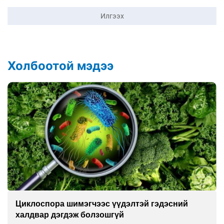
Илгээх
Холбоотой мэдээ
Сэтгэцийн эрүүл мэндэд “санаа тавих” олон
улсын хурал зохион байгуулна