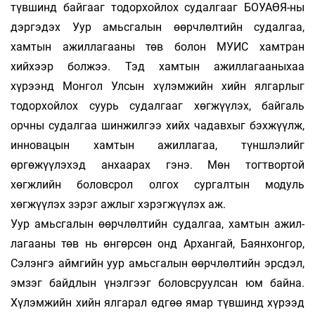
түвшинд байгааг тодорхойлох судалгааг БОУАӨЯ-ны
дэргэдэх Уур амьсгалын өөрчлөлтийн судалгаа,
хамтын ажиллагааны төв болон МУИС хамтран
хийхээр болжээ. Тэд хамтын ажиллагааныхаа
хүрээнд Монгол Улсын хүлэмжийн хийн ялгарлыг
тодорхойлох суурь судалгааг хөгжүүлэх, байгаль
орчны судалгаа шинжилгээ хийх чадавхыг бэхжүүлж,
инновацын хамтын ажиллагаа, түншлэлийг
өргөжүүлэхэд анхаарах гэнэ. Мөн тогтвортой
хөгжлийн боловсрол олгох сургалтын модуль
хөгжүүлэх зэрэг ажлыг хэрэгжүүлэх аж.
Уур амьсгалын өөрчлөлтийн судалгаа, хамтын ажил­
ла­гааны төв нь өнгөрсөн онд Архангай, Баянхонгор,
Сэлэнгэ айм­гийн уур амьсгалын өөрчлөлтийн эрсдэл,
эмзэг байдлын үнэл­гээг боловсруулсан юм байна.
Хүлэмжийн хийн ялгарал өдгөө ямар түвшинд хүрээд