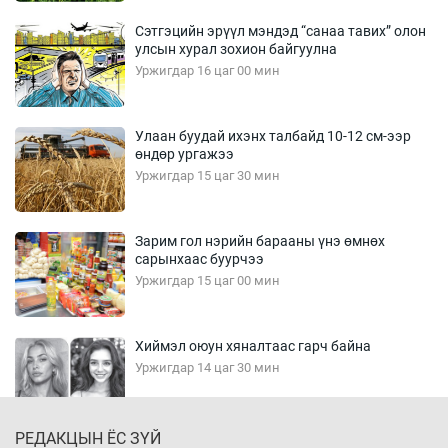
Сэтгэцийн эрүүл мэндэд “санаа тавих” олон
улсын хурал зохион байгуулна
Уржигдар 16 цаг 00 мин
Улаан буудай ихэнх талбайд 10-12 см-ээр
өндөр ургажээ
Уржигдар 15 цаг 30 мин
Зарим гол нэрийн барааны үнэ өмнөх
сарынхаас буурчээ
Уржигдар 15 цаг 00 мин
Хиймэл оюун хяналтаас гарч байна
Уржигдар 14 цаг 30 мин
РЕДАКЦЫН ЁС ЗҮЙ