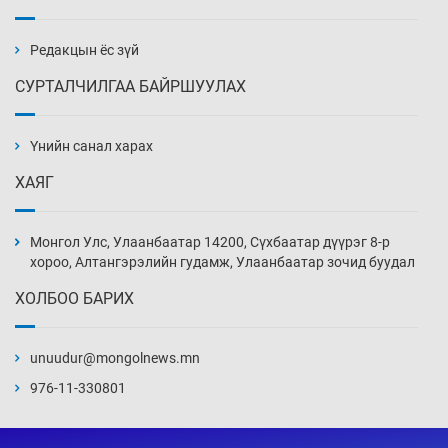
Эмэгтэйчүүд Бээжин, эрэгтэйчүүд Японд
бэлтгэл базаахаар хилийн дээс алхлаа
Уржигдар 14 цаг 00 мин
Редакцын ёс зүй
СУРТАЛЧИЛГАА БАЙРШУУЛАХ
АНУ-ын Цэргийн кибер командлалаын
ажилтнууд амиа хорлох явдал эрс
нэмэгджээ
Үнийн санал харах
Уржигдар 13 цаг 52 мин
ХАЯГ
Монголын шигшээ Хонконгийн багийг ялж,
эхний хожлоо авлаа
Монгол Улс, Улаанбаатар 14200, Сүхбаатар дүүрэг 8-р
Уржигдар 13 цаг 30 мин
хороо, Алтангэрэлийн гудамж, Улаанбаатар зочид буудал
ХОЛБОО БАРИХ
Техникийн өндөр үзүүлэлттэй агаарын хөлөг
худалдан авах хүсэлтээ уламжлав
unuudur@mongolnews.mn
Уржигдар 13 цаг 00 мин
976-11-330801
“Шатахууны бус, бодлогын хомсдол
нүүрлээд байна”