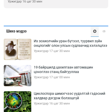
Уржигдар 16 цаг 00 мин
Шинэ мэдээ
Их зохиолчийн уран бүтээл, туурвил зүйн
онцлогийг олон улсын судлаачид хэлэлцлээ
Уржигдар 17 цаг 30 мин
19 байршилд цахилгаан автомашин
цэнэглэх станц байгууллаа
Уржигдар 17 цаг 00 мин
Циклоспора шимэгчээс үүдэлтэй гэдэсний
халдвар дэгдэж болзошгүй
Уржигдар 16 цаг 30 мин