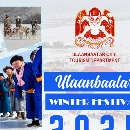
Ханш
Хэрэг з
Эрэлттэй мэдээ
Эрүүл м
Хууль ёс
Хүмүүс
Албаны 
Бусад
Life style
Ярилцл
Зөвлөгөө
Хоймор
Өнөөдрийн тухай
Уншигч-
өл