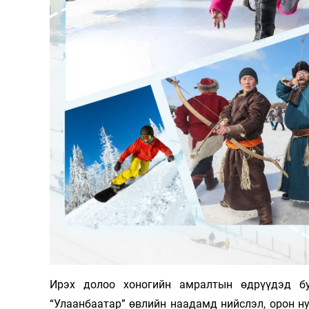
Олимп 2024
Ирэх долоо хоногийн амралтын өдрүүдэд бу
“Улаанбаатар” өвлийн наадамд нийс­лэл, орон н