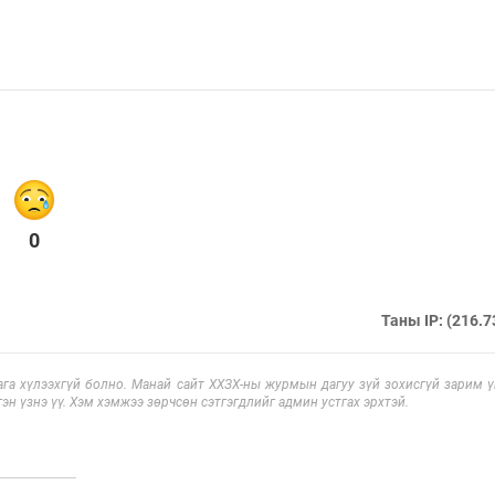
0
Таны IP: (216.7
га хүлээхгүй болно. Манай сайт ХХЗХ-ны журмын дагуу зүй зохисгүй зарим үг
эн үзнэ үү. Хэм хэмжээ зөрчсөн сэтгэгдлийг админ устгах эрхтэй.