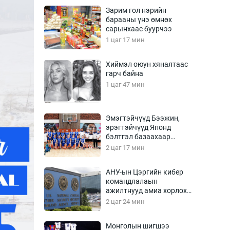
Урлагтай яриа
Зарим гол нэрийн
өрчил
барааны үнэ өмнөх
сарынхаас буурчээ
энд-Эрхэм баян
1 цаг 17 мин
Хиймэл оюун хяналтаас
гарч байна
хүний үг
1 цаг 47 мин
Эмэгтэйчүүд Бээжин,
эрэгтэйчүүд Японд
ага
Бусад
бэлтгэл базаахаар
хилийн дээс алхлаа
2 цаг 17 мин
Фото
сурвалжлагч
Видео
АНУ-ын Цэргийн кибер
Инфографик
командлалаын
ажилтнууд амиа хорлох
Санал асуулга
явдал эрс нэмэгджээ
2 цаг 24 мин
Монголын шигшээ