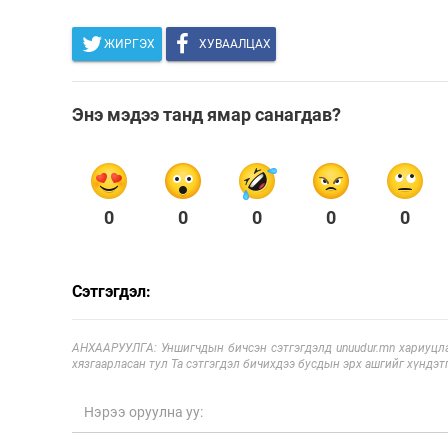
ЖИРГЭХ
ХУВААЛЦАХ
Энэ мэдээ танд ямар санагдав?
0
0
0
0
0
Сэтгэгдэл:
АНХААРУУЛГА: Уншигчдын бичсэн сэтгэгдэлд unuudur.mn хариуцла
хязгаарласан тул Та сэтгэгдэл бичихдээ бусдын эрх ашгийг хүндэтг