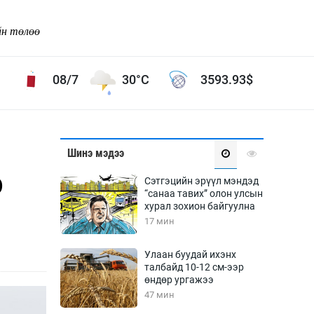
йн төлөө
08/7
30°C
3593.93
$
Соёл урлаг
Шинэ мэдээ
ой хөгжлийн зорилго -
Сонгодог урлаг
0
Сэтгэцийн эрүүл мэндэд
Ардын урлаг
“санаа тавих” олон улсын
хурал зохион байгуулна
Дүрслэх урлаг
17 мин
Өв соёл
таг
Кино урлаг
Улаан буудай ихэнх
талбайд 10-12 см-ээр
 орчин
Цирк
өндөр ургажээ
ол
47 мин
Рок поп, хип хоп
энд