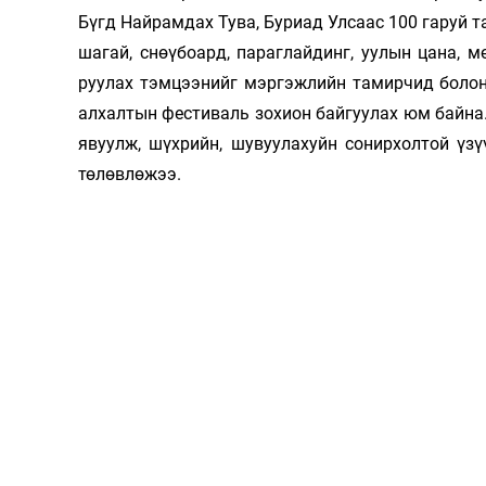
Бүгд Найрам­дах Тува, Буриад Улсаас 100 гаруй 
шагай, снөүбоард, параг­лайдинг, уулын цана, м
руулах тэмцээнийг мэргэжлийн тамирчид бо­лон
алхалтын фестиваль зохион бай­гуулах юм байна
явуулж, шүхрийн, шувуулахуйн сонирхолтой үзүү
төлөвлөжээ.