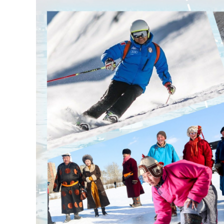
126-гийн НЭГ
Ертөнц
Спорт
Нийгэм
Бөх
Техник технологи
Сагсан бөмбөг
Шинжлэх ухаан
Хөлбөмбөг
Сонин хачин
Олимпын төрөл
Дэлхийн монгол
Тулааны спорт
Олимпын бус төр