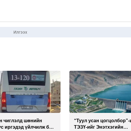
Илгээх
н чиглэлд шөнийн
“Туул усан цогцолбор”
с иргэдэд үйлчилж буй
ТЭЗҮ-ийг Энэтхэгийн