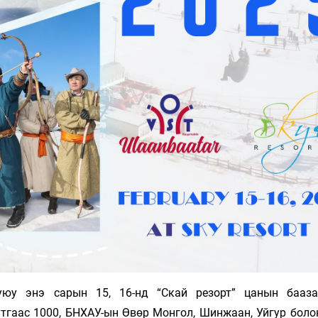
юу энэ сарын 15, 16-нд “Скай резорт” цанын баа­з
утгаас 1000, БНХАУ-ын Өвөр Мон­гол, Шинжаан, Уйгур бол