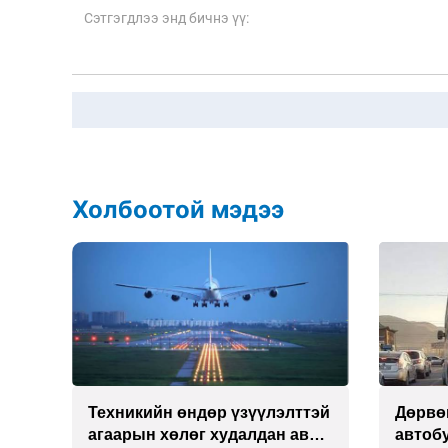
Холбоотой мэдээ
рч
Техникийн өндөр үзүүлэлттэй
Дөрвө
агаарын хөлөг худалдан авах
автобу