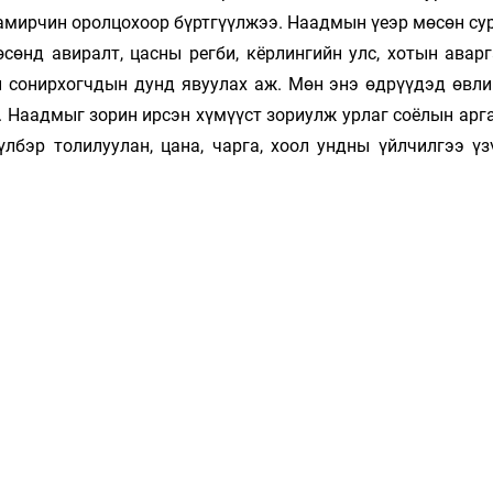
та­мир­чин оролцохоор бүртгүүлжээ. Наадмын үеэр мөсөн су
өсөнд авиралт, цас­ны регби, кёрлингийн улс, хотын аварг
 сонирхогчдын дунд явуулах аж. Мөн энэ өд­рүүдэд өвли
. Наадмыг зорин ирсэн хү­мүүст зориулж урлаг соёлын ар
л­бэр толилуулан, цана, чарга, хоол ундны үйл­чилгээ ү