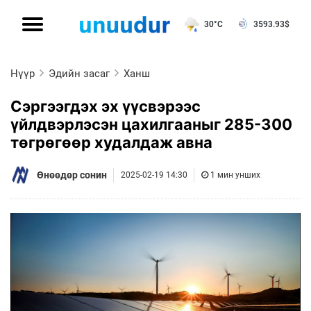
30°C
3593.93
$
Нүүр
Эдийн засаг
Ханш
Сэргээгдэх эх үүсвэрээс
үйлдвэрлэсэн цахилгааныг 285-300
төгрөгөөр худалдаж авна
Өнөөдөр сонин
2025-02-19 14:30
1 мин унших