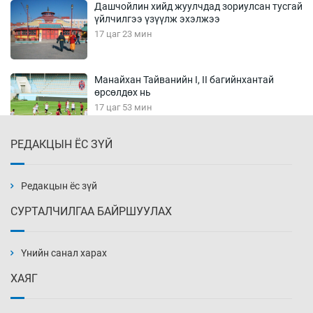
Дашчойлин хийд жуулчдад зориулсан тусгай
үйлчилгээ үзүүлж эхэлжээ
17 цаг 23 мин
Манайхан Тайванийн I, II багийнхантай
өрсөлдөх нь
17 цаг 53 мин
РЕДАКЦЫН ЁС ЗҮЙ
Тарвага хууль бусаар агнах зөрчил
буурсангүй
18 цаг 23 мин
Редакцын ёс зүй
СУРТАЛЧИЛГАА БАЙРШУУЛАХ
Х.Улам-Өрнөх байр урагшилж, долоод
жагсжээ
Үнийн санал харах
18 цаг 53 мин
ХАЯГ
Ж.Лхагвабат өсвөр үеийнхний ДАШТ-ийг
дэнсэлнэ