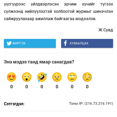
үүсгүүрээс үйлдвэрлэсэн эрчим хүчийг түгээх
сүлжээнд нийлүүлэхтэй холбоотой журмыг шинэчлэн
сайжруулахаар ажиллаж байгаагаа мэдээлэв.
Ж.Сувд
ЖИРГЭХ
ХУВААЛЦАХ
Энэ мэдээ танд ямар санагдав?
0
0
0
0
0
0
Сэтгэгдэл:
Таны IP: (216.73.216.191)