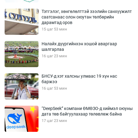
Тэтгэлэг, хөнгөлөлттэй зээлийн санхүүжилт
саатсанаас олон оюутан төлбөрийн
дарамтад оров
15 цаг 53 мин
Налайх дүүргийнхэн хошой аваргаар
шалгарлаа
16 цаг 23 мин
БНСУ-д хэт халсны улмаас 19 хүн нас
баржээ
16 цаг 53 мин
“DeepSeek” компани ӨМӨЗО-д хиймэл оюуны
дата төв байгуулахаар төлөвлөж байна
17 цаг 23 мин