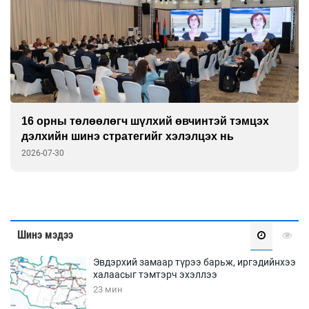
16 орны төлөөлөгч шүлхий өвчинтэй тэмцэх
дэлхийн шинэ стратегийг хэлэлцэх нь
2026-07-30
Шинэ мэдээ
Эвдэрхий замаар түрээ барьж, иргэдийнхээ
халаасыг тэмтэрч эхэллээ
23 мин