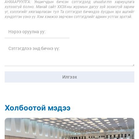
АНХААРУУЛГА: Уншигчдын бичсэн сэтгэгдэлд unuudur.mn хариуцлага
хүлээхгүй болно. Манай сайт ХХЗХ-ны журмын дагуу зүй зохисгүй зарим
үг, хэллэгийг хязгаарласан тул Та сэтгэгдэл бичихдээ бусдын эрх ашгийг
хүндэтгэн үзнэ үү. Хэм хэмжээ зөрчсөн сэтгэгдлийг админ устгах эрхтэй.
Илгээх
Холбоотой мэдээ