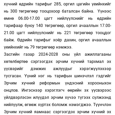
хүчний өдрийн тарифыг 285, оргил цагийн үеийнхийг
нь 300 төгрөгөөр тооцохоор баталсан байна. Үүнээс
өмнө 06.00-17.00 цагт нийлүүлснийг нь өдрийн
тарифаар буюу 140 төг­рөгөөр, оргил ачаал­лын 17.00-
21.00 цагт ний­лүүлснийг нь 221 төг­рөгөөр тооц­дог
байж. Өдрийн тарифыг хоёр дахин, оргил ачааллын
үеийнхийг нь 79 төг­рөгөөр нэм­жээ.
Засгийн газар 2024-2028 оны үйл ажил­лагааны
хөтөлбөртөө сэргээгдэх эрчим хүч­ний тархмал эх
үүсвэрийг дэмжих ажлуудыг хэ­рэг­жүүлэхээр
тусгасан. Үүний нэг нь та­ри­фын шинэчлэл гэдгийг
Эрчим хүчний ре­­формын үндэсний хорооныхон
онцлов. Ин­гэс­нээр хэрэглэгч өөрийн эх үүсвэрээс
үйлд­вэрлэсэн илүүдэл эрчим хүчээ түгээх сүл­жээнд
нийлүүлж, өгөөж хүртэх боломж нэ­мэгд­жээ. Түүнчлэн
Эрчим хүчний яамнаас сэр­гээгдэх эрчим хүчний эх