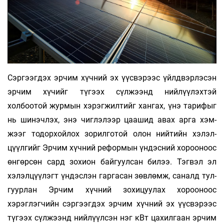
Сэргээгдэх эрчим хүчний эх үүсвэрээс үйлд­­­­вэр­лэсэн
эрчим хүчийг түгээх сүл­жээнд ний­лүү­лэхтэй
холбоотой журмын хэ­рэг­­жил­тийг хангах, үнэ тарифыг
нь шинэчлэх, энэ чиг­лэ­лээр цаашид авах арга хэм­­
жээг то­дор­хойлох зорилготой олон ний­­тийн хэ­лэл­
цүүлгийг Эрчим хүчний рефор­­мын үндэсний хорооноос
өнгөрсөн сард зохион байгуулсан билээ. Тэгвэл эл
хэлэл­цүүлэгт үндэслэн гар­гасан зөв­лөмж, саналд тул­
гуурлан Эрчим хүчний зохи­цуу­лах хорооноос
хэрэглэгчийн сэргээгдэх эрчим хүчний эх үүсвэрээс
түгээх сүлжээнд ний­лүүлсэн нэг кВт цахилгаан эрчим