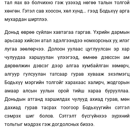
тал яах вэ болчихно гэж үзэхэд нөгөө талын толгой
хөнгөн. Гэтэл сав хоосон, хөл хүнд… гээд Бодьхүү арга
мухардан ширтлээ.
Доньд өврөө суйлан хавтагаа гаргав. Үхрийн дармын
арьсаар хийсэн атал эдэлгээндээ номхорсных уу, илэг
лугаа зөөлөрчээ. Долоон уулаас цуглуулсан эр хар
чулуудаа харшуулан үлээгээд, өмнөө дэвссэн ам
дөрвөлжин дэвсэг дээр алгаа хумбайлган хөмөрч,
алгуур гулсуулан татсаар гурав хувааж эхэлмэгц
Бодьхүү мэргийн толгойг харахаас халирч, жодгорын
амаар алсын уулын орой тийш хараа бурууллаа.
Доньдын атганд харшилдах чулууд ахиад гурав, мөн
дахиад гурав тасрах тоогоор Бодьхүүгийн сэтгэл
сэмрэх шиг болов. Сэтгэлт бүсгүйнхээ зүрхний
тольтыг мэдрэх гэж догдолсных бизээ.