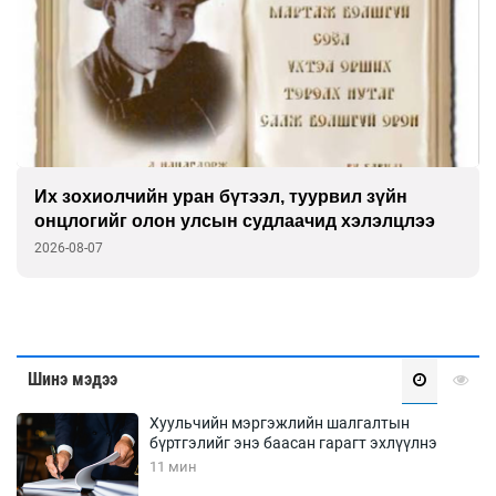
Их зохиолчийн уран бүтээл, туурвил зүйн
онцлогийг олон улсын судлаачид хэлэлцлээ
2026-08-07
Шинэ мэдээ
Хуульчийн мэргэжлийн шалгалтын
бүртгэлийг энэ баасан гарагт эхлүүлнэ
11 мин