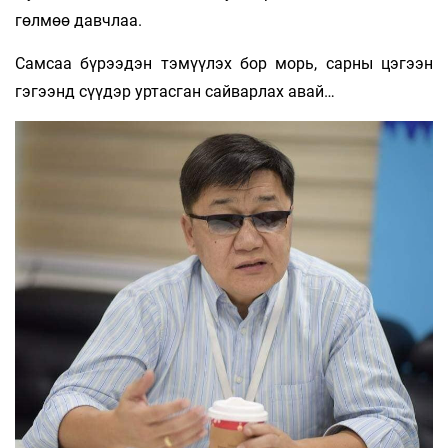
гөлмөө давчлаа.
Самсаа бүрээдэн тэмүүлэх бор морь, сарны цэгээн
гэгээнд сүүдэр уртасган сайварлах авай…