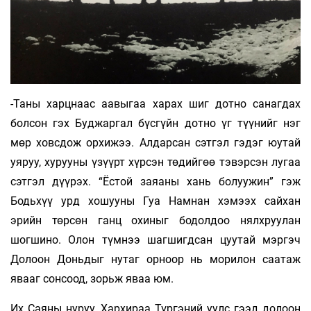
-Таны харцнаас аавыгаа харах шиг дотно санагдах
болсон гэх Буджаргал бүсгүйн дотно үг түүнийг нэг
мөр ховсдож орхижээ. Алдарсан сэтгэл гэдэг юутай
уяруу, хурууны үзүүрт хүрсэн төдийгөө тэвэрсэн лугаа
сэтгэл дүүрэх. “Ёстой заяаны хань болуужин” гэж
Бодьхүү урд хошууны Гуа Намнан хэмээх сайхан
эрийн төрсөн ганц охиныг бодолдоо нялхруулан
шогшино. Олон түмнээ шагшигдсан цуутай мэргэч
Долоон Доньдыг нутаг орноор нь морилон саатаж
явааг сонсоод, зорьж яваа юм.
Их Саяны нуруу, Хархираа Түргэний уулс гээд долоон