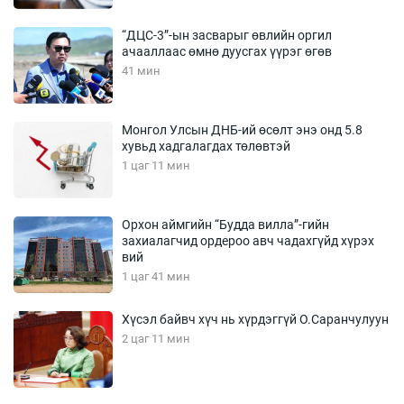
“ДЦС-3”-ын засварыг өвлийн оргил
ачааллаас өмнө дуусгах үүрэг өгөв
41 мин
Монгол Улсын ДНБ-ий өсөлт энэ онд 5.8
хувьд хадгалагдах төлөвтэй
1 цаг 11 мин
Орхон аймгийн “Будда вилла”-гийн
захиалагчид ордероо авч чадахгүйд хүрэх
вий
1 цаг 41 мин
Хүсэл байвч хүч нь хүрдэггүй О.Саранчулуун
2 цаг 11 мин