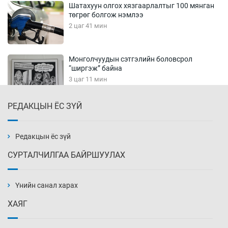
Шатахуун олгох хязгаарлалтыг 100 мянган
төгрөг болгож нэмлээ
2 цаг 41 мин
Монголчуудын сэтгэлийн боловсрол
“ширгэж” байна
3 цаг 11 мин
РЕДАКЦЫН ЁС ЗҮЙ
Их зохиолчийн уран бүтээл, туурвил зүйн
онцлогийг олон улсын судлаачид хэлэлцлээ
2026-08-07
Редакцын ёс зүй
СУРТАЛЧИЛГАА БАЙРШУУЛАХ
19 байршилд цахилгаан автомашин
цэнэглэх станц байгууллаа
Үнийн санал харах
2026-08-07
ХАЯГ
Циклоспора шимэгчээс үүдэлтэй гэдэсний