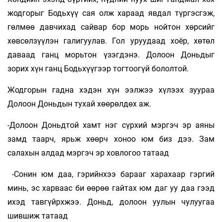
жодгорыг Бодьхүү сая олж хараад явдал түргэсгэж,
гөлмөө давчихад сайвар бор морь нойтон хөрсийг
хөвсөлзүүлэн галигуулав. Гол уруудаад хоёр, хөтөл
даваад ганц морьтон үзэгдэнэ. Долоон Доньдыг
зорих хүн ганц Бодьхүүгээр тогтоогүй бололтой.
Жодгорын гадна хэдэн хүн ээлжээ хүлээх зуураа
Долоон Доньдын тухай хөөрөлдөх аж.
-Долоон Доньдтой хамт нэг сүрхий мэргэч эр аяны
замд таарч, ярьж хөөрч хоноо юм биз дээ. Зам
салахын алдад мэргэч эр ховлогоо татаад
-Сонин юм даа, гэрийнхээ барааг харахаар гэргий
минь, эс харваас би өөрөө гайтах юм даг уу даа гээд
ихэд тавгүйрхжээ. Доньд, долоон уулын чулуугаа
шившиж татаад