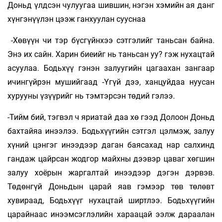
Доньд үлдсэн чулуугаа шившин, нэгэн хэмийн ая данг
хүнгэнүүлэн цээж ганхуулан сууснаа
-Хөвүүн чи тэр бүсгүйнхээ сэтгэлийг таньсан байна.
Энэ их сайн. Харин биеийг нь таньсан уу? гэж нухацтай
асуулаа. Бодьхүү гэнэн залуугийн цагаахан зангаар
ичингүйрэн мушийгаад -Үгүй дээ, ханцуйдаа нуусан
хурууны үзүүрийг нь тэмтэрсэн төдий гэлээ.
-Тийм бий, тэгвэл ч яриатай даа хө гээд Долоон Доньд
бахтайяа инээлээ. Бодьхүүгийн сэтгэл цэлмэж, залуу
хүний цэнгэг инээдээр даган баясахад нар салхинд
гандаж цайрсан жодгор майхны дээвэр цаваг хөгшин
залуу хоёрын жаргалтай инээдээр дэгэн дэрвэв.
Төдөнгүй Доньдын царай яав гэмээр төв төлөвт
хувираад, Бодьхүүг нухацтай ширтлээ. Бодьхүүгийн
царайнаас инээмсэглэлийн хараацай ээлж дараалан