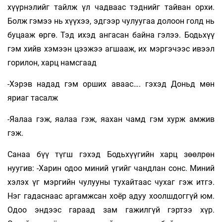
хүүрнэлийг тайлж үл чадваас тэднийг тайван орхи.
Болж гэмээ нь хүүхээ, эдгээр чулуугаа долоон голд нь
буцааж өргө. Тэд ихэд ангасан байна гэлээ. Бодьхүү
гэм хийв хэмээн цээжээ агшааж, их мэргэчээс ивээл
горилон, харц намсгаад
-Хэрэв надад гэм орших аваас…. гэхэд Доньд мөн
яриаг тасалж
-Яалаа гэж, яалаа гэж, яахан чамд гэм хурж амжив
гэж.
Санаа бүү түгш гэхэд Бодьхүүгийн харц зөөлрөн
нуугив: -Харин одоо миний үгийг чандлан сонс. Миний
хэлэх үг мэргийн чулууны тухайтаас чухаг гэж итгэ.
Нэг гадаснаас аргамжсан хоёр адуу хоолшдоггүй юм.
Одоо эндээс гараад зам гажилгүй гэртээ хүр.