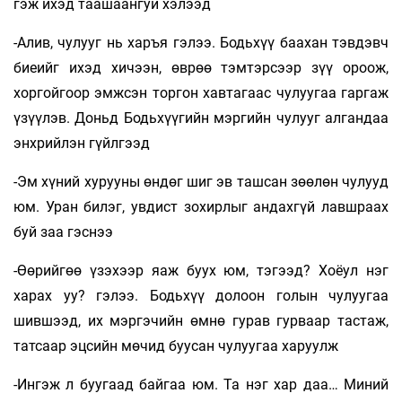
гэж ихэд таашаангуй хэлээд
-Алив, чулууг нь харъя гэлээ. Бодьхүү баахан тэвдэвч
биеийг ихэд хичээн, өврөө тэмтэрсээр зүү ороож,
хоргойгоор эмжсэн торгон хавтагаас чулуугаа гаргаж
үзүүлэв. Доньд Бодьхүүгийн мэргийн чулууг алгандаа
энхрийлэн гүйлгээд
-Эм хүний хурууны өндөг шиг эв ташсан зөөлөн чулууд
юм. Уран билэг, увдист зохирлыг андахгүй лавшраах
буй заа гэснээ
-Өөрийгөө үзэхээр яаж буух юм, тэгээд? Хоёул нэг
харах уу? гэлээ. Бодьхүү долоон голын чулуугаа
шившээд, их мэргэчийн өмнө гурав гурваар тастаж,
татсаар эцсийн мөчид буусан чулуугаа харуулж
-Ингэж л буугаад байгаа юм. Та нэг хар даа… Миний