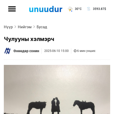
30°C
3593.87
$
Нүүр
Нийгэм
Бусад
Чулууны хэлмэрч
Өнөөдөр сонин
2025-06-10 15:00
6 мин унших