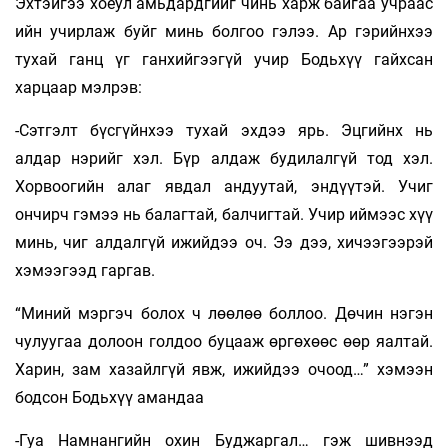
Эхтэйгээ хоёул амьдардгийг чинь харж байгаа учраас
ийн учирлаж буйг минь болгоо гэлээ. Ар гэрийнхээ
тухай ганц үг ганхийгээгүй учир Бодьхүү гайхсан
харцаар мэлрэв:
-Сэтгэлт бүсгүйнхээ тухай эхдээ ярь. Эцгийнх нь
алдар нэрийг хэл. Бүр алдаж будилалгүй тод хэл.
Хорвоогийн алаг явдал андуутай, эндүүтэй. Учиг
ончирч гэмээ нь балагтай, балчигтай. Учир иймээс хүү
минь, чиг алдалгүй ижийдээ оч. Ээ дээ, хичээгээрэй
хэмээгээд гаргав.
“Миний мэргэч болох ч лөөлөө боллоо. Дөчин нэгэн
чулуугаа долоон голдоо буцааж өргөхөөс өөр яалтай.
Харин, зам хазайлгүй явж, ижийдээ очоод…” хэмээн
бодсон Бодьхүү амандаа
-Гуа Намнангийн охин Буджаргал… гэж шивнээд