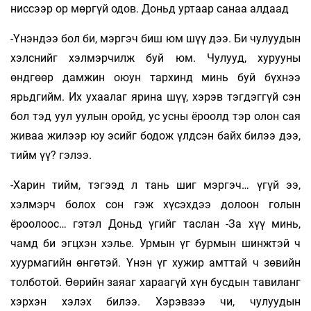
ниссээр ор мөргүй одов. Доньд уртаар санаа алдаад
-Үнэндээ бол би, мэргэч биш юм шүү дээ. Би чулуудын
хэлснийг хэлмэрчилж буй юм. Чулууд, хурууны
өндгөөр дамжин оюун тархинд минь буй бүхнээ
ярьдгийм. Их ухаалаг ярина шүү, хэрэв тэгдэггүй сэн
бол тэд уул уулын оройд, ус усны ёроолд тэр олон сая
живаа жилээр юу эсийг бодож үлдсэн байх билээ дээ,
тийм үү? гэлээ.
-Харин тийм, тэгээд л тань шиг мэргэч… үгүй ээ,
хэлмэрч болох сон гэж хүсэхдээ долоон голын
ёроолоос… гэтэл Доньд үгийг таслан -За хүү минь,
чамд би эгцхэн хэлье. Урмын үг бурмын шинжтэй ч
хуурмагийн өнгөтэй. Үнэн үг хужир амттай ч зөвийн
толботой. Өөрийн заяаг хараагүй хүн бусдын тавиланг
хэрхэн хэлэх билээ. Хэрэвзээ чи, чулуудын