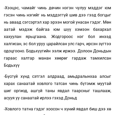
-Хээцэс, чамайг чинь дөчин нэгэн чулуу мэддэг юм
гэсэн чинь нэгийг нь мэддэггүй шив дээ гээд богцыг
нь аваад сэгсэртэл хар эрээн могой унасан гэдэг. Мөн
аатай мэдэж байгаа юм шүү хэмээн бахархал
хахуулан ярьцгаана. Жодгороос нэг бол инээд
халгисан, эс бол уруу царайлсан улс гарч, ирсэн зүгтээ
одоцгооно. Бодьхүүгийн ээлж иржээ. Долоон Доньдын
гараас халтар манан хөөрөг гардаж тамхилсан
Бодьхүү
-Бүсгүй хүнд сэтгэл алдраад, амьдралынхаа алсыг
харах санаатай ховлого татсан чинь бүтэмж муутай
шиг оргиод, ашгүй таны явдал таарсныг ташлааж,
асууя уу санаатай ирлээ гэхэд Доньд
-Ховлого татна гэдэг хоосон ч хүний явдал биш дээ хө