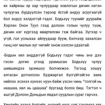
их хайрхны эр хар чулуудаар ховлогын дөчин нэгэн
чулуугаа бүрдүүлсэн тэрээр ёстой андуу асуугаагүй
бол эндүү хэлдэггүй гэдэг. Бодьхүү түүнийг дуурайж
Хэрлэн Онон Туул гээд долоон голын чулуу түүж,
дөчин нэг хүргээд өвөртөлсөн гэж байгаа. Зүгээр ч
үгүй, гол усныхаа айлуудаар бууж, бэлчээр захалсан
ганц нэг малын зүг чигийг онож хэлсэн удаатай.
-Бодын хөл анддаггүй Бодьхүү гэдэг чинь энэ дээ
гэсэн догио үгэнд урамшсан Бодьхүү чулуу
шившихдээ эрэмшүү болчихжээ. Тэгээд хошуу
алгасан дотноссон Буджаргал бүсгүйтэйгээ заяа
нийлэх эсэхээ хүнээс нуун байж үзсэн чинь “толгой нь
наашаа, хөл нь цаашаа” буугаад болох биш. Тэгтэл ч
ашгүй Долоон Доньдын явдал суудлын сураг гарчээ.
Хөндийн эхэнд бүртийх, нүдний нуух шиг гандмал хөх