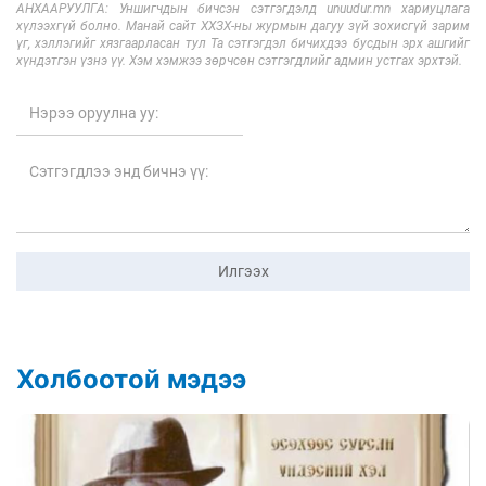
АНХААРУУЛГА: Уншигчдын бичсэн сэтгэгдэлд unuudur.mn хариуцлага
хүлээхгүй болно. Манай сайт ХХЗХ-ны журмын дагуу зүй зохисгүй зарим
үг, хэллэгийг хязгаарласан тул Та сэтгэгдэл бичихдээ бусдын эрх ашгийг
хүндэтгэн үзнэ үү. Хэм хэмжээ зөрчсөн сэтгэгдлийг админ устгах эрхтэй.
Илгээх
Холбоотой мэдээ