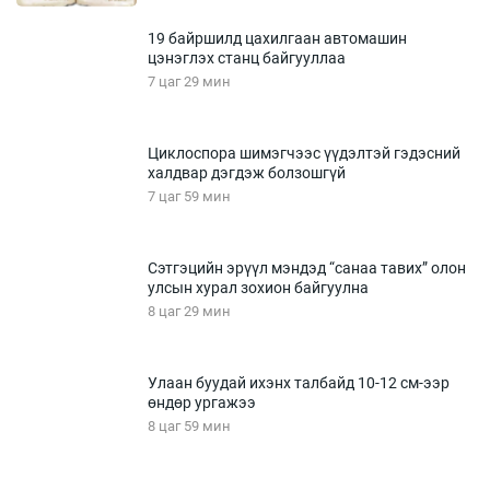
19 байршилд цахилгаан автомашин
цэнэглэх станц байгууллаа
7 цаг 29 мин
Циклоспора шимэгчээс үүдэлтэй гэдэсний
халдвар дэгдэж болзошгүй
7 цаг 59 мин
Сэтгэцийн эрүүл мэндэд “санаа тавих” олон
улсын хурал зохион байгуулна
8 цаг 29 мин
Улаан буудай ихэнх талбайд 10-12 см-ээр
өндөр ургажээ
8 цаг 59 мин