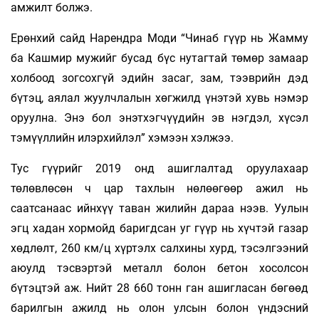
амжилт болжэ.
Ерөнхий сайд Нарендра Моди “Чинаб гүүр нь Жамму
ба Кашмир мужийг бусад бүс нутагтай төмөр замаар
холбоод зогсохгүй эдийн засаг, зам, тээврийн дэд
бүтэц, аялал жуулчлалын хөгжилд үнэтэй хувь нэмэр
оруулна. Энэ бол энэтхэгчүүдийн эв нэгдэл, хүсэл
тэмүүллийн илэрхийлэл” хэмээн хэлжээ.
Тус гүүрийг 2019 онд ашиглалтад оруулахаар
төлөвлөсөн ч цар тахлын нөлөөгөөр ажил нь
саатсанаас ийнхүү таван жилийн дараа нээв. Уулын
эгц хадан хормойд баригдсан уг гүүр нь хүчтэй газар
хөдлөлт, 260 км/ц хүртэлх салхины хурд, тэсэлгээний
аюулд тэсвэртэй металл болон бетон хосолсон
бүтэцтэй аж. Нийт 28 660 тонн ган ашигласан бөгөөд
барилгын ажилд нь олон улсын болон үндэсний