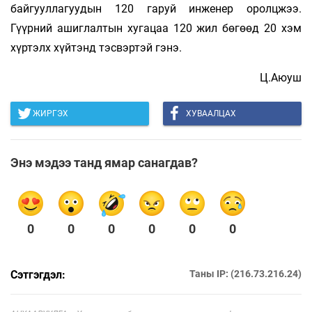
байгууллагуудын 120 гаруй инженер оролцжээ.
Гүүрний ашиглалтын хугацаа 120 жил бөгөөд 20 хэм
хүртэлх хүйтэнд тэсвэртэй гэнэ.
Ц.Аюуш
ЖИРГЭХ
ХУВААЛЦАХ
Энэ мэдээ танд ямар санагдав?
0
0
0
0
0
0
Сэтгэгдэл:
Таны IP: (216.73.216.24)