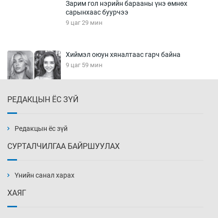
Зарим гол нэрийн барааны үнэ өмнөх
сарынхаас буурчээ
9 цаг 29 мин
Хиймэл оюун хяналтаас гарч байна
9 цаг 59 мин
РЕДАКЦЫН ЁС ЗҮЙ
Эмэгтэйчүүд Бээжин, эрэгтэйчүүд Японд
бэлтгэл базаахаар хилийн дээс алхлаа
10 цаг 29 мин
Редакцын ёс зүй
СУРТАЛЧИЛГАА БАЙРШУУЛАХ
АНУ-ын Цэргийн кибер командлалаын
ажилтнууд амиа хорлох явдал эрс
нэмэгджээ
Үнийн санал харах
10 цаг 36 мин
ХАЯГ
Монголын шигшээ Хонконгийн багийг ялж,
эхний хожлоо авлаа