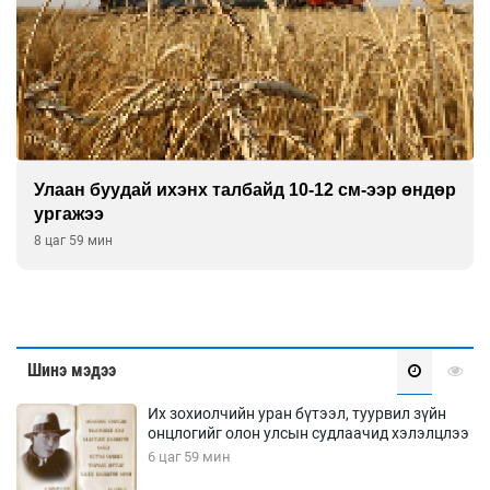
Улаан буудай ихэнх талбайд 10-12 см-ээр өндөр
ургажээ
8 цаг 59 мин
Шинэ мэдээ
Их зохиолчийн уран бүтээл, туурвил зүйн
онцлогийг олон улсын судлаачид хэлэлцлээ
6 цаг 59 мин