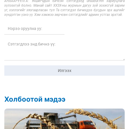
АНХААРУУЛГА: Уншигчдын бичсэн сэтгэгдэлд unuudur.mn хариуцлага
хүлээхгүй болно. Манай сайт ХХЗХ-ны журмын дагуу зүй зохисгүй зарим
үг, хэллэгийг хязгаарласан тул Та сэтгэгдэл бичихдээ бусдын эрх ашгийг
хүндэтгэн үзнэ үү. Хэм хэмжээ зөрчсөн сэтгэгдлийг админ устгах эрхтэй.
Илгээх
Холбоотой мэдээ