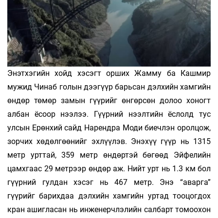
Энэтхэгийн хойд хэсэгт орших Жамму ба Кашмир
мужид Чинаб голын дээгүүр барьсан дэлхийн хамгийн
өндөр төмөр замын гүүрийг өнгөрсөн долоо хоногт
албан ёсоор нээлээ. Гүүрний нээлтийн ёслолд тус
улсын Ерөнхий сайд Нарендра Моди биечлэн оролцож,
зорчих хөдөлгөөнийг эхлүүлэв. Энэхүү гүүр нь 1315
метр урттай, 359 метр өндөртэй бөгөөд Эйфелийн
цамхгаас 29 метрээр өндөр аж. Нийт урт нь 1.3 км бол
гүүрний гулдан хэсэг нь 467 метр. Энэ “аварга”
гүүрийг барихдаа дэлхийн хамгийн уртад тооцогдох
кран ашигласан нь инженерчлэлийн салбарт томоохон