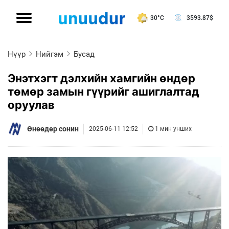
30°C
3593.87
$
Нүүр
Нийгэм
Бусад
Энэтхэгт дэлхийн хамгийн өндөр
төмөр замын гүүрийг ашиглалтад
оруулав
Өнөөдөр сонин
2025-06-11 12:52
1 мин унших