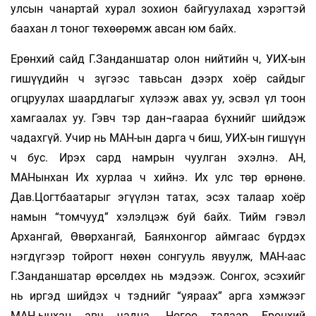
улсын чанартай хурал зохион байгуулахад хэрэгтэй
баахан л тоног төхөөрөмж авсан юм байх.
Ерөнхий сайд Г.Занданшатар олон нийтийн ч, УИХ-ын
гишүүдийн ч зүгээс тавьсан дээрх хоёр сайдыг
огцруулах шаардлагыг хүлээж авах уу, эсвэл үл тоон
хамгаалах уу. Гэвч тэр дан¬гаараа бүхнийг шийдэж
чадахгүй. Учир нь МАН-ын дарга ч биш, УИХ-ын гишүүн
ч бус. Ирэх сард намрын чуулган эхэлнэ. АН,
МАНынхан Их хурлаа ч хийнэ. Их улс төр өрнөнө.
Дав.Цогтбаатарыг эгүүлэн татах, эсэх талаар хоёр
намын “томчууд” хэлэлцэж буй байх. Тийм гэвэл
Архангай, Өвөрхангай, Баянхонгор аймгаас бүрдэх
нэгдүгээр тойрогт нөхөн сонгууль явуулж, МАН-аас
Г.Занданшатар өрсөлдөх нь мэдээж. Сонгох, эсэхийг
нь иргэд шийдэх ч тэднийг “уяраах” арга хэмжээг
МАН-ынхан авч чадна. Нөгөө талаар Ерөнхий