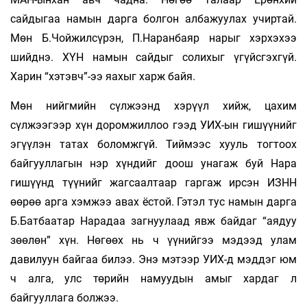
сайдыгаа намын дарга болгон албажуулах учиртай.
Мөн Б.Чойжилсүрэн, П.Наранбаяр нарыг хэрхэхээ
шийднэ. ХҮН намын сайдыг солихыг үгүйсгэхгүй.
Харин “хэтэвч”-ээ яахыг харж байя.
Мөн нийгмийн сүлжээнд хэрүүл хийж, цахим
сүлжээгээр хүн доромжиллоо гээд УИХ-ын гишүүнийг
эгүүлэн татах боломжгүй. Тиймээс хууль тогтоох
байгууллагын нэр хүндийг доош унагаж буй Нара
гишүүнд түүнийг жагсаалтаар гаргаж ирсэн ИЗНН
өөрөө арга хэмжээ авах ёстой. Гэтэл тус намын дарга
Б.Батбаатар Нарадаа загнуулаад явж байдаг “аядуу
зөөлөн” хүн. Нөгөөх нь ч үүнийгээ мэдээд улам
давилуун байгаа билээ. Энэ мэтээр УИХ-д мэддэг юм
ч алга, улс төрийн намуудын амыг хардаг л
байгууллага болжээ.