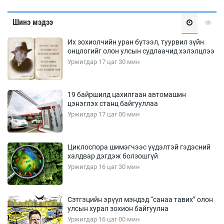
Шинэ мэдээ
Их зохиолчийн уран бүтээл, туурвил зүйн
онцлогийг олон улсын судлаачид хэлэлцлээ
Уржигдар 17 цаг 30 мин
19 байршилд цахилгаан автомашин
цэнэглэх станц байгууллаа
Уржигдар 17 цаг 00 мин
Циклоспора шимэгчээс үүдэлтэй гэдэсний
халдвар дэгдэж болзошгүй
Уржигдар 16 цаг 30 мин
Сэтгэцийн эрүүл мэндэд “санаа тавих” олон
улсын хурал зохион байгуулна
Уржигдар 16 цаг 00 мин