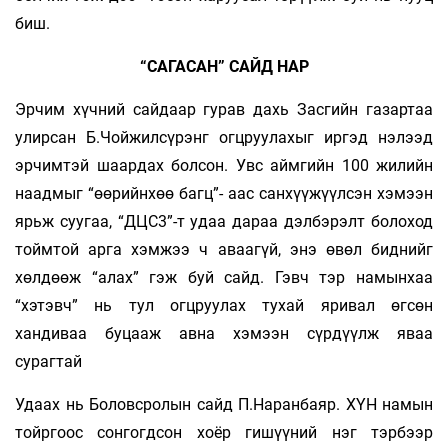
биш.
“САГАСАН” САЙД НАР
Эрчим хүчний сайдаар гурав дахь Засгийн газартаа
улирсан Б.Чойжилсүрэнг огцруулахыг иргэд нэлээд
эрчимтэй шаардах болсон. Увс аймгийн 100 жилийн
наадмыг “өөрийнхөө багц”- аас санхүүжүүлсэн хэмээн
ярьж суугаа, “ДЦС3”-т удаа дараа дэлбэрэлт болоход
тоймтой арга хэмжээ ч аваагүй, энэ өвөл биднийг
хөлдөөж “алах” гэж буй сайд. Гэвч тэр намынхаа
“хэтэвч” нь тул огцруулах тухай яривал өгсөн
хандиваа буцааж авна хэмээн сүрдүүлж яваа
сурагтай
Удаах нь Боловсролын сайд П.Наранбаяр. ХҮН намын
тойргоос сонгогдсон хоёр гишүүний нэг тэрбээр