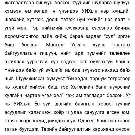
жагсаалтаар гишүүн болсон түүнийг шударга шулуун
хэмээн өмгөөлдөг ч үнэндээ УИХын нэр хүндийг
шавхайд хутгаж, доош татаж буй хүнийг нэг яалт ч
үгүй мөн. Тэр нийгмийн сүлжээнд хүссэнээ бичиж,
доромжлонгоо лайв хийж, бараа зардаг “сул” иргэн
биш болсон. Монгол Улсын хууль тогтоох
байгууллагын гишүүн, нийт ард түмнийг төлөөлөн
ажиллах үүрэгтэй хүн гэдгээ огт ойлгохгүй байна.
Үнэндээ байхгүй зүйлийг нь бид түүнээс нэхээд байх
шиг. Шүүмжилсэн хүмүүст “Би хэдэн тэрбум төгрөгөөр
нь хулгай хийсэн биш, тэр Хөгжлийн банк, нүүрсний
хулгайч нартаа үгээ хэл” гэж ам тагладаг болсон. Уг
нь УИХ-ын Ёс зүй, дэгийн байнгын хороо түүний
асуудлыг хэлэлцэж, хоёр ч удаа сануулга өгсөн юм.
Гэвч засарсангүй, дийлдсэнгүй. Одоо уг байнгын хороо
татан буугдаж, Төрийн байгуулалтын харьяанд очсон.