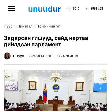
30°C
3593.87
$
Нүүр
Нийтлэл
Тоймчийн үг
Задарсан гишүүд, сайд нартаа
дийлдсэн парламент
С.Туул
2025-08-14 10:00
7 мин унших