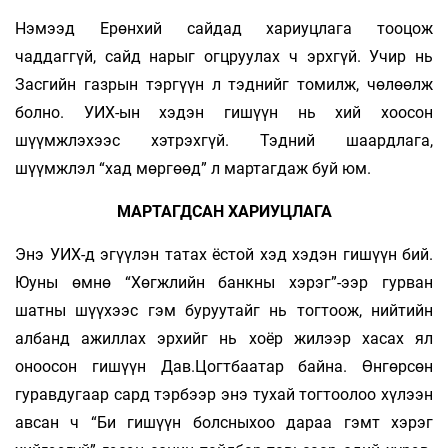
Нэмээд Ерөнхий сайдад хариуцлага тооцож
чаддаггүй, сайд нарыг огцруулах ч эрхгүй. Учир нь
Засгийн газрын тэргүүн л тэднийг томилж, чөлөөлж
болно. УИХ-ын хэдэн гишүүн нь хий хоосон
шүүмжлэхээс хэтрэхгүй. Тэдний шаардлага,
шүүмжлэл “хад мөргөөд” л мартагдаж буй юм.
МАРТАГДСАН ХАРИУЦЛАГА
Энэ УИХ-д эгүүлэн татах ёстой хэд хэдэн гишүүн бий.
Юуны өмнө “Хөгжлийн банкны хэрэг”-ээр гурван
шатны шүүхээс гэм буруутайг нь тогтоож, нийтийн
албанд ажиллах эрхийг нь хоёр жилээр хасах ял
оноосон гишүүн Дав.Цогтбаатар байна. Өнгөрсөн
гуравдугаар сард тэрбээр энэ тухай тогтоолоо хүлээн
авсан ч “Би гишүүн болсныхоо дараа гэмт хэрэг