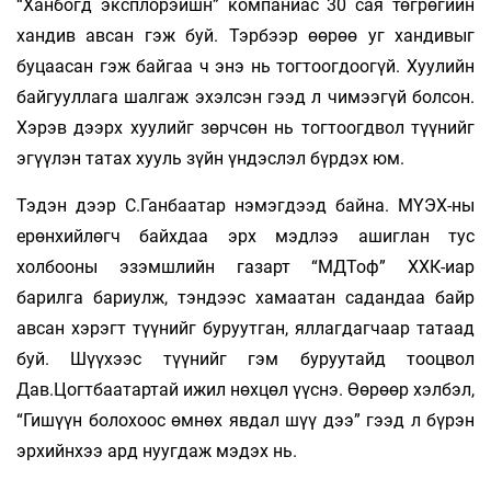
“Ханбогд эксплорэйшн” компаниас 30 сая төгрөгийн
хандив авсан гэж буй. Тэрбээр өөрөө уг хандивыг
буцаасан гэж байгаа ч энэ нь тогтоогдоогүй. Хуулийн
байгууллага шалгаж эхэлсэн гээд л чимээгүй болсон.
Хэрэв дээрх хуулийг зөрчсөн нь тогтоогдвол түүнийг
эгүүлэн татах хууль зүйн үндэслэл бүрдэх юм.
Тэдэн дээр С.Ганбаатар нэмэгдээд байна. МҮЭХ-ны
ерөнхийлөгч байхдаа эрх мэдлээ ашиглан тус
холбооны эзэмшлийн газарт “МДТоф” ХХК-иар
барилга бариулж, тэндээс хамаатан садандаа байр
авсан хэрэгт түүнийг буруутган, яллагдагчаар татаад
буй. Шүүхээс түүнийг гэм буруутайд тооцвол
Дав.Цогтбаатартай ижил нөхцөл үүснэ. Өөрөөр хэлбэл,
“Гишүүн болохоос өмнөх явдал шүү дээ” гээд л бүрэн
эрхийнхээ ард нуугдаж мэдэх нь.