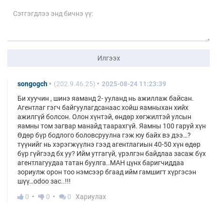
Илгээх
songogch
(202.9.46.25)
2025-08-24 11:23:39
Би хуучин , шинэ яаманд 2- ууланд нь ажиллаж байсан.
Агентлаг гэгч байгуулагдсанаас хойш яамныхан хийх
ажилгүй болсон. Олон хүнтэй, өндөр хөгжилтэй улсын
яамны том загвар манайд таарахгүй. Яамны 100 гаруй хүн
Өдөр бүр бодлого боловсруулна гэж юу байх вэ дээ…?
түүнийг нь хэрэгжүүлнэ гээд агентлагиын 40-50 хүн өдөр
бүр гүйгээд бх уу? Ийм утгагүй, үрэлгэн байдлаа засаж бүх
агентлагуудаа татан буулга..МАН цүнх баригчиддаа
зориулж орон тоо нэмсээр бгаад ийм гамшигт хүргэсэн
шүү…оdоо зас..!!!
0
0
0
Хариулах