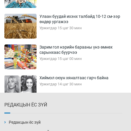
Улаан буудай ихэнх талбайд 10-12 см-ээр
өндөр ургажээ
Уржигдар 15 цаг 30 мин
Зарим гол нэрийн барааны үнэ өмнөх
сарынхаас буурчээ
Уржигдар 15 цаг 00 мин
Хиймэл оюун хяналтаас гарч байна
Уржигдар 14 цаг 30 мин
РЕДАКЦЫН ЁС ЗҮЙ
Эмэгтэйчүүд Бээжин, эрэгтэйчүүд Японд
бэлтгэл базаахаар хилийн дээс алхлаа
Уржигдар 14 цаг 00 мин
Редакцын ёс зүй