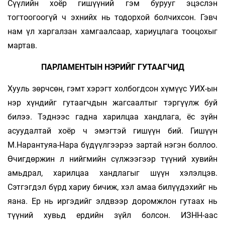
Сүүлийн хоёр гишүүний гэм бурууг эцэслэн
тогтоогоогүй ч эхнийх нь тодорхой болчихсон. Гэвч
нам үл харгалзан хамгаалсаар, хариуцлага тооцохыг
мартав.
ПАРЛАМЕНТЫН НЭРИЙГ ГУТААГЧИД
Хууль зөрчсөн, гэмт хэрэгт холбогдсон хүмүүс УИХ-ын
нэр хүндийг гутаагчдын жагсаалтыг тэргүүлж буй
билээ. Тэднээс гадна харилцаа хандлага, ёс зүйн
асуудалтай хоёр ч эмэгтэй гишүүн бий. Гишүүн
М.Нарантуяа-Нара бүдүүлгээрээ зартай нэгэн боллоо.
Өчигдөржин л нийгмийн сүлжээгээр түүний хувийн
амьдрал, харилцаа хандлагыг шүүн хэлэлцэв.
Сэтгэгдэл бүрд хариу бичиж, хэл амаа билүүдэхийг нь
яана. Ер нь иргэдийг элдвээр доромжлон гутаах нь
түүний хувьд ердийн зүйл болсон. ИЗНН-аас