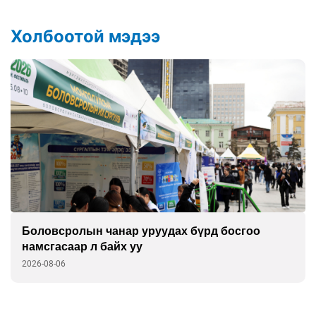
Холбоотой мэдээ
Боловсролын чанар уруудах бүрд босгоо
намсгасаар л байх уу
2026-08-06