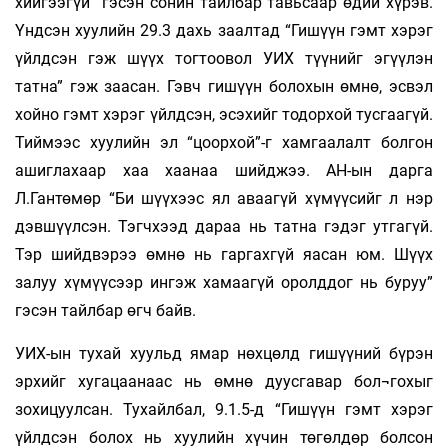
хийгээгүй” гэсэн сонин тайлбар тавьсаар өдий хүрэв.
Үндсэн хуулийн 29.3 дахь заалтад “Гишүүн гэмт хэрэг
үйлдсэн гэж шүүх тогтоовол УИХ түүнийг эгүүлэн
татна” гэж заасан. Гэвч гишүүн болохын өмнө, эсвэл
хойно гэмт хэрэг үйлдсэн, эсэхийг тодорхой тусгаагүй.
Тиймээс хуулийн эл “цоорхой”-г хамгаалалт болгон
ашиглахаар хаа хаанаа шийджээ. АН-ын дарга
Л.Гантөмөр “Би шүүхээс ял аваагүй хүмүүсийг л нэр
дэвшүүлсэн. Тэгчхээд дараа нь татна гэдэг утгагүй.
Тэр шийдвэрээ өмнө нь гаргахгүй яасан юм. Шүүх
залуу хүмүүсээр ингэж хамаагүй оролддог нь буруу”
гэсэн тайлбар өгч байв.
УИХ-ын тухай хуульд ямар нөхцөлд гишүүний бүрэн
эрхийг хугацаанаас нь өмнө дуусгавар бол¬гохыг
зохицуулсан. Тухайлбал, 9.1.5-д “Гишүүн гэмт хэрэг
үйлдсэн болох нь хуулийн хүчин төгөлдөр болсон