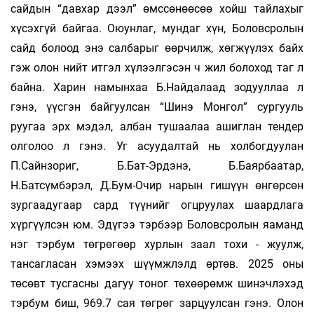
сайдын “давхар дээл” өмссөнөөсөө хойш тайлахыг
хүсэхгүй байгаа. Оюунлаг, мундаг хүн, Боловсролын
сайд болоод энэ салбарыг өөрчилж, хөгжүүлэх байх
гэж олон нийт итгэл хүлээлгэсэн ч жил болоход таг л
байна. Харин намынхаа Б.Найдалаад зодууллаа л
гэнэ, үүсгэн байгуулсан “Шинэ Монгол” сургууль
руугаа эрх мэдэл, албан тушаалаа ашиглан тендер
олголоо л гэнэ. Уг асуудалтай нь холбогдуулан
П.Сайнзориг, Б.Бат-Эрдэнэ, Б.Баярбаатар,
Н.Батсүмбэрэл, Д.Бум-Очир нарын гишүүн өнгөрсөн
зургаадугаар сард түүнийг огцруулах шаардлага
хүргүүлсэн юм. Эдүгээ тэрбээр Боловсролын яаманд
нэг тэрбум төгрөгөөр хурлын заал тохи - жуулж,
тансагласан хэмээх шүүмжлэлд өртөв. 2025 оны
төсөвт тусгасны дагуу тоног төхөөрөмж шинэчлэхэд
тэрбум биш, 969.7 сая төгрөг зарцуулсан гэнэ. Олон