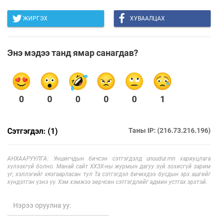
ЖИРГЭХ
ХУВААЛЦАХ
Энэ мэдээ танд ямар санагдав?
0
0
0
0
0
1
Сэтгэгдэл: (1)
Таны IP: (216.73.216.196)
АНХААРУУЛГА: Уншигчдын бичсэн сэтгэгдэлд unuudur.mn хариуцлага
хүлээхгүй болно. Манай сайт ХХЗХ-ны журмын дагуу зүй зохисгүй зарим
үг, хэллэгийг хязгаарласан тул Та сэтгэгдэл бичихдээ бусдын эрх ашгийг
хүндэтгэн үзнэ үү. Хэм хэмжээ зөрчсөн сэтгэгдлийг админ устгах эрхтэй.