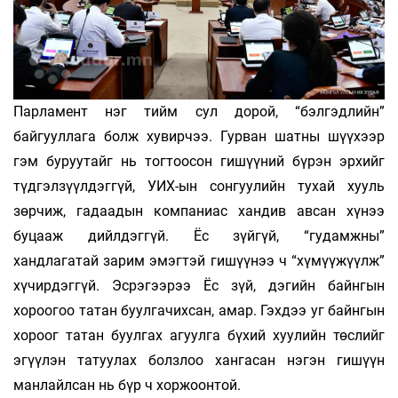
Парламент нэг тийм сул дорой, “бэлгэдлийн”
байгууллага болж хувирчээ. Гурван шатны шүүхээр
гэм буруутайг нь тогтоосон гишүүний бүрэн эрхийг
түдгэлзүүлдэггүй, УИХ-ын сонгуулийн тухай хууль
зөрчиж, гадаадын компаниас хандив авсан хүнээ
буцааж дийлдэггүй. Ёс зүйгүй, “гудамжны”
хандлагатай зарим эмэгтэй гишүүнээ ч “хүмүүжүүлж”
хүчирдэггүй. Эсрэгээрээ Ёс зүй, дэгийн байнгын
хороогоо татан буулгачихсан, амар. Гэхдээ уг байнгын
хороог татан буулгах агуулга бүхий хуулийн төслийг
эгүүлэн татуулах болзлоо хангасан нэгэн гишүүн
манлайлсан нь бүр ч хоржоонтой.