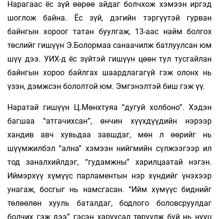
Нарагаас ёс зүй өөрөө айдаг болчхож хэмээн иргэд
шоглож байна. Ёс зүй, дэгийн тэргүүтэй гурван
байнгын хороог татан буулгаж, 13-аас найм болгох
төслийг гишүүн Э.Болормаа санаачилж батлуулсан юм
шүү дээ. УИХ-д ёс зүйтэй гишүүн цөөн тул тусгайлан
байнгын хороо байлгах шаардлагагүй гэж олонх нь
үзэн, дэмжсэн бололтой юм. Эмгэнэлтэй биш гэж үү.
Наратай гишүүн Ц.Мөнхтуяа “дугуй холбоно”. Хэдэн
багшаа “атгачихсан”, өнчин хүүхдүүдийн нэрээр
хандив авч хувьдаа завшдаг, мөн л өөрийг нь
шүүмжилбэл “ална” хэмээн нийгмийн сүлжээгээр ил
тод заналхийлдэг, “гудамжны” харилцаатай нэгэн.
Иймэрхүү хүмүүс парламентын нэр хүндийг үнэхээр
унагаж, босгыг нь намсгасан. “Ийм хүмүүс биднийг
төлөөлөн хууль баталдаг, бодлого боловсруулдаг
болчих гэж дээ” гэсэн харуусал төрүүлж буй нь нууц