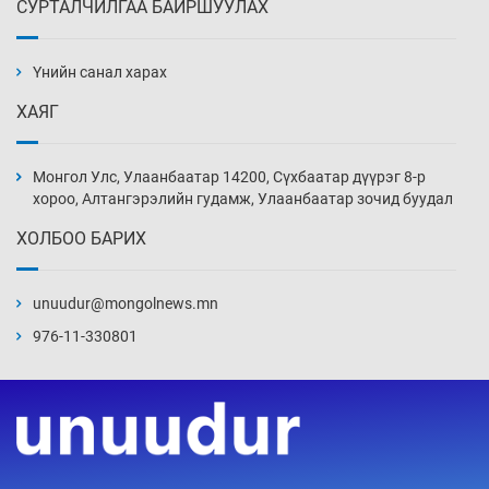
СУРТАЛЧИЛГАА БАЙРШУУЛАХ
АНУ-ын Цэргийн кибер командлалаын
ажилтнууд амиа хорлох явдал эрс
нэмэгджээ
Үнийн санал харах
Уржигдар 13 цаг 52 мин
ХАЯГ
Монголын шигшээ Хонконгийн багийг ялж,
эхний хожлоо авлаа
Монгол Улс, Улаанбаатар 14200, Сүхбаатар дүүрэг 8-р
Уржигдар 13 цаг 30 мин
хороо, Алтангэрэлийн гудамж, Улаанбаатар зочид буудал
ХОЛБОО БАРИХ
Техникийн өндөр үзүүлэлттэй агаарын хөлөг
худалдан авах хүсэлтээ уламжлав
unuudur@mongolnews.mn
Уржигдар 13 цаг 00 мин
976-11-330801
“Шатахууны бус, бодлогын хомсдол
нүүрлээд байна”
Уржигдар 12 цаг 30 мин