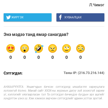
Л.Чимэг
ЖИРГЭХ
ХУВААЛЦАХ
Энэ мэдээ танд ямар санагдав?
0
0
0
0
0
0
Сэтгэгдэл:
Таны IP: (216.73.216.144)
АНХААРУУЛГА: Уншигчдын бичсэн сэтгэгдэлд unuudur.mn хариуцлага
хүлээхгүй болно. Манай сайт ХХЗХ-ны журмын дагуу зүй зохисгүй зарим
үг, хэллэгийг хязгаарласан тул Та сэтгэгдэл бичихдээ бусдын эрх ашгийг
хүндэтгэн үзнэ үү. Хэм хэмжээ зөрчсөн сэтгэгдлийг админ устгах эрхтэй.