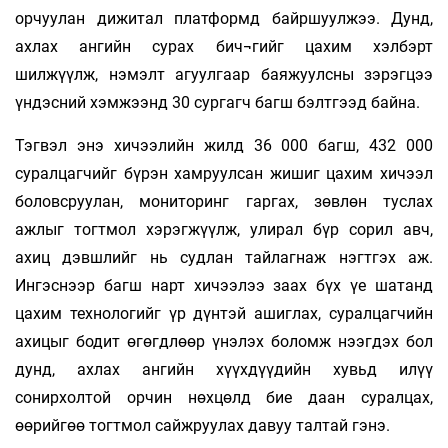
орчуулан дижитал платформд байршуулжээ. Дунд,
ахлах ангийн сурах бич¬гийг цахим хэлбэрт
шилжүүлж, нэмэлт агуулгаар баяжуулсны зэрэгцээ
үндэсний хэмжээнд 30 сургагч багш бэлтгээд байна.
Тэгвэл энэ хичээлийн жилд 36 000 багш, 432 000
суралцагчийг бүрэн хамруулсан жишиг цахим хичээл
боловсруулан, мониторинг гаргах, зөвлөн туслах
ажлыг тогтмол хэрэгжүүлж, улирал бүр сорил авч,
ахиц дэвшлийг нь судлан тайлагнаж нэгтгэх аж.
Ингэснээр багш нарт хичээлээ заах бүх үе шатанд
цахим технологийг үр дүнтэй ашиглах, суралцагчийн
ахицыг бодит өгөгдлөөр үнэлэх боломж нээгдэх бол
дунд, ахлах ангийн хүүхдүүдийн хувьд илүү
сонирхолтой орчин нөхцөлд бие даан суралцах,
өөрийгөө тогтмол сайжруулах давуу талтай гэнэ.