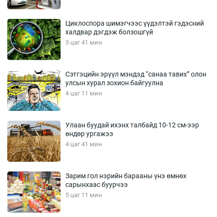
Циклоспора шимэгчээс үүдэлтэй гэдэсний
халдвар дэгдэж болзошгүй
3 цаг 41 мин
Сэтгэцийн эрүүл мэндэд “санаа тавих” олон
улсын хурал зохион байгуулна
4 цаг 11 мин
Улаан буудай ихэнх талбайд 10-12 см-ээр
өндөр ургажээ
4 цаг 41 мин
Зарим гол нэрийн барааны үнэ өмнөх
сарынхаас буурчээ
5 цаг 11 мин