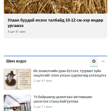
Улаан буудай ихэнх талбайд 10-12 см-ээр өндөр
ургажээ
4 цаг 41 мин
Шинэ мэдээ
Их зохиолчийн уран бүтээл, туурвил зүйн
онцлогийг олон улсын судлаачид хэлэлцлээ
2 цаг 41 мин
19 байршилд цахилгаан автомашин
цэнэглэх станц байгууллаа
3 цаг 11 мин