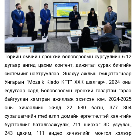
Төрийн өмчийн ерөнхий боловсролын сургуулийн 6-12
дугаар ангид цахим контент, дижитал сурах бичгийн
системийг нэвтрүүллээ. Энэхүү ажлын гүйцэтгэгчээр
Унгарын “Mozaik Kiado KFT” ХХК шалгарч, 2024 оны
есдүгээр сард Боловсролын ерөнхий газартай гэрээ
байгуулан хамтран ажиллаж эхэлсэн юм. 2024-2025
оны хичээлийн жилд 22 680 багш, 377 804
суралцагчийн medle.mn домайн өргөтгөлтэй хая¬гийн
бүртгэлийг баталгаажуулж, 711 ширхэг 3D үзүүлэн,
243 цахим, 111 видео хичээлийг монгол хэлээр