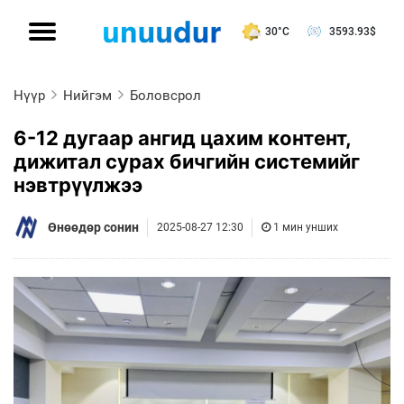
30°C
3593.93
$
Нүүр
Нийгэм
Боловсрол
6-12 дугаар ангид цахим контент,
дижитал сурах бичгийн системийг
нэвтрүүлжээ
Өнөөдөр сонин
2025-08-27 12:30
1 мин унших