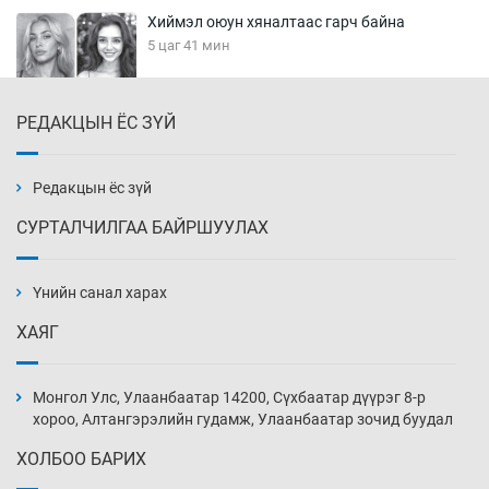
Хиймэл оюун хяналтаас гарч байна
5 цаг 41 мин
РЕДАКЦЫН ЁС ЗҮЙ
Эмэгтэйчүүд Бээжин, эрэгтэйчүүд Японд
бэлтгэл базаахаар хилийн дээс алхлаа
6 цаг 11 мин
Редакцын ёс зүй
СУРТАЛЧИЛГАА БАЙРШУУЛАХ
АНУ-ын Цэргийн кибер командлалаын
ажилтнууд амиа хорлох явдал эрс
нэмэгджээ
Үнийн санал харах
6 цаг 19 мин
ХАЯГ
Монголын шигшээ Хонконгийн багийг ялж,
эхний хожлоо авлаа
Монгол Улс, Улаанбаатар 14200, Сүхбаатар дүүрэг 8-р
6 цаг 41 мин
хороо, Алтангэрэлийн гудамж, Улаанбаатар зочид буудал
ХОЛБОО БАРИХ
Техникийн өндөр үзүүлэлттэй агаарын хөлөг