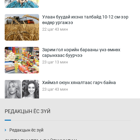
Улаан буудай ихэнх талбайд 10-12 см-ээр
өндөр ургажээ
22 цаг 43 мин
Зарим гол нэрийн барааны үнэ өмнөх
сарынхаас буурчээ
23 цаг 13 мин
Хиймэл оюун хяналтаас гарч байна
23 цаг 43 мин
РЕДАКЦЫН ЁС ЗҮЙ
Эмэгтэйчүүд Бээжин, эрэгтэйчүүд Японд
бэлтгэл базаахаар хилийн дээс алхлаа
Өчигдөр 14 цаг 00 мин
Редакцын ёс зүй