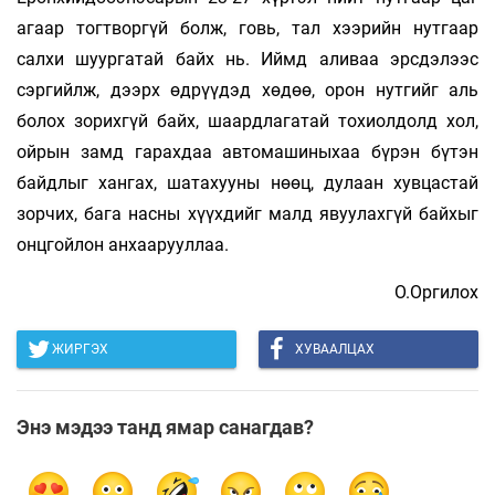
агаар тогтворгүй болж, говь, тал хээрийн нутгаар
салхи шуургатай байх нь. Иймд аливаа эрсдэлээс
сэргийлж, дээрх өдрүүдэд хөдөө, орон нутгийг аль
болох зорихгүй байх, шаардлагатай тохиолдолд хол,
ойрын замд гарахдаа автомашиныхаа бүрэн бүтэн
байдлыг хангах, шатахууны нөөц, дулаан хувцастай
зорчих, бага насны хүүхдийг малд явуулахгүй байхыг
онцгойлон анхаарууллаа.
О.Оргилох
ЖИРГЭХ
ХУВААЛЦАХ
Энэ мэдээ танд ямар санагдав?