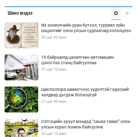
Шинэ мэдээ
Их зохиолчийн уран бүтээл, туурвил зүйн
онцлогийг олон улсын судлаачид хэлэлцлээ
20 цаг 43 мин
19 байршилд цахилгаан автомашин
цэнэглэх станц байгууллаа
21 цаг 13 мин
Циклоспора шимэгчээс үүдэлтэй гэдэсний
халдвар дэгдэж болзошгүй
21 цаг 43 мин
Сэтгэцийн эрүүл мэндэд “санаа тавих” олон
улсын хурал зохион байгуулна
22 цаг 13 мин