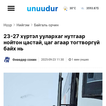
30°C
3593.87
$
Нүүр
Нийгэм
Байгаль орчин
23-27 хүртэл уулархаг нутгаар
нойтон цастай, цаг агаар тогтворгүй
байх нь
Өнөөдөр сонин
2025-09-23 11:30
1 мин унших