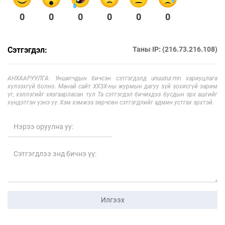
0
0
0
0
0
0
Сэтгэгдэл:
Таны IP: (216.73.216.108)
АНХААРУУЛГА: Уншигчдын бичсэн сэтгэгдэлд unuudur.mn хариуцлага
хүлээхгүй болно. Манай сайт ХХЗХ-ны журмын дагуу зүй зохисгүй зарим
үг, хэллэгийг хязгаарласан тул Та сэтгэгдэл бичихдээ бусдын эрх ашгийг
хүндэтгэн үзнэ үү. Хэм хэмжээ зөрчсөн сэтгэгдлийг админ устгах эрхтэй.
Илгээх