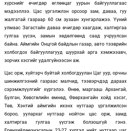
хүрснийг өчигдөр өглөөцаг уурын байгууллагаас
мэдээллээ. Цас үргэлжлэн орсоор зам, даваа, гуу
жалгатай газраар 60 см зузаан хунгарлажээ. Үүний
улмаас Загастайн даваа өчигдөр хаагдаж, халтиргаа
гулгаа үүсэн, замын хөдөлгөөнд саад учруулсан
байна. Аймгийн Онцгой байдлын газар, авто тээврийн
холбогдох байгууллагууд шуурхай арга хэмжээавч,
зорчих хэсгийг удалгүйнээсэн аж.
Цас орж, хүйтэрч буйтай холбогдуулан Цаг уур, орчны
шинжилгээний газраас малчид, тээвэрчдэд дараах
сэрэмжлүүлгийг хүргэлээ. Өнөө, маргааш Архангай,
Булган, Хөвсгөлийн өмнөд, Өвөрхангайн хойд хэсэг,
Төв, Хэнтий аймгийн ихэнх нутгаар үргэлжилсэн
бороо, уулархаг нутгаар нойтон цас орж, замд
халтиргаа гулгаа үүсгэж болзошгүй гэнэ.
Ерөнхийдөөэнэсарын 23-27 хүртэл нийт нутгаар цаг