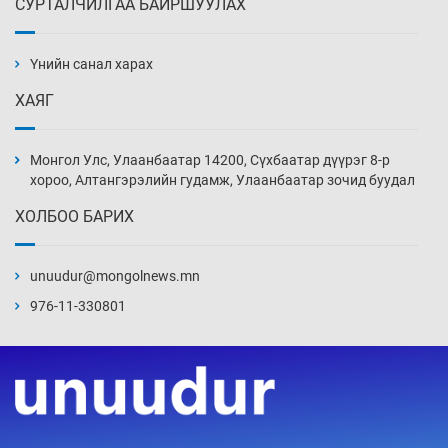
СУРТАЛЧИЛГАА БАЙРШУУЛАХ
АНУ-ын Цэргийн кибер командлалаын
ажилтнууд амиа хорлох явдал эрс
нэмэгджээ
Үнийн санал харах
Өчигдөр 13 цаг 52 мин
ХАЯГ
Монголын шигшээ Хонконгийн багийг ялж,
эхний хожлоо авлаа
Монгол Улс, Улаанбаатар 14200, Сүхбаатар дүүрэг 8-р
Өчигдөр 13 цаг 30 мин
хороо, Алтангэрэлийн гудамж, Улаанбаатар зочид буудал
ХОЛБОО БАРИХ
Техникийн өндөр үзүүлэлттэй агаарын хөлөг
худалдан авах хүсэлтээ уламжлав
unuudur@mongolnews.mn
Өчигдөр 13 цаг 00 мин
976-11-330801
“Шатахууны бус, бодлогын хомсдол
нүүрлээд байна”
Өчигдөр 12 цаг 30 мин
Дөрвөн чиглэлд шөнийн автобус иргэдэд