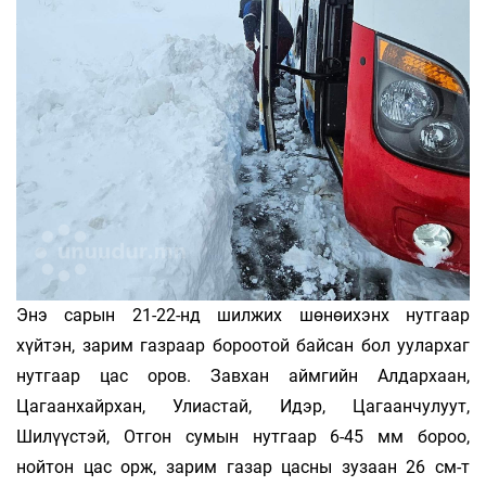
Энэ сарын 21-22-нд шилжих шөнөихэнх нутгаар
хүйтэн, зарим газраар бороотой байсан бол уулархаг
нутгаар цас оров. Завхан аймгийн Алдархаан,
Цагаанхайрхан, Улиастай, Идэр, Цагаанчулуут,
Шилүүстэй, Отгон сумын нутгаар 6-45 мм бороо,
нойтон цас орж, зарим газар цасны зузаан 26 см-т