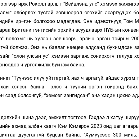
 тэргээр ирж Роколл арлыг “Вейвлэнд улс” хэмээх жижигх
лыг олборлох тусгай зөвшөөрөл өгөхийг эсэргүүцэх бо
лэндийн ир¬гэн болгохоо мэдэгдэв. Энэ идэвхтнүүд Том 
араа Британи тэнгисийн эрхийн асуудлаарх НҮБ-ын конвен
га” болохыг нь хүлээн зөвшөөрч, арлын эргэн тойрны 20
хгүй болжээ. Энэ нь баялаг нөөцөө алдсанд бухимдсан з
 зайг “олон улсын ус” хэмээн зарлаж, сонирхогч талууд 
 өнөөдөр ч үргэлжилж буй юм байна.
нет “Түүнээс илүү уйтгартай, яах ч аргагүй, айдас хүрэм 
хай хэлсэн байна. Гэлээ ч түүний эргэн тойронд байх
н саад болсонгүй, “хөмсөг зангидсан” энэ хадан цохио а
 дэлхийн шинэ дээд амжилт тогтоов. Гэхдээ л хатуу ширү
мийн ахмад албан хаагч Кэм Кэмерон 2023 онд цаг агаары
илтаа дуусгалгүй буцсан байна. “Хүмүүсээс 300 миль,