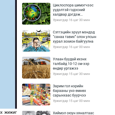
Урлагтай яриа
Циклоспора шимэгчээс
өрчил
үүдэлтэй гэдэсний
халдвар дэгдэж
энд-Эрхэм баян
болзошгүй
Уржигдар 16 цаг 30 мин
Сэтгэцийн эрүүл мэндэд
“санаа тавих” олон улсын
хүний үг
хурал зохион байгуулна
Уржигдар 16 цаг 00 мин
Улаан буудай ихэнх
талбайд 10-12 см-ээр
ага
Бусад
өндөр ургажээ
Уржигдар 15 цаг 30 мин
Фото
сурвалжлагч
Видео
Зарим гол нэрийн
Инфографик
барааны үнэ өмнөх
сарынхаас буурчээ
Санал асуулга
Уржигдар 15 цаг 00 мин
йх жижиг
Хиймэл оюун хяналтаас