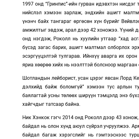
1997 онд “Гринпис”-ийн гурван идэвхтэн нисдэг
нийслэл хэмээн зарлаж, эндхийн ашигт малтма
үнэнч байх тангараг өргөсөн хүн бүрийг Вейв
амжилтыг эвдэж, арал дээр 42 хоножээ. Үүний д
онд нэгдэж, Роколл нь хуулийн утгаар “хад ас
бүсэд загас барих, ашигт малтмал олборлох эр
эсэргүүцэлтэй тулгарав. Ийнхүү аварга их орон
яриа хөөрөө хийх нь нээлттэй болсноор маргаан
Шотландын лейборист, усан цэрэг явсан Лорд Кен
дэлхийд байж боломгүй” хэмээн тус арлын ту
баялагтай усны төлөөх ширүүн тэмцэлд энэ бүхэ
хайгчдыг татсаар байна.
Ник Хэнкок гэгч 2014 онд Роколл дээр 43 хонож,
байдал нь олон хүнд аюул сүйрэл учруулжээ. Ар
байдал багаж хэрэгслийг нь гэмтээснээс турш