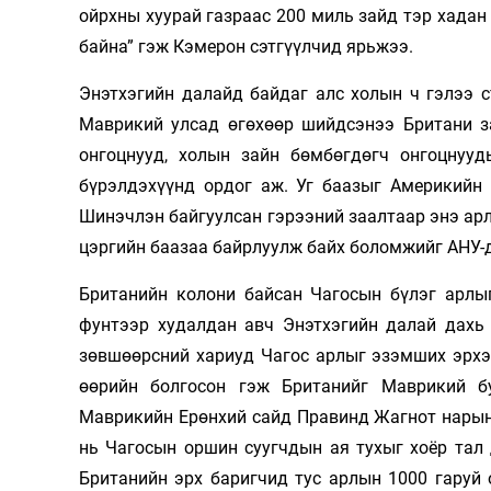
ойрхны хуурай газраас 200 миль зайд тэр хадан
байна” гэж Кэмерон сэтгүүлчид ярьжээ.
Энэтхэгийн далайд байдаг алс холын ч гэлээ с
Маврикий улсад өгөхөөр шийдсэнээ Британи за
онгоцнууд, холын зайн бөмбөгдөгч онгоцнуу
бүрэлдэхүүнд ордог аж. Уг баазыг Америкийн 
Шинэчлэн байгуулсан гэрээний заалтаар энэ ар
цэргийн баазаа байрлуулж байх боломжийг АНУ-д
Британийн колони байсан Чагосын бүлэг арлыг
фунтээр худалдан авч Энэтхэгийн далай дахь 
зөвшөөрсний хариуд Чагос арлыг эзэмших эрхээ
өөрийн болгосон гэж Британийг Маврикий б
Маврикийн Ерөнхий сайд Правинд Жагнот нарын
нь Чагосын оршин суугчдын ая тухыг хоёр тал
Британийн эрх баригчид тус арлын 1000 гаруй