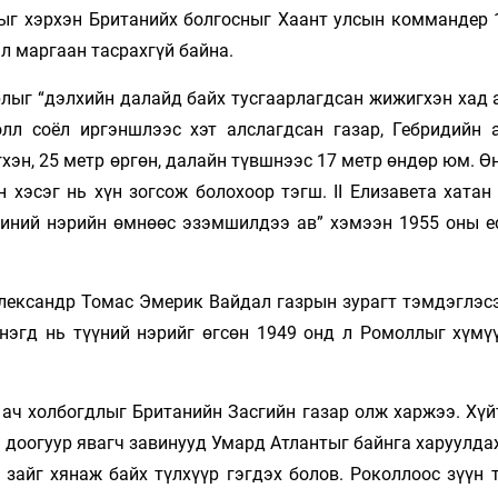
лыг хэрхэн Британийх болгосныг Хаант улсын коммандер 
л маргаан тасрахгүй байна.
лыг “дэлхийн далайд байх тусгаарлагдсан жижигхэн хад а
лл соёл иргэншлээс хэт алслагдсан газар, Гебридийн 
хэн, 25 метр өргөн, далайн түвшнээс 17 метр өндөр юм. Ө
 хэсэг нь хүн зогсож болохоор тэгш. II Елизавета хатан
миний нэрийн өмнөөс эзэмшилдээ ав” хэмээн 1955 оны е
лександр Томас Эмерик Вайдал газрын зурагт тэмдэглэсэ
 нэгд нь түүний нэрийг өгсөн 1949 онд л Ромоллыг хүмү
 ач холбогдлыг Британийн Засгийн газар олж харжээ. Хүй
н доогуур явагч завинууд Умард Атлантыг байнга харуулд
 зайг хянаж байх түлхүүр гэгдэх болов. Роколлоос зүүн 