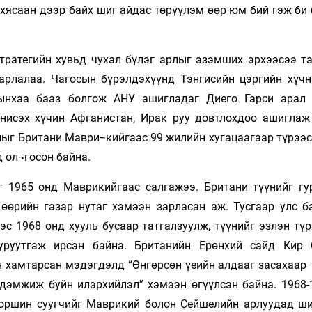
 хясаан дээр байх шиг айдас төрүүлэм өөр юм бий гэж би
тратегийн хувьд чухал бүлэг арлыг эзэмших эрхээсээ та
рлалаа. Чагосын бүрэлдэхүүнд Тэнгисийн цэргийн хүчн
дынхаа бааз болгож АНУ ашигладаг Диего Гарси арал
нисэх хүчин Афганистан, Ирак руу довтлохдоо ашиглаж
лыг Британи Маври¬кийгаас 99 жилийн хугацаагаар түрээс
 ол¬госон байна.
 1965 онд Маврикийгаас салгажээ. Британи түүнийг гу
өөрийн газар нутаг хэмээн зарласан аж. Тусгаар улс б
с 1968 онд хууль бусаар татгалзуулж, түүнийг эзлэн тү
уруутгаж ирсэн байна. Британийн Ерөнхий сайд Кир 
 хамтарсан мэдэгдэлд “Өнгөрсөн үеийн алдааг засахаар 
 дэмжиж буйн илэрхийлэл” хэмээн өгүүлсэн байна. 1968-
 оршин суугчийг Маврикий болон Сейшелийн арлуудад ш