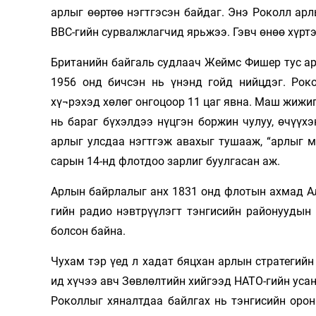
арлыг өөртөө нэгтгэсэн байдаг. Энэ Роколл ар
Олимп 2024
ВВС-гийн сурвалжлагчид ярьжээ. Гэвч өнөө хүртэ
Британийн байгаль судлаач Жеймс Фишер тус ар
1956 онд бичсэн нь үнэнд гойд нийцдэг. Роко
хү¬рэхэд хөлөг онгоцоор 11 цаг явна. Маш жижиг
нь бараг бүхэлдээ нүцгэн боржин чулуу, өчүүхэн
арлыг улсдаа нэгтгэж авахыг тушааж, “арлыг 
сарын 14-нд флотдоо зарлиг буулгасан аж.
Арлын байрлалыг анх 1831 онд флотын ахмад А
гийн радио нэвтрүүлэгт тэнгисийн районуудын
болсон байна.
Чухам тэр үед л хадат бяцхан арлын стратегийн
ид хүчээ авч Зөвлөлтийн хийгээд НАТО-гийн уса
Роколлыг хяналтдаа байлгах нь тэнгисийн орон