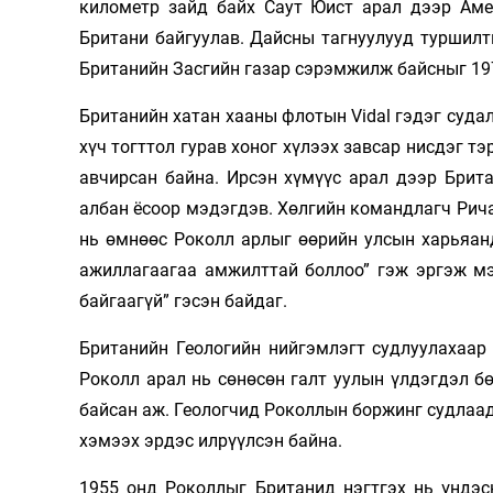
километр зайд байх Саут Юист арал дээр Аме
Британи байгуулав. Дайсны тагнуулууд туршил
Британийн Засгийн газар сэрэмжилж байсныг 197
Британийн хатан хааны флотын Vidal гэдэг судал
хүч тогттол гурав хоног хүлээх завсар нисдэг т
авчирсан байна. Ирсэн хүмүүс арал дээр Брит
албан ёсоор мэдэгдэв. Хөлгийн командлагч Рич
нь өмнөөс Роколл арлыг өөрийн улсын харьяан
ажиллагаагаа амжилттай боллоо” гэж эргэж мэ
байгаагүй” гэсэн байдаг.
Британийн Геологийн нийгэмлэгт судлуулахаар
Роколл арал нь сөнөсөн галт уулын үлдэгдэл б
байсан аж. Геологчид Роколлын боржинг судлаад
хэмээх эрдэс илрүүлсэн байна.
1955 онд Роколлыг Британид нэгтгэх нь үндэс