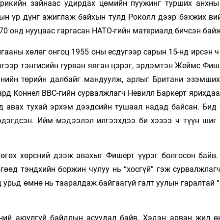
рикийн зайнаас удирдах цөмийн пуужинг турших анхны
тын үр дүнг ажиглаж байхын тулд Роколл дээр бэхжих ви
0 онд нууцаас гаргасан НАТО-гийн материалд бичсэн бай
гааны хөлөг онгоц 1955 оны есдүгээр сарын 15-нд ирсэн 
эргээр тэнгисийн гурван явган цэрэг, эрдэмтэн Жеймс Фи
анийн төрийн далбайг мандуулж, арлыг Британи эзэмших
ард Коннел ВВС-гийн сурвалжлагч Невилл Баркерт ярихдаа
д авах тухай эрхэм дээдсийн тушаал надад байсан. Бид 
дэгдсэн. Ийм мэдээлэл илгээхдээ би хэзээ ч түүн шиг
 өгөх хөрсний дээж авахыг Фишерт үүрэг болгосон байв.
өгөөд тэндхийн боржин чулуу нь “хосгүй” гэж сурвалжлаг
 урьд өмнө нь тааралдаж байгаагүй галт уулын гаралтай 
ний аюулгүй байдлын асуудал байв. Хэдэн арван жил ө