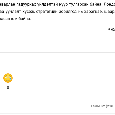
гаварлан гадуурхах үйлдэлтэй нүүр тулгарсан байна. Лон
аа уучлалт хүсэж, стратегийн зорилгод нь хэрэгцээ, шаа
ласан юм байна.
Р.Ж
0
Таны IP: (216.