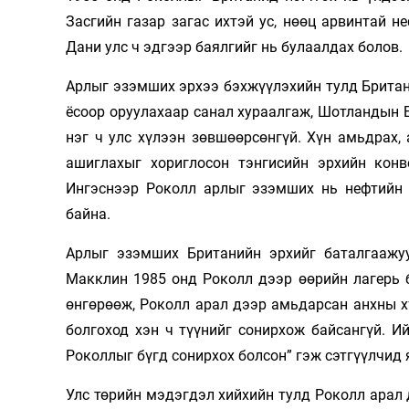
Засгийн газар загас ихтэй ус, нөөц арвинтай н
Дани улс ч эдгээр баялгийг нь булаалдах болов.
Арлыг эзэмших эрхээ бэхжүүлэхийн тулд Брита
ёсоор оруулахаар санал хураалгаж, Шотландын Б
нэг ч улс хүлээн зөвшөөрсөнгүй. Хүн амьдрах,
ашиглахыг хориглосон тэнгисийн эрхийн кон
Ингэснээр Роколл арлыг эзэмших нь нефтийн 
байна.
Арлыг эзэмших Британийн эрхийг баталгаажу
Макклин 1985 онд Роколл дээр өөрийн лагерь б
өнгөрөөж, Роколл арал дээр амьдарсан анхны х
болгоход хэн ч түүнийг сонирхож байсангүй. 
Роколлыг бүгд сонирхох болсон” гэж сэтгүүлчид 
Улс төрийн мэдэгдэл хийхийн тулд Роколл арал 