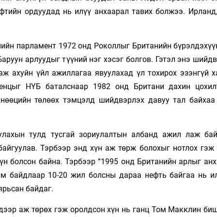
ефтийн ордуудад нь илүү анхаарал тавих болжээ. Ирланд,
нийн парламент 1972 онд Роколлыг Британийн бүрэлдэхүү
аруун арлуудыг түүний нэг хэсэг болгов. Гэтэл энэ шийд
 аж ахуйн үйл ажиллагаа явуулахад үл тохирох эзэнгүй х
венцыг НҮБ баталснаар 1982 онд Британи дахин цохил
нөөцийн төлөөх тэмцэлд шийдвэрлэх давуу тал байхаа
улахын тулд тусгай зориулалтын албанд ажил лаж ба
айгуулав. Тэрбээр энд хүн аж төрж болохыг нотлох гэж 
үн болсон байна. Тэрбээр “1995 онд Британийн арлыг анх
Ийм байдлаар 10-20 жил болсны дараа нефть байгаа нь и
ярьсан байдаг.
дээр аж төрөх гэж оролдсон хүн нь ганц Том Макклин биш