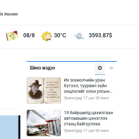
йн төлөө
08/8
30°C
3593.87
$
Соёл урлаг
Шинэ мэдээ
ой хөгжлийн зорилго -
Сонгодог урлаг
Их зохиолчийн уран
Ардын урлаг
бүтээл, туурвил зүйн
онцлогийг олон улсын
Дүрслэх урлаг
судлаачид хэлэлцлээ
Уржигдар 17 цаг 30 мин
Өв соёл
таг
Кино урлаг
19 байршилд цахилгаан
автомашин цэнэглэх
 орчин
Цирк
станц байгууллаа
ол
Уржигдар 17 цаг 00 мин
Рок поп, хип хоп
энд