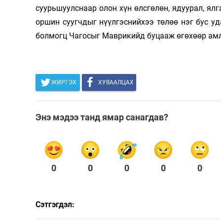
суурьшуулснаар олон хүн өлсгөлөн, ядуурал, ял
оршин суугчдыг нүүлгэснийхээ төлөө нэг бус уд
болмогц Чагосыг Маврикийд буцааж өгөхөөр ам
ЖИРГЭХ
ХУВААЛЦАХ
Энэ мэдээ танд ямар санагдав?
0
0
0
0
0
Сэтгэгдэл: