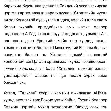
баригчид бүрэн ялагдсанаар Байдений засаг захиргаа
цэргээ гаргах ажлыг яаравчлуулав. Стратегийн чухал
ач холбогдолтой бүс нутгаа алдаж, цэргийн алба хаагч
болон жирийн иргэдийнхээ амь насыг олноор
алдсанаас АНУ-д ихээхэншуугиан дэгдэж, улмаар АН-
аас сонгогдсон Ерөнхийлөгчийн нэр хүндэд анхны
томоохон цохилт болжээ. Нисэх хүчний Баграм баазыг
сонирхох болсон нь Хятадын цөмийн зэвсэгтэй
холбоотой гэж Цагаан ордны эзэн хүлээн зөвшөөрсөн.
Түүний хэлснээр уг бааз “Хятадын цөмийн зэвсэг
үйлдвэрлэдэг газраас нэг цаг яваад хүрэх замд
байдаг” аж.
Хятад, “Талибан” хоёрын хамтын ажиллагаа АНУ-ын
хувьд аюултай гэж Рожио үзэж байна. Түүний бодлоор
Бээжин цэргийн чухал технологио Кабулд өгөх тун