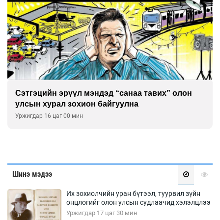
Сэтгэцийн эрүүл мэндэд “санаа тавих” олон
улсын хурал зохион байгуулна
Уржигдар 16 цаг 00 мин
Шинэ мэдээ
Их зохиолчийн уран бүтээл, туурвил зүйн
онцлогийг олон улсын судлаачид хэлэлцлээ
Уржигдар 17 цаг 30 мин