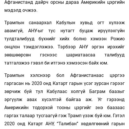
Афганистанд дайрч орсны дараа Америкийн цэргийн
мэдэлд очжээ.
Трампын санаархал Кабулын хувьд огт хүлээж
авамгүй, АНУ-ыг тус нутагт буцаж ирүүлэхгүйн
тулдталибууд бүхнийг хийх болно хэмээн Рожио
онцлон тэмдэглэжээ. Тэрбээр АНУ эргэн ирэхийг
зөвшөөрсөн гэснээс шариатаасаа талибууд
татгалзжээ гэвэл би итгэнэ хэмээсэн байх юм.
Трампын хэлснээр бол Афганистанаас цэргээ
гаргасан нь 2020 онд Катарт гарын үсэг зурсан гэрээг
зөрчиж буй тул Кабулаас холгүй Баграм баазыг
эргүүлж авах хүсэлтэй байгаа аж. Уг гэрээнд
Америкийн тодорхой тооны цэргийг энэ баазаас
гаргах талаар тусгаагүй гэж Трамп үзэж буй юм. Гэтэл
2020 онд Катарт АНУ, “Талибан” хөдөлгөөний гарын