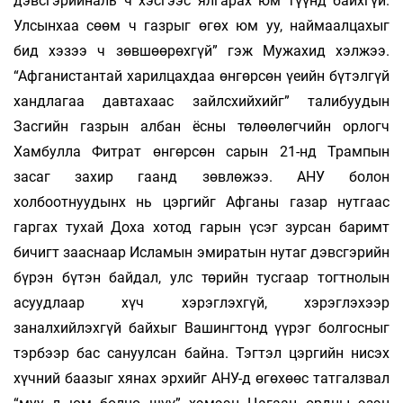
дэвсгэрийналь ч хэсгээс ялгарах юм түүнд байхгүй.
Улсынхаа сөөм ч газрыг өгөх юм уу, наймаалцахыг
бид хэзээ ч зөвшөөрөхгүй” гэж Мужахид хэлжээ.
“Афганистантай харилцахдаа өнгөрсөн үеийн бүтэлгүй
хандлагаа давтахаас зайлсхийхийг” талибуудын
Засгийн газрын албан ёсны төлөөлөгчийн орлогч
Хамбулла Фитрат өнгөрсөн сарын 21-нд Трампын
засаг захир гаанд зөвлөжээ. АНУ болон
холбоотнуудынх нь цэргийг Афганы газар нутгаас
гаргах тухай Доха хотод гарын үсэг зурсан баримт
бичигт зааснаар Исламын эмиратын нутаг дэвсгэрийн
бүрэн бүтэн байдал, улс төрийн тусгаар тогтнолын
асуудлаар хүч хэрэглэхгүй, хэрэглэхээр
заналхийлэхгүй байхыг Вашингтонд үүрэг болгосныг
тэрбээр бас сануулсан байна. Тэгтэл цэргийн нисэх
хүчний баазыг хянах эрхийг АНУ-д өгөхөөс татгалзвал