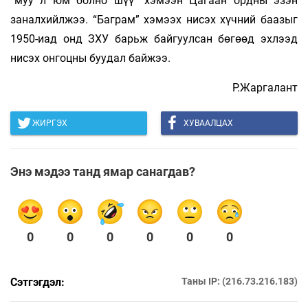
“муу л юм болно шүү” хэмээн Цагаан ордны эзэн
заналхийлжээ. “Баграм” хэмээх нисэх хүчний баазыг
1950-иад онд ЗХУ барьж байгуулсан бөгөөд эхлээд
нисэх онгоцны буудал байжээ.
Р.Жаргалант
ЖИРГЭХ
ХУВААЛЦАХ
Энэ мэдээ танд ямар санагдав?
0
0
0
0
0
0
Сэтгэгдэл:
Таны IP: (216.73.216.183)