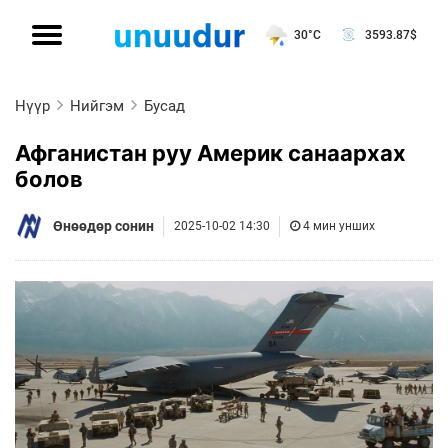
30°C
3593.87
$
Нүүр
Нийгэм
Бусад
Афганистан руу Америк санаархах
болов
Өнөөдөр сонин
2025-10-02 14:30
4 мин унших