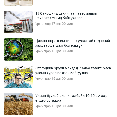
19 байршилд цахилгаан автомашин
цэнэглэх станц байгууллаа
Уржигдар 17 цаг 00 мин
Циклоспора шимэгчээс үүдэлтэй гэдэсний
халдвар дэгдэж болзошгүй
Уржигдар 16 цаг 30 мин
Сэтгэцийн эрүүл мэндэд “санаа тавих” олон
улсын хурал зохион байгуулна
Уржигдар 16 цаг 00 мин
Улаан буудай ихэнх талбайд 10-12 см-ээр
өндөр ургажээ
Уржигдар 15 цаг 30 мин