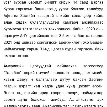
үсэг зурсан баримт бичигт ойрын 14 сард цэргээ
бүрэн гаргахыг Вашингтонд үүрэг болгож, талибууд
Афганы Засгийн газартай энхийн хэлэлцээр хийж,
алан хядах бүлэглэлүүдтэй хамтарч ажиллахаас
бүрмөсөн татгалзахаар тохиролцсон байна. 2020 оны
эцэс рүү АНУ цэргийнхээ тоог 3.5 мянга болтол цөөлж,
2021 онд шинээр сонгогдсон Ерөнхийлөгч Жо Байден
наймдугаар сарын 31-нд цэргээ бүрэн гаргасан байх
амлалт өгчээ.
Америкийн цэргүүдтэй байлдахаа зогсоогоод
“Талибан” өөрийн хүчийг чөлөөлж аваад техникийн
хувьд давуу ч бэлтгэлээр дутуу байсан Засгийн
газрын цэрэгт хэд хэдэн удаа хүнд цохилт өгсөн.
Эцэст нь, энхийн яриа хөөрөө тасарч, наймдугаар
сарын дунд болоход талибууд Афганистаны эрх
мэдлийг бүрэн авав. Америкийн талыг баримтлагч эрх