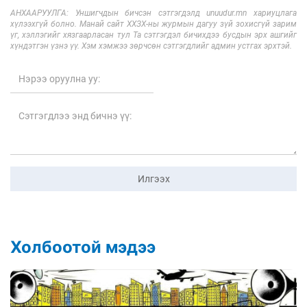
АНХААРУУЛГА: Уншигчдын бичсэн сэтгэгдэлд unuudur.mn хариуцлага
хүлээхгүй болно. Манай сайт ХХЗХ-ны журмын дагуу зүй зохисгүй зарим
үг, хэллэгийг хязгаарласан тул Та сэтгэгдэл бичихдээ бусдын эрх ашгийг
хүндэтгэн үзнэ үү. Хэм хэмжээ зөрчсөн сэтгэгдлийг админ устгах эрхтэй.
Илгээх
Холбоотой мэдээ