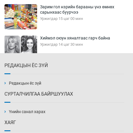
Зарим гол нэрийн барааны үнэ өмнөх
сарынхаас буурчээ
Уржигдар 15 цаг 00 мин
Хиймэл оюун хяналтаас гарч байна
Уржигдар 14 цаг 30 мин
РЕДАКЦЫН ЁС ЗҮЙ
Эмэгтэйчүүд Бээжин, эрэгтэйчүүд Японд
бэлтгэл базаахаар хилийн дээс алхлаа
Уржигдар 14 цаг 00 мин
Редакцын ёс зүй
СУРТАЛЧИЛГАА БАЙРШУУЛАХ
АНУ-ын Цэргийн кибер командлалаын
ажилтнууд амиа хорлох явдал эрс
нэмэгджээ
Үнийн санал харах
Уржигдар 13 цаг 52 мин
ХАЯГ
Монголын шигшээ Хонконгийн багийг ялж,