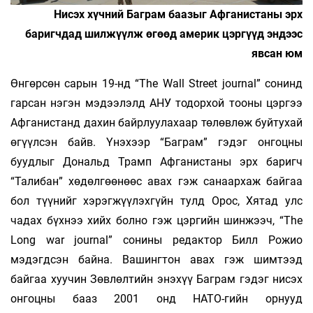
Нисэх хүчний Баграм баазыг Афганистаны эрх
баригчдад шилжүүлж өгөөд америк цэргүүд эндээс
явсан юм
Өнгөрсөн сарын 19-нд “The Wall Street journal” сонинд
гарсан нэгэн мэдээлэлд АНУ тодорхой тооны цэргээ
Афганистанд дахин байрлуулахаар төлөвлөж буйтухай
өгүүлсэн байв. Үнэхээр “Баграм” гэдэг онгоцны
буудлыг Дональд Трамп Афганистаны эрх баригч
“Талибан” хөдөлгөөнөөс авах гэж санаархаж байгаа
бол түүнийг хэрэгжүүлэхгүйн тулд Орос, Хятад улс
чадах бүхнээ хийх болно гэж цэргийн шинжээч, “The
Long war journal” сонины редактор Билл Рожио
мэдэгдсэн байна. Вашингтон авах гэж шимтээд
байгаа хуучин Зөвлөлтийн энэхүү Баграм гэдэг нисэх
онгоцны бааз 2001 онд НАТО-гийн орнууд