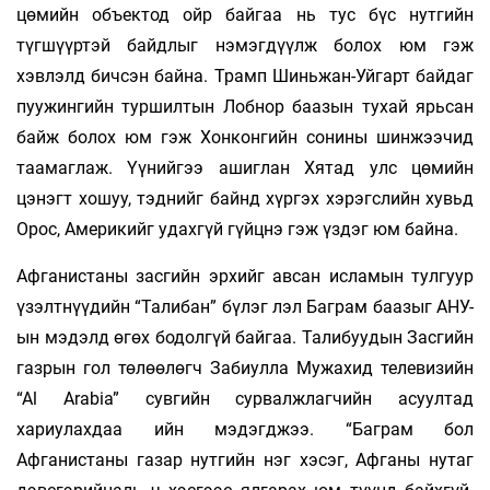
цөмийн объектод ойр байгаа нь тус бүс нутгийн
түгшүүртэй байдлыг нэмэгдүүлж болох юм гэж
хэвлэлд бичсэн байна. Трамп Шиньжан-Уйгарт байдаг
пуужингийн туршилтын Лобнор баазын тухай ярьсан
байж болох юм гэж Хонконгийн сонины шинжээчид
таамаглаж. Үүнийгээ ашиглан Хятад улс цөмийн
цэнэгт хошуу, тэднийг байнд хүргэх хэрэгслийн хувьд
Орос, Америкийг удахгүй гүйцнэ гэж үздэг юм байна.
Афганистаны засгийн эрхийг авсан исламын тулгуур
үзэлтнүүдийн “Талибан” бүлэг лэл Баграм баазыг АНУ-
ын мэдэлд өгөх бодолгүй байгаа. Талибуудын Засгийн
газрын гол төлөөлөгч Забиулла Мужахид телевизийн
“Аl Arabiа” сувгийн сурвалжлагчийн асуултад
хариулахдаа ийн мэдэгджээ. “Баграм бол
Афганистаны газар нутгийн нэг хэсэг, Афганы нутаг