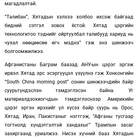
магадлалтай.
“Талибан”, Хятадын хэлхээ холбоо ихсэж байгаад
бидний сэтгэл зовох ёстой. Хятад цэргийн
технологитоо тэднийг ойртуулбал талибууд хариуд нь
чухал нөөцөөсөө өгч мэднэ” гэж энэ шинжээч
болгоомжилжээ.
Афганистаны Баграм баазад АНУ-ын цэрэг эргэж
ирвэл Хятад эрс эсэргүүцэл үзүүлнэ гэж Хонконгийн
“South China morning post” сонин шинжээчдийн байр
суурьтүндэслэн тэмдэглэсэн байна. Уг
материалдзохиогчдын тэмдэглэснээр Америкийн
цэрэг эргэн ирэхийг үл хүсэх байр суурь нь Орос,
Хятад, Иран, Пакистаныг нэгтгэж, “Афганы тусгаар
тогтнолд хүндэтгэлтэй хандахыг” Трампын засаг
захиргаанд уриалжээ. Нисэх хүчний бааз Хятадын