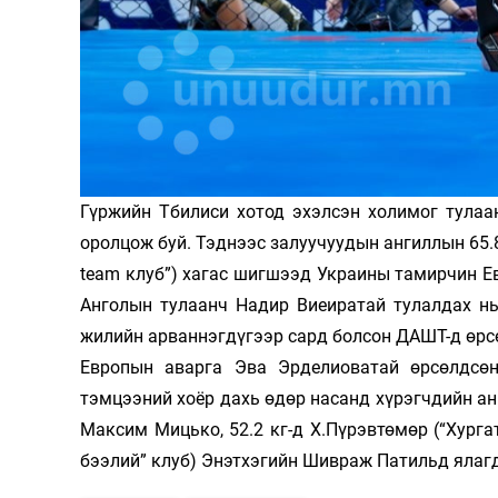
Гүржийн Тбилиси хотод эхэлсэн холимог тулаа
оролцож буй. Тэднээс залуучуудын ангиллын 65.8
team клуб”) хагас шигшээд Украины тамирчин Евг
Анголын тулаанч Надир Виеиратай тулалдах нь
жилийн арваннэгдүгээр сард болсон ДАШТ-д өрсө
Европын аварга Эва Эрделиоватай өрсөлдсөн
тэмцээний хоёр дахь өдөр насанд хүрэгчдийн ан
Максим Мицько, 52.2 кг-д Х.Пүрэвтөмөр (“Хург
бээлий” клуб) Энэтхэгийн Шивраж Патильд ялаг