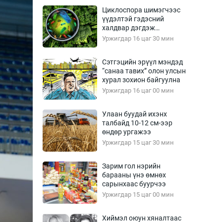
Урлагтай яриа
Циклоспора шимэгчээс
өрчил
үүдэлтэй гэдэсний
халдвар дэгдэж
энд-Эрхэм баян
болзошгүй
Уржигдар 16 цаг 30 мин
Сэтгэцийн эрүүл мэндэд
“санаа тавих” олон улсын
хүний үг
хурал зохион байгуулна
Уржигдар 16 цаг 00 мин
Улаан буудай ихэнх
талбайд 10-12 см-ээр
ага
Бусад
өндөр ургажээ
Уржигдар 15 цаг 30 мин
Фото
сурвалжлагч
Видео
Зарим гол нэрийн
Инфографик
барааны үнэ өмнөх
сарынхаас буурчээ
Санал асуулга
Уржигдар 15 цаг 00 мин
Хиймэл оюун хяналтаас