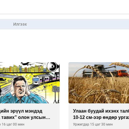
Илгээх
буудай ихэнх талбайд
Хиймэл оюун хяналтаас
см-ээр өндөр ургажээ
байна
 15 цаг 30 мин
Уржигдар 14 цаг 30 мин