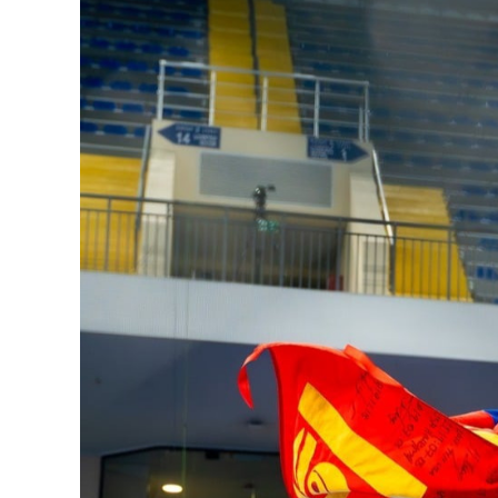
126-гийн НЭГ
Ертөнц
Спорт
Нийгэм
Бөх
Техник технологи
Сагсан бөмбөг
Шинжлэх ухаан
Хөлбөмбөг
Сонин хачин
Олимпын төрөл
Дэлхийн монгол
Тулааны спорт
Олимпын бус төр