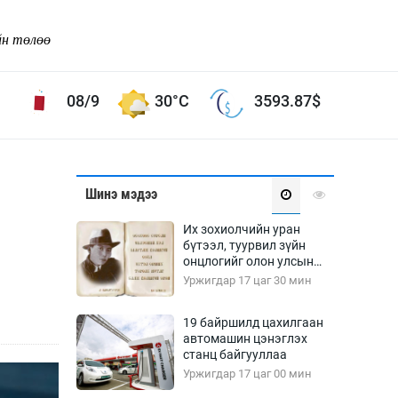
йн төлөө
08/9
30°C
3593.87
$
Соёл урлаг
Шинэ мэдээ
ой хөгжлийн зорилго -
Сонгодог урлаг
Их зохиолчийн уран
Ардын урлаг
бүтээл, туурвил зүйн
онцлогийг олон улсын
Дүрслэх урлаг
судлаачид хэлэлцлээ
Уржигдар 17 цаг 30 мин
Өв соёл
таг
Кино урлаг
19 байршилд цахилгаан
автомашин цэнэглэх
 орчин
Цирк
станц байгууллаа
ол
Уржигдар 17 цаг 00 мин
Рок поп, хип хоп
энд