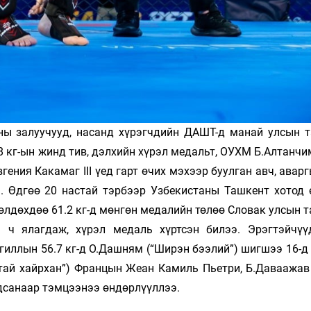
ны залуучууд, насанд хүрэгчдийн ДАШТ-д манай улсын 
 кг-ын жинд тив, дэлхийн хүрэл медальт, ОУХМ Б.Алтанчи
ения Какамаг III үед гарт өчих мэхээр буулган авч, авар
. Өдгөө 20 настай тэрбээр Узбекистаны Ташкент хотод 
лдөхдөө 61.2 кг-д мөнгөн медалийн төлөө Словак улсын т
 ч ялагдаж, хүрэл медаль хүртсэн билээ. Эрэгтэйчүү
гиллын 56.7 кг-д О.Дашням (“Ширэн бээлий”) шигшээ 16-д
атай хайрхан”) Францын Жеан Камиль Пьетри, Б.Даваажав
дсанаар тэмцээнээ өндөрлүүллээ.