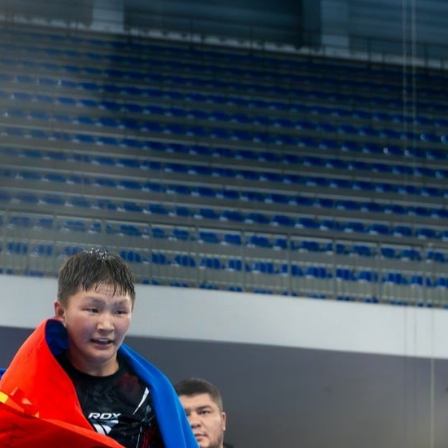
Ханш
Хэрэг з
Эрэлттэй мэдээ
Эрүүл м
Хууль ёс
Хүмүүс
Албаны 
Бусад
Life style
Ярилцл
Зөвлөгөө
Хоймор
Өнөөдрийн тухай
Уншигч-
өл