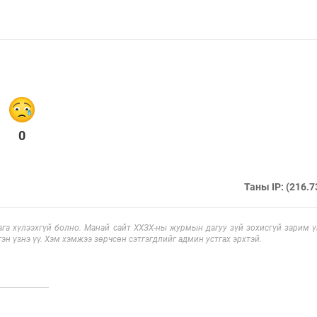
0
Таны IP: (216.7
га хүлээхгүй болно. Манай сайт ХХЗХ-ны журмын дагуу зүй зохисгүй зарим үг
эн үзнэ үү. Хэм хэмжээ зөрчсөн сэтгэгдлийг админ устгах эрхтэй.