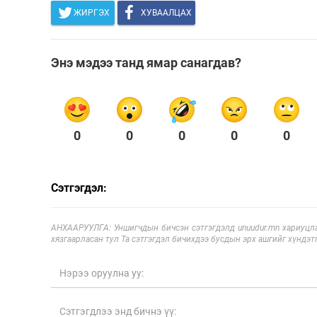
ЖИРГЭХ
ХУВААЛЦАХ
Энэ мэдээ танд ямар санагдав?
0
0
0
0
0
Сэтгэгдэл:
АНХААРУУЛГА: Уншигчдын бичсэн сэтгэгдэлд unuudur.mn хариуцла
хязгаарласан тул Та сэтгэгдэл бичихдээ бусдын эрх ашгийг хүндэтг